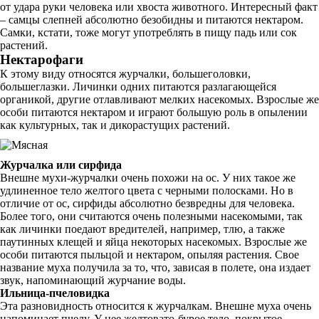
от удара руки человека или хвоста животного. Интересный факт
– самцы слепней абсолютно безобидны и питаются нектаром.
Самки, кстати, тоже могут употреблять в пищу падь или сок
растений.
Нектарофаги
К этому виду относятся журчалки, большеголовки,
большеглазки. Личинки одних питаются разлагающейся
органикой, другие отлавливают мелких насекомых. Взрослые же
особи питаются нектаром и играют большую роль в опылении
как культурных, так и дикорастущих растений.
Журчалка или сирфида
Внешне мухи-журчалки очень похожи на ос. У них такое же
удлиненное тело желтого цвета с черными полосками. Но в
отличие от ос, сирфиды абсолютно безвредны для человека.
Более того, они считаются очень полезными насекомыми, так
как личинки поедают вредителей, например, тлю, а также
паутинных клещей и яйца некоторых насекомых. Взрослые же
особи питаются пыльцой и нектаром, опыляя растения. Свое
название муха получила за то, что, зависая в полете, она издает
звук, напоминающий журчание воды.
Ильница-пчеловидка
Эта разновидность относится к журчалкам. Внешне муха очень
напоминает пчелу. У нее желтовато-бурое тело, покрытое