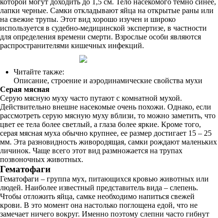
которой могут доходить до 1,5 см. Тело насекомого темно синее,
лапки черные. Самки откладывают яйца на открытые раны или
на свежие трупы. Этот вид хорошо изучен и широко
используется в судебно-медицинской экспертизе, в частности
для определения времени смерти. Взрослые особи являются
распространителями кишечных инфекций.
Читайте также:
Описание, строение и аэродинамические свойства мухи
Серая мясная
Серую мясную муху часто путают с комнатной мухой.
Действительно внешне насекомые очень похожи. Однако, если
рассмотреть серую мясную муху вблизи, то можно заметить, что
цвет ее тела более светлый, а глаза более яркие. Кроме того,
серая мясная муха обычно крупнее, ее размер достигает 15 – 25
мм. Эта разновидность живородящая, самки рождают маленьких
личинок. Чаще всего этот вид размножается на трупах
позвоночных животных.
Гематофаги
Гематофаги – группа мух, питающихся кровью животных или
людей. Наиболее известный представитель вида – слепень.
Чтобы отложить яйца, самке необходимо напиться свежей
крови. В это момент она настолько поглощена едой, что не
замечает ничего вокруг. Именно поэтому слепни часто гибнут