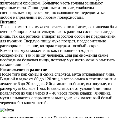
желтоватым брюшком. Большую часть головы занимают
крупные глаза. Лапки длинные и тонкие, снабжены
специальными присосками, позволяющими передвигаться в
любом направлении по любым поверхностям.
Питание
Так как комнатная муха относится к полифагам, ее пищевая база
очень обширна. Значительную часть рациона составляет жидкая
пища, так как ротовой аппарат взрослой особи не предназначен
для кусания. Твердую пищу муха поедает, предварительно
растворяя ее в слюне, которая содержит особый секрет.
Комнатная муха может есть как гниющие отходы и
экскременты, так и пищу человека. Для размножения самке
необходима белковая пища, поэтому мух часто можно заметить
на мясе или рыбе.
Размножение и развитие
После того как самец и самка спарятся, муха откладывает яйца.
В одной кладке от 80 до 120 яиц, а всего самка в течение жизни
делает от 6 до 20 кладок. Яйца молочно-белые, вытянутые, их
размер чуть больше 1 мм. В зависимости от условий личинка
появляется из яйца через 8 – 48 часов после кладки. Личинка
мухи называется опарышем и выглядит, как маленький белый
червячок без конечностей.
Личинка развивается от 3 до 25 дней, проходя за это время 3