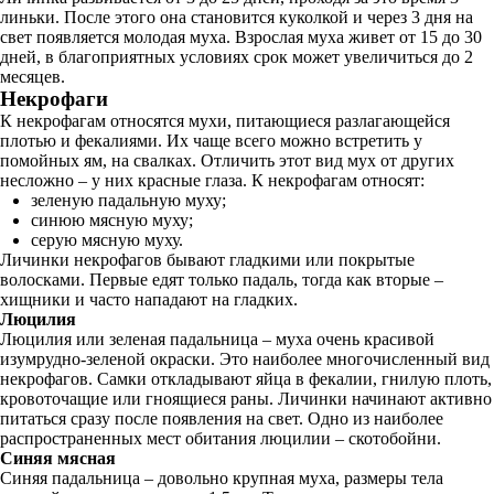
линьки. После этого она становится куколкой и через 3 дня на
свет появляется молодая муха. Взрослая муха живет от 15 до 30
дней, в благоприятных условиях срок может увеличиться до 2
месяцев.
Некрофаги
К некрофагам относятся мухи, питающиеся разлагающейся
плотью и фекалиями. Их чаще всего можно встретить у
помойных ям, на свалках. Отличить этот вид мух от других
несложно – у них красные глаза. К некрофагам относят:
зеленую падальную муху;
синюю мясную муху;
серую мясную муху.
Личинки некрофагов бывают гладкими или покрытые
волосками. Первые едят только падаль, тогда как вторые –
хищники и часто нападают на гладких.
Люцилия
Люцилия или зеленая падальница – муха очень красивой
изумрудно-зеленой окраски. Это наиболее многочисленный вид
некрофагов. Самки откладывают яйца в фекалии, гнилую плоть,
кровоточащие или гноящиеся раны. Личинки начинают активно
питаться сразу после появления на свет. Одно из наиболее
распространенных мест обитания люцилии – скотобойни.
Синяя мясная
Синяя падальница – довольно крупная муха, размеры тела