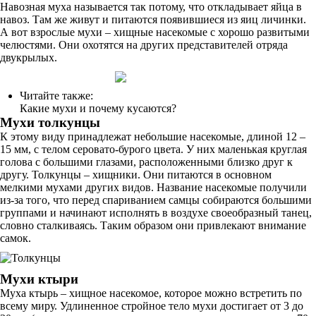
Навозная муха называется так потому, что откладывает яйца в
навоз. Там же живут и питаются появившиеся из яиц личинки.
А вот взрослые мухи – хищные насекомые с хорошо развитыми
челюстями. Они охотятся на других представителей отряда
двукрылых.
Читайте также:
Какие мухи и почему кусаются?
Мухи толкунцы
К этому виду принадлежат небольшие насекомые, длиной 12 –
15 мм, с телом серовато-бурого цвета. У них маленькая круглая
голова с большими глазами, расположенными близко друг к
другу. Толкунцы – хищники. Они питаются в основном
мелкими мухами других видов. Название насекомые получили
из-за того, что перед спариванием самцы собираются большими
группами и начинают исполнять в воздухе своеобразный танец,
словно сталкиваясь. Таким образом они привлекают внимание
самок.
Мухи ктыри
Муха ктырь – хищное насекомое, которое можно встретить по
всему миру. Удлиненное стройное тело мухи достигает от 3 до