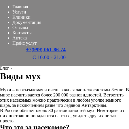
Главная
Услуги
Клиники
Документация
Отзывы
Контакты
Аптека
Прайс услуг
+7(999) 061-86-74
С 10.00 - 21.00
Блог
›
Виды мух
Мухи – неотъемлемая и очень важная часть экосистемы Земли. В
мире насчитывается более 200 000 разновидностей. Встретить
этих насекомых можно практически в любом уголке земного
шара, за исключением разве что ледяной Антарктиды.
В России обитает около 80 разновидностей мух. Некоторые из
них постоянно попадаются на глаза, увидеть других не так
просто.
Что это за насекомое?