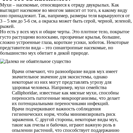
Мухи – насекомые, относящиеся к отряду двукрылых. Как
выглядит насекомое во многом зависит от того, к какому виду
оно принадлежит. Так, например, размеры теля варьируются от
3 – 5 мм до 5-6 см, а окраска может быть серой, черной, зеленой,
рыжей.
Но есть у всех мух и общие черты. Это плотное тело, покрытое
густо растущими волосками, прозрачные крылья, большие,
сложно устроенные глаза, короткие усики, хоботок. Некоторые
представители вида – это синантропные насекомые, но
большинство мух обитает в дикой природе.
Врачи отмечают, что разнообразие видов мух имеет
значительное значение для экосистемы, однако
некоторые из них могут представлять угрозу для
здоровья человека. Например, мухи семейства
Calliphoridae, известные как мясные мухи, способны
переносить патогенные микроорганизмы, что делает
их потенциальными переносчиками инфекций.
Врачи подчеркивают важность соблюдения
гигиенических норм, чтобы минимизировать риск
заражения. С другой стороны, некоторые виды мух,
такие как пчелы и бабочки, играют важную роль в
опылении растений, что способствует поддержанию