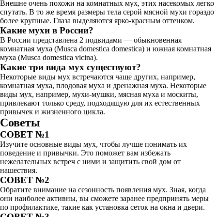
Внешне очень похожи на комнатных мух, этих насекомых легко
спутать. В то же время размеры тела серой мясной мухи гораздо
более крупные. Глаза выделяются ярко-красным оттенком.
Какие мухи в России?
В России представлена 2 подвидами — обыкновенная
комнатная муха (Musca domestica domestica) и южная комнатная
муха (Musca domestica vicina).
Какие три вида мух существуют?
Некоторые виды мух встречаются чаще других, например,
комнатная муха, плодовая муха и дренажная муха. Некоторые
виды мух, например, мухи-мушки, мясная муха и москиты,
привлекают только среду, подходящую для их естественных
привычек и жизненного цикла.
Советы
СОВЕТ №1
Изучите основные виды мух, чтобы лучше понимать их
поведение и привычки. Это поможет вам избежать
нежелательных встреч с ними и защитить свой дом от
нашествия.
СОВЕТ №2
Обратите внимание на сезонность появления мух. Зная, когда
они наиболее активны, вы сможете заранее предпринять меры
по профилактике, такие как установка сеток на окна и двери.
СОВЕТ №3