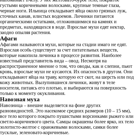
густыми коричневыми волосками, крупные темные глаза,
черные ноги. Ильница откладывает яйца около грязных луж,
сточных канав, илистых водоемов. Личинки питаются
органическими остатками, отложившимися на камнях и
предметах, находящихся в воде. Взрослые мухи едят нектар,
заодно опыляя растения.
Афаги
Афагами называются мухи, которые на стадии имаго не едят.
Взрослая особь существует за счет питательных веществ,
которые накопила личинка в процессе развития. Наиболее
известный представитель вида – овод. Несмотря на
распространенное мнение о том, что оводы, как и слепни, пьют
кровь, взрослые мухи не кусаются. Их опасность в другом. Они
откладывают яйца на траву, которую ест скот, на шерсть или под
кожу животных. Вылупившиеся личинки, живут в теле
носителя, питаясь его плотью, и выбираются на поверхность
только к моменту окукливания.
Навозная муха
Навозница – внешне выделяется на фоне других
разновидностей. Это насекомое средних размеров (10 – 15 мм),
все тело которого покрыто пушистыми ворсинками рыжего или
светло-коричневого цвета. Самцы окрашены более ярко, их тело
золотисто-желтое с оранжевыми волосками, самки более
тусклые, зеленовато-коричневые.