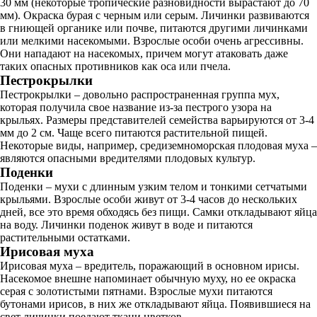
30 мм (некоторые тропические разновидности вырастают до 70
мм). Окраска бурая с черным или серым. Личинки развиваются
в гниющей органике или почве, питаются другими личинками
или мелкими насекомыми. Взрослые особи очень агрессивны.
Они нападают на насекомых, причем могут атаковать даже
таких опасных противников как оса или пчела.
Пестрокрылки
Пестрокрылки – довольно распространенная группа мух,
которая получила свое название из-за пестрого узора на
крыльях. Размеры представителей семейства варьируются от 3-4
мм до 2 см. Чаще всего питаются растительной пищей.
Некоторые виды, например, средиземноморская плодовая муха –
являются опасными вредителями плодовых культур.
Поденки
Поденки – мухи с длинным узким телом и тонкими сетчатыми
крыльями. Взрослые особи живут от 3-4 часов до нескольких
дней, все это время обходясь без пищи. Самки откладывают яйца
на воду. Личинки поденок живут в воде и питаются
растительными остатками.
Ирисовая муха
Ирисовая муха – вредитель, поражающий в основном ирисы.
Насекомое внешне напоминает обычную муху, но ее окраска
серая с золотистыми пятнами. Взрослые мухи питаются
бутонами ирисов, в них же откладывают яйца. Появившиеся на
свет личинки поедают ткани цветков.