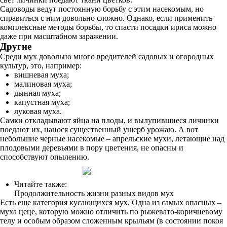
Садоводы ведут постоянную борьбу с этим насекомым, но
справиться с ним довольно сложно. Однако, если применить
комплексные методы борьбы, то спасти посадки ириса можно
даже при масштабном заражении.
Другие
Среди мух довольно много вредителей садовых и огородных
культур, это, например:
вишневая муха;
малиновая муха;
дынная муха;
капустная муха;
луковая муха.
Самки откладывают яйца на плоды, и вылупившиеся личинки
поедают их, нанося существенный ущерб урожаю. А вот
небольшие черные насекомые – апрельские мухи, летающие над
плодовыми деревьями в пору цветения, не опасны и
способствуют опылению.
Читайте также:
Продолжительность жизни разных видов мух
Есть еще категория кусающихся мух. Одна из самых опасных –
муха цеце, которую можно отличить по рыжевато-коричневому
телу и особым образом сложенным крыльям (в состоянии покоя