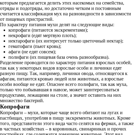
которым предлагается делить этих насекомых на семейства,
отряды и подотряды, но достаточно четким и постоянным
считается классификация мух на разновидности в зависимости
от пищевых пристрастий.
По характеру питания мухи делят на следующие виды:
копрофаги (питаются экскрементами);
некрофаги (едят мертвую плоть);
нектарофаги (их интересует только цветочный нектар);
гематофаги (пьют кровь);
афаги (не едят совсем);
полифаги (их пищевая база очень разнообразна).
Разделение проводится по характеру питания взрослых особей,
так как у некоторых видов взрослые особи и личинки едят
разную пищу. Так, например, личинки овода, относящегося к
афагам, питаются кровью людей или животных, а взрослые
особи вообще не едят. Опаснее всего полифаги, так как муха,
только что побывавшая в навозе, может заинтересоваться
продуктами, лежащими на столе, а значит оставить на них
множество бактерий.
Копрофаги
Копрофаги – мухи, которые чаще всего обитают на лугах и
пастбищах, употребляя в пищу экскременты животных. Кроме
того, представители этого вида часто селятся на фермах, а также
в частных хозяйствах – в коровниках, свинарниках и прочих
постройках, где содержатся домашние животные. Этот вид