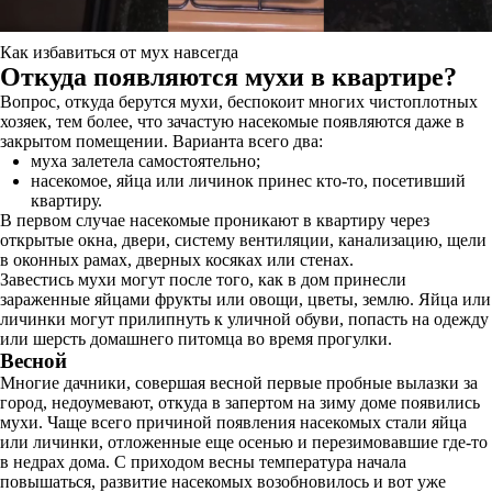
Как избавиться от мух навсегда
Откуда появляются мухи в квартире?
Вопрос, откуда берутся мухи, беспокоит многих чистоплотных
хозяек, тем более, что зачастую насекомые появляются даже в
закрытом помещении. Варианта всего два:
муха залетела самостоятельно;
насекомое, яйца или личинок принес кто-то, посетивший
квартиру.
В первом случае насекомые проникают в квартиру через
открытые окна, двери, систему вентиляции, канализацию, щели
в оконных рамах, дверных косяках или стенах.
Завестись мухи могут после того, как в дом принесли
зараженные яйцами фрукты или овощи, цветы, землю. Яйца или
личинки могут прилипнуть к уличной обуви, попасть на одежду
или шерсть домашнего питомца во время прогулки.
Весной
Многие дачники, совершая весной первые пробные вылазки за
город, недоумевают, откуда в запертом на зиму доме появились
мухи. Чаще всего причиной появления насекомых стали яйца
или личинки, отложенные еще осенью и перезимовавшие где-то
в недрах дома. С приходом весны температура начала
повышаться, развитие насекомых возобновилось и вот уже