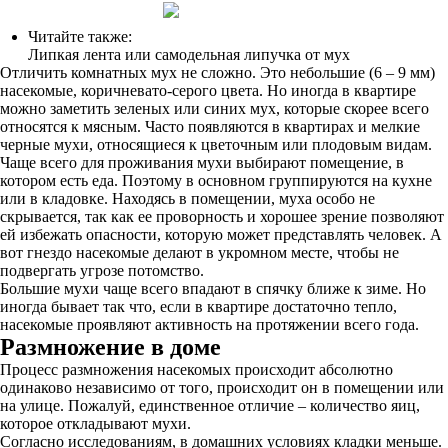
Читайте также:
Липкая лента или самодельная липучка от мух
Отличить комнатных мух не сложно. Это небольшие (6 – 9 мм)
насекомые, коричневато-серого цвета. Но иногда в квартире
можно заметить зеленых или синих мух, которые скорее всего
относятся к мясным. Часто появляются в квартирах и мелкие
черные мухи, относящиеся к цветочным или плодовым видам.
Чаще всего для проживания мухи выбирают помещение, в
котором есть еда. Поэтому в основном группируются на кухне
или в кладовке. Находясь в помещении, муха особо не
скрывается, так как ее проворность и хорошее зрение позволяют
ей избежать опасности, которую может представлять человек. А
вот гнездо насекомые делают в укромном месте, чтобы не
подвергать угрозе потомство.
Большие мухи чаще всего впадают в спячку ближе к зиме. Но
иногда бывает так что, если в квартире достаточно тепло,
насекомые проявляют активность на протяжении всего года.
Размножение в доме
Процесс размножения насекомых происходит абсолютно
одинаково независимо от того, происходит он в помещении или
на улице. Пожалуй, единственное отличие – количество яиц,
которое откладывают мухи.
Согласно исследованиям, в домашних условиях кладки меньше.