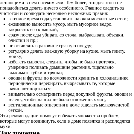
летающими в нем насекомыми. Тем более, что для этого не
понадобиться делать ничего особенного. Главное следить за
чистотой и соблюдать несколько несложных правил:
в теплое время года установить на окна москитные сетки;
ежедневно выносить мусор, мыть мусорное ведро,
закрывать его крышкой;
сразу после еды убирать со стола, выбрасывать объедки,
очистки и пр.;
не оставлять в раковине грязную посуду;
регулярно делать влажную уборку на кухне, мыть плиту,
мойку;
избегать сырости, следить, чтобы не было протечек,
умеренно поливать домашние растения, тщательно
выжимать губки и тряпки;
овощи и фрукты по возможности хранить в холодильнике,
периодически перебирать, выбрасывать те, которые
начинают портиться;
внимательно осматривать перед покупкой фрукты, овощи и
зелень, чтобы на них не было отложенных яиц;
вентиляционные отверстия в доме заделать мелкоячеистой
сеткой.
Эти рекомендации помогут избежать множества проблем,
которые могут возникнуть, если в доме появятся и расплодятся
мухи.
Заключение