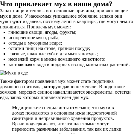
Что привлекает мух в наши дома?
Запах пищи и тепло – вот основные причины, привлекающие
мух в дома. У насекомых уникальное обоняние, запахи они
чувствуют издалека, поэтому летят в квартиры, где могут чем-то
поживиться. Привлечь мух может:
гниющие овощи, ягоды, фрукты;
испорченное мясо, рыба;
отходы в мусорном ведре;
остатки пищи на столе, грязной посуде;
грязные, влажные губки для мытья посуды;
несвежий корм в миске домашнего животного;
застоявшаяся вода в поддонах из-под комнатных растений.
Также фактором появления мух может стать подстилка
домашнего питомца, которую давно не меняли. В подстилке
хомяков, морских свинок накапливаются экскременты, остатки
еды, запах которых привлекателен для мух.
Медицинские специалисты отмечают, что мухи в
домах появляются в основном из-за недостаточной
санитарии и неправильного хранения продуктов.
Врачи подчеркивают, что эти насекомые могут
переносить различные заболевания, так как их лапки