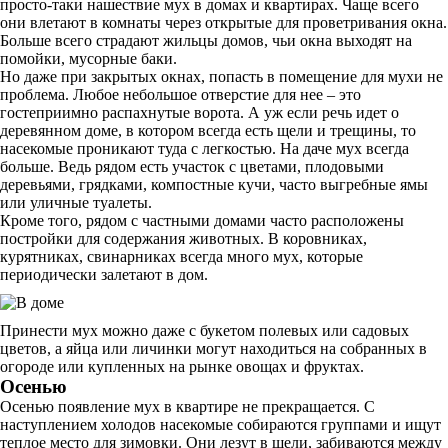
просто-таки нашествие мух в домах и квартирах. Чаще всего
они влетают в комнаты через открытые для проветривания окна.
Больше всего страдают жильцы домов, чьи окна выходят на
помойки, мусорные баки.
Но даже при закрытых окнах, попасть в помещение для мухи не
проблема. Любое небольшое отверстие для нее – это
гостеприимно распахнутые ворота. А уж если речь идет о
деревянном доме, в котором всегда есть щели и трещины, то
насекомые проникают туда с легкостью. На даче мух всегда
больше. Ведь рядом есть участок с цветами, плодовыми
деревьями, грядками, компостные кучи, часто выгребные ямы
или уличные туалеты.
Кроме того, рядом с частными домами часто расположены
постройки для содержания животных. В коровниках,
курятниках, свинарниках всегда много мух, которые
периодически залетают в дом.
Принести мух можно даже с букетом полевых или садовых
цветов, а яйца или личинки могут находиться на собранных в
огороде или купленных на рынке овощах и фруктах.
Осенью
Осенью появление мух в квартире не прекращается. С
наступлением холодов насекомые собираются группами и ищут
теплое место для зимовки. Они лезут в щели, забиваются между