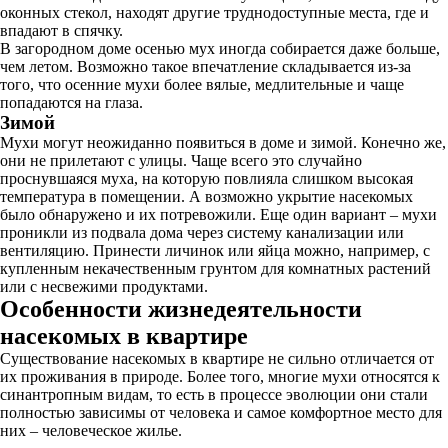
оконных стекол, находят другие труднодоступные места, где и
впадают в спячку.
В загородном доме осенью мух иногда собирается даже больше,
чем летом. Возможно такое впечатление складывается из-за
того, что осенние мухи более вялые, медлительные и чаще
попадаются на глаза.
Зимой
Мухи могут неожиданно появиться в доме и зимой. Конечно же,
они не прилетают с улицы. Чаще всего это случайно
проснувшаяся муха, на которую повлияла слишком высокая
температура в помещении. А возможно укрытие насекомых
было обнаружено и их потревожили. Еще один вариант – мухи
проникли из подвала дома через систему канализации или
вентиляцию. Принести личинок или яйца можно, например, с
купленным некачественным грунтом для комнатных растений
или с несвежими продуктами.
Особенности жизнедеятельности
насекомых в квартире
Существование насекомых в квартире не сильно отличается от
их проживания в природе. Более того, многие мухи относятся к
синантропным видам, то есть в процессе эволюции они стали
полностью зависимы от человека и самое комфортное место для
них – человеческое жилье.