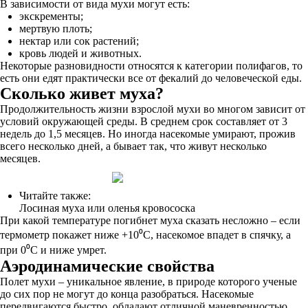
В зависимости от вида мухи могут есть:
экскременты;
мертвую плоть;
нектар или сок растений;
кровь людей и животных.
Некоторые разновидности относятся к категории полифагов, то
есть они едят практически все от фекалий до человеческой еды.
Сколько живет муха?
Продолжительность жизни взрослой мухи во многом зависит от
условий окружающей среды. В среднем срок составляет от 3
недель до 1,5 месяцев. Но иногда насекомые умирают, прожив
всего несколько дней, а бывает так, что живут несколько
месяцев.
Читайте также:
Лосиная муха или оленья кровососка
При какой температуре погибнет муха сказать несложно – если
термометр покажет ниже +10⁰С, насекомое впадет в спячку, а
при 0⁰С и ниже умрет.
Аэродинамические свойства
Полет мухи – уникальное явление, в природе которого ученые
до сих пор не могут до конца разобраться. Насекомые
передвигаются быстро, обладают отличной маневренностью,