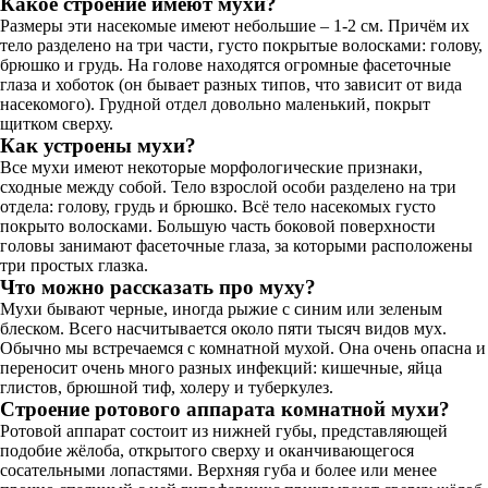
Какое строение имеют мухи?
Размеры эти насекомые имеют небольшие – 1-2 см. Причём их
тело разделено на три части, густо покрытые волосками: голову,
брюшко и грудь. На голове находятся огромные фасеточные
глаза и хоботок (он бывает разных типов, что зависит от вида
насекомого). Грудной отдел довольно маленький, покрыт
щитком сверху.
Как устроены мухи?
Все мухи имеют некоторые морфологические признаки,
сходные между собой. Тело взрослой особи разделено на три
отдела: голову, грудь и брюшко. Всё тело насекомых густо
покрыто волосками. Большую часть боковой поверхности
головы занимают фасеточные глаза, за которыми расположены
три простых глазка.
Что можно рассказать про муху?
Мухи бывают черные, иногда рыжие с синим или зеленым
блеском. Всего насчитывается около пяти тысяч видов мух.
Обычно мы встречаемся с комнатной мухой. Она очень опасна и
переносит очень много разных инфекций: кишечные, яйца
глистов, брюшной тиф, холеру и туберкулез.
Строение ротового аппарата комнатной мухи?
Ротовой аппарат состоит из нижней губы, представляющей
подобие жёлоба, открытого сверху и оканчивающегося
сосательными лопастями. Верхняя губа и более или менее