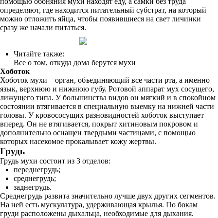
помощью обоняния мухи находят еду, а самки без труда
определяют, где находится питательный субстрат, на который
можно отложить яйца, чтобы появившиеся на свет личинки
сразу же начали питаться.
Читайте также:
Все о том, откуда дома берутся мухи
Хоботок
Хоботок мухи – орган, объединяющий все части рта, а именно
язык, верхнюю и нижнюю губу. Ротовой аппарат мух сосущего,
лижущего типа. У большинства видов он мягкий и в спокойном
состоянии втягивается в специальную выемку на нижней части
головы. У кровососущих разновидностей хоботок выступает
вперед. Он не втягивается, покрыт хитиновым покровом и
дополнительно оснащен твердыми частицами, с помощью
которых насекомое прокалывает кожу жертвы.
Грудь
Грудь мухи состоит из 3 отделов:
переднегрудь;
среднегрудь;
заднегрудь.
Среднегрудь развита значительно лучше двух других сегментов.
На ней есть мускулатура, удерживающая крылья. По бокам
груди расположены дыхальца, необходимые для дыхания.