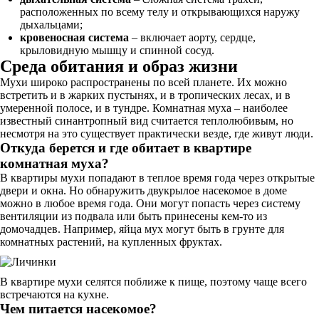
расположенных по всему телу и открывающихся наружу
дыхальцами;
кровеносная система
– включает аорту, сердце,
крыловидную мышцу и спинной сосуд.
Среда обитания и образ жизни
Мухи широко распространены по всей планете. Их можно
встретить и в жарких пустынях, и в тропических лесах, и в
умеренной полосе, и в тундре. Комнатная муха – наиболее
известный синантропный вид считается теплолюбивым, но
несмотря на это существует практически везде, где живут люди.
Откуда берется и где обитает в квартире
комнатная муха?
В квартиры мухи попадают в теплое время года через открытые
двери и окна. Но обнаружить двукрылое насекомое в доме
можно в любое время года. Они могут попасть через систему
вентиляции из подвала или быть принесены кем-то из
домочадцев. Например, яйца мух могут быть в грунте для
комнатных растений, на купленных фруктах.
В квартире мухи селятся поближе к пище, поэтому чаще всего
встречаются на кухне.
Чем питается насекомое?