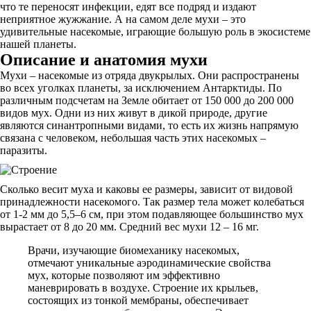
что те переносят инфекции, едят все подряд и издают
неприятное жужжание. А на самом деле мухи – это
удивительные насекомые, играющие большую роль в экосистеме
нашей планеты.
Описание и анатомия мухи
Мухи – насекомые из отряда двукрылых. Они распространены
во всех уголках планеты, за исключением Антарктиды. По
различным подсчетам на Земле обитает от 150 000 до 200 000
видов мух. Одни из них живут в дикой природе, другие
являются синантропными видами, то есть их жизнь напрямую
связана с человеком, небольшая часть этих насекомых –
паразиты.
Сколько весит муха и каковы ее размеры, зависит от видовой
принадлежности насекомого. Так размер тела может колебаться
от 1-2 мм до 5,5–6 см, при этом подавляющее большинство мух
вырастает от 8 до 20 мм. Средний вес мухи 12 – 16 мг.
Врачи, изучающие биомеханику насекомых,
отмечают уникальные аэродинамические свойства
мух, которые позволяют им эффективно
маневрировать в воздухе. Строение их крыльев,
состоящих из тонкой мембраны, обеспечивает