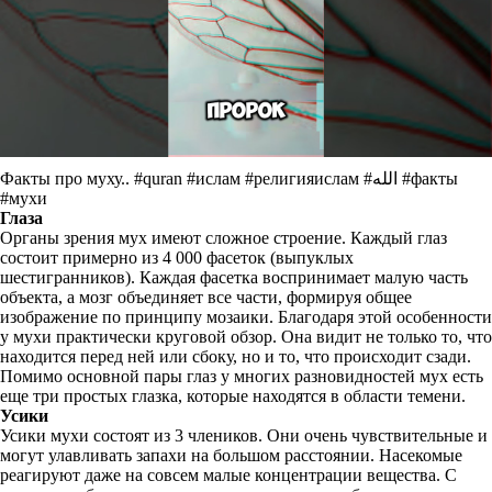
Факты про муху.. #quran #ислам #религияислам #الله #факты
#мухи
Глаза
Органы зрения мух имеют сложное строение. Каждый глаз
состоит примерно из 4 000 фасеток (выпуклых
шестигранников). Каждая фасетка воспринимает малую часть
объекта, а мозг объединяет все части, формируя общее
изображение по принципу мозаики. Благодаря этой особенности
у мухи практически круговой обзор. Она видит не только то, что
находится перед ней или сбоку, но и то, что происходит сзади.
Помимо основной пары глаз у многих разновидностей мух есть
еще три простых глазка, которые находятся в области темени.
Усики
Усики мухи состоят из 3 члеников. Они очень чувствительные и
могут улавливать запахи на большом расстоянии. Насекомые
реагируют даже на совсем малые концентрации вещества. С