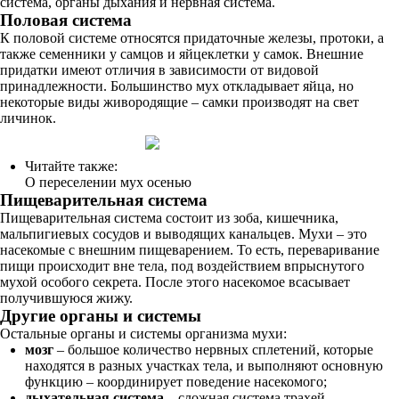
система, органы дыхания и нервная система.
Половая система
К половой системе относятся придаточные железы, протоки, а
также семенники у самцов и яйцеклетки у самок. Внешние
придатки имеют отличия в зависимости от видовой
принадлежности. Большинство мух откладывает яйца, но
некоторые виды живородящие – самки производят на свет
личинок.
Читайте также:
О переселении мух осенью
Пищеварительная система
Пищеварительная система состоит из зоба, кишечника,
мальпигиевых сосудов и выводящих канальцев. Мухи – это
насекомые с внешним пищеварением. То есть, переваривание
пищи происходит вне тела, под воздействием впрыснутого
мухой особого секрета. После этого насекомое всасывает
получившуюся жижу.
Другие органы и системы
Остальные органы и системы организма мухи:
мозг
– большое количество нервных сплетений, которые
находятся в разных участках тела, и выполняют основную
функцию – координирует поведение насекомого;
дыхательная система
– сложная система трахей,