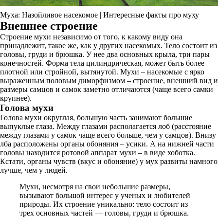
Муха: Назойливое насекомое | Интересные факты про муху
Внешнее строение
Строение мухи независимо от того, к какому виду она
принадлежит, такое же, как у других насекомых. Тело состоит из
головы, груди и брюшка. У нее два основных крыла, три пары
конечностей. Форма тела цилиндрическая, может быть более
плотной или стройной, вытянутой. Мухи – насекомые с ярко
выраженным половым диморфизмом – строение, внешний вид и
размеры самцов и самок заметно отличаются (чаще всего самки
крупнее).
Голова мухи
Голова мухи округлая, большую часть занимают большие
выпуклые глаза. Между глазами располагается лоб (расстояние
между глазами у самок чаще всего больше, чем у самцов). Внизу
лба расположены органы обоняния – усики. А на нижней части
головы находится ротовой аппарат мухи – в виде хоботка.
Кстати, органы чувств (вкус и обоняние) у мух развиты намного
лучше, чем у людей.
Мухи, несмотря на свои небольшие размеры,
вызывают большой интерес у ученых и любителей
природы. Их строение уникально: тело состоит из
трех основных частей — головы, груди и брюшка.