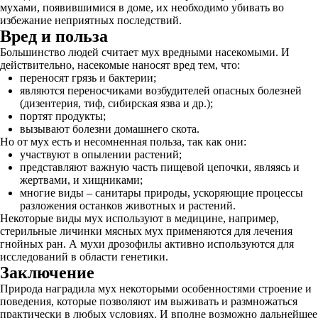
мухами, появившимися в доме, их необходимо убивать во
избежание неприятных последствий.
Вред и польза
Большинство людей считает мух вредными насекомыми. И
действительно, насекомые наносят вред тем, что:
переносят грязь и бактерии;
являются переносчиками возбудителей опасных болезней
(дизентерия, тиф, сибирская язва и др.);
портят продукты;
вызывают болезни домашнего скота.
Но от мух есть и несомненная польза, так как они:
участвуют в опылении растений;
представляют важную часть пищевой цепочки, являясь и
жертвами, и хищниками;
многие виды – санитары природы, ускоряющие процессы
разложения останков животных и растений.
Некоторые виды мух используют в медицине, например,
стерильные личинки мясных мух применяются для лечения
гнойных ран. А мухи дрозофилы активно используются для
исследований в области генетики.
Заключение
Природа наградила мух некоторыми особенностями строение и
поведения, которые позволяют им выживать и размножаться
практически в любых условиях. И вполне возможно дальнейшее