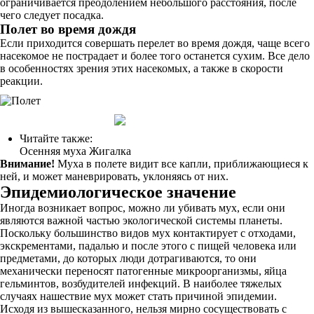
ограничивается преодолением небольшого расстояния, после
чего следует посадка.
Полет во время дождя
Если приходится совершать перелет во время дождя, чаще всего
насекомое не пострадает и более того останется сухим. Все дело
в особенностях зрения этих насекомых, а также в скорости
реакции.
Читайте также:
Осенняя муха Жигалка
Внимание!
Муха в полете видит все капли, приближающиеся к
ней, и может маневрировать, уклоняясь от них.
Эпидемиологическое значение
Иногда возникает вопрос, можно ли убивать мух, если они
являются важной частью экологической системы планеты.
Поскольку большинство видов мух контактирует с отходами,
экскрементами, падалью и после этого с пищей человека или
предметами, до которых люди дотрагиваются, то они
механически переносят патогенные микроорганизмы, яйца
гельминтов, возбудителей инфекций. В наиболее тяжелых
случаях нашествие мух может стать причиной эпидемии.
Исходя из вышесказанного, нельзя мирно сосуществовать с