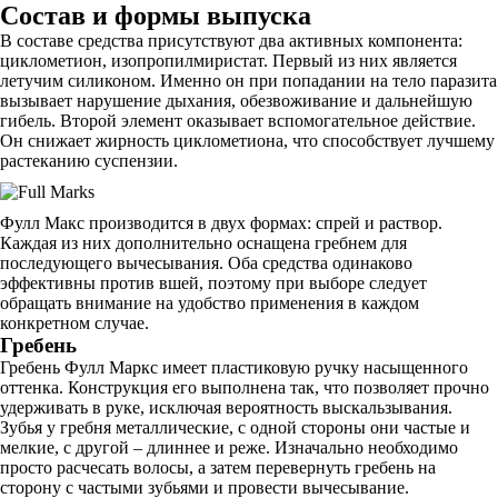
Состав и формы выпуска
В составе средства присутствуют два активных компонента:
циклометион, изопропилмиристат. Первый из них является
летучим силиконом. Именно он при попадании на тело паразита
вызывает нарушение дыхания, обезвоживание и дальнейшую
гибель. Второй элемент оказывает вспомогательное действие.
Он снижает жирность циклометиона, что способствует лучшему
растеканию суспензии.
Фулл Макс производится в двух формах: спрей и раствор.
Каждая из них дополнительно оснащена гребнем для
последующего вычесывания. Оба средства одинаково
эффективны против вшей, поэтому при выборе следует
обращать внимание на удобство применения в каждом
конкретном случае.
Гребень
Гребень Фулл Маркс имеет пластиковую ручку насыщенного
оттенка. Конструкция его выполнена так, что позволяет прочно
удерживать в руке, исключая вероятность выскальзывания.
Зубья у гребня металлические, с одной стороны они частые и
мелкие, с другой – длиннее и реже. Изначально необходимо
просто расчесать волосы, а затем перевернуть гребень на
сторону с частыми зубьями и провести вычесывание.