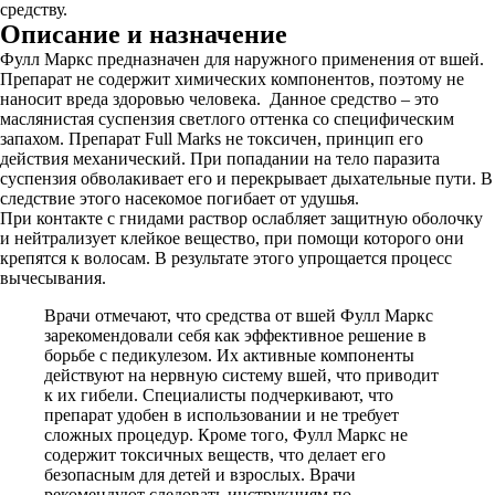
средству.
Описание и назначение
Фулл Маркс предназначен для наружного применения от вшей.
Препарат не содержит химических компонентов, поэтому не
наносит вреда здоровью человека. Данное средство – это
маслянистая суспензия светлого оттенка со специфическим
запахом. Препарат Full Marks не токсичен, принцип его
действия механический. При попадании на тело паразита
суспензия обволакивает его и перекрывает дыхательные пути. В
следствие этого насекомое погибает от удушья.
При контакте с гнидами раствор ослабляет защитную оболочку
и нейтрализует клейкое вещество, при помощи которого они
крепятся к волосам. В результате этого упрощается процесс
вычесывания.
Врачи отмечают, что средства от вшей Фулл Маркс
зарекомендовали себя как эффективное решение в
борьбе с педикулезом. Их активные компоненты
действуют на нервную систему вшей, что приводит
к их гибели. Специалисты подчеркивают, что
препарат удобен в использовании и не требует
сложных процедур. Кроме того, Фулл Маркс не
содержит токсичных веществ, что делает его
безопасным для детей и взрослых. Врачи
рекомендуют следовать инструкциям по