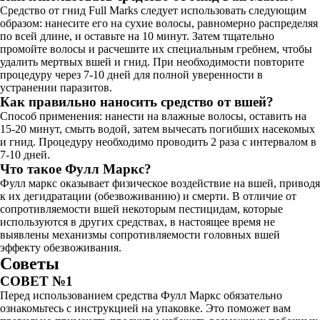
Средство от гнид Full Marks следует использовать следующим
образом: нанесите его на сухие волосы, равномерно распределяя
по всей длине, и оставьте на 10 минут. Затем тщательно
промойте волосы и расчешите их специальным гребнем, чтобы
удалить мертвых вшей и гнид. При необходимости повторите
процедуру через 7-10 дней для полной уверенности в
устранении паразитов.
Как правильно наносить средство от вшей?
Способ применения: нанести на влажные волосы, оставить на
15-20 минут, смыть водой, затем вычесать погибших насекомых
и гнид. Процедуру необходимо проводить 2 раза с интервалом в
7-10 дней.
Что такое Фулл Маркс?
Фулл маркс оказывает физическое воздействие на вшей, приводя
к их дегидратации (обезвоживанию) и смерти. В отличие от
сопротивляемости вшей некоторым пестицидам, которые
используются в других средствах, в настоящее время не
выявлены механизмы сопротивляемости головных вшей
эффекту обезвоживания.
Советы
СОВЕТ №1
Перед использованием средства Фулл Маркс обязательно
ознакомьтесь с инструкцией на упаковке. Это поможет вам