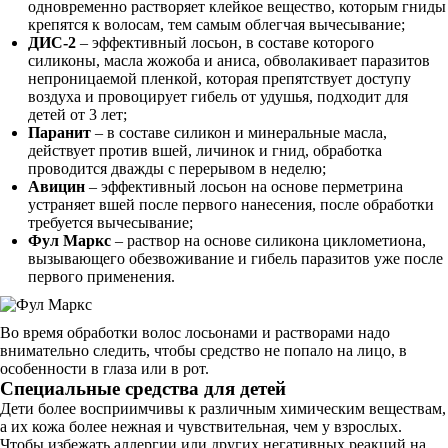
одновременно растворяет клейкое вещество, которым гниды
крепятся к волосам, тем самым облегчая вычесывание;
ДИС-2
– эффективный лосьон, в составе которого
силиконы, масла жожоба и аниса, обволакивает паразитов
непроницаемой пленкой, которая препятствует доступу
воздуха и провоцирует гибель от удушья, подходит для
детей от 3 лет;
Паранит
– в составе силикон и минеральные масла,
действует против вшей, личинок и гнид, обработка
проводится дважды с перерывом в неделю;
Авицин
– эффективный лосьон на основе перметрина
устраняет вшей после первого нанесения, после обработки
требуется вычесывание;
Фул Маркс
– раствор на основе силикона циклометиона,
вызывающего обезвоживание и гибель паразитов уже после
первого применения.
Во время обработки волос лосьонами и растворами надо
внимательно следить, чтобы средство не попало на лицо, в
особенности в глаза или в рот.
Специальные средства для детей
Дети более восприимчивы к различным химическим веществам,
а их кожа более нежная и чувствительная, чем у взрослых.
Чтобы избежать аллергии или других негативных реакций на