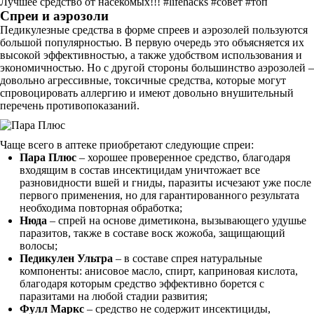
Лучшее средство от насекомых!!! #lifehacks #совет #топ
Спреи и аэрозоли
Педикулезные средства в форме спреев и аэрозолей пользуются
большой популярностью. В первую очередь это объясняется их
высокой эффективностью, а также удобством использования и
экономичностью. Но с другой стороны большинство аэрозолей –
довольно агрессивные, токсичные средства, которые могут
спровоцировать аллергию и имеют довольно внушительный
перечень противопоказаний.
Чаще всего в аптеке приобретают следующие спреи:
Пара Плюс
– хорошее проверенное средство, благодаря
входящим в состав инсектицидам уничтожает все
разновидности вшей и гниды, паразиты исчезают уже после
первого применения, но для гарантированного результата
необходима повторная обработка;
Нюда
– спрей на основе диметикона, вызывающего удушье
паразитов, также в составе воск жожоба, защищающий
волосы;
Педикулен Ультра
– в составе спрея натуральные
компоненты: анисовое масло, спирт, каприновая кислота,
благодаря которым средство эффективно борется с
паразитами на любой стадии развития;
Фулл Маркс
– средство не содержит инсектициды,