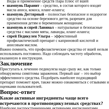
Виды и применение средств Пара Плюс от вшей
шампунь Паранит
– средство, в состав которого входят
масла аниса, кокоса, иланг-иланга;
шампунь Дегтярный
– полностью безопасное и недорогое
средство на основе березового дегтя, разрешен для
применения детям и беременным женщинам;
шампунь и спрей Лавинал
– натуральные и безопасные
средства с маслами мяты, лаванды, иланг-иланга;
спрей Педикулен Ультра
– эффективный
профилактический препарат с каприновой кислотой и
анисовым маслом.
Важно помнить, что профилактические средства от вшей нельзя
использовать постоянно. Надо соблюдать частоту обработок,
указанную в инструкции.
Заключение
Приступать к лечению педикулеза надо сразу же, как только
обнаружены симптомы заражения. Первый шаг – это выбор
эффективного средства. Подобрать наиболее подходящий
препарат поможет врач, также можно ознакомиться с отзывами и
оценками пользователей.
Вопрос-ответ
Какие активные ингредиенты чаще всего
встречаются в противопедикулезных средствах?
Наиболее распространенными активными ингредиентами