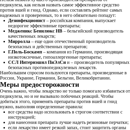
педикулеза, как нельзя назвать самое эффективное средство
против вшей и гнид. Однако, если составлять рейтинг самых
надежных и проверенных, то в него обязательно попадут:
Дезинфекционист
– российская компания, выпускает
недорогие эффективные препараты;
Медженикс Бенилюкс НВ
– бельгийский производитель
качественных лекарств;
Мирролла
– еще один отечественный производитель
безопасных и действенных препаратов;
Г.Поль-Боскамп
– компания из Германии, производящая
низкотоксичные, гипоаллергенные препараты;
ССЛ Интернэшнл ПиЭлСи
и – производитель популярных
безопасных противопедикулезных лекарств.
Наибольшим спросом пользуются препараты, произведенные в
России, Украине, Германии, Бельгии, Великобритании.
Меры предосторожности
Очень важно, чтобы лекарство не только помогало избавиться от
педикулеза, но и не вызывало побочных реакций. Чтобы
добиться этого, применять препараты против вшей и гнид
нужно, выполняя определенные правила:
все средства надо использовать в строгом соответствии с
инструкцией;
для нанесения препарата лучше надеть резиновые перчатки;
если лекарство имеет резкий запах, стоит защитить органы