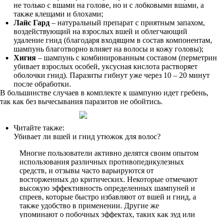
не только с вшами на голове, но и с лобковыми вшами, а
также клещами и блохами;
Лайс Гард
– натуральный препарат с приятным запахом,
воздействующий на взрослых вшей и облегчающий
удаление гнид (благодаря входящим в состав компонентам,
шампунь благотворно влияет на волосы и кожу головы);
Хигия
– шампунь с комбинированным составом (перметрин
убивает взрослых особей, уксусная кислота растворяет
оболочки гнид). Паразиты гибнут уже через 10 – 20 минут
после обработки.
В большинстве случаев в комплекте к шампуню идет гребень,
так как без вычесывания паразитов не обойтись.
Читайте также:
Убивает ли вшей и гнид утюжок для волос?
Многие пользователи активно делятся своим опытом
использования различных противопедикулезных
средств, и отзывы часто варьируются от
восторженных до критических. Некоторые отмечают
высокую эффективность определенных шампуней и
спреев, которые быстро избавляют от вшей и гнид, а
также удобство в применении. Другие же
упоминают о побочных эффектах, таких как зуд или