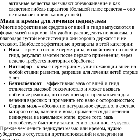
активные вещества вызывают обезвоживание и как
следствие гибель паразитов (большой плюс средства – оно
не вызывает привыкания у вшей).
Мази и кремы для лечения педикулеза
Многие эффективные средства от вшей и гнид выпускаются в
форме мазей и кремов. Их удобно распределять по волосам, а
благодаря густой консистенции они хорошо держатся и не
стекают. Наиболее эффективные препараты в этой категории:
Никс
– крем на основе перметрина, воздействует на вшей и
гнид, результат заметен после первого применения, через
неделю требуется повторная обработка;
Ниттифор
– крем с перметрином, уничтожающий вшей на
любой стадии развития, разрешен для лечения детей старше
5 лет;
Бензилбензоат
– эффективная мазь от вшей и гнид
отличается высокой токсичностью и может вызвать
побочные реакции, поэтому препарат предназначен для
лечения взрослых и применять его надо с осторожностью;
Серная мазь
– абсолютно натуральное средство, в составе
которого сера, вазелин и вода, применяется для лечения
педикулеза на начальном этапе, кроме того, мазь
способствует быстрому заживлению кожи после укусов.
Прежде чем лечить педикулез мазью или кремом, нужно
убедиться в отсутствии противопоказаний и аллергии на
препарат.