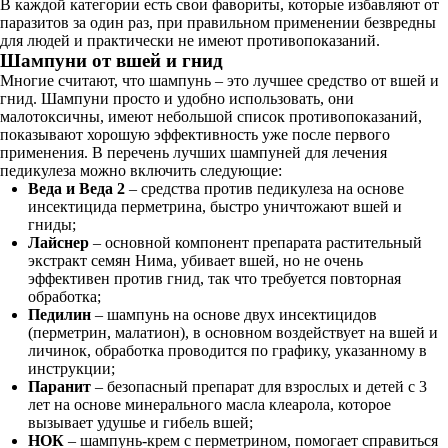
В каждой категории есть свои фавориты, которые избавляют от
паразитов за один раз, при правильном применении безвредны
для людей и практически не имеют противопоказаний.
Шампуни от вшей и гнид
Многие считают, что шампунь – это лучшее средство от вшей и
гнид. Шампуни просто и удобно использовать, они
малотоксичны, имеют небольшой список противопоказаний,
показывают хорошую эффективность уже после первого
применения. В перечень лучших шампуней для лечения
педикулеза можно включить следующие:
Веда и Веда 2
– средства против педикулеза на основе
инсектицида перметрина, быстро уничтожают вшей и
гниды;
Лайснер
– основной компонент препарата растительный
экстракт семян Нима, убивает вшей, но не очень
эффективен против гнид, так что требуется повторная
обработка;
Педилин
– шампунь на основе двух инсектицидов
(перметрин, малатион), в основном воздействует на вшей и
личинок, обработка проводится по графику, указанному в
инструкции;
Паранит
– безопасный препарат для взрослых и детей с 3
лет на основе минерального масла клеарола, которое
вызывает удушье и гибель вшей;
НОК
– шампунь-крем с перметрином, помогает справиться