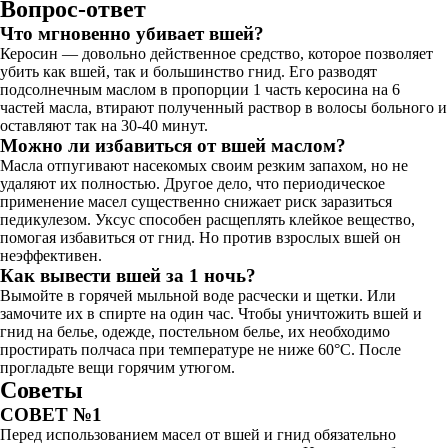
Вопрос-ответ
Что мгновенно убивает вшей?
Керосин — довольно действенное средство, которое позволяет
убить как вшей, так и большинство гнид. Его разводят
подсолнечным маслом в пропорции 1 часть керосина на 6
частей масла, втирают полученный раствор в волосы больного и
оставляют так на 30-40 минут.
Можно ли избавиться от вшей маслом?
Масла отпугивают насекомых своим резким запахом, но не
удаляют их полностью. Другое дело, что периодическое
применение масел существенно снижает риск заразиться
педикулезом. Уксус способен расщеплять клейкое вещество,
помогая избавиться от гнид. Но против взрослых вшей он
неэффективен.
Как вывести вшей за 1 ночь?
Вымойте в горячей мыльной воде расчески и щетки. Или
замочите их в спирте на один час. Чтобы уничтожить вшей и
гнид на белье, одежде, постельном белье, их необходимо
простирать полчаса при температуре не ниже 60°C. После
прогладьте вещи горячим утюгом.
Советы
СОВЕТ №1
Перед использованием масел от вшей и гнид обязательно