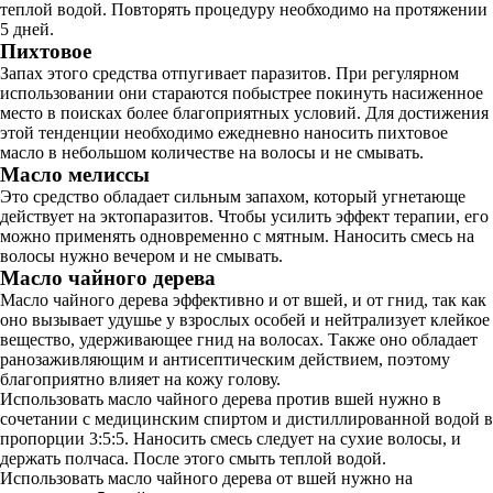
теплой водой. Повторять процедуру необходимо на протяжении
5 дней.
Пихтовое
Запах этого средства отпугивает паразитов. При регулярном
использовании они стараются побыстрее покинуть насиженное
место в поисках более благоприятных условий. Для достижения
этой тенденции необходимо ежедневно наносить пихтовое
масло в небольшом количестве на волосы и не смывать.
Масло мелиссы
Это средство обладает сильным запахом, который угнетающе
действует на эктопаразитов. Чтобы усилить эффект терапии, его
можно применять одновременно с мятным. Наносить смесь на
волосы нужно вечером и не смывать.
Масло чайного дерева
Масло чайного дерева эффективно и от вшей, и от гнид, так как
оно вызывает удушье у взрослых особей и нейтрализует клейкое
вещество, удерживающее гнид на волосах. Также оно обладает
ранозаживляющим и антисептическим действием, поэтому
благоприятно влияет на кожу голову.
Использовать масло чайного дерева против вшей нужно в
сочетании с медицинским спиртом и дистиллированной водой в
пропорции 3:5:5. Наносить смесь следует на сухие волосы, и
держать полчаса. После этого смыть теплой водой.
Использовать масло чайного дерева от вшей нужно на