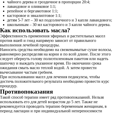
чайного дерева и гроздичное в пропорции 20:4;
лавандовое и оливковое 1:1;
репейное и бергамотовое 1:1;
касторовое и эвкалиптовое 1:1;
детям 5-7 лет – 30 мл подсолнечного и 3 капли лавандового;
школьникам – 30 мл касторового и 3 капли чайного дерева.
Как использовать масла?
Эффективность применения эфирных и растительных масел
против вшей и гнид напрямую зависит от правильного
выполнения лечебной процедуры.
Наносить средства необходимо на свежевымытые сухие волосы,
равномерно распределяя на корни и по всей длине. После этого
следует обернуть голову полиэтиленовым пакетом или надеть
шапочку и выждать указанное время. По окончании срока
ожидания смыть масло теплой водой. А затем провести
вычесывание частым гребнем.
При использовании масел для лечения педикулеза, чтобы
достичь положительного результата необходимо провести курс
процедур.
Противопоказания
Такой способ терапии имеет ряд противопоказаний. Нельзя
использовать его для детей возрастом до 5 лет. Также не
рекомендуется проводить терапию беременным женщинам, в
период лактации и при индивидуальной непереносимости