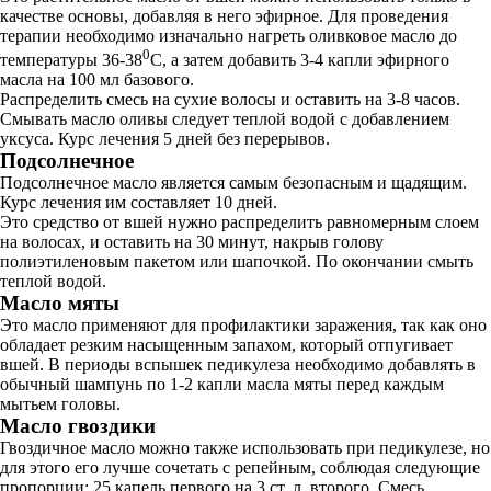
качестве основы, добавляя в него эфирное. Для проведения
терапии необходимо изначально нагреть оливковое масло до
0
температуры 36-38
С, а затем добавить 3-4 капли эфирного
масла на 100 мл базового.
Распределить смесь на сухие волосы и оставить на 3-8 часов.
Смывать масло оливы следует теплой водой с добавлением
уксуса. Курс лечения 5 дней без перерывов.
Подсолнечное
Подсолнечное масло является самым безопасным и щадящим.
Курс лечения им составляет 10 дней.
Это средство от вшей нужно распределить равномерным слоем
на волосах, и оставить на 30 минут, накрыв голову
полиэтиленовым пакетом или шапочкой. По окончании смыть
теплой водой.
Масло мяты
Это масло применяют для профилактики заражения, так как оно
обладает резким насыщенным запахом, который отпугивает
вшей. В периоды вспышек педикулеза необходимо добавлять в
обычный шампунь по 1-2 капли масла мяты перед каждым
мытьем головы.
Масло гвоздики
Гвоздичное масло можно также использовать при педикулезе, но
для этого его лучше сочетать с репейным, соблюдая следующие
пропорции: 25 капель первого на 3 ст. л. второго. Смесь