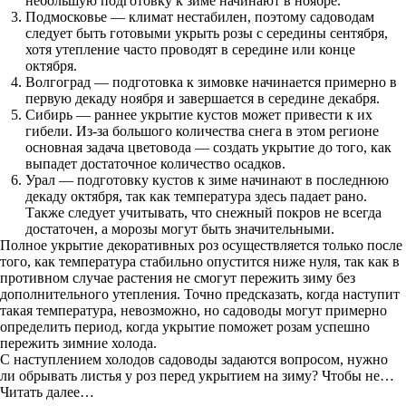
небольшую подготовку к зиме начинают в ноябре.
Подмосковье — климат нестабилен, поэтому садоводам
следует быть готовыми укрыть розы с середины сентября,
хотя утепление часто проводят в середине или конце
октября.
Волгоград — подготовка к зимовке начинается примерно в
первую декаду ноября и завершается в середине декабря.
Сибирь — раннее укрытие кустов может привести к их
гибели. Из-за большого количества снега в этом регионе
основная задача цветовода — создать укрытие до того, как
выпадет достаточное количество осадков.
Урал — подготовку кустов к зиме начинают в последнюю
декаду октября, так как температура здесь падает рано.
Также следует учитывать, что снежный покров не всегда
достаточен, а морозы могут быть значительными.
Полное укрытие декоративных роз осуществляется только после
того, как температура стабильно опустится ниже нуля, так как в
противном случае растения не смогут пережить зиму без
дополнительного утепления. Точно предсказать, когда наступит
такая температура, невозможно, но садоводы могут примерно
определить период, когда укрытие поможет розам успешно
пережить зимние холода.
С наступлением холодов садоводы задаются вопросом, нужно
ли обрывать листья у роз перед укрытием на зиму? Чтобы не…
Читать далее…