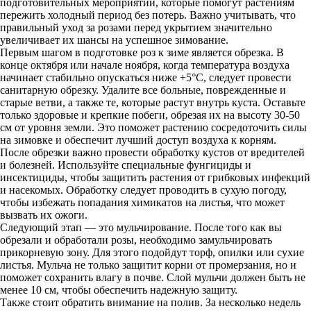
подготовительных мероприятий, которые помогут растениям
пережить холодный период без потерь. Важно учитывать, что
правильный уход за розами перед укрытием значительно
увеличивает их шансы на успешное зимование.
Первым шагом в подготовке роз к зиме является обрезка. В
конце октября или начале ноября, когда температура воздуха
начинает стабильно опускаться ниже +5°C, следует провести
санитарную обрезку. Удалите все больные, поврежденные и
старые ветви, а также те, которые растут внутрь куста. Оставьте
только здоровые и крепкие побеги, обрезая их на высоту 30-50
см от уровня земли. Это поможет растению сосредоточить силы
на зимовке и обеспечит лучший доступ воздуха к корням.
После обрезки важно провести обработку кустов от вредителей
и болезней. Используйте специальные фунгициды и
инсектициды, чтобы защитить растения от грибковых инфекций
и насекомых. Обработку следует проводить в сухую погоду,
чтобы избежать попадания химикатов на листья, что может
вызвать их ожоги.
Следующий этап — это мульчирование. После того как вы
обрезали и обработали розы, необходимо замульчировать
прикорневую зону. Для этого подойдут торф, опилки или сухие
листья. Мульча не только защитит корни от промерзания, но и
поможет сохранить влагу в почве. Слой мульчи должен быть не
менее 10 см, чтобы обеспечить надежную защиту.
Также стоит обратить внимание на полив. За несколько недель