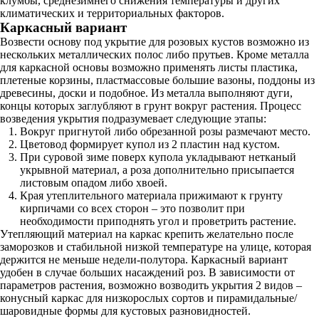
клумбы, среднезимнего снижения температуры и других
климатических и территориальных факторов.
Каркасный вариант
Возвести основу под укрытие для розовых кустов возможно из
нескольких металлических полос либо прутьев. Кроме металла
для каркасной основы возможно применять листы пластика,
плетеные корзины, пластмассовые большие вазоны, поддоны из
древесины, доски и подобное. Из металла выполняют дуги,
концы которых заглубляют в грунт вокруг растения. Процесс
возведения укрытия подразумевает следующие этапы:
Вокруг пригнутой либо обрезанной розы размечают место.
Цветовод формирует купол из 2 пластин над кустом.
При суровой зиме поверх купола укладывают нетканый
укрывной материал, а роза дополнительно присыпается
листовым опадом либо хвоей.
Края утеплительного материала прижимают к грунту
кирпичами со всех сторон – это позволит при
необходимости приподнять угол и проветрить растение.
Утепляющий материал на каркас крепить желательно после
заморозков и стабильной низкой температуре на улице, которая
держится не меньше недели-полутора. Каркасный вариант
удобен в случае больших насаждений роз. В зависимости от
параметров растения, возможно возводить укрытия 2 видов –
конусный каркас для низкорослых сортов и пирамидальные/
шаровидные формы для кустовых разновидностей.