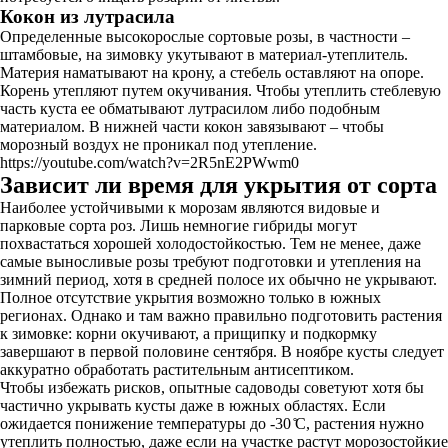
Кокон из лутрасила
Определенные высокорослые сортовые розы, в частности –
штамбовые, на зимовку укутывают в материал-утеплитель.
Материя наматывают на крону, а стебель оставляют на опоре.
Корень утепляют путем окучивания. Чтобы утеплить стеблевую
часть куста ее обматывают лутрасилом либо подобным
материалом. В нижней части кокон завязывают – чтобы
морозный воздух не проникал под утепление.
https://youtube.com/watch?v=2R5nE2PWwm0
Зависит ли время для укрытия от сорта
Наиболее устойчивыми к морозам являются видовые и
парковые сорта роз. Лишь немногие гибриды могут
похвастаться хорошей холодостойкостью. Тем не менее, даже
самые выносливые розы требуют подготовки и утепления на
зимний период, хотя в средней полосе их обычно не укрывают.
Полное отсутствие укрытия возможно только в южных
регионах. Однако и там важно правильно подготовить растения
к зимовке: корни окучивают, а прищипку и подкормку
завершают в первой половине сентября. В ноябре кусты следует
аккуратно обработать растительным антисептиком.
Чтобы избежать рисков, опытные садоводы советуют хотя бы
частично укрывать кусты даже в южных областях. Если
ожидается понижение температуры до -30 ̊С, растения нужно
утеплить полностью, даже если на участке растут морозостойкие