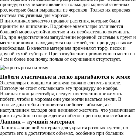
процедура окучивания является только для корнесобственных
роз, которые были выращены из черенков. Только их корневая
система так уязвима для морозов.
В питомниках зачастую продают растения, которые были
привиты на шиповник. Подобные экземпляры отличаются
большей морозоустойчивостью и их необязательно окучивать.
Но, при недостаточном заглублении корневой системы в грунт и
месте прививки, находящемся над землей, эта процедура также
необходима. В качестве материала применяют торф, песок и
другой сухой субстрат. При заглублении прививочного места на
4 см и более под почву, польза от окучивания отсутствует.
Побеги эластичные и легко пригибаются к земле
Экземпляры с мощными ветвями сложно согнуть к земле.
Поэтому не стоит откладывать эту процедуру до ноября.
Начиная с конца сентября, следует постепенно прижимать
побеги, чтобы к морозам они уже могли касаться земли. В
теплые дни стебли становятся наиболее гибкими, а с
наступлением холодов они начинают жестчить, что увеличивает
риск случайного повреждения побегов при позднем сгибании.
Лапник – лучший материал
Лапник – хороший материал для укрытия розовых кустов, но
достать его в достаточных объемах, особенно при больших