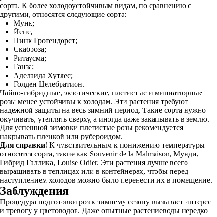
сорта. К более холодоустойчивым видам, по сравнению с
другими, относятся следующие сорта:
Мунк;
Йенс;
Пинк Гротендорст;
Скаброза;
Ритаусма;
Ганза;
Аделаида Хутлес;
Голден Целебратион.
Чайно-гибридные, экзотические, плетистые и миниатюрные
розы менее устойчивы к холодам. Эти растения требуют
надежной защиты на весь зимний период. Такие сорта нужно
окучивать, утеплять сверху, а иногда даже закапывать в землю.
Для успешной зимовки плетистые розы рекомендуется
накрывать пленкой или рубероидом.
Для справки!
К чувствительным к понижению температуры
относятся сорта, такие как Souvenir de la Malmaison, Мунди,
Гибрид Галлика, Louise Odier. Эти растения лучше всего
выращивать в теплицах или в контейнерах, чтобы перед
наступлением холодов можно было перенести их в помещение.
Заблуждения
Процедура подготовки роз к зимнему сезону вызывает интерес
и тревогу у цветоводов. Даже опытные растениеводы нередко