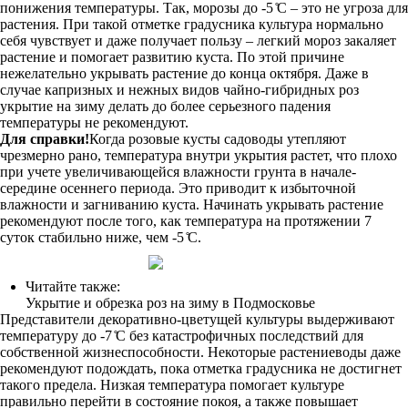
понижения температуры. Так, морозы до -5 ̊С – это не угроза для
растения. При такой отметке градусника культура нормально
себя чувствует и даже получает пользу – легкий мороз закаляет
растение и помогает развитию куста. По этой причине
нежелательно укрывать растение до конца октября. Даже в
случае капризных и нежных видов чайно-гибридных роз
укрытие на зиму делать до более серьезного падения
температуры не рекомендуют.
Для справки!
Когда розовые кусты садоводы утепляют
чрезмерно рано, температура внутри укрытия растет, что плохо
при учете увеличивающейся влажности грунта в начале-
середине осеннего периода. Это приводит к избыточной
влажности и загниванию куста. Начинать укрывать растение
рекомендуют после того, как температура на протяжении 7
суток стабильно ниже, чем -5 ̊С.
Читайте также:
Укрытие и обрезка роз на зиму в Подмосковье
Представители декоративно-цветущей культуры выдерживают
температуру до -7 ̊С без катастрофичных последствий для
собственной жизнеспособности. Некоторые растениеводы даже
рекомендуют подождать, пока отметка градусника не достигнет
такого предела. Низкая температура помогает культуре
правильно перейти в состояние покоя, а также повышает