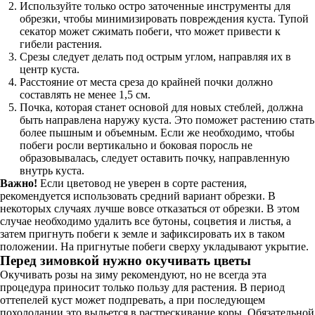
Используйте только остро заточенные инструменты для
обрезки, чтобы минимизировать повреждения куста. Тупой
секатор может сжимать побеги, что может привести к
гибели растения.
Срезы следует делать под острым углом, направляя их в
центр куста.
Расстояние от места среза до крайней почки должно
составлять не менее 1,5 см.
Почка, которая станет основой для новых стеблей, должна
быть направлена наружу куста. Это поможет растению стать
более пышным и объемным. Если же необходимо, чтобы
побеги росли вертикально и боковая поросль не
образовывалась, следует оставить почку, направленную
внутрь куста.
Важно!
Если цветовод не уверен в сорте растения,
рекомендуется использовать средний вариант обрезки. В
некоторых случаях лучше вовсе отказаться от обрезки. В этом
случае необходимо удалить все бутоны, соцветия и листья, а
затем пригнуть побеги к земле и зафиксировать их в таком
положении. На пригнутые побеги сверху укладывают укрытие.
Перед зимовкой нужно окучивать цветы
Окучивать розы на зиму рекомендуют, но не всегда эта
процедура приносит только пользу для растения. В период
оттепелей куст может подпревать, а при последующем
похолодании это выльется в растрескивание коры. Обязательной