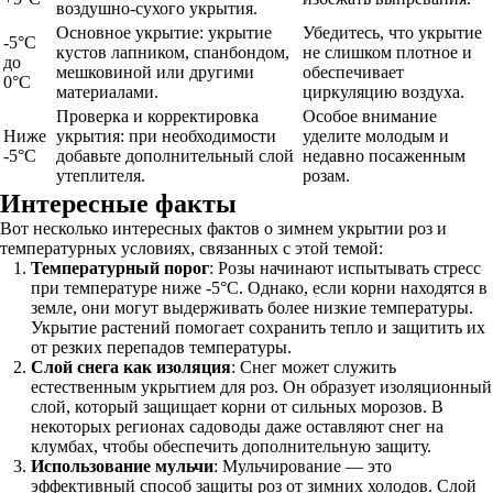
воздушно-сухого укрытия.
Основное укрытие: укрытие
Убедитесь, что укрытие
-5°C
кустов лапником, спанбондом,
не слишком плотное и
до
мешковиной или другими
обеспечивает
0°C
материалами.
циркуляцию воздуха.
Проверка и корректировка
Особое внимание
Ниже
укрытия: при необходимости
уделите молодым и
-5°C
добавьте дополнительный слой
недавно посаженным
утеплителя.
розам.
Интересные факты
Вот несколько интересных фактов о зимнем укрытии роз и
температурных условиях, связанных с этой темой:
Температурный порог
: Розы начинают испытывать стресс
при температуре ниже -5°C. Однако, если корни находятся в
земле, они могут выдерживать более низкие температуры.
Укрытие растений помогает сохранить тепло и защитить их
от резких перепадов температуры.
Слой снега как изоляция
: Снег может служить
естественным укрытием для роз. Он образует изоляционный
слой, который защищает корни от сильных морозов. В
некоторых регионах садоводы даже оставляют снег на
клумбах, чтобы обеспечить дополнительную защиту.
Использование мульчи
: Мульчирование — это
эффективный способ защиты роз от зимних холодов. Слой