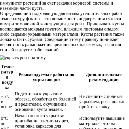
иммунитет растений за счет закалки корневой системы и
наземной части куста.
Определяющий подходящую для начала утеплительных работ
температуру фактор – это возможность поддержания сухости
внутри зимовочной конструкции для розы. Прикрывать кусты
воспрещается мокрым грунтом, влажным листовым опадом
либо сырыми укрывными материалами. Кусты растения также
должны быть сухими. Следование этому правилу понижает
вероятность размножения вредоносных насекомых, развития
гнилей и других заболеваний.
Темпе
ратур
Рекомендуемые работы по
Дополнительные
а
укрытию роз
рекомендации
возду
ха
Подготовка к укрытию:
+5°C
Не спешите с полным
обрезка, обработка от болезней
и
укрытием, розы должны
и вредителей, окучивание
выше
пройти закалку.
основания куста землей.
Начало легкого укрытия:
0°C
Используйте дышащие
пригибание плетистых роз,
до
материалы, чтобы
установка каркасов для
+5°C
избежать выпревания.