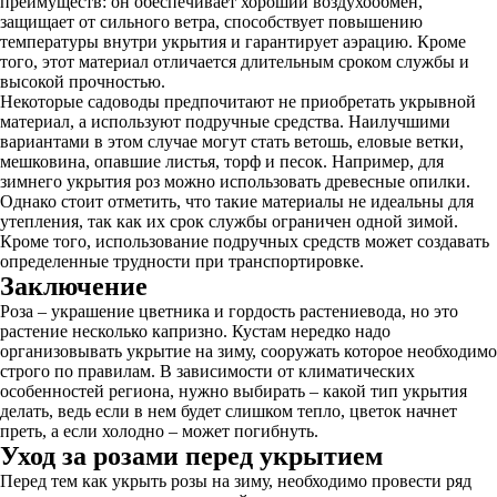
преимуществ: он обеспечивает хороший воздухообмен,
защищает от сильного ветра, способствует повышению
температуры внутри укрытия и гарантирует аэрацию. Кроме
того, этот материал отличается длительным сроком службы и
высокой прочностью.
Некоторые садоводы предпочитают не приобретать укрывной
материал, а используют подручные средства. Наилучшими
вариантами в этом случае могут стать ветошь, еловые ветки,
мешковина, опавшие листья, торф и песок. Например, для
зимнего укрытия роз можно использовать древесные опилки.
Однако стоит отметить, что такие материалы не идеальны для
утепления, так как их срок службы ограничен одной зимой.
Кроме того, использование подручных средств может создавать
определенные трудности при транспортировке.
Заключение
Роза – украшение цветника и гордость растениевода, но это
растение несколько капризно. Кустам нередко надо
организовывать укрытие на зиму, сооружать которое необходимо
строго по правилам. В зависимости от климатических
особенностей региона, нужно выбирать – какой тип укрытия
делать, ведь если в нем будет слишком тепло, цветок начнет
преть, а если холодно – может погибнуть.
Уход за розами перед укрытием
Перед тем как укрыть розы на зиму, необходимо провести ряд