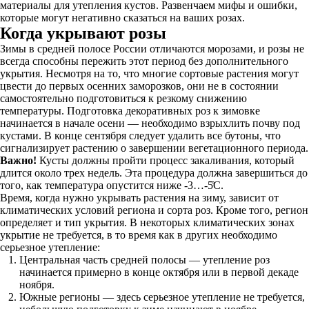
материалы для утепления кустов. Развенчаем мифы и ошибки,
которые могут негативно сказаться на ваших розах.
Когда укрывают розы
Зимы в средней полосе России отличаются морозами, и розы не
всегда способны пережить этот период без дополнительного
укрытия. Несмотря на то, что многие сортовые растения могут
цвести до первых осенних заморозков, они не в состоянии
самостоятельно подготовиться к резкому снижению
температуры. Подготовка декоративных роз к зимовке
начинается в начале осени — необходимо взрыхлить почву под
кустами. В конце сентября следует удалить все бутоны, что
сигнализирует растению о завершении вегетационного периода.
Важно!
Кусты должны пройти процесс закаливания, который
длится около трех недель. Эта процедура должна завершиться до
того, как температура опустится ниже -3…-5̊С.
Время, когда нужно укрывать растения на зиму, зависит от
климатических условий региона и сорта роз. Кроме того, регион
определяет и тип укрытия. В некоторых климатических зонах
укрытие не требуется, в то время как в других необходимо
серьезное утепление:
Центральная часть средней полосы — утепление роз
начинается примерно в конце октября или в первой декаде
ноября.
Южные регионы — здесь серьезное утепление не требуется,