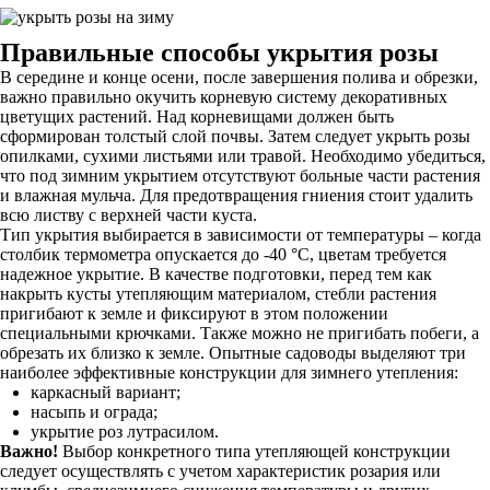
Правильные способы укрытия розы
В середине и конце осени, после завершения полива и обрезки,
важно правильно окучить корневую систему декоративных
цветущих растений. Над корневищами должен быть
сформирован толстый слой почвы. Затем следует укрыть розы
опилками, сухими листьями или травой. Необходимо убедиться,
что под зимним укрытием отсутствуют больные части растения
и влажная мульча. Для предотвращения гниения стоит удалить
всю листву с верхней части куста.
Тип укрытия выбирается в зависимости от температуры – когда
столбик термометра опускается до -40 °С, цветам требуется
надежное укрытие. В качестве подготовки, перед тем как
накрыть кусты утепляющим материалом, стебли растения
пригибают к земле и фиксируют в этом положении
специальными крючками. Также можно не пригибать побеги, а
обрезать их близко к земле. Опытные садоводы выделяют три
наиболее эффективные конструкции для зимнего утепления:
каркасный вариант;
насыпь и ограда;
укрытие роз лутрасилом.
Важно!
Выбор конкретного типа утепляющей конструкции
следует осуществлять с учетом характеристик розария или