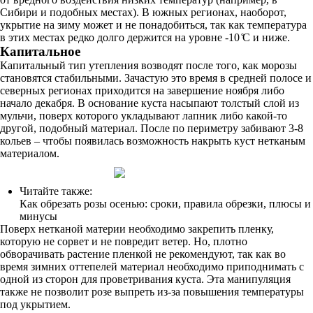
Сибири и подобных местах). В южных регионах, наоборот,
укрытие на зиму может и не понадобиться, так как температура
в этих местах редко долго держится на уровне -10 ̊С и ниже.
Капитальное
Капитальный тип утепления возводят после того, как морозы
становятся стабильными. Зачастую это время в средней полосе и
северных регионах приходится на завершение ноября либо
начало декабря. В основание куста насыпают толстый слой из
мульчи, поверх которого укладывают лапник либо какой-то
другой, подобный материал. После по периметру забивают 3-8
кольев – чтобы появилась возможность накрыть куст нетканым
материалом.
Читайте также:
Как обрезать розы осенью: сроки, правила обрезки, плюсы и
минусы
Поверх нетканой материи необходимо закрепить пленку,
которую не сорвет и не повредит ветер. Но, плотно
обворачивать растение пленкой не рекомендуют, так как во
время зимних оттепелей материал необходимо приподнимать с
одной из сторон для проветривания куста. Эта манипуляция
также не позволит розе выпреть из-за повышения температуры
под укрытием.