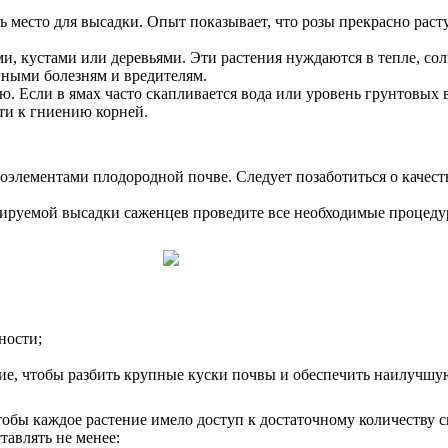
ь место для высадки. Опыт показывает, что розы прекрасно раст
ми, кустами или деревьями. Эти растения нуждаются в тепле, со
енными болезням и вредителям.
ю. Если в ямах часто скапливается вода или уровень грунтовых 
ти к гниению корней.
оэлементами плодородной почве. Следует позаботиться о качест
нируемой высадки саженцев проведите все необходимые процедур
ности;
е, чтобы разбить крупные куски почвы и обеспечить наилучшу
обы каждое растение имело доступ к достаточному количеству св
тавлять не менее: