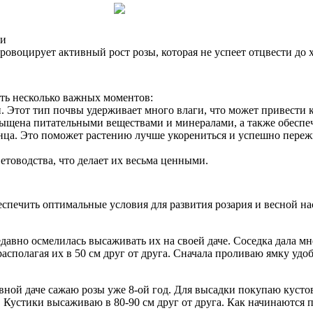
ти
ровоцирует активный рост розы, которая не успеет отцвести до 
ть несколько важных моментов:
и. Этот тип почвы удерживает много влаги, что может привести 
сыщена питательными веществами и минералами, а также обесп
нца. Это поможет растению лучше укорениться и успешно переж
товодства, что делает их весьма ценными.
еспечить оптимальные условия для развития розария и весной 
едавно осмелилась высаживать их на своей даче. Соседка дала 
располагая их в 50 см друг от друга. Сначала проливаю ямку уд
вной даче сажаю розы уже 8-ой год. Для высадки покупаю кустов
. Кустики высаживаю в 80-90 см друг от друга. Как начинаются