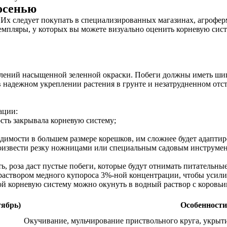
осенью
 Их следует покупать в специализированных магазинах, агрофер
емпляры, у которых вы можете визуально оценить корневую сист
влений насыщенной зеленной окраски. Побеги должны иметь ши
 в надежном укреплении растения в грунте и незатрудненном от
ации:
ость закрывала корневую систему;
димости в большем размере корешков, им сложнее будет адаптиро
произвести резку ножницами или специальным садовым инструме
ь, роза даст пустые побеги, которые будут отнимать питательные
аствором медного купороса 3%-ной концентрации, чтобы усили
 корневую систему можно окунуть в водный раствор с коровьим 
тябрь)
Особенности
Окучивание, мульчирование приствольного круга, укрыт