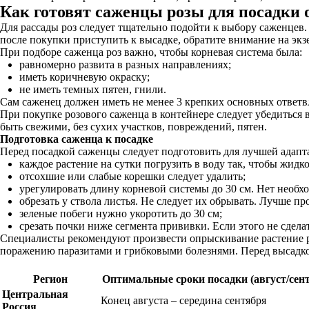
Как готовят саженцы розы для посадки 
Для рассады роз следует тщательно подойти к выбору саженцев.
после покупки приступить к высадке, обратите внимание на экз
При подборе саженца роз важно, чтобы корневая система была:
равномерно развита в разных направлениях;
иметь коричневую окраску;
не иметь темных пятен, гнили.
Сам саженец должен иметь не менее 3 крепких основных ответ
При покупке розового саженца в контейнере следует убедиться
быть свежими, без сухих участков, повреждений, пятен.
Подготовка саженца к посадке
Перед посадкой саженцы следует подготовить для лучшей адапт
каждое растение на сутки погрузить в воду так, чтобы жидк
отсохшие или слабые корешки следует удалить;
урегулировать длину корневой системы до 30 см. Нет необхо
обрезать у ствола листья. Не следует их обрывать. Лучше 
зеленые побеги нужно укоротить до 30 см;
срезать почки ниже сегмента прививки. Если этого не сделат
Специалисты рекомендуют произвести опрыскивание растение р
поражению паразитами и грибковыми болезнями. Перед высадкой
Регион
Оптимальные сроки посадки (август/сен
Центральная
Конец августа – середина сентября
Россия