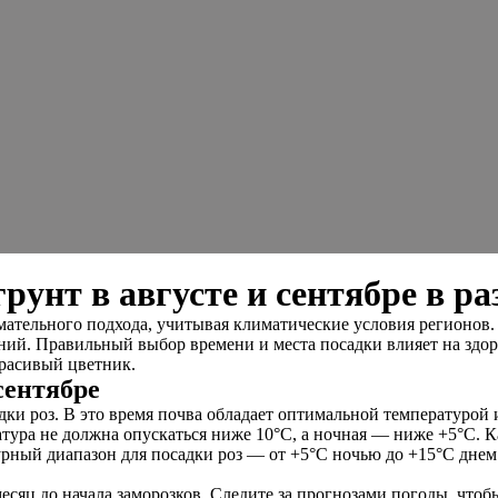
рунт в августе и сентябре в р
имательного подхода, учитывая климатические условия регионов.
ий. Правильный выбор времени и места посадки влияет на здоро
красивый цветник.
сентябре
дки роз. В это время почва обладает оптимальной температурой
ура не должна опускаться ниже 10°C, а ночная — ниже +5°C. Ка
рный диапазон для посадки роз — от +5°C ночью до +15°C днем
есяц до начала заморозков. Следите за прогнозами погоды, чтоб