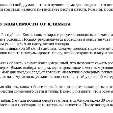
олько весной, думала, что это лучшее время для посадок – это ве
ий год стали намного интенсивнее расти и цвести. Розарий, по
в зависимости от климата
и Республика Коми, климат характеризуется холодными зимами и
ие условия. Посадку рекомендуется проводить в конце августа —
ям укорениться до наступления холодов.
см и шириной 50 см. На дно ямы следует положить дренажный сло
ошо полить и замульчировать почву, чтобы сохранить влагу и за
ская область, климат более умеренный, что позволяет сажать ро
йнерах. Важно выбирать сорта, адаптированные к местным услов
. Яму для посадки следует готовить аналогично северным регио
 их на зиму, используя лапник или специальный укрывной матер
я область, климат более теплый, что позволяет сажать розы в о
личества солнечного света и тепла. Важно учитывать, что в южн
тября. Яму для посадки следует готовить глубиной около 30 см 
 растениям необходимые питательные вещества. После посадки в