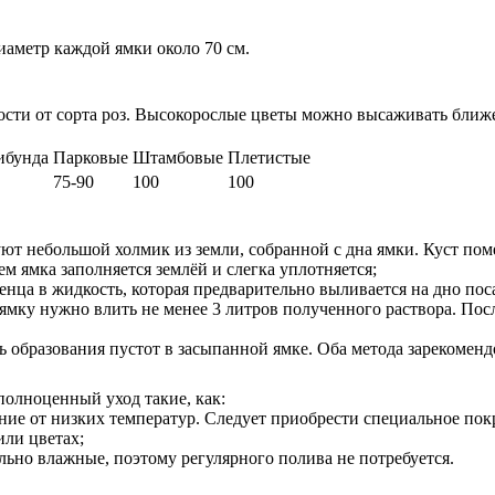
иаметр каждой ямки около 70 см.
сти от сорта роз. Высокорослые цветы можно высаживать ближе 
ибунда
Парковые
Штамбовые
Плетистые
75-90
100
100
т небольшой холмик из земли, собранной с дна ямки. Куст помещ
м ямка заполняется землёй и слегка уплотняется;
нца в жидкость, которая предварительно выливается на дно поса
 ямку нужно влить не менее 3 литров полученного раствора. Пос
 образования пустот в засыпанной ямке. Оба метода зарекоменд
олноценный уход такие, как:
ение от низких температур. Следует приобрести специальное по
или цветах;
ьно влажные, поэтому регулярного полива не потребуется.