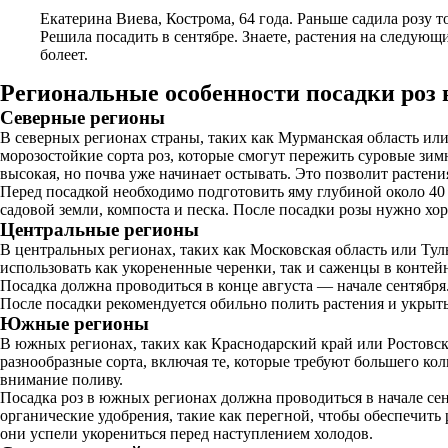
Екатерина Виева, Кострома, 64 года. Раньше садила розу т
Решила посадить в сентябре. Знаете, растения на следующ
болеет.
Региональные особенности посадки роз 
Северные регионы
В северных регионах страны, таких как Мурманская область ил
морозостойкие сорта роз, которые смогут пережить суровые зимн
высокая, но почва уже начинает остывать. Это позволит растени
Перед посадкой необходимо подготовить яму глубиной около 40 
садовой земли, компоста и песка. После посадки розы нужно хор
Центральные регионы
В центральных регионах, таких как Московская область или Туль
использовать как укорененные черенки, так и саженцы в конте
Посадка должна проводиться в конце августа — начале сентября
После посадки рекомендуется обильно полить растения и укрыть
Южные регионы
В южных регионах, таких как Краснодарский край или Ростовска
разнообразные сорта, включая те, которые требуют большего ко
внимание поливу.
Посадка роз в южных регионах должна проводиться в начале сен
органические удобрения, такие как перегной, чтобы обеспечить
они успели укорениться перед наступлением холодов.