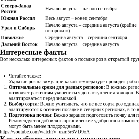
Северо-Запад
Начало августа – начало сентября
России
Южная Россия
Весь август – конец сентября
Начало августа – середина августа (крайне
Урал и Сибирь
осторожно)
Поволжье
Середина августа – середина сентября
Дальний Восток
Начало августа – середина августа
Интересные факты
Вот несколько интересных фактов о посадке роз в открытый грун
Читайте также:
Укрытие роз на зиму: при какой температуре проводит робо
Оптимальные сроки для разных регионов
: В южных регио
позволяет растениям укорениться до наступления холодов. В
адаптироваться перед зимовкой.
Выбор сорта
: Важно учитывать, что не все сорта роз одина
адаптируются к осенней посадке в северных регионах, в т
Подготовка почвы
: Важно заранее подготовить почву для 
Рекомендуется добавлять органические удобрения и компост
могут быть менее плодородными.
https://youtube.com/watch?v=uzm5r6VD9oA
Как выбрать место под посадку роз