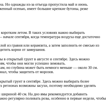
сна. Но однажды из-за отъезда пропустила май и июнь.
саженный осенью, имеет большие крепкие бутоны, реже
 коротким летом. В таких условиях важно выбирать
 начале сентября, когда температура воздуха еще достаточно
й из гравия или керамзита, а затем заполнить ее смесью из
щитить корни от замерзания.
зы в открытый грунт в августе и сентябре. Здесь можно
иям, чтобы они могли успешно зимовать.
нам, но глубина может быть немного меньше — около 30 см.
иал, чтобы защитить от морозов.
ткрытый грунт в сентябре. Здесь можно выбирать более
ых регионах возможны засухи, поэтому необходимо уделять
и шириной 40 см. На дно ямы рекомендуется добавить
ажно регулярно поливать розы, особенно в первые недели, чтобы