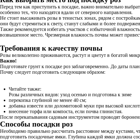
Перед тем как приступить к посадке, важно внимательно выбрат
особенно тех, что находятся вдали от северного направления.
Не стоит высаживать розы в тенистых зонах, рядом с постройка
они будут стремиться к свету, станут слабыми и более подверж
Также рекомендуется избегать участков с избыточной влажность
возвышенное место. Чрезмерная влажность почвы может привес
Требования к качеству почвы
Розы великолепно приживаются, растут и цветут в богатой микр
Важно!
Подготовьте грунт к посадке роз заблаговременно. До даты пла
Почву следует подготовить следующим образом:
Читайте также:
Розы различных видов: уход осенью и подготовка к зиме
перекопка глубиной не менее 40 см;
добавка извести или доломитовой муки при высокой кислот
внесение торфа или компоста, если почва глинистая.
После перекапывания садовым инструментом проводят боронени
Способы посадки роз
Необходимо правильно рассчитать расстояние между кустами, чт
подготовить посадочные ямки. Глубина каждой ямки должна сос