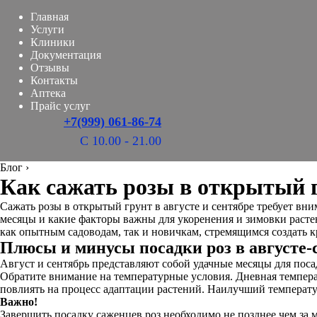
Главная
Услуги
Клиники
Документация
Отзывы
Контакты
Аптека
Прайс услуг
+7(999) 061-86-74
С 10.00 - 21.00
Блог
›
Как сажать розы в открытый г
Сажать розы в открытый грунт в августе и сентябре требует вн
месяцы и какие факторы важны для укоренения и зимовки растен
как опытным садоводам, так и новичкам, стремящимся создать 
Плюсы и минусы посадки роз в августе-
Август и сентябрь представляют собой удачные месяцы для поса
Обратите внимание на температурные условия. Дневная температ
повлиять на процесс адаптации растений. Наилучший температу
Важно!
Завершить посадку саженцев роз необходимо не позднее чем за м