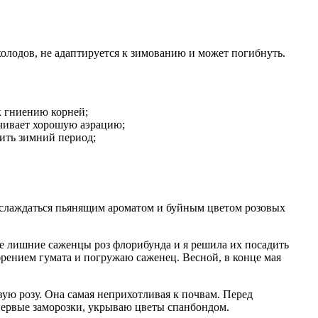
холодов, не адаптируется к зимованию и может погибнуть.
к гниению корней;
ечивает хорошую аэрацию;
ить зимний период;
наслаждаться пьянящим ароматом и буйным цветом розовых
мне лишние саженцы роз флорибунда и я решила их посадить
обрением гумата и погружаю саженец. Весной, в конце мая
ую розу. Она самая неприхотливая к почвам. Перед
 первые заморозки, укрываю цветы спанбондом.