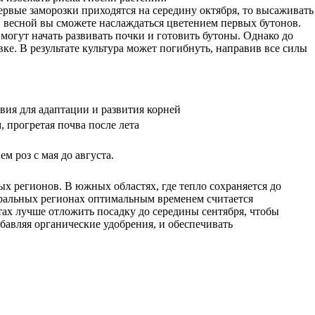
ервые заморозки приходятся на середину октября, то высаживать
и, весной вы сможете наслаждаться цветением первых бутонов.
могут начать развивать почки и готовить бутоны. Однако до
вке. В результате культура может погибнуть, направив все силы
вия для адаптации и развития корней
 прогретая почва после лета
 роз с мая до августа.
х регионов. В южных областях, где тепло сохраняется до
тральных регионах оптимальным временем считается
отах лучше отложить посадку до середины сентября, чтобы
бавляя органические удобрения, и обеспечивать