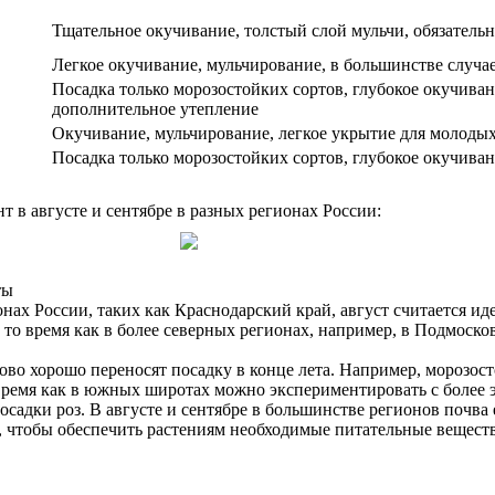
Тщательное окучивание, толстый слой мульчи, обязатель
Легкое окучивание, мульчирование, в большинстве случа
Посадка только морозостойких сортов, глубокое окучива
дополнительное утепление
Окучивание, мульчирование, легкое укрытие для молоды
Посадка только морозостойких сортов, глубокое окучиван
т в августе и сентябре в разных регионах России:
ты
нах России, таких как Краснодарский край, август считается ид
 то время как в более северных регионах, например, в Подмосков
ково хорошо переносят посадку в конце лета. Например, морозос
о время как в южных широтах можно экспериментировать с более
посадки роз. В августе и сентябре в большинстве регионов почва
, чтобы обеспечить растениям необходимые питательные веществ