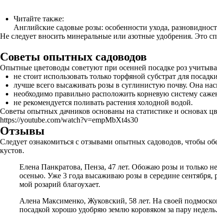
Читайте также:
Английские садовые розы: особенности ухода, разновиднос
Не следует вносить минеральные или азотные удобрения. Это сп
Советы опытных садоводов
Опытные цветоводы советуют при осенней посадке роз учитыва
не стоит использовать только торфяной субстрат для посадк
лучше всего высаживать розы в суглинистую почву. Она на
необходимо правильно расположить корневую систему саже
не рекомендуется поливать растения холодной водой.
Советы опытных дачников основаны на статистике и основах цве
https://youtube.com/watch?v=empMbXt4s30
Отзывы
Следует ознакомиться с отзывами опытных садоводов, чтобы об
кустов.
Елена Панкратова, Пенза, 47 лет. Обожаю розы и только н
осенью. Уже 3 года высаживаю розы в середине сентября, 
мой розарий благоухает.
Алена Максименко, Жуковский, 58 лет. На своей подмоско
посадкой хорошо удобряю землю коровяком за пару недель