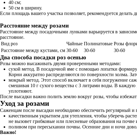
40 см;
50 см в ширину.
Если площадь вашего участка позволяет, рекомендуется делать д
Расстояние между розами
Расстояние между посадочными лунками варьируется в зависимо
расстояние.
Вид роз
Чайные
Полинатовые
Розы флор
Расстояние между кустами, см
30-60
30-60
30-60
Два способа посадки роз осенью
Розы можно высаживать двумя проверенными методами:
сухой метод. В посадочной яме с помощью лопатки формирую
Корни аккуратно распределяются по поверхности холма. Зате
мокрый метод. Этот способ включает в себя погружение саже
смешивая 10 г сухого вещества с 3 литрами воды. В каждую
уплотняют.
После высадки важно полить землю вокруг розы, чтобы избежать
Уход за розами
Саженцам после высадки необходимо обеспечить регулярный и п
качественным укрытием для утепления, чтобы уберечь раст
не вызовет грибковые или плесневые образования на почве 
поливом при пересыхании почвы. Осенние дни и ночи довол
Важно!