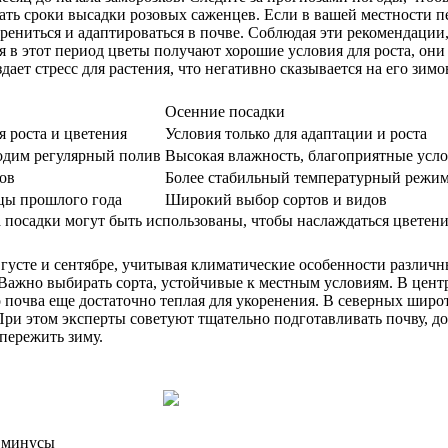
ать сроки высадки розовых саженцев. Если в вашей местности п
корениться и адаптироваться в почве. Соблюдая эти рекомендаци
 в этот период цветы получают хорошие условия для роста, они 
дает стресс для растения, что негативно сказывается на его зимо
Осенние посадки
 роста и цветения
Условия только для адаптации и роста
ходим регулярный полив
Высокая влажность, благоприятные усло
ов
Более стабильный температурный режим,
цы прошлого года
Широкий выбор сортов и видов
посадки могут быть использованы, чтобы наслаждаться цветением
густе и сентябре, учитывая климатические особенности различны
. Важно выбирать сорта, устойчивые к местным условиям. В цен
но почва еще достаточно теплая для укоренения. В северных шир
При этом эксперты советуют тщательно подготавливать почву, до
пережить зиму.
и минусы