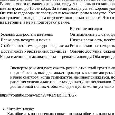
В зависимости от вашего региона, следует правильно спланиров
цветы нужно до 15 сентября. За месяц рассада успеет хорошо у
Опытные садоводы не советуют высаживать розы в августе. Хотя
наступления холодов роза не успеет полностью зацвести. Это соз
на цветение, а не на подготовку к зиме.
Весенние посадки
Условия для роста и цветения
Оптимальные условия для
Влажность воздуха и почвы
Низкая влажность, необ
Стабильность температурного режима
Риск внезапных заморозк
Доступность качественных саженцев
Обычно доступны сажен
Когда именно высаживать розы — решать садоводу. Оба периода 
Эксперты рекомендуют сажать розы в открытый грунт в ав
поздней осени, высадка может проходить в конце августа
начало сентября, когда температура начинает снижаться, 
растения успели адаптироваться до наступления холодов. 
достаточный полив, чтобы молодые кусты могли успешно 
https://youtube.com/watch?v=KaYEpKDrLGk
Читайте также:
Как обрезать розы осенью: сроки, правила обрезки, плюсы 