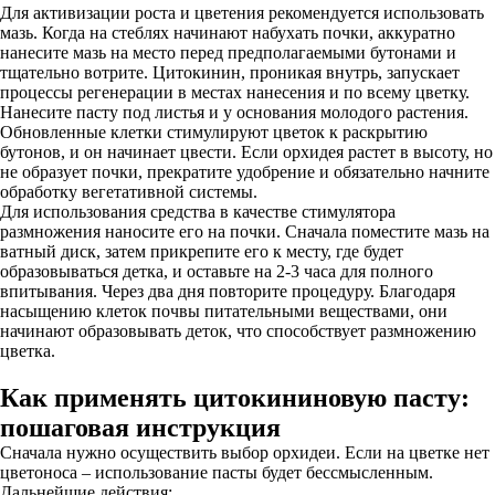
Для активизации роста и цветения рекомендуется использовать
мазь. Когда на стеблях начинают набухать почки, аккуратно
нанесите мазь на место перед предполагаемыми бутонами и
тщательно вотрите. Цитокинин, проникая внутрь, запускает
процессы регенерации в местах нанесения и по всему цветку.
Нанесите пасту под листья и у основания молодого растения.
Обновленные клетки стимулируют цветок к раскрытию
бутонов, и он начинает цвести. Если орхидея растет в высоту, но
не образует почки, прекратите удобрение и обязательно начните
обработку вегетативной системы.
Для использования средства в качестве стимулятора
размножения наносите его на почки. Сначала поместите мазь на
ватный диск, затем прикрепите его к месту, где будет
образовываться детка, и оставьте на 2-3 часа для полного
впитывания. Через два дня повторите процедуру. Благодаря
насыщению клеток почвы питательными веществами, они
начинают образовывать деток, что способствует размножению
цветка.
Как применять цитокининовую пасту:
пошаговая инструкция
Сначала нужно осуществить выбор орхидеи. Если на цветке нет
цветоноса – использование пасты будет бессмысленным.
Дальнейшие действия: