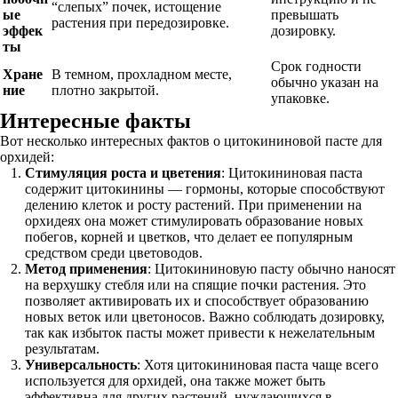
“слепых” почек, истощение
ые
превышать
растения при передозировке.
эффек
дозировку.
ты
Срок годности
Хране
В темном, прохладном месте,
обычно указан на
ние
плотно закрытой.
упаковке.
Интересные факты
Вот несколько интересных фактов о цитокининовой пасте для
орхидей:
Стимуляция роста и цветения
: Цитокининовая паста
содержит цитокинины — гормоны, которые способствуют
делению клеток и росту растений. При применении на
орхидеях она может стимулировать образование новых
побегов, корней и цветков, что делает ее популярным
средством среди цветоводов.
Метод применения
: Цитокининовую пасту обычно наносят
на верхушку стебля или на спящие почки растения. Это
позволяет активировать их и способствует образованию
новых веток или цветоносов. Важно соблюдать дозировку,
так как избыток пасты может привести к нежелательным
результатам.
Универсальность
: Хотя цитокининовая паста чаще всего
используется для орхидей, она также может быть
эффективна для других растений, нуждающихся в