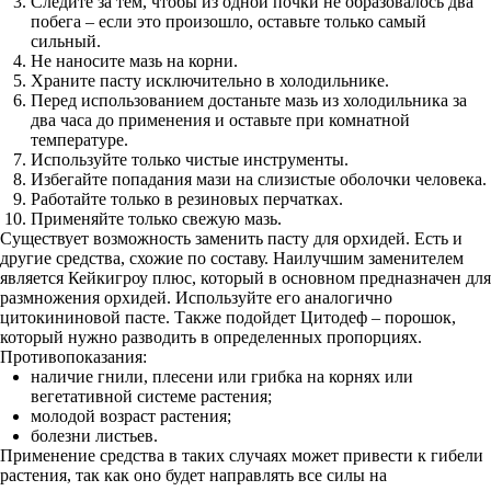
Следите за тем, чтобы из одной почки не образовалось два
побега – если это произошло, оставьте только самый
сильный.
Не наносите мазь на корни.
Храните пасту исключительно в холодильнике.
Перед использованием достаньте мазь из холодильника за
два часа до применения и оставьте при комнатной
температуре.
Используйте только чистые инструменты.
Избегайте попадания мази на слизистые оболочки человека.
Работайте только в резиновых перчатках.
Применяйте только свежую мазь.
Существует возможность заменить пасту для орхидей. Есть и
другие средства, схожие по составу. Наилучшим заменителем
является Кейкигроу плюс, который в основном предназначен для
размножения орхидей. Используйте его аналогично
цитокининовой пасте. Также подойдет Цитодеф – порошок,
который нужно разводить в определенных пропорциях.
Противопоказания:
наличие гнили, плесени или грибка на корнях или
вегетативной системе растения;
молодой возраст растения;
болезни листьев.
Применение средства в таких случаях может привести к гибели
растения, так как оно будет направлять все силы на