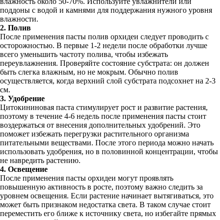
влажность около 50-70%. Используйте увлажнители или
поддоны с водой и камнями для поддержания нужного уровня
влажности.
2. Полив
После применения пасты полив орхидеи следует проводить с
осторожностью. В первые 1-2 недели после обработки лучше
всего уменьшить частоту полива, чтобы избежать
переувлажнения. Проверяйте состояние субстрата: он должен
быть слегка влажным, но не мокрым. Обычно полив
осуществляется, когда верхний слой субстрата подсохнет на 2-3
см.
3. Удобрение
Цитокининовая паста стимулирует рост и развитие растения,
поэтому в течение 4-6 недель после применения пасты стоит
воздержаться от внесения дополнительных удобрений. Это
поможет избежать перегрузки растительного организма
питательными веществами. После этого периода можно начать
использовать удобрения, но в половинной концентрации, чтобы
не навредить растению.
4. Освещение
После применения пасты орхидеи могут проявлять
повышенную активность в росте, поэтому важно следить за
уровнем освещения. Если растение начинает вытягиваться, это
может быть признаком недостатка света. В таком случае стоит
переместить его ближе к источнику света, но избегайте прямых