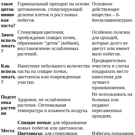
такое
Гормональный препарат на основе
Основное
циток
цитокининов, стимулирующий
действующее
инино
деление клеток и рост новых
вещество – 6-
вая
побегов.
бензиламинопурин.
паста?
Стимуляция цветения,
Особенно полезна
Зачем
пробуждение спящих почек,
для орхидей,
исполь
образование “деток” (кейков),
которые долго не
зовать
восстановление ослабленных
цветут или имеют
?
растений.
мало побегов.
Предварительно
Как
Нанесение небольшого количества
очистить и слегка
исполь
пасты на спящие почки,
поцарапать место
зовать
цветоносы или поврежденные
нанесения для
?
участки.
лучшего
проникновения.
Не использовать на
Подгот
Здоровое, не ослабленное
больных или
овка
растение. Оптимальная
недавно
растен
температура и влажность воздуха.
пересаженных
ия
орхидеях.
Спящие почки:
для образования
новых побегов или цветоносов.
Места
Цветоносы:
для стимуляции
Избегать попадания