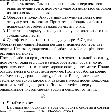
Выбирать почку. Самая нижняя или самая верхняя почка
развиты лучше всего, поэтому лучше остановиться на одной
из них для выращивания.
Обработать почку. Аккуратным движением снять с неё
чешуйку острым ножом. При этом необходимо избежать
повреждения стебля и закрытой части почки.
Нанести на открытую, «голую» почку светло-зеленого цвета
тонкий слой пасты.
Для эффекта повторить процедуру через 6-7 дней.
Обратите внимание!Первый результат появляется через две
недели. Нельзя одновременно обрабатывать более трёх почек –
растение погибнет.
После обработки орхидея становится чувствительной к солнцу,
поэтому от окна её лучше на некоторое время убрать, но по-
прежнему оставить в теплом хорошо освещённом месте. Полив
осуществлять в стандартном режиме. После обработки корню
требуется поддержка в виде удобрений. В воде растворить
таблетку янтарной кислоты и дважды в месяц после подкормки
поливать этой водой цветок. Листья и стебель сверху
опрыскивают чистой свежей водой и очищают от пыли.
Читайте также:
Выращивания орхидей в воде без грунта: секреты и советы
https://youtube.com/watch?v=ZIpQMxcQYp4