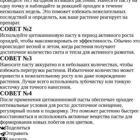
проведите тест на одном из ваших растений. Нанесите пасту на
одну почку и наблюдайте за реакцией орхидеи в течение
нескольких недель. Это поможет избежать нежелательных
последствий и определить, как ваше растение реагирует на
препарат.
СОВЕТ №2
Используйте цитокининовую пасту в период активного роста
орхидей, чтобы максимизировать ее эффективность. Обычно это
происходит весной и летом, когда растения получают
достаточное количество света и тепла для активного развития.
СОВЕТ №3
Наносите пасту аккуратно и в небольших количествах, чтобы
избежать перегрузки растения. Избыточное количество может
привести к нежелательному росту или даже повреждению
растения. Лучше всего использовать зубочистку или тонкую
кисточку для точного нанесения.
СОВЕТ №4
После применения цитокининовой пасты обеспечьте орхидее
оптимальные условия для роста: достаточное освещение,
регулярный полив и подкормку. Это поможет растению быстрее
восстановиться и использовать активные вещества пасты для
формирования новых побегов или цветков.
Поделиться
Отправить
Класснуть