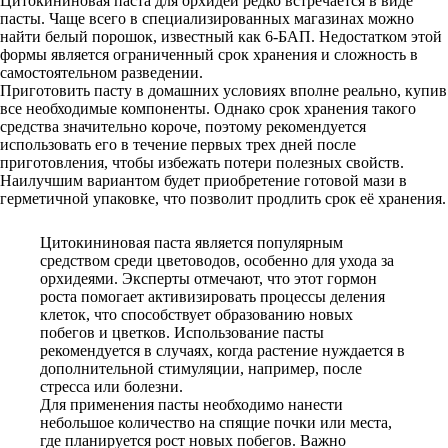
Цитокининовая паста для орхидей редко встречается в виде
пасты. Чаще всего в специализированных магазинах можно
найти белый порошок, известный как 6-БАП. Недостатком этой
формы является ограниченный срок хранения и сложность в
самостоятельном разведении.
Приготовить пасту в домашних условиях вполне реально, купив
все необходимые компоненты. Однако срок хранения такого
средства значительно короче, поэтому рекомендуется
использовать его в течение первых трех дней после
приготовления, чтобы избежать потери полезных свойств.
Наилучшим вариантом будет приобретение готовой мази в
герметичной упаковке, что позволит продлить срок её хранения.
Цитокининовая паста является популярным
средством среди цветоводов, особенно для ухода за
орхидеями. Эксперты отмечают, что этот гормон
роста помогает активизировать процессы деления
клеток, что способствует образованию новых
побегов и цветков. Использование пасты
рекомендуется в случаях, когда растение нуждается в
дополнительной стимуляции, например, после
стресса или болезни.
Для применения пасты необходимо нанести
небольшое количество на спящие почки или места,
где планируется рост новых побегов. Важно