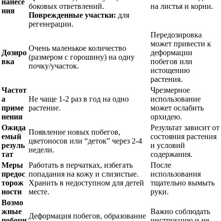
нанесе
боковых ответвлений.
на листья и корни.
ния
Поврежденные участки:
для
регенерации.
Передозировка
может привести к
Очень маленькое количество
Дозиро
деформации
(размером с горошину) на одну
вка
побегов или
почку/участок.
истощению
растения.
Частот
Чрезмерное
а
Не чаще 1-2 раз в год на одно
использование
приме
растение.
может ослабить
нения
орхидею.
Ожида
Результат зависит от
Появление новых побегов,
емый
состояния растения
цветоносов или “деток” через 2-4
резуль
и условий
недели.
тат
содержания.
Меры
Работать в перчатках, избегать
После
предос
попадания на кожу и слизистые.
использования
торож
Хранить в недоступном для детей
тщательно вымыть
ности
месте.
руки.
Возмо
жные
Важно соблюдать
Деформация побегов, образование
побочн
инструкцию и не