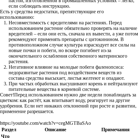
пастой, изготовленной в промышленных условиях – легко,
если соблюдать инструкцию.
Есть у средства недостатки, препятствующие его
использованию:
Несовместимость с вредителями на растениях. Перед
использованием растение обязательно проверять на наличие
вредителей – если они есть, сначала их вывести, а уже потом
рекомендуют применять препараты с цитокинином. В
противоположном случае культура израсходует все силы на
новые почки и побеги, но вскоре погибнет из-за
окончательного ослабления собственного материнского
растения.
Негативное влияние на молодые побеги фаленопсиса:
недоразвитые растения под воздействием веществ из
состава средства высыхает, листья желтеют и опадают.
При частых обработках высушивают корень и нейтрализуют
питательные вещества в корневой системе.
Совет!Перед использованием нужно две недели понаблюдать за
цветком: как растёт, как впитывает воду, реагирует на другие
удобрения. Если нет никаких отклонений при росте и развитии,
применение разрешается.
https://youtube.com/watch?v=cegMGTBaSAo
Раздел
Описание
Примечания
Что