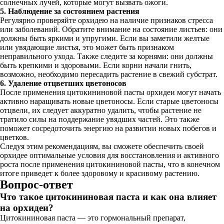
солнечных лучей, которые могут вызвать ожоги.
5. Наблюдение за состоянием растения
Регулярно проверяйте орхидею на наличие признаков стресса
или заболеваний. Обратите внимание на состояние листьев: они
должны быть яркими и упругими. Если вы заметили желтые
или увядающие листья, это может быть признаком
неправильного ухода. Также следите за корнями: они должны
быть крепкими и здоровыми. Если корни начали гнить,
возможно, необходимо пересадить растение в свежий субстрат.
6. Удаление отцветших цветоносов
После применения цитокининовой пасты орхидеи могут начать
активно наращивать новые цветоносы. Если старые цветоносы
отцвели, их следует аккуратно удалить, чтобы растение не
тратило силы на поддержание увядших частей. Это также
поможет сосредоточить энергию на развитии новых побегов и
цветков.
Следуя этим рекомендациям, вы сможете обеспечить своей
орхидее оптимальные условия для восстановления и активного
роста после применения цитокининовой пасты, что в конечном
итоге приведет к более здоровому и красивому растению.
Вопрос-ответ
Что такое цитокининовая паста и как она влияет
на орхидеи?
Цитокининовая паста — это гормональный препарат,