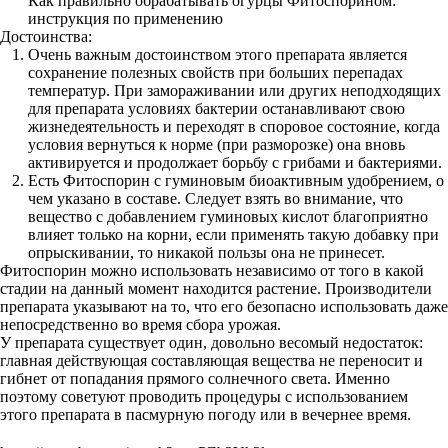
Как правильно обрабатывать огурцы Фитоспорином:
инструкция по применению
Достоинства:
Очень важным достоинством этого препарата является
сохранение полезных свойств при больших перепадах
температур. При замораживании или других неподходящих
для препарата условиях бактерии останавливают свою
жизнедеятельность и переходят в споровое состояние, когда
условия вернуться к норме (при разморозке) она вновь
активируется и продолжает борьбу с грибами и бактериями.
Есть Фитоспорин с гуминовым биоактивным удобрением, о
чем указано в составе. Следует взять во внимание, что
вещество с добавлением гуминовых кислот благоприятно
влияет только на корни, если применять такую добавку при
опрыскивании, то никакой пользы она не принесет.
Фитоспорин можно использовать независимо от того в какой
стадии на данный момент находится растение. Производители
препарата указывают на то, что его безопасно использовать даже
непосредственно во время сбора урожая.
У препарата существует один, довольно весомый недостаток:
главная действующая составляющая вещества не переносит и
гибнет от попадания прямого солнечного света. Именно
поэтому советуют проводить процедуры с использованием
этого препарата в пасмурную погоду или в вечернее время.