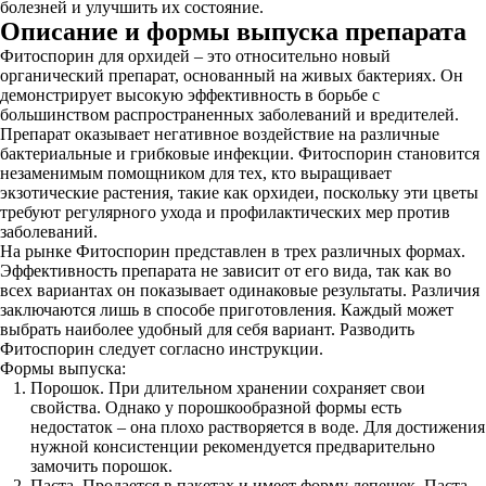
болезней и улучшить их состояние.
Описание и формы выпуска препарата
Фитоспорин для орхидей – это относительно новый
органический препарат, основанный на живых бактериях. Он
демонстрирует высокую эффективность в борьбе с
большинством распространенных заболеваний и вредителей.
Препарат оказывает негативное воздействие на различные
бактериальные и грибковые инфекции. Фитоспорин становится
незаменимым помощником для тех, кто выращивает
экзотические растения, такие как орхидеи, поскольку эти цветы
требуют регулярного ухода и профилактических мер против
заболеваний.
На рынке Фитоспорин представлен в трех различных формах.
Эффективность препарата не зависит от его вида, так как во
всех вариантах он показывает одинаковые результаты. Различия
заключаются лишь в способе приготовления. Каждый может
выбрать наиболее удобный для себя вариант. Разводить
Фитоспорин следует согласно инструкции.
Формы выпуска:
Порошок. При длительном хранении сохраняет свои
свойства. Однако у порошкообразной формы есть
недостаток – она плохо растворяется в воде. Для достижения
нужной консистенции рекомендуется предварительно
замочить порошок.
Паста. Продается в пакетах и имеет форму лепешек. Паста