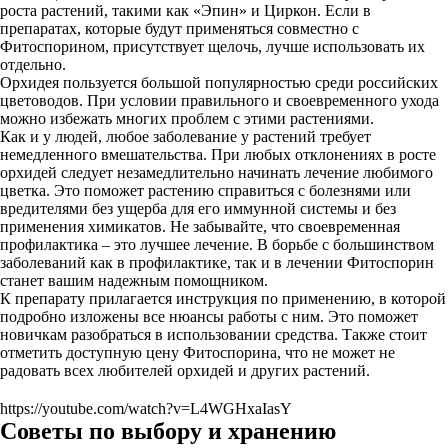
роста растений, такими как «Эпин» и Циркон. Если в
препаратах, которые будут применяться совместно с
Фитоспорином, присутствует щелочь, лучше использовать их
отдельно.
Орхидея пользуется большой популярностью среди российских
цветоводов. При условии правильного и своевременного ухода
можно избежать многих проблем с этими растениями.
Как и у людей, любое заболевание у растений требует
немедленного вмешательства. При любых отклонениях в росте
орхидей следует незамедлительно начинать лечение любимого
цветка. Это поможет растению справиться с болезнями или
вредителями без ущерба для его иммунной системы и без
применения химикатов. Не забывайте, что своевременная
профилактика – это лучшее лечение. В борьбе с большинством
заболеваний как в профилактике, так и в лечении Фитоспорин
станет вашим надежным помощником.
К препарату прилагается инструкция по применению, в которой
подробно изложены все нюансы работы с ним. Это поможет
новичкам разобраться в использовании средства. Также стоит
отметить доступную цену Фитоспорина, что не может не
радовать всех любителей орхидей и других растений.
https://youtube.com/watch?v=L4WGHxaIasY
Советы по выбору и хранению