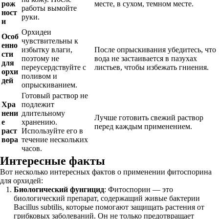
рож
месте, в сухом, темном месте.
работы вымойте
ност
руки.
и
Орхидеи
Особ
чувствительны к
енно
избытку влаги,
После опрыскивания убедитесь, что
сти
поэтому не
вода не застаивается в пазухах
для
переусердствуйте с
листьев, чтобы избежать гниения.
орхи
поливом и
дей
опрыскиванием.
Готовый раствор не
Хра
подлежит
нени
длительному
Лучше готовить свежий раствор
е
хранению.
перед каждым применением.
раст
Используйте его в
вора
течение нескольких
часов.
Интересные факты
Вот несколько интересных фактов о применении фитоспорина
для орхидей:
Биологический фунгицид
: Фитоспорин — это
биологический препарат, содержащий живые бактерии
Bacillus subtilis, которые помогают защищать растения от
грибковых заболеваний. Он не только предотвращает