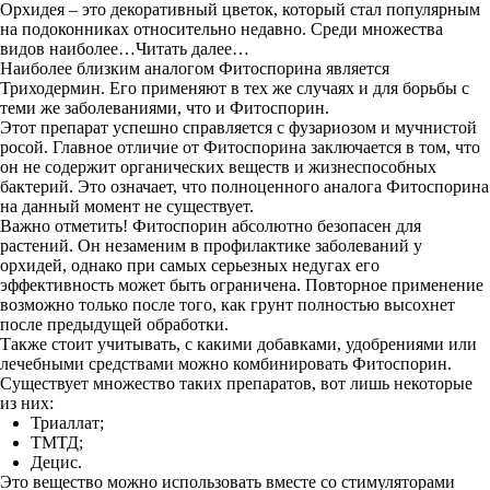
Орхидея – это декоративный цветок, который стал популярным
на подоконниках относительно недавно. Среди множества
видов наиболее…Читать далее…
Наиболее близким аналогом Фитоспорина является
Триходермин. Его применяют в тех же случаях и для борьбы с
теми же заболеваниями, что и Фитоспорин.
Этот препарат успешно справляется с фузариозом и мучнистой
росой. Главное отличие от Фитоспорина заключается в том, что
он не содержит органических веществ и жизнеспособных
бактерий. Это означает, что полноценного аналога Фитоспорина
на данный момент не существует.
Важно отметить! Фитоспорин абсолютно безопасен для
растений. Он незаменим в профилактике заболеваний у
орхидей, однако при самых серьезных недугах его
эффективность может быть ограничена. Повторное применение
возможно только после того, как грунт полностью высохнет
после предыдущей обработки.
Также стоит учитывать, с какими добавками, удобрениями или
лечебными средствами можно комбинировать Фитоспорин.
Существует множество таких препаратов, вот лишь некоторые
из них:
Триаллат;
ТМТД;
Децис.
Это вещество можно использовать вместе со стимуляторами