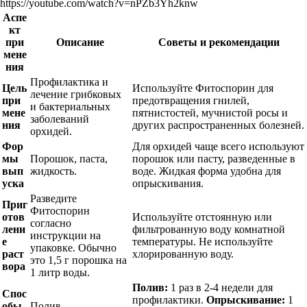
https://youtube.com/watch?v=nPZb3Yh2knw
Аспе
кт
при
Описание
Советы и рекомендации
мене
ния
Профилактика и
Цель
Используйте Фитоспорин для
лечение грибковых
при
предотвращения гнилей,
и бактериальных
мене
пятнистостей, мучнистой росы и
заболеваний
ния
других распространенных болезней.
орхидей.
Фор
Для орхидей чаще всего используют
мы
Порошок, паста,
порошок или пасту, разведенные в
вып
жидкость.
воде. Жидкая форма удобна для
уска
опрыскивания.
Разведите
Приг
Фитоспорин
отов
Используйте отстоянную или
согласно
лени
фильтрованную воду комнатной
инструкции на
е
температуры. Не используйте
упаковке. Обычно
раст
хлорированную воду.
это 1,5 г порошка на
вора
1 литр воды.
Полив:
1 раз в 2-4 недели для
Спос
профилактики.
Опрыскивание:
1
обы
Полив,