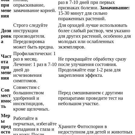
раз в 7-10 дней при первых
при
опрыскивание,
признаках болезни.
Замачивание:
мене
замачивание корней.
15-30 минут для сильно
ния
пораженных растений.
Строго следуйте
Для орхидей лучше использовать
Дози
инструкции
более слабый раствор, чем указано
ровк
производителя.
для других растений, особенно для
а
Передозировка
молодых или ослабленных
может быть вредна.
экземпляров.
Профилактически: 1
Част
раз в месяц.
Не прекращайте обработку сразу
ота
Лечение: 1 раз в 7-10
после улучшения состояния.
при
дней до
Продолжайте еще 1-2 раза для
мене
исчезновения
закрепления эффекта.
ния
симптомов.
Совместим с
Сов
большинством
Перед смешиванием с другими
мест
удобрений и
препаратами проведите тест на
имос
инсектицидов,
небольшом участке.
ть
кроме щелочных.
Мер
Работайте в
ы
перчатках, избегайте
пред
Храните Фитоспорин в
попадания в глаза и
осто
недоступном для детей и животных
на кожу. После