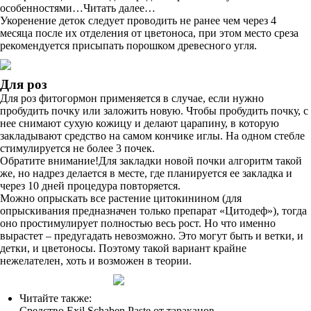
особенностями…Читать далее…
Укоренение деток следует проводить не ранее чем через 4
месяца после их отделения от цветоноса, при этом место среза
рекомендуется присыпать порошком древесного угля.
Для роз
Для роз фитогормон применяется в случае, если нужно
пробудить почку или заложить новую. Чтобы пробудить почку, с
нее снимают сухую кожицу и делают царапину, в которую
закладывают средство на самом кончике иглы. На одном стебле
стимулируется не более 3 почек.
Обратите внимание!Для закладки новой почки алгоритм такой
же, но надрез делается в месте, где планируется ее закладка и
через 10 дней процедура повторяется.
Можно опрыскать все растение цитокинином (для
опрыскивания предназначен только препарат «Цитодеф»), тогда
оно простимулирует полностью весь рост. Но что именно
вырастет – предугадать невозможно. Это могут быть и ветки, и
детки, и цветоносы. Поэтому такой вариант крайне
нежелателен, хоть и возможен в теории.
Читайте также:
Средство Exil Schaben Paste от тараканов