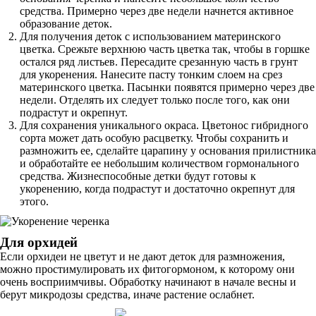
средства. Примерно через две недели начнется активное
образование деток.
Для получения деток с использованием материнского
цветка. Срежьте верхнюю часть цветка так, чтобы в горшке
остался ряд листьев. Пересадите срезанную часть в грунт
для укоренения. Нанесите пасту тонким слоем на срез
материнского цветка. Пасынки появятся примерно через две
недели. Отделять их следует только после того, как они
подрастут и окрепнут.
Для сохранения уникального окраса. Цветонос гибридного
сорта может дать особую расцветку. Чтобы сохранить и
размножить ее, сделайте царапину у основания прилистника
и обработайте ее небольшим количеством гормонального
средства. Жизнеспособные детки будут готовы к
укоренению, когда подрастут и достаточно окрепнут для
этого.
Для орхидей
Если орхидеи не цветут и не дают деток для размножения,
можно простимулировать их фитогормоном, к которому они
очень восприимчивы. Обработку начинают в начале весны и
берут микродозы средства, иначе растение ослабнет.