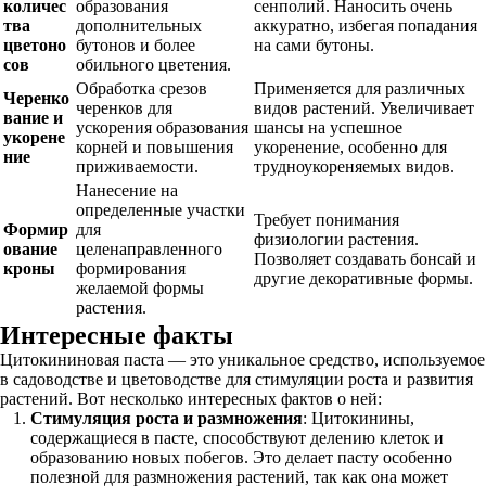
количес
образования
сенполий. Наносить очень
тва
дополнительных
аккуратно, избегая попадания
цветоно
бутонов и более
на сами бутоны.
сов
обильного цветения.
Обработка срезов
Применяется для различных
Черенко
черенков для
видов растений. Увеличивает
вание и
ускорения образования
шансы на успешное
укорене
корней и повышения
укоренение, особенно для
ние
приживаемости.
трудноукореняемых видов.
Нанесение на
определенные участки
Требует понимания
Формир
для
физиологии растения.
ование
целенаправленного
Позволяет создавать бонсай и
кроны
формирования
другие декоративные формы.
желаемой формы
растения.
Интересные факты
Цитокининовая паста — это уникальное средство, используемое
в садоводстве и цветоводстве для стимуляции роста и развития
растений. Вот несколько интересных фактов о ней:
Стимуляция роста и размножения
: Цитокинины,
содержащиеся в пасте, способствуют делению клеток и
образованию новых побегов. Это делает пасту особенно
полезной для размножения растений, так как она может