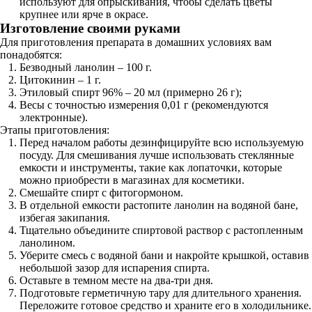
используют для опрыскивания, чтобы сделать цветы
крупнее или ярче в окрасе.
Изготовление своими руками
Для приготовления препарата в домашних условиях вам
понадобятся:
Безводный ланолин – 100 г.
Цитокинин – 1 г.
Этиловый спирт 96% – 20 мл (примерно 26 г);
Весы с точностью измерения 0,01 г (рекомендуются
электронные).
Этапы приготовления:
Перед началом работы дезинфицируйте всю используемую
посуду. Для смешивания лучше использовать стеклянные
емкости и инструменты, такие как лопаточки, которые
можно приобрести в магазинах для косметики.
Смешайте спирт с фитогормоном.
В отдельной емкости растопите ланолин на водяной бане,
избегая закипания.
Тщательно объедините спиртовой раствор с растопленным
ланолином.
Уберите смесь с водяной бани и накройте крышкой, оставив
небольшой зазор для испарения спирта.
Оставьте в темном месте на два-три дня.
Подготовьте герметичную тару для длительного хранения.
Переложите готовое средство и храните его в холодильнике.