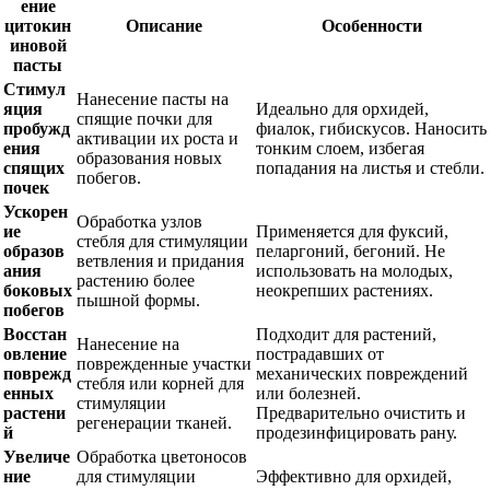
ение
цитокин
Описание
Особенности
иновой
пасты
Стимул
Нанесение пасты на
яция
Идеально для орхидей,
спящие почки для
пробужд
фиалок, гибискусов. Наносить
активации их роста и
ения
тонким слоем, избегая
образования новых
спящих
попадания на листья и стебли.
побегов.
почек
Ускорен
Обработка узлов
ие
Применяется для фуксий,
стебля для стимуляции
образов
пеларгоний, бегоний. Не
ветвления и придания
ания
использовать на молодых,
растению более
боковых
неокрепших растениях.
пышной формы.
побегов
Восстан
Подходит для растений,
Нанесение на
овление
пострадавших от
поврежденные участки
поврежд
механических повреждений
стебля или корней для
енных
или болезней.
стимуляции
растени
Предварительно очистить и
регенерации тканей.
й
продезинфицировать рану.
Увеличе
Обработка цветоносов
ние
для стимуляции
Эффективно для орхидей,