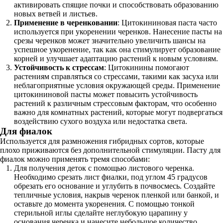
активировать спящие почки и способствовать образованию
новых ветвей и листьев.
Применение в черенковании
: Цитокининовая паста часто
используется при укоренении черенков. Нанесение пасты на
срезы черенков может значительно увеличить шансы на
успешное укоренение, так как она стимулирует образование
корней и улучшает адаптацию растений к новым условиям.
Устойчивость к стрессам
: Цитокинины помогают
растениям справляться со стрессами, такими как засуха или
неблагоприятные условия окружающей среды. Применение
цитокининовой пасты может повысить устойчивость
растений к различным стрессовым факторам, что особенно
важно для комнатных растений, которые могут подвергаться
воздействию сухого воздуха или недостатка света.
Для фиалок
Используется для размножения гибридных сортов, которые
плохо приживаются без дополнительной стимуляции. Пасту для
фиалок можно применять тремя способами:
Для получения деток с помощью листового черенка.
Необходимо срезать лист фиалки, под углом 45 градусов
обрезать его основание и углубить в почвосмесь. Создайте
тепличные условия, накрыв черенок пленкой или банкой, и
оставьте до момента укоренения. С помощью тонкой
стерильной иглы сделайте неглубокую царапину у
основания черенка и нанесите небольшое количество