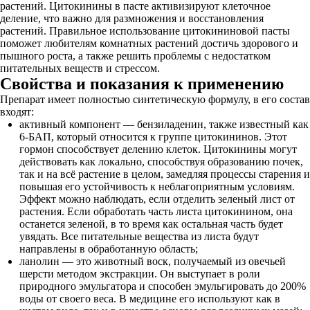
растений. Цитокинины в пасте активизируют клеточное
деление, что важно для размножения и восстановления
растений. Правильное использование цитокининовой пасты
поможет любителям комнатных растений достичь здорового и
пышного роста, а также решить проблемы с недостатком
питательных веществ и стрессом.
Свойства и показания к применению
Препарат имеет полностью синтетическую формулу, в его состав
входят:
активный компонент — бензиладенин, также известный как
6-БАП, который относится к группе цитокининов. Этот
гормон способствует делению клеток. Цитокинины могут
действовать как локально, способствуя образованию почек,
так и на всё растение в целом, замедляя процессы старения и
повышая его устойчивость к неблагоприятным условиям.
Эффект можно наблюдать, если отделить зеленый лист от
растения. Если обработать часть листа цитокинином, она
останется зеленой, в то время как остальная часть будет
увядать. Все питательные вещества из листа будут
направлены в обработанную область;
ланолин — это животный воск, получаемый из овечьей
шерсти методом экстракции. Он выступает в роли
природного эмульгатора и способен эмульгировать до 200%
воды от своего веса. В медицине его используют как в