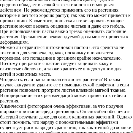
средство обладает высокой эффективностью и мощным
действием. Не рекомендуется применять его на растениях,
которые и без того хорошо растут, так как это может привести к
привыканию. Кроме того, попытка активизировать молодое
растение может вызвать опадение листьев и даже его гибель.
При использовании пасты важно трезво оценивать состояние
растения. Превышение рекомендуемой дозы может привести к
деформациям.
Можно ли отравиться цитокиновой пастой? Это средство не
токсично для человека, однако, поскольку оно является
гормоном, его попадание в организм крайне нежелательно.
Поэтому при работе с пастой следует защищать кожу и
слизистые оболочки, а также хранить ее в недоступном для
детей и животных месте.
Что делать, если паста попала на листья растения? В таком
случае аккуратно удалите ее с помощью сухой салфетки, а если
растение позволяет, протрите листья влажной мягкой тканью.
Игнорирование этих рекомендаций может привести к гибели
растения.
Химический фитогормон очень эффективен, за что получил
широкое признание среди цветоводов. Он способен обеспечить
быстрый результат даже для самых капризных растений. Однако
стоит помнить, что наряду с положительными эффектами
существует риск навредить растению, так как точной дозировки
не предусмотрено, и необходимо ориентироваться на метод проб