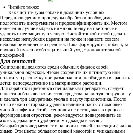
Читайте также:
Как чистить зубы собаке в домашних условиях
Перед проведением процедуры обработки необходимо
подготовить инструменты и продезинфицировать их. Местом
нанесения лучше выбрать нижнюю почку на цветоносе и
удалить с нее защитную чешую. Чистой тонкой иглой сделать
несколько неглубоких царапин на почке и нанести совсем
небольшое количество средства. Пока формируются побеги, за
орхидеей нужен особо тщательный уход с дополнительной
подкормкой.
Для сенполий
Сенполии выделяются среди обычных фиалок своей
уникальной окраской. Чтобы сохранить их пятнистую или
полосатую расцветку при размножении, необходимо вырастить
детки непосредственно на материнском растении.
Для обработки цветоноса специальным препаратом, следует
нанести небольшое количество средства на чистую острую иглу
и сделать три аккуратных укола в пазуху прилистника. После
этого важно осторожно удалить излишки пасты с помощью
чистой салфетки. Чтобы сенполия не истощалась в процессе
формирования отростков, рекомендуется подкармливать ее
азотосодержащими удобрениями дважды в месяц.
Каждый цветовод мечтает о наличии в своей коллекции фиалок
химер. Эти цветы обладают редкой красотой и уникальными