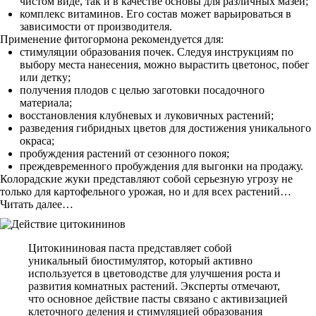
чистом виде, так и в качестве основы для различных мазей;
комплекс витаминов. Его состав может варьироваться в
зависимости от производителя.
Применение фитогормона рекомендуется для:
стимуляции образования почек. Следуя инструкциям по
выбору места нанесения, можно вырастить цветонос, побег
или детку;
получения плодов с целью заготовки посадочного
материала;
восстановления клубневых и луковичных растений;
разведения гибридных цветов для достижения уникального
окраса;
пробуждения растений от сезонного покоя;
преждевременного пробуждения для выгонки на продажу.
Колорадские жуки представляют собой серьезную угрозу не
только для картофельного урожая, но и для всех растений…
Читать далее…
Цитокининовая паста представляет собой
уникальный биостимулятор, который активно
используется в цветоводстве для улучшения роста и
развития комнатных растений. Эксперты отмечают,
что основное действие пасты связано с активизацией
клеточного деления и стимуляцией образования