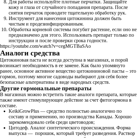
Для работы используйте плотные перчатки. Защищайте
кожу и глаза от случайного попадания препарата. После
снятия перчаток проводите тщательную обработку рук.
Инструмент для нанесения цитокинина должен быть
чистым и продезинфицированным.
Обработка корневой системы погубит растение, если оно не
предназначено для этого. Использовать препарат только по
инструкции и после проверки срока годности.
https://youtube.com/watch?v=cegMGTBaSAo
Аналоги средства
Цитокиновая паста не всегда доступна в магазинах, и порой
возникает необходимость в ее замене. Как было упомянуто
ранее, основное активное вещество цитокининовой пасты – это
гормон, поэтому многие садоводы выбирают для себя более
безопасные альтернативы в виде народных средств.
Другие гормональные препараты
В магазинах можно встретить такие аналоги препарата, которые
также имеют стимулирующее действие за счет фитогормона в
составе.
KeikiGrowPlus — средство полностью аналогично по
составу и применению, но производства Канады. Хорошо
зарекомендовало себя среди цветоводов;
Цитодеф. Аналог синтетического происхождения. Форма
выпуска — порошок, который требует разведения. Раствор