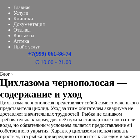
Главная
Услуги
Клиники
Документация
Отзывы
Контакты
Аптека
Прайс услуг
+7(999) 061-86-74
С 10.00 - 21.00
Блог
›
Цихлазома чернополосая —
содержание и уход
Цихлазома чернополосая представляет собой самого маленького
представителя цихлид. Уход за этим обитателем аквариума не
доставляет значительных трудностей. Рыбка не слишком
требовательна к корму, для неё нужны стандартные показатели
воды, но обязательным условием является предоставление ей
собственного укрытия. Характер цихлазомы нельзя назвать
простым, эта рыбка привередливо относится к соседям и может