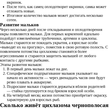
икринок.
После того, как самец оплодотворит икринки, самка может
отложить новые.
Итоговое количество мальков может достигать несколько
сотен.
Развитие мальков
Через несколько дней после откладывания и оплодотворения
икры появляются мальки. Для первых кормлений идеально
подойдут измельчённые трубочники, артемии и циклопы.
Мальки стараются не покидать укрытия, а взрослые особи
«выводят их на прогулку», поместив в свою ротовую полость. С
появлением потомства цихлазомы становятся более
агрессивными и стараются защитить малышей от любого
контакта с другими рыбками.
Этапы развития мальков:
В первый день мальки лежат на дне.
Специфическое подпрыгивание мальков указывает на
начало их активности — через двенадцать часов они будут
резво плавать в аквариуме.
Подросшие мальки стараются держаться вблизи родителей
— стайка группируется под брюхом взрослой особи.
На четвёртый месяц жизни потомство приобретает окраску,
характерную для взрослых рыб.
Сколько живёт цихлазома чернополосая