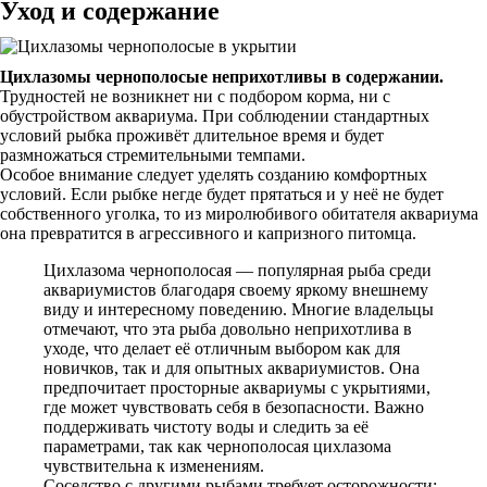
Уход и содержание
Цихлазомы чернополосые неприхотливы в содержании.
Трудностей не возникнет ни с подбором корма, ни с
обустройством аквариума. При соблюдении стандартных
условий рыбка проживёт длительное время и будет
размножаться стремительными темпами.
Особое внимание следует уделять созданию комфортных
условий. Если рыбке негде будет прятаться и у неё не будет
собственного уголка, то из миролюбивого обитателя аквариума
она превратится в агрессивного и капризного питомца.
Цихлазома чернополосая — популярная рыба среди
аквариумистов благодаря своему яркому внешнему
виду и интересному поведению. Многие владельцы
отмечают, что эта рыба довольно неприхотлива в
уходе, что делает её отличным выбором как для
новичков, так и для опытных аквариумистов. Она
предпочитает просторные аквариумы с укрытиями,
где может чувствовать себя в безопасности. Важно
поддерживать чистоту воды и следить за её
параметрами, так как чернополосая цихлазома
чувствительна к изменениям.
Соседство с другими рыбами требует осторожности: