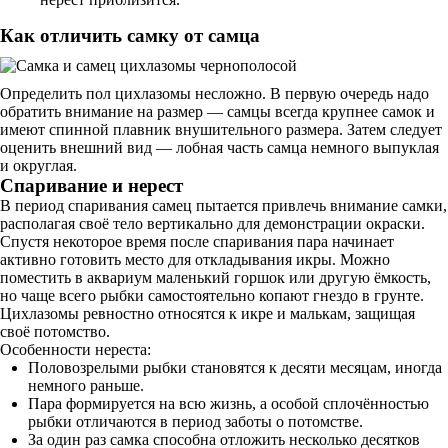
Как отличить самку от самца
Определить пол цихлазомы несложно. В первую очередь надо
обратить внимание на размер — самцы всегда крупнее самок и
имеют спинной плавник внушительного размера. Затем следует
оценить внешний вид — лобная часть самца немного выпуклая
и округлая.
Спаривание и нерест
В период спаривания самец пытается привлечь внимание самки,
располагая своё тело вертикально для демонстрации окраски.
Спустя некоторое время после спаривания пара начинает
активно готовить место для откладывания икры. Можно
поместить в аквариум маленький горшок или другую ёмкость,
но чаще всего рыбки самостоятельно копают гнездо в грунте.
Цихлазомы ревностно относятся к икре и малькам, защищая
своё потомство.
Особенности нереста:
Половозрелыми рыбки становятся к десяти месяцам, иногда
немного раньше.
Пара формируется на всю жизнь, а особой сплочённостью
рыбки отличаются в период заботы о потомстве.
За один раз самка способна отложить несколько десятков