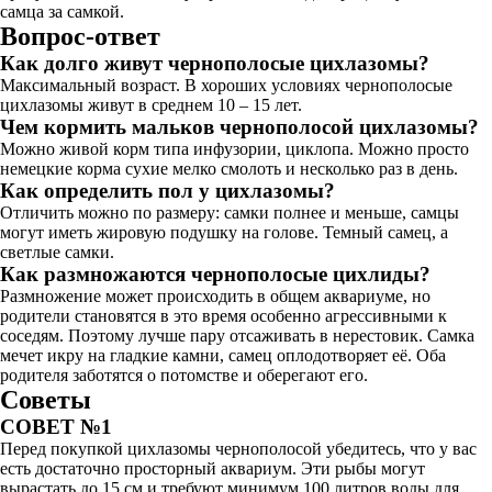
самца за самкой.
Вопрос-ответ
Как долго живут чернополосые цихлазомы?
Максимальный возраст. В хороших условиях чернополосые
цихлазомы живут в среднем 10 – 15 лет.
Чем кормить мальков чернополосой цихлазомы?
Можно живой корм типа инфузории, циклопа. Можно просто
немецкие корма сухие мелко смолоть и несколько раз в день.
Как определить пол у цихлазомы?
Отличить можно по размеру: самки полнее и меньше, самцы
могут иметь жировую подушку на голове. Темный самец, а
светлые самки.
Как размножаются чернополосые цихлиды?
Размножение может происходить в общем аквариуме, но
родители становятся в это время особенно агрессивными к
соседям. Поэтому лучше пару отсаживать в нерестовик. Самка
мечет икру на гладкие камни, самец оплодотворяет её. Оба
родителя заботятся о потомстве и оберегают его.
Советы
СОВЕТ №1
Перед покупкой цихлазомы чернополосой убедитесь, что у вас
есть достаточно просторный аквариум. Эти рыбы могут
вырастать до 15 см и требуют минимум 100 литров воды для