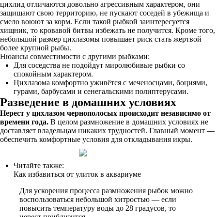
цихлид отличаются довольно агрессивным характером, они
защищают свою территорию, не пускают соседей в убежища и
смело воюют за корм. Если такой рыбкой заинтересуется
хищник, то кровавой битвы избежать не получится. Кроме того,
небольшой размер цихлазомы повышает риск стать жертвой
более крупной рыбы.
Нюансы совместимости с другими рыбками:
Для соседства не подойдут миролюбивые рыбки со
спокойным характером.
Цихлазома комфортно уживётся с меченосцами, боциями,
гурами, барбусами и сенегальскими полиптерусами.
Разведение в домашних условиях
Нерест у цихлазом чернополосых происходит независимо от
времени года.
В целом размножение в домашних условиях не
доставляет владельцам никаких трудностей. Главный момент —
обеспечить комфортные условия для откладывания икры.
Читайте также:
Как избавиться от улиток в аквариуме
Для ускорения процесса размножения рыбок можно
воспользоваться небольшой хитростью — если
повысить температуру воды до 28 градусов, то
нерест приблизится.