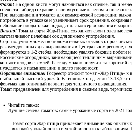
Факт!
На одной кисти могут находиться как спелые, так и мен
спелости гибрид сохраняет свои вкусовые качества и полезные 
При выращивании томатов для коммерческой реализации выход 
потребность в упаковке и увеличивает срок хранения, сохраняя
небольшие плоды также подходят для консервирования и марин
Важно!
Томаты сорта Жар-Птица сохраняют свои полезные лече
заготавливают целебный сок для зимнего употребления.
Сорт получил множество положительных отзывов от российских с
рекомендованных для выращивания в Центральном регионе, в ус
формируется в 1-2 стебля, необходимо удалять боковые побеги 
Российские огородники, занимающиеся тепличным выращиванием
контакт плодов с землей. Рассаду можно получить за короткий 
нуждаются в пасынковании и долго плодоносят.
Обратите внимание!
Госреестр относит томат «Жар Птица» к 
стабильный высокий урожай. В теплицах он дает до 13-13,5 кг 
форумах как отличный вариант для тепличного выращивания.
Томат предназначен для употребления в свежем виде, термическ
Читайте также:
Лучшие семена томатов: самые урожайные сорта на 2021 год
Томат сорта Жар птица привлекает внимание как опытных 
высокой урожайностью и устойчивостью к заболеваниям. П