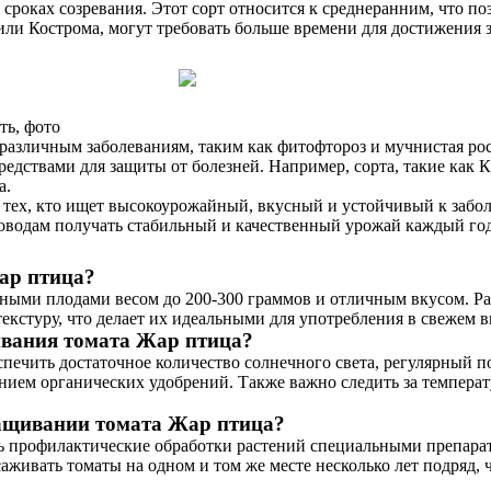
сроках созревания. Этот сорт относится к среднеранним, что по
а или Кострома, могут требовать больше времени для достижения
ть, фото
различным заболеваниям, таким как фитофтороз и мучнистая рос
редствами для защиты от болезней. Например, сорта, такие ка
а.
 тех, кто ищет высокоурожайный, вкусный и устойчивый к забол
доводам получать стабильный и качественный урожай каждый год
ар птица?
ными плодами весом до 200-300 граммов и отличным вкусом. Рас
екстуру, что делает их идеальными для употребления в свежем в
ивания томата Жар птица?
печить достаточное количество солнечного света, регулярный 
нием органических удобрений. Также важно следить за темпера
ращивании томата Жар птица?
ь профилактические обработки растений специальными препарата
аживать томаты на одном и том же месте несколько лет подряд, 