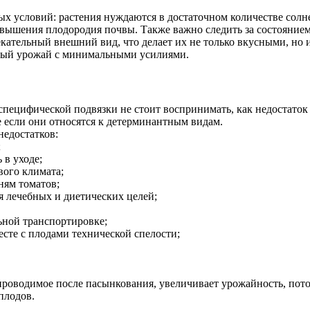
 условий: растения нуждаются в достаточном количестве солне
вышения плодородия почвы. Также важно следить за состоянием
тельный внешний вид, что делает их не только вкусными, но и 
нный урожай с минимальными усилиями.
специфической подвязки не стоит воспринимать, как недостаток
е если они относятся к детерминантным видам.
недостатков:
;
 в уходе;
вого климата;
ням томатов;
я лечебных и диетических целей;
ьной транспортировке;
есте с плодами технической спелости;
роводимое после пасынкования, увеличивает урожайность, потом
плодов.