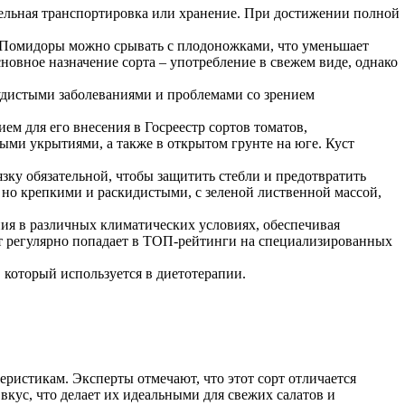
ительная транспортировка или хранение. При достижении полной
. Помидоры можно срывать с плодоножками, что уменьшает
новное назначение сорта – употребление в свежем виде, однако
удистыми заболеваниями и проблемами со зрением
м для его внесения в Госреестр сортов томатов,
ыми укрытиями, а также в открытом грунте на юге. Куст
у обязательной, чтобы защитить стебли и предотвратить
, но крепкими и раскидистыми, с зеленой лиственной массой,
ия в различных климатических условиях, обеспечивая
орт регулярно попадает в ТОП-рейтинги на специализированных
 который используется в диетотерапии.
ристикам. Эксперты отмечают, что этот сорт отличается
кус, что делает их идеальными для свежих салатов и