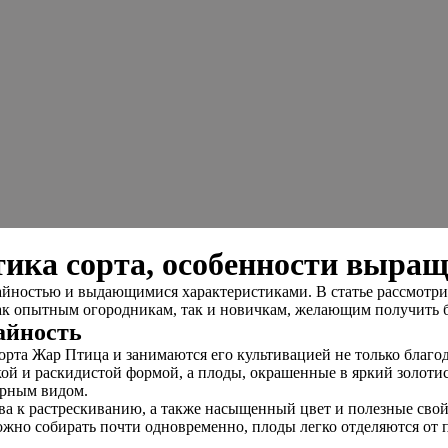
ика сорта, особенности выращ
йностью и выдающимися характеристиками. В статье рассмотри
как опытным огородникам, так и новичкам, желающим получить 
айность
орта Жар Птица и занимаются его культивацией не только благо
кой и раскидистой формой, а плоды, окрашенные в яркий золоти
арным видом.
ива к растрескиванию, а также насыщенный цвет и полезные сво
можно собирать почти одновременно, плоды легко отделяются от