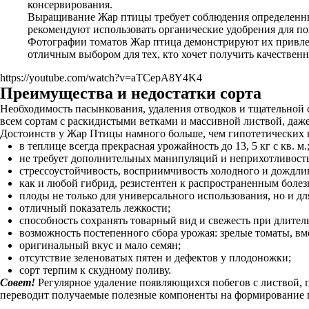
консервирования.
Выращивание Жар птицы требует соблюдения определенных
рекомендуют использовать органические удобрения для по
Фотографии томатов Жар птица демонстрируют их привлека
отличным выбором для тех, кто хочет получить качестве
https://youtube.com/watch?v=aTCepA8Y4K4
Преимущества и недостатки сорта
Необходимость пасынкования, удаления отводков и тщательной 
всем сортам с раскидистыми ветками и массивной листвой, даж
Достоинств у Жар Птицы намного больше, чем гипотетических 
в теплице всегда прекрасная урожайность до 13, 5 кг с кв. м.
не требует дополнительных манипуляций и неприхотливость
стрессоустойчивость, восприимчивость холодного и дождли
как и любой гибрид, резистентен к распространенным болез
плоды не только для универсального использования, но и дл
отличный показатель лежкости;
способность сохранять товарный вид и свежесть при длител
возможность постепенного сбора урожая: зрелые томаты, вм
оригинальный вкус и мало семян;
отсутствие зеленоватых пятен и дефектов у плодоножки;
сорт терпим к скудному поливу.
Совет!
Регулярное удаление появляющихся побегов с листвой, п
переводит получаемые полезные компоненты на формирование 