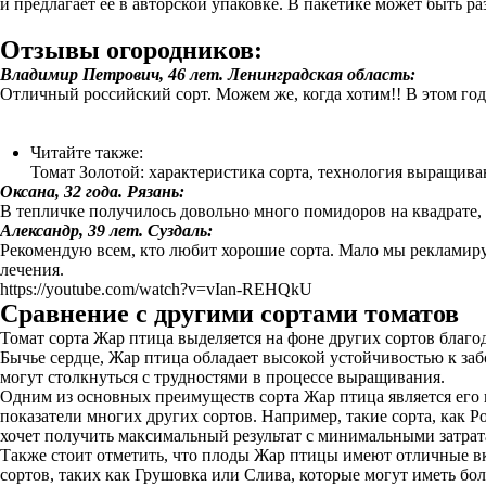
и предлагает ее в авторской упаковке. В пакетике может быть р
Отзывы огородников:
Владимир Петрович, 46 лет. Ленинградская область:
Отличный российский сорт. Можем же, когда хотим!! В этом год
Читайте также:
Томат Золотой: характеристика сорта, технология выращива
Оксана, 32 года. Рязань:
В тепличке получилось довольно много помидоров на квадрате, 
Александр, 39 лет. Суздаль:
Рекомендую всем, кто любит хорошие сорта. Мало мы рекламируе
лечения.
https://youtube.com/watch?v=vIan-REHQkU
Сравнение с другими сортами томатов
Томат сорта Жар птица выделяется на фоне других сортов благ
Бычье сердце, Жар птица обладает высокой устойчивостью к з
могут столкнуться с трудностями в процессе выращивания.
Одним из основных преимуществ сорта Жар птица является его в
показатели многих других сортов. Например, такие сорта, как 
хочет получить максимальный результат с минимальными затрат
Также стоит отметить, что плоды Жар птицы имеют отличные вку
сортов, таких как Грушовка или Слива, которые могут иметь б