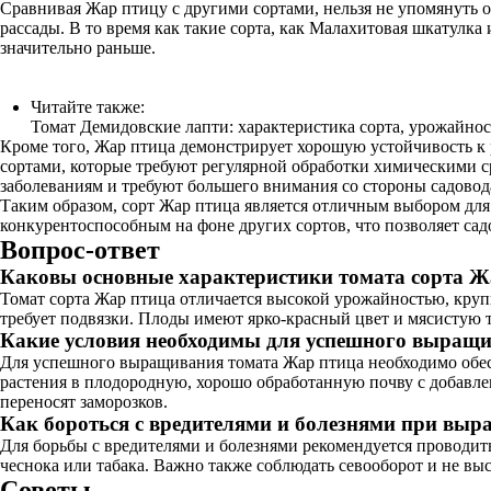
Сравнивая Жар птицу с другими сортами, нельзя не упомянуть о 
рассады. В то время как такие сорта, как Малахитовая шкатулк
значительно раньше.
Читайте также:
Томат Демидовские лапти: характеристика сорта, урожайнос
Кроме того, Жар птица демонстрирует хорошую устойчивость к 
сортами, которые требуют регулярной обработки химическими с
заболеваниям и требуют большего внимания со стороны садовод
Таким образом, сорт Жар птица является отличным выбором для
конкурентоспособным на фоне других сортов, что позволяет са
Вопрос-ответ
Каковы основные характеристики томата сорта Ж
Томат сорта Жар птица отличается высокой урожайностью, круп
требует подвязки. Плоды имеют ярко-красный цвет и мясистую т
Какие условия необходимы для успешного выращ
Для успешного выращивания томата Жар птица необходимо обес
растения в плодородную, хорошо обработанную почву с добавле
переносят заморозков.
Как бороться с вредителями и болезнями при вы
Для борьбы с вредителями и болезнями рекомендуется проводит
чеснока или табака. Важно также соблюдать севооборот и не выс
Советы