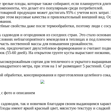
ее зрелые плоды, которые также собирают, если планируется дл
компоненты, что делает его популярным среди потребителей.
товарной продукции может достигать 95% с учетом всех затрат
 при этом вкусовые качества и привлекательный внешний вид. Ос
ования.
бные свойства даже после термообработки, поэтому люди с сос
адоводов и огородников из соседних стран. Это стало основание
ловиях неблагоприятного земледелия в теплицах и под пленочн
и часть лиственной массы для повышения урожайности.
, предпочитают двухстеблевое формирование и считают подвязк
срок (55-60 дней). На открытом грунте кусты вырастают низкими
высокоурожайным сортам для тепличного и укрытого выращиван
с квадратного метра, при этом на 1 м² размещают 5 растений. С
ой обработки, консервирования и приготовления целебного сока,
 с фото и описанием
садоводов, так и новичков благодаря своим выдающимся характе
лоды имеют яркий красный цвет, мясистую текстуру и сладкий в