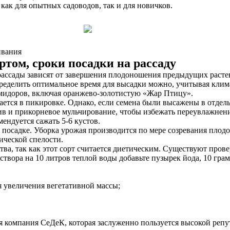
ак для опытных садоводов, так и для новичков.
ивания
ртом, сроки посадки на рассаду
рассады зависят от завершения плодоношения предыдущих растен
Определить оптимальное время для высадки можно, учитывая кли
омидоров, включая оранжево-золотистую «Жар Птицу».
ется в пикировке. Однако, если семена были высажены в отдель
в и прикорневое мульчирование, чтобы избежать переувлажнения
ендуется сажать 5-6 кустов.
посадке. Уборка урожая производится по мере созревания плодо
ической спелости.
ва, так как этот сорт считается диетическим. Существуют прове
створа на 10 литров теплой воды добавьте пузырек йода, 10 гра
я увеличения вегетативной массы;
 компания СеДеК, которая заслуженно пользуется высокой репу