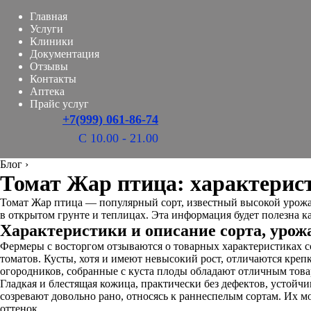
Главная
Услуги
Клиники
Документация
Отзывы
Контакты
Аптека
Прайс услуг
+7(999) 061-86-74
С 10.00 - 21.00
Блог
›
Томат Жар птица: характерист
Томат Жар птица — популярный сорт, известный высокой урожа
в открытом грунте и теплицах. Эта информация будет полезна 
Характеристики и описание сорта, урож
Фермеры с восторгом отзываются о товарных характеристиках с
томатов. Кусты, хотя и имеют невысокий рост, отличаются креп
огородников, собранные с куста плоды обладают отличным тов
Гладкая и блестящая кожица, практически без дефектов, устойч
созревают довольно рано, относясь к раннеспелым сортам. Их 
оттенок.