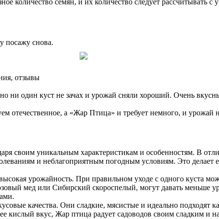
азное количество семян, и их количество следует рассчитывать с
у посажу снова.
ния, отзывы
но ни один куст не зачах и урожай сняли хороший. Очень вкусн
м отечественное, а «Жар Птица» и требует немного, и урожай н
одаря своим уникальным характеристикам и особенностям. В отл
аболеваниям и неблагоприятным погодным условиям. Это делает
ысокая урожайность. При правильном уходе с одного куста можн
Розовый мед или Сибирский скороспелый, могут давать меньше ур
ами.
совые качества. Они сладкие, мясистые и идеально подходят как
олее кислый вкус, Жар птица радует садоводов своим сладким и