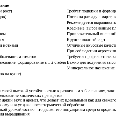
ание
 рост)
Требует подвязки и формир
дов)
Посев на рассаду в марте, 
Рекомендуется выращивать
Красивые, выровненные п
вом
Привлекательный внешний
амм
Крупноплодный сорт
и нотками
Отличные вкусовые качеств
При соблюдении агротехн
аболеваниям томатов
Требуется профилактическа
кование, формирование в 1-2 стебля
Важно для получения высо
Универсальное назначение
в на кусте)
–
н своей высокой устойчивостью к различным заболеваниям, таки
ользование химических препаратов.
 яркий вкус и аромат, что делает их идеальными как для свежего
орму и вкус даже после термической обработки.
окой урожайностью, что делает его популярным среди огородник
 для выращивания.