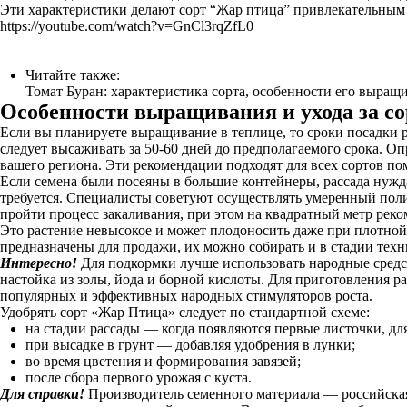
Эти характеристики делают сорт “Жар птица” привлекательным к
https://youtube.com/watch?v=GnCl3rqZfL0
Читайте также:
Томат Буран: характеристика сорта, особенности его выращ
Особенности выращивания и ухода за со
Если вы планируете выращивание в теплице, то сроки посадки 
следует высаживать за 50-60 дней до предполагаемого срока. 
вашего региона. Эти рекомендации подходят для всех сортов п
Если семена были посеяны в большие контейнеры, рассада нужда
требуется. Специалисты советуют осуществлять умеренный поли
пройти процесс закаливания, при этом на квадратный метр реком
Это растение невысокое и может плодоносить даже при плотной 
предназначены для продажи, их можно собирать и в стадии техн
Интересно!
Для подкормки лучше использовать народные средст
настойка из золы, йода и борной кислоты. Для приготовления ра
популярных и эффективных народных стимуляторов роста.
Удобрять сорт «Жар Птица» следует по стандартной схеме:
на стадии рассады — когда появляются первые листочки, дл
при высадке в грунт — добавляя удобрения в лунки;
во время цветения и формирования завязей;
после сбора первого урожая с куста.
Для справки!
Производитель семенного материала — российская