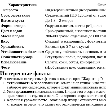
Характеристика
Опис
Тип роста
Индетерминантный (неограниченный
Срок созревания
Среднеспелый (110-120 дней от всхо
Высота куста
До 1,8 – 2 метров
Форма плодов
Округло-плоская, слегка ребристая
Цвет плодов
Ярко-оранжевый, с золотистым отли
Масса плодов
200-400 грамм, отдельные до 600 гр
Вкус
Сладкий, насыщенный, с фруктовым
Урожайность
Высокая (до 5-7 кг с куста)
Устойчивость к болезням
Средняя устойчивость к основным з
Особенности ухода
Регулярный полив, подкормки, пасын
Использование
Салаты, соки, соусы, консервация
Фото
(Изображение ярко-оранжевых томато
Интересные факты
Вот несколько интересных фактов о томате сорта “Жар птица”:
Устойчивость к заболеваниям
: Томат “Жар птица” известе
выбором для садоводов, которые хотят минимизировать исп
Универсальность использования
: Плоды этого сорта имеют
приготовления соусов и паст. Они хорошо сохраняют свою ф
Хорошая урожайность
: Томат “Жар птица” отличается выс
кг плодов за сезон, что делает его экономически выгодным