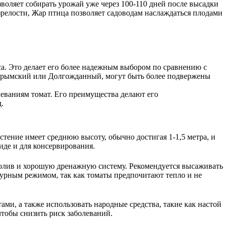
зволяет собирать урожай уже через 100-110 дней после высадки
 зрелости, Жар птица позволяет садоводам наслаждаться плодами
а. Это делает его более надежным выбором по сравнению с
к Крымский или Долгожданный, могут быть более подвержены
еваниям томат. Его преимущества делают его
.
тение имеет среднюю высоту, обычно достигая 1-1,5 метра, и
иде и для консервирования.
полив и хорошую дренажную систему. Рекомендуется высаживать
турным режимом, так как томаты предпочитают тепло и не
ми, а также использовать народные средства, такие как настой
чтобы снизить риск заболеваний.