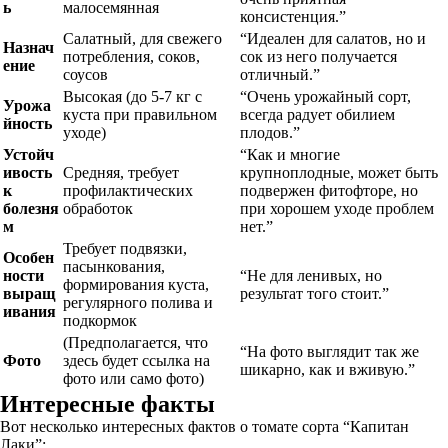
ь
малосемянная
консистенция.”
Салатный, для свежего
“Идеален для салатов, но и
Назнач
потребления, соков,
сок из него получается
ение
соусов
отличный.”
Высокая (до 5-7 кг с
“Очень урожайный сорт,
Урожа
куста при правильном
всегда радует обилием
йность
уходе)
плодов.”
Устойч
“Как и многие
ивость
Средняя, требует
крупноплодные, может быть
к
профилактических
подвержен фитофторе, но
болезня
обработок
при хорошем уходе проблем
м
нет.”
Требует подвязки,
Особен
пасынкования,
ности
“Не для ленивых, но
формирования куста,
выращ
результат того стоит.”
регулярного полива и
ивания
подкормок
(Предполагается, что
“На фото выглядит так же
Фото
здесь будет ссылка на
шикарно, как и вживую.”
фото или само фото)
Интересные факты
Вот несколько интересных фактов о томате сорта “Капитан
Лаки”: