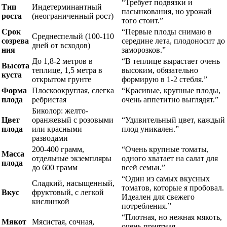
“Требует подвязки и
Тип
Индетерминантный
пасынкования, но урожай
роста
(неограниченный рост)
того стоит.”
Срок
“Первые плоды снимаю в
Среднеспелый (100-110
созрева
середине лета, плодоносит до
дней от всходов)
ния
заморозков.”
До 1,8-2 метров в
“В теплице вырастает очень
Высота
теплице, 1,5 метра в
высоким, обязательно
куста
открытом грунте
формирую в 1-2 стебля.”
Форма
Плоскоокруглая, слегка
“Красивые, крупные плоды,
плода
ребристая
очень аппетитно выглядят.”
Биколор: желто-
Цвет
оранжевый с розовыми
“Удивительный цвет, каждый
плода
или красными
плод уникален.”
разводами
200-400 грамм,
“Очень крупные томаты,
Масса
отдельные экземпляры
одного хватает на салат для
плода
до 600 грамм
всей семьи.”
“Один из самых вкусных
Сладкий, насыщенный,
томатов, которые я пробовал.
Вкус
фруктовый, с легкой
Идеален для свежего
кислинкой
потребления.”
“Плотная, но нежная мякоть,
Мякот
Мясистая, сочная,
очень приятная