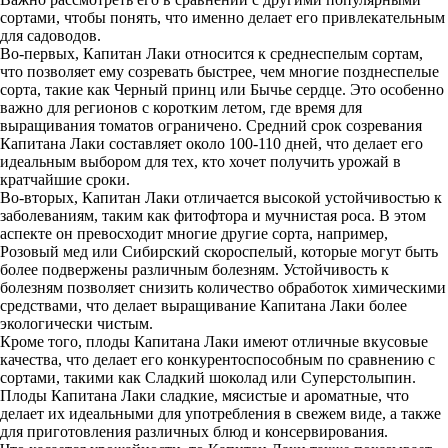
сортами, чтобы понять, что именно делает его привлекательным
для садоводов.
Во-первых, Капитан Лаки относится к среднеспелым сортам,
что позволяет ему созревать быстрее, чем многие позднеспелые
сорта, такие как Черный принц или Бычье сердце. Это особенно
важно для регионов с коротким летом, где время для
выращивания томатов ограничено. Средний срок созревания
Капитана Лаки составляет около 100-110 дней, что делает его
идеальным выбором для тех, кто хочет получить урожай в
кратчайшие сроки.
Во-вторых, Капитан Лаки отличается высокой устойчивостью к
заболеваниям, таким как фитофтора и мучнистая роса. В этом
аспекте он превосходит многие другие сорта, например,
Розовый мед или Сибирский скороспелый, которые могут быть
более подвержены различным болезням. Устойчивость к
болезням позволяет снизить количество обработок химическими
средствами, что делает выращивание Капитана Лаки более
экологически чистым.
Кроме того, плоды Капитана Лаки имеют отличные вкусовые
качества, что делает его конкурентоспособным по сравнению с
сортами, такими как Сладкий шоколад или Суперстолыпин.
Плоды Капитана Лаки сладкие, мясистые и ароматные, что
делает их идеальными для употребления в свежем виде, а также
для приготовления различных блюд и консервирования.