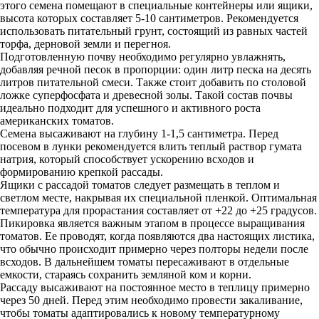
этого семена помещают в специальные контейнеры или ящики,
высота которых составляет 5-10 сантиметров. Рекомендуется
использовать питательный грунт, состоящий из равных частей
торфа, дерновой земли и перегноя.
Подготовленную почву необходимо регулярно увлажнять,
добавляя речной песок в пропорции: один литр песка на десять
литров питательной смеси. Также стоит добавить по столовой
ложке суперфосфата и древесной золы. Такой состав почвы
идеально подходит для успешного и активного роста
американских томатов.
Семена высаживают на глубину 1-1,5 сантиметра. Перед
посевом в лунки рекомендуется влить теплый раствор гумата
натрия, который способствует ускорению всходов и
формированию крепкой рассады.
Ящики с рассадой томатов следует размещать в теплом и
светлом месте, накрывая их специальной пленкой. Оптимальная
температура для прорастания составляет от +22 до +25 градусов.
Пикировка является важным этапом в процессе выращивания
томатов. Ее проводят, когда появляются два настоящих листика,
что обычно происходит примерно через полторы недели после
всходов. В дальнейшем томаты пересаживают в отдельные
емкости, стараясь сохранить земляной ком и корни.
Рассаду высаживают на постоянное место в теплицу примерно
через 50 дней. Перед этим необходимо провести закаливание,
чтобы томаты адаптировались к новому температурному