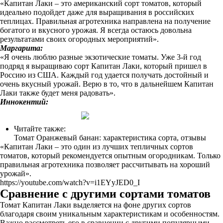
«Капитан Лаки – это американский сорт томатов, который
идеально подойдет даже для выращивания в российских
теплицах. Правильная агротехника направлена на получение
богатого и вкусного урожая. Я всегда остаюсь довольна
результатами своих огородных мероприятий».
Маргарита:
«Я очень люблю разные экзотические томаты. Уже 3-й год
подряд я выращиваю сорт Капитан Лаки, который пришел в
Россию из США. Каждый год удается получать достойный и
очень вкусный урожай. Верю в то, что в дальнейшем Капитан
Лаки также будет меня радовать».
Иннокентий:
Читайте также:
Томат Оранжевый банан: характеристика сорта, отзывы
«Капитан Лаки – это один из лучших тепличных сортов
томатов, который рекомендуется опытным огородникам. Только
правильная агротехника позволяет рассчитывать на хороший
урожай».
https://youtube.com/watch?v=i1EYyJED0_I
Сравнение с другими сортами томатов
Томат Капитан Лаки выделяется на фоне других сортов
благодаря своим уникальным характеристикам и особенностям.
Важно рассмотреть его в сравнении с другими популярными