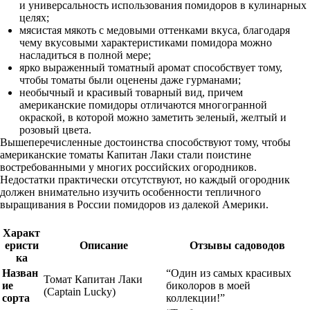
и универсальность использования помидоров в кулинарных
целях;
мясистая мякоть с медовыми оттенками вкуса, благодаря
чему вкусовыми характеристиками помидора можно
насладиться в полной мере;
ярко выраженный томатный аромат способствует тому,
чтобы томаты были оценены даже гурманами;
необычный и красивый товарный вид, причем
американские помидоры отличаются многогранной
окраской, в которой можно заметить зеленый, желтый и
розовый цвета.
Вышеперечисленные достоинства способствуют тому, чтобы
американские томаты Капитан Лаки стали поистине
востребованными у многих российских огородников.
Недостатки практически отсутствуют, но каждый огородник
должен внимательно изучить особенности тепличного
выращивания в России помидоров из далекой Америки.
Характ
еристи
Описание
Отзывы садоводов
ка
Назван
“Один из самых красивых
Томат Капитан Лаки
ие
биколоров в моей
(Captain Lucky)
сорта
коллекции!”