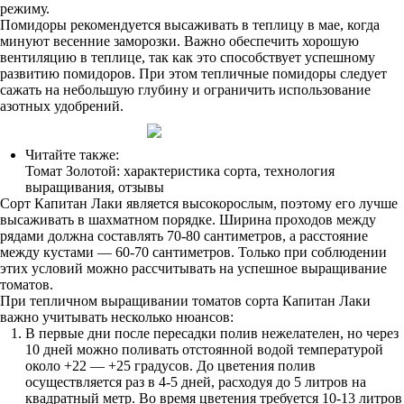
режиму.
Помидоры рекомендуется высаживать в теплицу в мае, когда
минуют весенние заморозки. Важно обеспечить хорошую
вентиляцию в теплице, так как это способствует успешному
развитию помидоров. При этом тепличные помидоры следует
сажать на небольшую глубину и ограничить использование
азотных удобрений.
Читайте также:
Томат Золотой: характеристика сорта, технология
выращивания, отзывы
Сорт Капитан Лаки является высокорослым, поэтому его лучше
высаживать в шахматном порядке. Ширина проходов между
рядами должна составлять 70-80 сантиметров, а расстояние
между кустами — 60-70 сантиметров. Только при соблюдении
этих условий можно рассчитывать на успешное выращивание
томатов.
При тепличном выращивании томатов сорта Капитан Лаки
важно учитывать несколько нюансов:
В первые дни после пересадки полив нежелателен, но через
10 дней можно поливать отстоянной водой температурой
около +22 — +25 градусов. До цветения полив
осуществляется раз в 4-5 дней, расходуя до 5 литров на
квадратный метр. Во время цветения требуется 10-13 литров