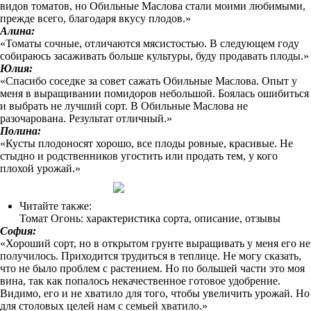
видов томатов, но Обильные Маслова стали моими любимыми,
прежде всего, благодаря вкусу плодов.»
Алина:
«Томаты сочные, отличаются мясистостью. В следующем году
собираюсь засаживать больше культуры, буду продавать плоды.»
Юлия:
«Спасибо соседке за совет сажать Обильные Маслова. Опыт у
меня в выращивании помидоров небольшой. Боялась ошибиться
и выбрать не лучший сорт. В Обильные Маслова не
разочарована. Результат отличный.»
Полина:
«Кусты плодоносят хорошо, все плоды ровные, красивые. Не
стыдно и родственников угостить или продать тем, у кого
плохой урожай.»
Читайте также:
Томат Огонь: характеристика сорта, описание, отзывы
София:
«Хороший сорт, но в открытом грунте выращивать у меня его не
получилось. Приходится трудиться в теплице. Не могу сказать,
что не было проблем с растением. Но по большей части это моя
вина, так как попалось некачественное готовое удобрение.
Видимо, его и не хватило для того, чтобы увеличить урожай. Но
для столовых целей нам с семьей хватило.»