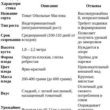
Характери
Описание
Отзывы
стика
Название
Высокоурожайны
Томат Обильные Маслова
сорта
й, неприхотливый
Индетерминантный
Требует подвязки
Тип роста
(неограниченный рост)
и формирования
Позволяет
Срок
Среднеранний (100-110 дней от
получить урожай
созревания
всходов)
до заморозков
Высота
Нуждается в
1,8 – 2,2 метра
куста
опоре
Форма
Округло-плоская, слегка
Удобны для
плода
ребристая
нарезки
Цвет
Привлекательный
Ярко-красный
плода
внешний вид
Масса
Крупные,
200-400 грамм (до 600 грамм)
плода
мясистые
Отличный для
Сладкий, с легкой кислинкой,
свежего
Вкус
насыщенный томатный
потребления и
соков
Оправдывает
Урожайнос
Высокая (до 10-12 кг с куста)
название