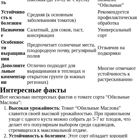
ть
“Обильные”
Устойчиво
Рекомендуется
Средняя (к основным
сть к
профилактическая
заболеваниям томатов)
болезням
обработка
Назначени
Салатный, для соков, паст,
Универсальный
е
консервации
сорт
Особеннос
Предпочитает солнечные места,
ти
Отзывчив на
плодородную почву, регулярный
выращива
подкормки
полив
ния
Дополните
Отлично подходит для
Многие отмечают
льные
выращивания в теплицах и
устойчивость к
комментар
открытом грунте (в южных
растрескиванию
ии
регионах)
Интересные факты
Вот несколько интересных фактов о томате сорта “Обильные
Маслова”:
Высокая урожайность
: Томат “Обильные Маслова”
славится своей высокой урожайностью. При правильном
уходе с одного куста можно собрать до 5-7 кг плодов, что
делает его популярным выбором среди садоводов,
стремящихся к максимальной отдаче.
Устойчивость к болезням
: Этот сорт обладает хорошей