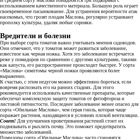
В среднем сорту Маслова понадобится три подкормки с
использованием качественного материала. Большую роль играет
своевременное пасынкование. Для устранения вероятности атак
насекомых, что грозят плодам Маслова, регулярно устраивают
прополку культуры, удаляя любые сорняки.
Вредители и болезни
При выборе сорта томатов важно учитывать мнения садоводов.
Они отмечают, что у томатов может развиться заболевание,
известное как черная ножка. Хотя это заболевание встречается
реже у помидоров по сравнению с другими культурами, такими
как капуста, его распространение происходит быстрее. У сорта
«Маслова» симптомы черной ножки проявляются более
выраженно.
К счастью, с этим недугом можно эффективно бороться, если
вовремя распознать его на ранних стадиях. Для этого
рекомендуется использовать качественные препараты, которые
обеспечат комплексную защиту томатов от фитофтороза и
листовой пятнистости. Последнее заболевание менее опасно для
сорта «Обильные Маслова», чем серая гниль, которая чаще
поражает растения, находящиеся в условиях плохой вентиляции.
Совет!
Для улучшения проветривания растений стоит их
подвязывать и рыхлить почву. Это поможет предотвратить
множество заболеваний.
Помидоры сорта «Обильные Маслова» часто становятся