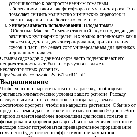
устойчивостью к распространенным томатным
заболеваниям, таким как фитофтороз и мучнистая роса. Это
позволяет снизить количество химических обработок и
сделать выращивание более экологичным.
Универсальность использования
: Плоды томата
“Обильные Маслова” имеют отличный вкус и подходят для
различных кулинарных целей. Их можно использовать как в
свежем виде, так и для консервирования, приготовления
соусов и паст. Это делает сорт универсальным для дачников
и домашних поваров.
Отзывы садоводов о данном сорте часто подчеркивают его
неприхотливость и стабильные результаты даже в
неблагоприятных условиях.
https://youtube.com/watch?v=67PstrRC_nE
Выращивание
Чтобы успешно вырастить томаты на рассаду, необходимо
учитывать климатические условия вашего региона. Рассаду
следует высаживать в грунт только тогда, когда земля
достаточно прогрета, чтобы не навредить растениям. Обычно от
предполагаемой даты высадки отчитывают около 60 дней. Этот
период является наиболее подходящим для посева томатов и
формирования здоровой рассады. Для повышения вероятности
всходов может потребоваться предварительное проращивание
семян, что будет особенно эффективно при комнатной