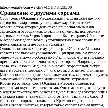
https://youtube.com/watch?v=hOHYYK5iBS0
Сравнение с другими сортами
Сорт томата Обильные Маслова выделяется на фоне других
сортов благодаря своим уникальным характеристикам и
особенностям, которые делают его привлекательным для
садоводов и огородников. В отличие от многих популярных
сортов, таких как Черный принц или Бычье сердце, Обильные
Маслова обладает высокой устойчивостью к заболеваниям и
неблагоприятным погодным условиям.
Одним из основных преимуществ сорта Обильные Маслова
является его высокая урожайность. При правильном уходе с
одного куста можно собрать до 5-7 кг плодов, что значительно
превышает показатели многих других сортов. Например, такие
сорта, как Розовый мед или Сибирский скороспелый, могут
давать урожай в пределах 3-4 кг с куста. Это делает Обильные
Маслова особенно привлекательным для тех, кто хочет получить
максимальный результат с минимальными затратами.
Кроме того, плоды сорта Обильные Маслова отличаются
отличными вкусовыми качествами. Они имеют сладкий вкус и
мясистую текстуру, что делает их идеальными для употребления
в свежем виде, а также для приготовления различных блюд. В
сравнении с сортами, такими как Кримсон сладкий или
Малахитовая шкатулка, которые также славятся своим вкусом,