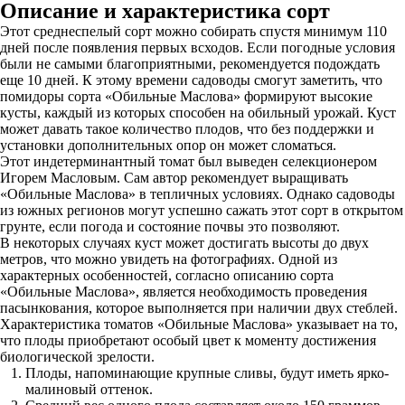
Описание и характеристика сорт
Этот среднеспелый сорт можно собирать спустя минимум 110
дней после появления первых всходов. Если погодные условия
были не самыми благоприятными, рекомендуется подождать
еще 10 дней. К этому времени садоводы смогут заметить, что
помидоры сорта «Обильные Маслова» формируют высокие
кусты, каждый из которых способен на обильный урожай. Куст
может давать такое количество плодов, что без поддержки и
установки дополнительных опор он может сломаться.
Этот индетерминантный томат был выведен селекционером
Игорем Масловым. Сам автор рекомендует выращивать
«Обильные Маслова» в тепличных условиях. Однако садоводы
из южных регионов могут успешно сажать этот сорт в открытом
грунте, если погода и состояние почвы это позволяют.
В некоторых случаях куст может достигать высоты до двух
метров, что можно увидеть на фотографиях. Одной из
характерных особенностей, согласно описанию сорта
«Обильные Маслова», является необходимость проведения
пасынкования, которое выполняется при наличии двух стеблей.
Характеристика томатов «Обильные Маслова» указывает на то,
что плоды приобретают особый цвет к моменту достижения
биологической зрелости.
Плоды, напоминающие крупные сливы, будут иметь ярко-
малиновый оттенок.