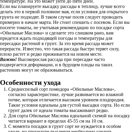
температуре. На это может уйти до пяти дней.
Если вы планируете высадку рассады в теплицу, лучше всего
делать это в первой половине мая, если условия для открытого
грунта не подходят. В таком случае посев следует проводить
примерно в начале марта. Не стоит спешить с посевом. Если вы
посеете томаты, не учитывая рекомендации по посадке сорта
«Обильные Маслова» и сделаете это слишком рано, вам
придется ждать подходящей погоды и температуры для
пересадки растений в грунт. За это время рассада может
перерасти. Известно, что такая рассада быстро теряет силу,
плохо растет и редко приживается на новом месте.
Важно!
Высокорослая рассада при пересадке часто
подвергается деформации, и в будущем плоды на таких
растениях могут не образовываться.
Особенности ухода
Среднеспелый сорт помидора «Обильные Маслова»,
согласно характеристике, лучше развивается во влажной
почве, которая отличается высоким уровнем плодородия.
Такие условия идеальны для густой высадки сорта. Но если
грунт далек от идеала томаты высаживают редко.
Для сорта Обильные Маслова идеальной схемой на посадку
читается вариант в пределах 45-55 см на 10 см.
С момента посадки в грунт сорт не нуждается в особом
уходе, но процедуре рыхления необходимо уделить