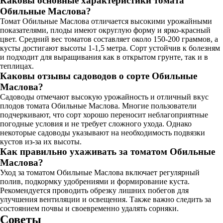
Каковы основные характеристики томата
Обильные Маслова?
Томат Обильные Маслова отличается высокими урожайными
показателями, плоды имеют округлую форму и ярко-красный
цвет. Средний вес томатов составляет около 150-200 граммов, а
кусты достигают высоты 1-1,5 метра. Сорт устойчив к болезням
и подходит для выращивания как в открытом грунте, так и в
теплицах.
Каковы отзывы садоводов о сорте Обильные
Маслова?
Садоводы отмечают высокую урожайность и отличный вкус
плодов томата Обильные Маслова. Многие пользователи
подчеркивают, что сорт хорошо переносит неблагоприятные
погодные условия и не требует сложного ухода. Однако
некоторые садоводы указывают на необходимость подвязки
кустов из-за их высоты.
Как правильно ухаживать за томатом Обильные
Маслова?
Уход за томатом Обильные Маслова включает регулярный
полив, подкормку удобрениями и формирование куста.
Рекомендуется проводить обрезку лишних побегов для
улучшения вентиляции и освещения. Также важно следить за
состоянием почвы и своевременно удалять сорняки.
Советы