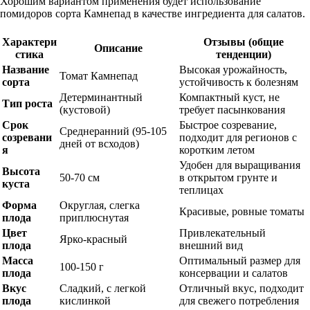
Хорошим вариантом применения будет использование
помидоров сорта Камнепад в качестве ингредиента для салатов.
Характери
Отзывы (общие
Описание
стика
тенденции)
Название
Высокая урожайность,
Томат Камнепад
сорта
устойчивость к болезням
Детерминантный
Компактный куст, не
Тип роста
(кустовой)
требует пасынкования
Срок
Быстрое созревание,
Среднеранний (95-105
созревани
подходит для регионов с
дней от всходов)
я
коротким летом
Удобен для выращивания
Высота
50-70 см
в открытом грунте и
куста
теплицах
Форма
Округлая, слегка
Красивые, ровные томаты
плода
приплюснутая
Цвет
Привлекательный
Ярко-красный
плода
внешний вид
Масса
Оптимальный размер для
100-150 г
плода
консервации и салатов
Вкус
Сладкий, с легкой
Отличный вкус, подходит
плода
кислинкой
для свежего потребления