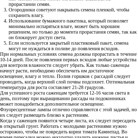
прорастании семян.
Огородники советуют накрывать семена пленкой, чтобы
сохранить влагу.
Использование бумажного пакетика, который позволяет
минимально испаряться влаге, может быть хорошим
решением, но только до момента прорастания семян, так как
он блокирует доступ света.
Если используется закрытый пластиковый пакет, семена
могут не нуждаться в поливе до появления всходов.
При нормальных условиях семена должны прорастать в течение
10-14 дней. После появления первых всходов любые устройства
для контроля влажности следует убрать. Как только саженцы
начнут расти, необходимо обеспечить им достаточное
освещение, влагу и тепло. Полив горшков с рассадой следует
проводить, когда верхний слой почвы подсохнет. Оптимальная
температура для роста составляет 21-28 градусов.
Для успешного роста саженцам требуется 12-16 часов света в
день, поэтому при выращивании рассады на подоконниках
может понадобиться дополнительное освещение.
Флуоресцентные лампы отлично справляются с этой задачей, но
их следует размещать близко к растениям.
Когда у саженцев появится четыре листа, их следует пересадить
в открытый грунт. Работать с молодыми растениями нужно
осторожно, чтобы не повредить корни томата Камнепад. Во
время пересадки можно аккуратно удалить нижние листья и