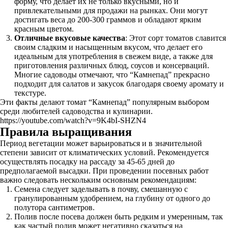
форму, что делает их не только вкусными, но и
привлекательными для продажи на рынках. Они могут
достигать веса до 200-300 граммов и обладают ярким
красным цветом.
Отличные вкусовые качества
: Этот сорт томатов славится
своим сладким и насыщенным вкусом, что делает его
идеальным для употребления в свежем виде, а также для
приготовления различных блюд, соусов и консерваций.
Многие садоводы отмечают, что “Камнепад” прекрасно
подходит для салатов и закусок благодаря своему аромату и
текстуре.
Эти факты делают томат “Камнепад” популярным выбором
среди любителей садоводства и кулинарии.
https://youtube.com/watch?v=9K4bI-SHZN4
Правила выращивания
Период вегетации может варьироваться и в значительной
степени зависит от климатических условий. Рекомендуется
осуществлять посадку на рассаду за 45-65 дней до
предполагаемой высадки. При проведении посевных работ
важно следовать нескольким основным рекомендациям:
Семена следует заделывать в почву, смешанную с
гранулированным удобрением, на глубину от одного до
полутора сантиметров.
Полив после посева должен быть редким и умеренным, так
как частый полив может негативно сказаться на