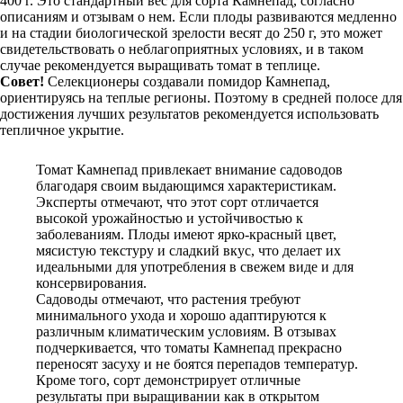
400 г. Это стандартный вес для сорта Камнепад, согласно
описаниям и отзывам о нем. Если плоды развиваются медленно
и на стадии биологической зрелости весят до 250 г, это может
свидетельствовать о неблагоприятных условиях, и в таком
случае рекомендуется выращивать томат в теплице.
Совет!
Селекционеры создавали помидор Камнепад,
ориентируясь на теплые регионы. Поэтому в средней полосе для
достижения лучших результатов рекомендуется использовать
тепличное укрытие.
Томат Камнепад привлекает внимание садоводов
благодаря своим выдающимся характеристикам.
Эксперты отмечают, что этот сорт отличается
высокой урожайностью и устойчивостью к
заболеваниям. Плоды имеют ярко-красный цвет,
мясистую текстуру и сладкий вкус, что делает их
идеальными для употребления в свежем виде и для
консервирования.
Садоводы отмечают, что растения требуют
минимального ухода и хорошо адаптируются к
различным климатическим условиям. В отзывах
подчеркивается, что томаты Камнепад прекрасно
переносят засуху и не боятся перепадов температур.
Кроме того, сорт демонстрирует отличные
результаты при выращивании как в открытом