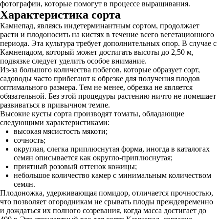
фотографии, которые помогут в процессе выращивания.
Характеристика сорта
Камнепад, являясь индетерминантным сортом, продолжает
расти и плодоносить на кистях в течение всего вегетационного
периода. Эта культура требует дополнительных опор. В случае с
Камнепадом, который может достигать высоты до 2,50 м,
подвязке следует уделить особое внимание.
Из-за большого количества побегов, которые образует сорт,
садоводы часто прибегают к обрезке для получения плодов
оптимального размера. Тем не менее, обрезка не является
обязательной. Без этой процедуры растению ничто не помешает
развиваться в привычном темпе.
Высокие кусты сорта производят томаты, обладающие
следующими характеристиками:
высокая мясистость мякоти;
сочность;
округлая, слегка приплюснутая форма, иногда в каталогах
семян описывается как округло-приплюснутая;
приятный розовый оттенок кожицы;
небольшое количество камер с минимальным количеством
семян.
Плодоножка, удерживающая помидор, отличается прочностью,
что позволяет огородникам не срывать плоды преждевременно
и дождаться их полного созревания, когда масса достигает до