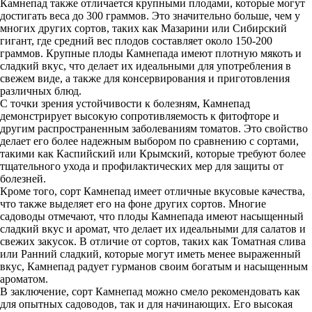
Камнепад также отличается крупными плодами, которые могут
достигать веса до 300 граммов. Это значительно больше, чем у
многих других сортов, таких как Мазарини или Сибирский
гигант, где средний вес плодов составляет около 150-200
граммов. Крупные плоды Камнепада имеют плотную мякоть и
сладкий вкус, что делает их идеальными для употребления в
свежем виде, а также для консервирования и приготовления
различных блюд.
С точки зрения устойчивости к болезням, Камнепад
демонстрирует высокую сопротивляемость к фитофторе и
другим распространенным заболеваниям томатов. Это свойство
делает его более надежным выбором по сравнению с сортами,
такими как Каспийский или Крымский, которые требуют более
тщательного ухода и профилактических мер для защиты от
болезней.
Кроме того, сорт Камнепад имеет отличные вкусовые качества,
что также выделяет его на фоне других сортов. Многие
садоводы отмечают, что плоды Камнепада имеют насыщенный
сладкий вкус и аромат, что делает их идеальными для салатов и
свежих закусок. В отличие от сортов, таких как Томатная слива
или Ранний сладкий, которые могут иметь менее выраженный
вкус, Камнепад радует гурманов своим богатым и насыщенным
ароматом.
В заключение, сорт Камнепад можно смело рекомендовать как
для опытных садоводов, так и для начинающих. Его высокая