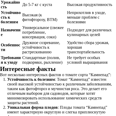
Урожайно
До 5-7 кг с куста
Высокая продуктивность
сть
Устойчиво
Неприхотлив в уходе,
Высокая (к
сть к
меньше проблем с
фитофторозу, ВТМ)
болезням
болезнями
Универсальное (свежее
Назначени
Подходит для различных
потребление,
е
кулинарных целей
консервация, соки)
Дружное созревание,
Удобство сбора урожая,
Особеннос
устойчивость к
хорошая
ти
растрескиванию
транспортабельность
Требовани
Стандартные (полив,
Не требует особых
я к уходу
подкормки, рыхление)
условий выращивания
Интересные факты
Вот несколько интересных фактов о томате сорта “Камнепад”:
Устойчивость к болезням
: Томат “Камнепад” известен
своей высокой устойчивостью к различным заболеваниям,
таким как фитофтороз и мучнистая роса. Это делает его
отличным выбором для садоводов, которые хотят
минимизировать использование химических средств
защиты растений.
Уникальная форма плодов
: Плоды томата “Камнепад”
имеют характерную округлую и слегка приплюснутую