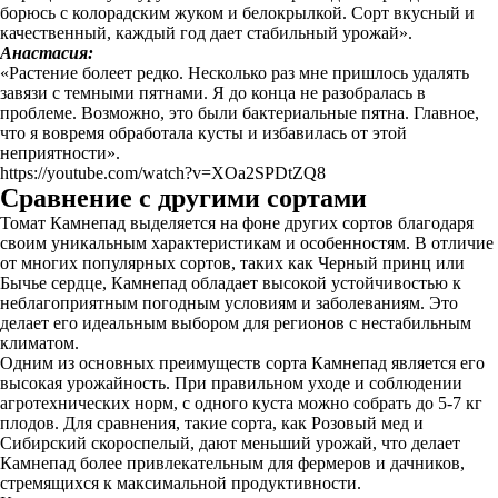
борюсь с колорадским жуком и белокрылкой. Сорт вкусный и
качественный, каждый год дает стабильный урожай».
Анастасия:
«Растение болеет редко. Несколько раз мне пришлось удалять
завязи с темными пятнами. Я до конца не разобралась в
проблеме. Возможно, это были бактериальные пятна. Главное,
что я вовремя обработала кусты и избавилась от этой
неприятности».
https://youtube.com/watch?v=XOa2SPDtZQ8
Сравнение с другими сортами
Томат Камнепад выделяется на фоне других сортов благодаря
своим уникальным характеристикам и особенностям. В отличие
от многих популярных сортов, таких как Черный принц или
Бычье сердце, Камнепад обладает высокой устойчивостью к
неблагоприятным погодным условиям и заболеваниям. Это
делает его идеальным выбором для регионов с нестабильным
климатом.
Одним из основных преимуществ сорта Камнепад является его
высокая урожайность. При правильном уходе и соблюдении
агротехнических норм, с одного куста можно собрать до 5-7 кг
плодов. Для сравнения, такие сорта, как Розовый мед и
Сибирский скороспелый, дают меньший урожай, что делает
Камнепад более привлекательным для фермеров и дачников,
стремящихся к максимальной продуктивности.