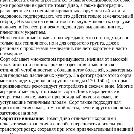
уже пробовали вырастить томат Диво, а также фотографии,
размещенные на специализированных форумах и сайтах для
садоводов, подтверждают, что это действительно замечательный
гибрид. Несмотря на свою относительную молодость, сорт уже
включен в Госреестр и рекомендован для выращивания под
пленочным укрытием.
Многочисленные отзывы подтверждают, что сорт подходит не
только для тепличного, но и для открытого грунта, даже в
регионах с проблемами земледелия, где лето короткое и часто
пасмурное.
Сорт обладает множеством преимуществ, начиная от высокой
урожайности и ранних сроков созревания и заканчивая
отличной устойчивостью к большинству болезней, характерных
для плодовых пасленовых культур. На фотографиях этого сорта
можно увидеть довольно крупные плоды (120–150 г), которые
производитель рекомендует употреблять в свежем виде. Многие
аграрии отмечают, что томаты сорта Диво, выращенные в
открытом грунте, имеют превосходный вкус и аромат, не
уступающие тепличным плодам. Сорт также подходит для
приготовления соков, томатной пасты, лечо и других овощных
заготовок на зиму.
Обратите внимание!
Томат Диво отличается хорошими
показателями хранения и способен переносить длительную
транспортировку, сохраняя при этом привлекательный внешний