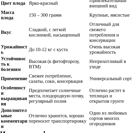
Привлекательный
Цвет плода
Ярко-красный
внешний вид
Масса
150 – 300 грамм
Крупные, мясистые
плода
Отличный для
Сладкий, с легкой
свежего
Вкус
кислинкой, насыщенный
потребления и
консервации
Урожайност
Очень высокая
До 10-12 кг с куста
ь
урожайность
Устойчивос
Высокая (к фитофторозу,
Неприхотливый в
ть к
ВТМ)
уходе
болезням
Свежее потребление,
Применение
Универсальный сорт
салаты, соки, консервация
Особенност
Предпочитает солнечные
Отлично растет в
и
места, плодородную почву,
теплицах и
выращиван
регулярный полив
открытом грунте
ия
Дополнител
Один из любимых
ьные
Отлично хранится, хорошо
сортов многих
комментари
переносит транспортировку
огородников
и