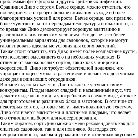
проблемами фитофтороза и других грибковых инфекций.
Сравнивая Диво с сортом Бычье сердце, можно отметить, что
последний часто требует больше внимания в уходе и более
благоприятных условий для роста. Бычье сердце, как правило,
более чувствительно к перепадам температуры и влажности, в
то время как Диво демонстрирует хорошую адаптацию к
различным климатическим условиям. Это делает его более
универсальным вариантом для садоводов, которые не могут
гарантировать идеальные условия для своих растений.
Также стоит отметить, что Диво имеет более компактные кусты,
что позволяет высаживать его на небольших участках. В
отличие от высокорослых сортов, таких как Сибирский
скороспелый, Диво не требует обязательной подвязки, что
упрощает процесс ухода за растениями и делает его доступным
даже для начинающих огородников.
В плане вкусовых качеств, Диво также не уступает своим
конкурентам. Плоды имеют сладкий и насыщенный вкус, что
делает их идеальными для употребления в свежем виде, а также
для приготовления различных блюд и заготовок. В отличие от
некоторых сортов, которые могут иметь водянистую текстуру,
Диво отличается мясистыми и плотными плодами, что делает
его отличным выбором для консервирования.
Таким образом, сорт Диво можно смело рекомендовать как для
опытных садоводов, так и для новичков, благодаря его
неприхотливости, высокой урожайности и отличным вкусовым