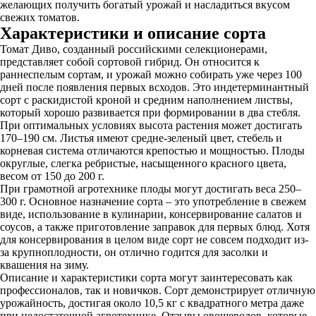
желающих получить богатый урожай и насладиться вкусом
свежих томатов.
Характеристики и описание сорта
Томат Диво, созданный российскими селекционерами,
представляет собой сортовой гибрид. Он относится к
раннеспелым сортам, и урожай можно собирать уже через 100
дней после появления первых всходов. Это индетерминантный
сорт с раскидистой кроной и средним наполнением листвы,
который хорошо развивается при формировании в два стебля.
При оптимальных условиях высота растения может достигать
170–190 см. Листья имеют средне-зеленый цвет, стебель и
корневая система отличаются крепостью и мощностью. Плоды
округлые, слегка ребристые, насыщенного красного цвета,
весом от 150 до 200 г.
При грамотной агротехнике плоды могут достигать веса 250–
300 г. Основное назначение сорта – это употребление в свежем
виде, использование в кулинарии, консервирование салатов и
соусов, а также приготовление заправок для первых блюд. Хотя
для консервирования в целом виде сорт не совсем подходит из-
за крупноплодности, он отлично годится для засолки и
квашения на зиму.
Описание и характеристики сорта могут заинтересовать как
профессионалов, так и новичков. Сорт демонстрирует отличную
урожайность, достигая около 10,5 кг с квадратного метра даже
при недостаточной агротехнике. Отзывы овощеводов, которые