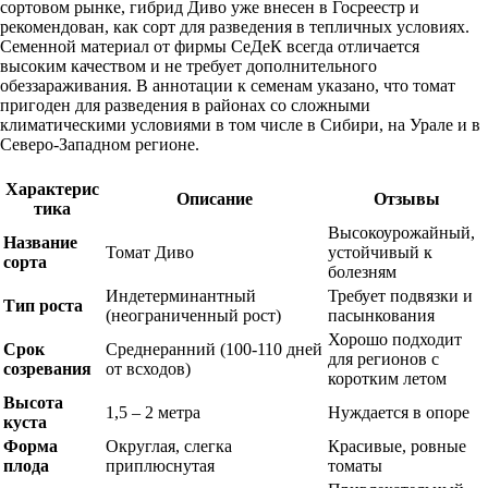
сортовом рынке, гибрид Диво уже внесен в Госреестр и
рекомендован, как сорт для разведения в тепличных условиях.
Семенной материал от фирмы СеДеК всегда отличается
высоким качеством и не требует дополнительного
обеззараживания. В аннотации к семенам указано, что томат
пригоден для разведения в районах со сложными
климатическими условиями в том числе в Сибири, на Урале и в
Северо-Западном регионе.
Характерис
Описание
Отзывы
тика
Высокоурожайный,
Название
Томат Диво
устойчивый к
сорта
болезням
Индетерминантный
Требует подвязки и
Тип роста
(неограниченный рост)
пасынкования
Хорошо подходит
Срок
Среднеранний (100-110 дней
для регионов с
созревания
от всходов)
коротким летом
Высота
1,5 – 2 метра
Нуждается в опоре
куста
Форма
Округлая, слегка
Красивые, ровные
плода
приплюснутая
томаты