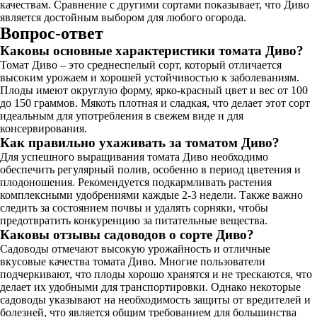
качествам. Сравнение с другими сортами показывает, что Диво
является достойным выбором для любого огорода.
Вопрос-ответ
Каковы основные характеристики томата Диво?
Томат Диво – это среднеспелый сорт, который отличается
высоким урожаем и хорошей устойчивостью к заболеваниям.
Плоды имеют округлую форму, ярко-красный цвет и вес от 100
до 150 граммов. Мякоть плотная и сладкая, что делает этот сорт
идеальным для употребления в свежем виде и для
консервирования.
Как правильно ухаживать за томатом Диво?
Для успешного выращивания томата Диво необходимо
обеспечить регулярный полив, особенно в период цветения и
плодоношения. Рекомендуется подкармливать растения
комплексными удобрениями каждые 2-3 недели. Также важно
следить за состоянием почвы и удалять сорняки, чтобы
предотвратить конкуренцию за питательные вещества.
Каковы отзывы садоводов о сорте Диво?
Садоводы отмечают высокую урожайность и отличные
вкусовые качества томата Диво. Многие пользователи
подчеркивают, что плоды хорошо хранятся и не трескаются, что
делает их удобными для транспортировки. Однако некоторые
садоводы указывают на необходимость защиты от вредителей и
болезней, что является общим требованием для большинства