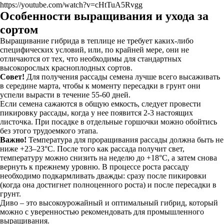
https://youtube.com/watch?v=cHtTuA5Rvgg
Особенности выращивания и ухода за
сортом
Выращивание гибрида в теплице не требует каких-либо
специфических условий, или, по крайней мере, они не
отличаются от тех, что необходимы для стандартных
высокорослых красноплодных сортов.
Совет!
Для получения рассады семена лучше всего высаживать
в середине марта, чтобы к моменту пересадки в грунт они
успели вырасти в течение 55-60 дней.
Если семена сажаются в общую емкость, следует провести
пикировку рассады, когда у нее появится 2-3 настоящих
листочка. При посадке в отдельные горшочки можно обойтись
без этого трудоемкого этапа.
Важно!
Температура для проращивания рассады должна быть не
ниже +23–23°C. После того как рассада получит свет,
температуру можно снизить на неделю до +18°C, а затем снова
вернуть к прежнему уровню. В процессе роста рассаду
необходимо подкармливать дважды: сразу после пикировки
(когда она достигнет полноценного роста) и после пересадки в
грунт.
Диво – это высокоурожайный и оптимальный гибрид, который
можно с уверенностью рекомендовать для промышленного
выращивания.