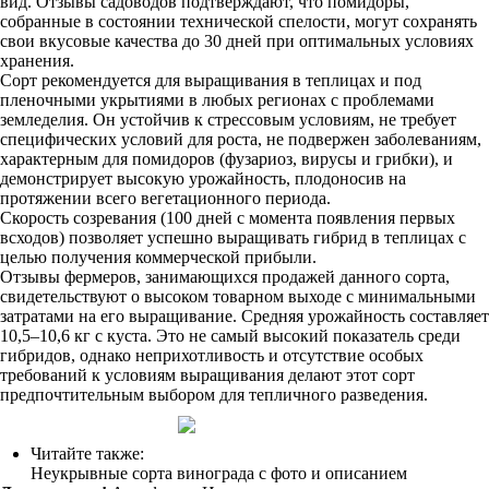
вид. Отзывы садоводов подтверждают, что помидоры,
собранные в состоянии технической спелости, могут сохранять
свои вкусовые качества до 30 дней при оптимальных условиях
хранения.
Сорт рекомендуется для выращивания в теплицах и под
пленочными укрытиями в любых регионах с проблемами
земледелия. Он устойчив к стрессовым условиям, не требует
специфических условий для роста, не подвержен заболеваниям,
характерным для помидоров (фузариоз, вирусы и грибки), и
демонстрирует высокую урожайность, плодоносив на
протяжении всего вегетационного периода.
Скорость созревания (100 дней с момента появления первых
всходов) позволяет успешно выращивать гибрид в теплицах с
целью получения коммерческой прибыли.
Отзывы фермеров, занимающихся продажей данного сорта,
свидетельствуют о высоком товарном выходе с минимальными
затратами на его выращивание. Средняя урожайность составляет
10,5–10,6 кг с куста. Это не самый высокий показатель среди
гибридов, однако неприхотливость и отсутствие особых
требований к условиям выращивания делают этот сорт
предпочтительным выбором для тепличного разведения.
Читайте также:
Неукрывные сорта винограда с фото и описанием