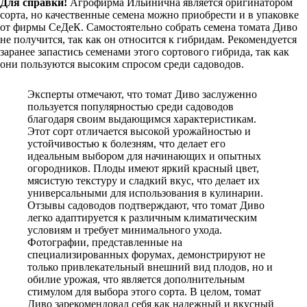
Для справки!
Агрофирма Ильинична является оригинатором
сорта, но качественные семена можно приобрести и в упаковке
от фирмы СеДеК. Самостоятельно собрать семена томата Диво
не получится, так как он относится к гибридам. Рекомендуется
заранее запастись семенами этого сортового гибрида, так как
они пользуются высоким спросом среди садоводов.
Эксперты отмечают, что томат Диво заслуженно
пользуется популярностью среди садоводов
благодаря своим выдающимся характеристикам.
Этот сорт отличается высокой урожайностью и
устойчивостью к болезням, что делает его
идеальным выбором для начинающих и опытных
огородников. Плоды имеют яркий красный цвет,
мясистую текстуру и сладкий вкус, что делает их
универсальными для использования в кулинарии.
Отзывы садоводов подтверждают, что томат Диво
легко адаптируется к различным климатическим
условиям и требует минимального ухода.
Фотографии, представленные на
специализированных форумах, демонстрируют не
только привлекательный внешний вид плодов, но и
обилие урожая, что является дополнительным
стимулом для выбора этого сорта. В целом, томат
Диво зарекомендовал себя как надежный и вкусный