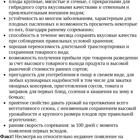
плоды крупные, мясистые и сочные, с прекрасными для
гибридного сорта вкусовыми качествами и отменным и
привлекательным внешним видом;
устойчивость ко многим заболеваниям, характерным для
плодных пасленовых и возможность проскочить некоторые
из них, благодаря раннему созреванию;
способность в течение месяца сохранять вкусовые качества
при соблюдении правильных условий хранения;
хорошая переносимость длительной транспортировки и
сохранения товарного вида;
возможность получения прибыли при товарном разведении
за счет высокого товарного выхода продукта и высокой
рыночной стоимости ранних сортов;
пригодность для употребления в пищу в свежем виде, для
любых кулинарных надобностей в том числе для закатки
овощных консервов, приготовления соусов, томата и
заправок для первых блюд, соления и квашения на зиму в
бочках;
приятное свойство давать урожай на протяжении всего
вегетативного сезона, с неизменным сохранением высокой
урожайности и крупного размера плодов при правильной
агротехнике;
ранняя скорость созревания: за 100 дней с момента
появления первых всходов.
Факт!
Несмотря на относительно недавнее появление на