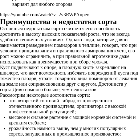
вариант для любого огорода.
https://youtube.com/watch?v=2v3RWPAupeo
Преимущества и недостатки сорта
Основным недостатком сорта считается его способность
достигать в высоту высоких показателей роста, что не всегда
удобно в тепличных условиях. Однако люди, которые давно
занимаются разведением помидоров в теплице, говорят, что при
условии прищипывания и правильного армирования куста, его
рост можно ограничить, а при правильной агротехнике даже
использовать как преимущество при сборе урожая.
Куст подвязывают к опоре, а плодную кисть закрепляют на
шпалере, что дает возможность избежать повреждений куста под
тяжестью плодов, утраты товарного вида помидоров от лежания
на земле или соприкосновения друг с другом. Достоинств у
сорта Диво намного больше, чем недостатков.
Рассмотрим некоторые достоинства сорта:
это авторский сортовой гибрид от проверенного
отечественного производителя, оригинатора с высокой
профессиональной репутацией;
высокое и сильное растение с мощной корневой системой и
крепким стеблем;
урожайность намного выше, чем у многих популярных
сортов, запущенных в промышленное производство;