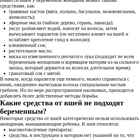
Вывести вшей у беременной женщины можно такими
средствами, как:
травяные настои (мята, полынь, багульник, можжевельник,
жимолость);
эфирные масла (чайное дерево, герань, лаванда);
уксус разбавляют водой, наносят на волосы, затем
вычесывают паразитов (он негативно влияет на вшей и
ослабляет крепление гнид к волосам);
клюквенный сок;
растительное масло;
маска из измельченного репчатого лука (подходит не всем
беременным женщинам и кормящим матерям из-за сильного
запаха, который держится на волосах длительное время);
гранатовый сок с мятой.
В начале, когда паразитов еще немного, можно справиться с
ними, ежедневно вычесывая волосы специальным частым
гребнем. Но по мере распространения насекомых, приходится
добавлять более действенные методы борьбы.
Какие средства от вшей не подходят
беременным?
Некоторые средства от вшей категорически нельзя использовать
женщинам, вынашивающим ребенка. К ним относятся:
высокотоксичные препараты;
средства, в инструкции к которым нет указаний на то, что