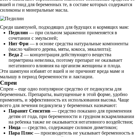
вшей и гнид для беременных те, в составе которых содержатся
силиконы и минеральные масла.
Среди шампуней, подходящих для будущих и кормящих мам:
Педилин
— при сильном заражении применяется в
сочетании с эмульсией;
Нит Фри
— в основе средства натуральные компоненты
(масло чайного дерева, мяты, кокоса, эвкалипта);
Веда 2
— концентрация действующего вещества
перметрина невелика, поэтому препарат не оказывает
негативного влияния на организм женщины и плода.
Эти шампуни избавят от вшей и не причинят вреда маме и
малышу в период беременности и лактации.
Спреи
Спреи – еще одно популярное средство от педикулеза для
беременных. Препараты, выпущенные в этой форме, удобно
применять, и эффективность их использования высока. Чаще
всего для лечения педикулеза у беременных назначают:
Паранит Сенситив
— средство показано для применения
детям от года, при беременности и грудном вскармливании
на ребенка также не оказывается негативного воздействия;
Нюда
— средство, содержащее силикон диметикон;
Пара Плюс
— производитель не указывает беременность в