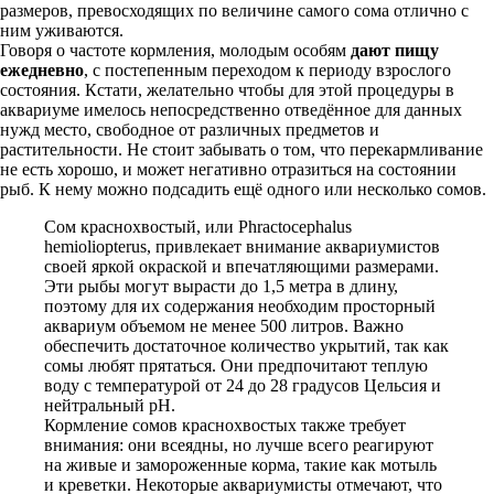
размеров, превосходящих по величине самого сома отлично с
ним уживаются.
Говоря о частоте кормления, молодым особям
дают пищу
ежедневно
, с постепенным переходом к периоду взрослого
состояния. Кстати, желательно чтобы для этой процедуры в
аквариуме имелось непосредственно отведённое для данных
нужд место, свободное от различных предметов и
растительности. Не стоит забывать о том, что перекармливание
не есть хорошо, и может негативно отразиться на состоянии
рыб. К нему можно подсадить ещё одного или несколько сомов.
Сом краснохвостый, или Phractocephalus
hemioliopterus, привлекает внимание аквариумистов
своей яркой окраской и впечатляющими размерами.
Эти рыбы могут вырасти до 1,5 метра в длину,
поэтому для их содержания необходим просторный
аквариум объемом не менее 500 литров. Важно
обеспечить достаточное количество укрытий, так как
сомы любят прятаться. Они предпочитают теплую
воду с температурой от 24 до 28 градусов Цельсия и
нейтральный pH.
Кормление сомов краснохвостых также требует
внимания: они всеядны, но лучше всего реагируют
на живые и замороженные корма, такие как мотыль
и креветки. Некоторые аквариумисты отмечают, что