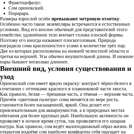
Фрактоцефалус.
Сом оринокский.
Пирарара.
Размеры взрослой особи
превышают метровую отметку
.
Особенно часто такие экземпляры встречаются в естественных
условиях. Вид его вполне обычный для представителей этого
семейства: удлинённое тело венчает голова плоской формы.
Поэтому его иногда называют плоскоголовым. Природа
наградила сома краснохвостого усами в количестве трёх пар.
Две из которых расположены на нижней челюстной области и
третья на верхней. Усы обычно внушительной длины. И нижние
пары бывают несколько длиннее.
Внешний вид, условия существования и
уход
Оринокский сом имеет яркую окраску: контраст чёрно-белого в
сочетании с оттенками красного в плавниковой части хвоста.
Как правило, белая — брюшная часть, а тёмная — верхняя часть.
Причём «цветовая палитра» сома меняется по мере роста,
становится более насыщенной, яркой. Она делает его
привлекательным для аквариумистов, а в природных местах
обитания для более крупных рыб. Наибольшую активность он
проявляет в ночное время суток, так проявляется его хищная
натура. Как правило, сом ведёт малоподвижный образ жизни. В
открытом водоёме сом наиболее комфортно себя ощущает на