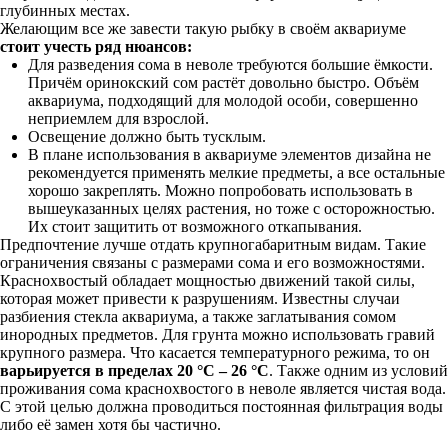
глубинных местах.
Желающим все же завести такую рыбку в своём аквариуме
стоит учесть ряд нюансов:
Для разведения сома в неволе требуются большие ёмкости.
Причём оринокский сом растёт довольно быстро. Объём
аквариума, подходящий для молодой особи, совершенно
неприемлем для взрослой.
Освещение должно быть тусклым.
В плане использования в аквариуме элементов дизайна не
рекомендуется применять мелкие предметы, а все остальные
хорошо закреплять. Можно попробовать использовать в
вышеуказанных целях растения, но тоже с осторожностью.
Их стоит защитить от возможного откапывания.
Предпочтение лучше отдать крупногабаритным видам. Такие
ограничения связаны с размерами сома и его возможностями.
Краснохвостый обладает мощностью движений такой силы,
которая может привести к разрушениям. Известны случаи
разбиения стекла аквариума, а также заглатывания сомом
инородных предметов. Для грунта можно использовать гравий
крупного размера. Что касается температурного режима, то он
варьируется в пределах 20 °C – 26 °C
. Также одним из условий
проживания сома краснохвостого в неволе является чистая вода.
С этой целью должна проводиться постоянная фильтрация воды
либо её замен хотя бы частично.