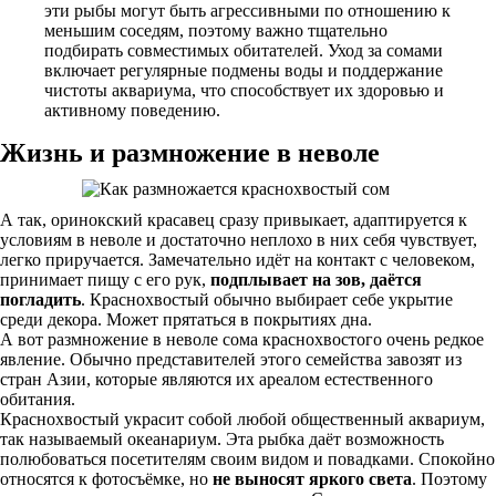
эти рыбы могут быть агрессивными по отношению к
меньшим соседям, поэтому важно тщательно
подбирать совместимых обитателей. Уход за сомами
включает регулярные подмены воды и поддержание
чистоты аквариума, что способствует их здоровью и
активному поведению.
Жизнь и размножение в неволе
А так, оринокский красавец сразу привыкает, адаптируется к
условиям в неволе и достаточно неплохо в них себя чувствует,
легко приручается. Замечательно идёт на контакт с человеком,
принимает пищу с его рук,
подплывает на зов, даётся
погладить
. Краснохвостый обычно выбирает себе укрытие
среди декора. Может прятаться в покрытиях дна.
А вот размножение в неволе сома краснохвостого очень редкое
явление. Обычно представителей этого семейства завозят из
стран Азии, которые являются их ареалом естественного
обитания.
Краснохвостый украсит собой любой общественный аквариум,
так называемый океанариум. Эта рыбка даёт возможность
полюбоваться посетителям своим видом и повадками. Спокойно
относятся к фотосъёмке, но
не выносят яркого света
. Поэтому