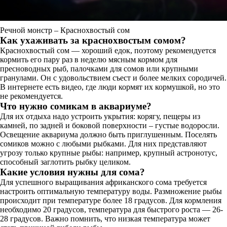
Речной монстр – Краснохвостый сом
Как ухаживать за краснохвостым сомом?
Краснохвостый сом — хороший едок, поэтому рекомендуется
кормить его пару раз в неделю мясным кормом для
пресноводных рыб, палочками для сомов или крупными
гранулами. Он с удовольствием съест и более мелких сородичей.
В интернете есть видео, где люди кормят их кормушкой, но это
не рекомендуется.
Что нужно сомикам в аквариуме?
Для их отдыха надо устроить укрытия: корягу, пещеры из
камней, по задней и боковой поверхности – густые водоросли.
Освещение аквариума должно быть приглушенным. Поселять
сомиков можно с любыми рыбками. Для них представляют
угрозу только крупные рыбы: например, крупный астронотус,
способный заглотить рыбку целиком.
Какие условия нужны для сома?
Для успешного выращивания африканского сома требуется
настроить оптимальную температуру воды. Размножение рыбы
происходит при температуре более 18 градусов. Для кормления
необходимо 20 градусов, температура для быстрого роста — 26-
28 градусов. Важно помнить, что низкая температура может