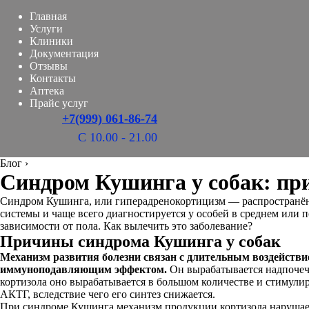
Главная
Услуги
Клиники
Документация
Отзывы
Контакты
Аптека
Прайс услуг
+7(999) 061-86-74
С 10.00 - 21.00
Блог
›
Синдром Кушинга у собак: пр
Синдром Кушинга, или гиперадренокортицизм — распространённо
системы и чаще всего диагностируется у особей в среднем или 
зависимости от пола. Как вылечить это заболевание?
Причины синдрома Кушинга у собак
Механизм развития болезни связан с длительным воздейств
иммуноподавляющим эффектом.
Он вырабатывается надпочеч
кортизола оно вырабатывается в большом количестве и стимули
АКТГ, вследствие чего его синтез снижается.
При синдроме Кушинга механизм продукции кортизола нарушается