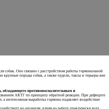
ля собак. Оно связано с расстройством работы гормональной
и крупные породы собак, а также пудели, таксы и терьеры вне
на, обладающего противовоспалительным и
названием АКТГ по принципу обратной реакции. При дефиците
л, а интенсивная выработка гормона подавляет воздействие
действует на организм, влияя на работу практически всех