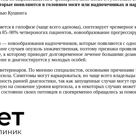
торые появляются в головном мозге или надпочечниках и н
яется в гипофизе (чаще всего аденома), синтезирует чрезмерное
я 85–90% четвероногих пациентов, новообразование прогрессиру
 — новообразования надпочечников, которые появляются с одно
ине случаев опухоль злокачественная, поэтому признаки проявл
, к которому приводит долговременное лечение большими доза
ние и диагностируется у молодых особей.
 ветеринаров. По мнению специалистов, основными причинами 
изола. Симптомы могут варьироваться, но чаще всего владельц
ность ранней диагностики, так как запущенные случаи могут п
ю на снижение уровня кортизола, а в некоторых случаях может 
 состоянии своих питомцев и своевременно обращались за помо