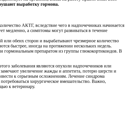
арушают выработку гормона.
 количество АКТГ, вследствие чего в надпочечниках начинается
ет медленно, а симптомы могут развиваться в течение
й или обеих сторон и вырабатывают чрезмерное количество
яются быстрее, иногда на протяжении нескольких недель.
ми гормональным препаратом из группы глюкокортикоидов. В
этого заболевания являются опухоли надпочечников или
ы замечают увеличение жажды и аппетита, потерю шерсти и
ривести к серьезным осложнениям. Лечение синдрома
потребоваться хирургическое вмешательство. Важно,
щью к ветеринару.