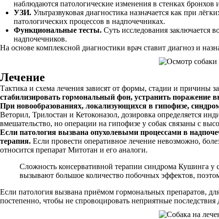
наблюдаются патологические изменения в стенках бронхов 
УЗИ.
Ультразвуковая диагностика назначается как при лёгк
патологических процессов в надпочечниках.
Функциональные тесты.
Суть исследования заключается в
надпочечников.
На основе комплексной диагностики врач ставит диагноз и наз
Лечение
Тактика и схема лечения зависят от формы, стадии и причины з
стабилизировать гормональный фон, устранить поражение вн
При новообразованиях, локализующихся в гипофизе, синдр
Веторил, Трилостан и Кетоконазол, дозировка определяется инд
вмешательство, но операции на гипофизе у собак связаны с вы
Если патология вызвана опухолевыми процессами в надпочеч
терапия.
Если провести оперативное лечение невозможно, боле
относится препарат Митотан и его аналоги.
Сложность консервативной терапии синдрома Кушинга у со
вызывают большое количество побочных эффектов, поэто
Если патология вызвана приёмом гормональных препаратов, для
постепенно, чтобы не спровоцировать неприятные последствия д