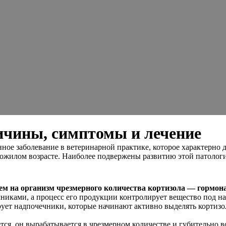
ичины, симптомы и лечение
е заболевание в ветеринарной практике, которое характерно д
пожилом возрасте. Наиболее подвержены развитию этой патологи
ием на организм чрезмерного количества кортизола — гормо
никами, а процесс его продукции контролирует вещество под 
рует надпочечники, которые начинают активно выделять кортизо
, он вырабатывается в чрезмерном количестве и губительно воз