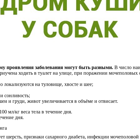
ому проявления заболевания могут быть разными.
В число наи
риучена ходить в туалет на улице, при поражении мочеполовых о
о локализуются на туловище, хвосте и шее;
и сонливость;
шеи и груди, живот увеличивается в объёме и отвисает.
0 мл/кг веса тела в течение дня.
ечение дня.
ует шерсть, признаки сахарного диабета, инфекции мочеполово