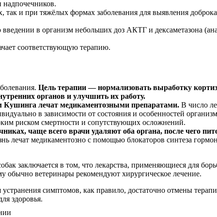
и надпочечников.
их, так и при тяжёлых формах заболевания для выявления доброк
о введении в организм небольших доз АКТГ и дексаметазона (ан
начает соответствующую терапию.
аболевания.
Цель терапии — нормализовать выработку кортизо
утренних органов и улучшить их работу.
ом Кушинга лечат медикаментозными препаратами.
В число ле
ивидуально в зависимости от состояния и особенностей организ
соким риском смертности и сопутствующих осложнений.
никах, чаще всего врачи удаляют оба органа, после чего пи
знь лечат медикаментозно с помощью блокаторов синтеза гормон
бак заключается в том, что лекарства, применяющиеся для борь
му обычно ветеринары рекомендуют хирургическое лечение.
 устранения симптомов, как правило, достаточно отмены терап
ля здоровья.