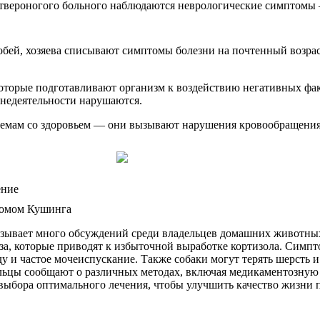
четвероногого больного наблюдаются неврологические симптомы
бей, хозяева списывают симптомы болезни на почтенный возраст
которые подготавливают организм к воздействию негативных фак
недеятельности нарушаются.
лемам со здоровьем — они вызывают нарушения кровообращения
ение
ызывает много обсуждений среди владельцев домашних животны
за, которые приводят к избыточной выработке кортизола. Симп
 и частое мочеиспускание. Также собаки могут терять шерсть и
льцы сообщают о различных методах, включая медикаментозную
 выбора оптимального лечения, чтобы улучшить качество жизни 