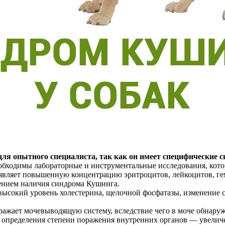
ля опытного специалиста, так как он имеет специфические 
еобходимы лабораторные и инструментальные исследования, кото
вляет повышенную концентрацию эритроцитов, лейкоцитов, гем
дением наличия синдрома Кушинга.
высокий уровень холестерина, щелочной фосфатазы, изменение 
ажает мочевыводящую систему, вследствие чего в моче обнаруж
 определения степени поражения внутренних органов — увеличе