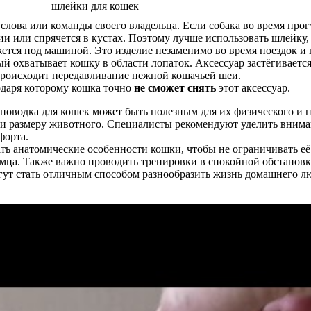
 слова или команды своего владельца. Если собака во время прогу
и или спрячется в кустах. Поэтому лучше использовать шлейку,
ется под машиной. Это изделие незаменимо во время поездок и
ый охватывает кошку в области лопаток. Аксессуар застёгивается
происходит передавливание нежной кошачьей шеи.
одаря которому кошка точно
не сможет снять
этот аксессуар.
поводка для кошек может быть полезным для их физического и п
ли размеру животного. Специалисты рекомендуют уделить внима
форта.
ь анатомические особенности кошки, чтобы не ограничивать её
ца. Также важно проводить тренировки в спокойной обстановке
гут стать отличным способом разнообразить жизнь домашнего л