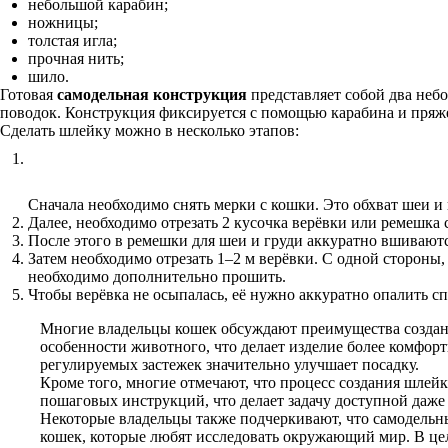
небольшой карабин;
ножницы;
толстая игла;
прочная нить;
шило.
Готовая
самодельная конструкция
представляет собой два неб
поводок. Конструкция фиксируется с помощью карабина и пряж
Сделать шлейку можно в несколько этапов:
Сначала необходимо снять мерки с кошки. Это обхват шеи и
Далее, необходимо отрезать 2 кусочка верёвки или ремешка 
После этого в ремешки для шеи и груди аккуратно вшиваются
Затем необходимо отрезать 1–2 м верёвки. С одной стороны
необходимо дополнительно прошить.
Чтобы верёвка не осыпалась, её нужно аккуратно опалить с
Многие владельцы кошек обсуждают преимущества создани
особенности животного, что делает изделие более комфор
регулируемых застежек значительно улучшает посадку.
Кроме того, многие отмечают, что процесс создания шлей
пошаговых инструкций, что делает задачу доступной даже
Некоторые владельцы также подчеркивают, что самодельн
кошек, которые любят исследовать окружающий мир. В цел