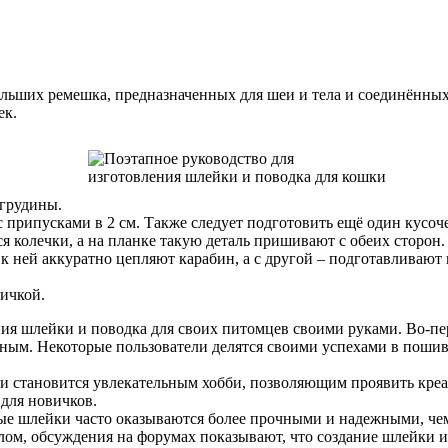
ольших ремешка, предназначенных для шеи и тела и соединённых
ек.
 грудины.
с припусками в 2 см. Также следует подготовить ещё один кусоч
 колечки, а на планке такую деталь пришивают с обеих сторон.
, к ней аккуратно цепляют карабин, а с другой – подготавливаю
пичкой.
я шлейки и поводка для своих питомцев своими руками. Во-пер
тным. Некоторые пользователи делятся своими успехами в пошиве
ки становится увлекательным хобби, позволяющим проявить кре
 для новичков.
ые шлейки часто оказываются более прочными и надежными, чем
ом, обсуждения на форумах показывают, что создание шлейки и