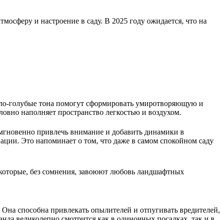
мосферу и настроение в саду. В 2025 году ожидается, что на
ветло-голубые тона помогут сформировать умиротворяющую и
ловно наполняет пространство легкостью и воздухом.
 мгновенно привлечь внимание и добавить динамики в
ции. Это напоминает о том, что даже в самом спокойном саду
 которые, без сомнения, завоюют любовь ландшафтных
 Она способна привлекать опылителей и отпугивать вредителей,
ванда великолепно смотрится как в одиночных посадках, так и в