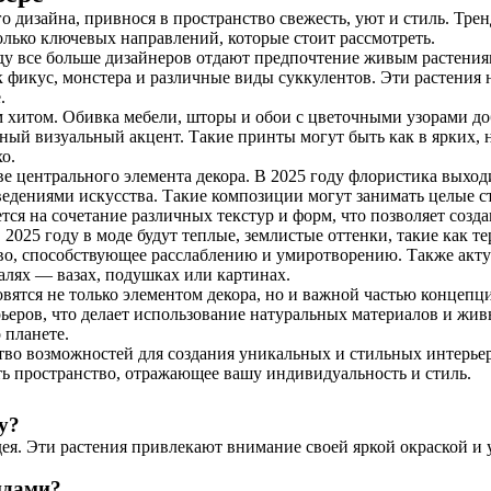
о дизайна, привнося в пространство свежесть, уют и стиль. Тр
олько ключевых направлений, которые стоит рассмотреть.
оду все больше дизайнеров отдают предпочтение живым растениям
 фикус, монстера и различные виды суккулентов. Эти растения 
.
 хитом. Обивка мебели, шторы и обои с цветочными узорами доб
ый визуальный акцент. Такие принты могут быть как в ярких, н
о.
е центрального элемента декора. В 2025 году флористика выход
ведениями искусства. Такие композиции могут занимать целые 
ается на сочетание различных текстур и форм, что позволяет со
2025 году в моде будут теплые, землистые оттенки, такие как т
тво, способствующее расслаблению и умиротворению. Также акт
алях — вазах, подушках или картинах.
новятся не только элементом декора, но и важной частью концеп
ьеров, что делает использование натуральных материалов и живы
 планете.
во возможностей для создания уникальных и стильных интерьер
ь пространство, отражающее вашу индивидуальность и стиль.
у?
идея. Эти растения привлекают внимание своей яркой окраской и
ндами?