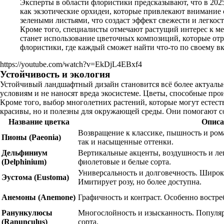
Эксперты в области флористики предсказывают, что в 202
как экзотические орхидеи, которые привлекают внимание 
зелеными листьями, что создаст эффект свежести и легкост
Кроме того, специалисты отмечают растущий интерес к м
станет использование цветочных композиций, которые от
флористики, где каждый сможет найти что-то по своему вк
https://youtube.com/watch?v=EkDjL4EBxf4
Устойчивость и экология
Устойчивый ландшафтный дизайн становится всё более актуаль
условиям и не наносят вреда экосистеме. Цветы, способные про
Кроме того, выбор многолетних растений, которые могут естест
красивы, но и полезны для окружающей среды. Они помогают со
Название цветка
Описа
Возвращение к классике, пышность и ром
Пионы (Paeonia)
так и насыщенные оттенки.
Дельфиниум
Вертикальные акценты, воздушность и ле
(Delphinium)
фиолетовые и белые сорта.
Универсальность и долговечность. Широка
Эустома (Eustoma)
Имитирует розу, но более доступна.
Анемоны (Anemone)
Графичность и контраст. Особенно востр
Ранункулюсы
Многослойность и изысканность. Популя
(Ranunculus)
сорта.