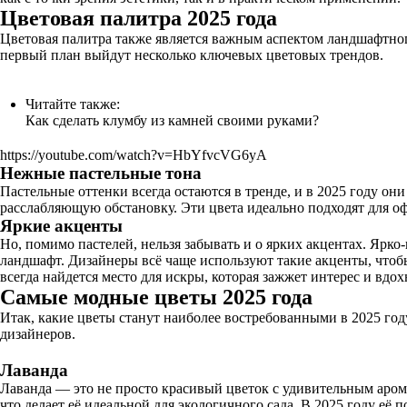
Цветовая палитра 2025 года
Цветовая палитра также является важным аспектом ландшафтного 
первый план выйдут несколько ключевых цветовых трендов.
Читайте также:
Как сделать клумбу из камней своими руками?
https://youtube.com/watch?v=HbYfvcVG6yA
Нежные пастельные тона
Пастельные оттенки всегда остаются в тренде, и в 2025 году 
расслабляющую обстановку. Эти цвета идеально подходят для о
Яркие акценты
Но, помимо пастелей, нельзя забывать и о ярких акцентах. Яр
ландшафт. Дизайнеры всё чаще используют такие акценты, чтоб
всегда найдется место для искры, которая зажжет интерес и вдо
Самые модные цветы 2025 года
Итак, какие цветы станут наиболее востребованными в 2025 го
дизайнеров.
Лаванда
Лаванда — это не просто красивый цветок с удивительным аром
что делает её идеальной для экологичного сада. В 2025 году её