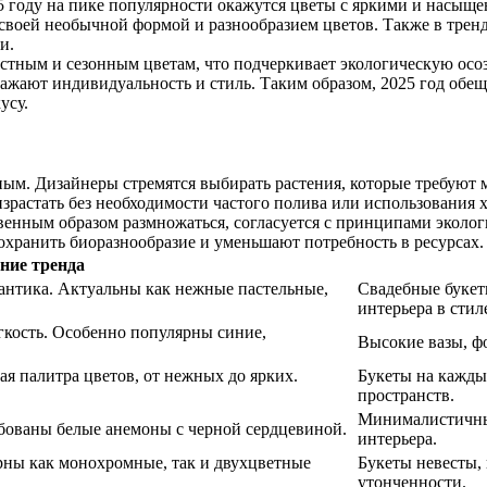
5 году на пике популярности окажутся цветы с яркими и насыще
своей необычной формой и разнообразием цветов. Также в тренде
и.
естным и сезонным цветам, что подчеркивает экологическую ос
ражают индивидуальность и стиль. Таким образом, 2025 год об
усу.
ным. Дизайнеры стремятся выбирать растения, которые требуют
израстать без необходимости частого полива или использования
венным образом размножаться, согласуется с принципами экологи
хранить биоразнообразие и уменьшают потребность в ресурсах.
ние тренда
антика. Актуальны как нежные пастельные,
Свадебные букет
интерьера в стил
гкость. Особенно популярны синие,
Высокие вазы, ф
я палитра цветов, от нежных до ярких.
Букеты на кажды
пространств.
Минималистичны
ебованы белые анемоны с черной сердцевиной.
интерьера.
рны как монохромные, так и двухцветные
Букеты невесты,
утонченности.