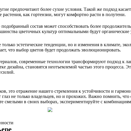
ругие предпочитают более сухие условия. Такой же подход касае
 растения, как гортензии, могут комфортно расти в полутени.
 подобранный состав может способствовать более продолжитель
льшинства цветочных культур оптимальными будут органические 
 только эстетические тенденции, но и изменения в климате, эк
ает, что выбор цветов будет продолжать эволюционировать.
ериалов, современные технологии трансформируют подход к ла
тке дизайна, становятся неотъемлемой частью этого процесса. 
усилий.
ов, это отражение нашего стремления к устойчивости и гармони
глаз не только владельцев, но и прохожих. Важно помнить, что 
ьте смелыми в своих выборах, экспериментируйте с комбинациям
енности
ьере