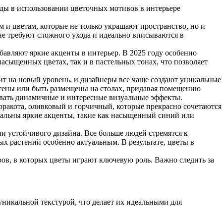
енды в использовании цветочных мотивов в интерьере
 и цветам, которые не только украшают пространство, но и
не требуют сложного ухода и идеально вписываются в
авляют яркие акценты в интерьер. В 2025 году особенно
асыщенных цветах, так и в пастельных тонах, что позволяет
ит на новый уровень, и дизайнеры все чаще создают уникальные
стены или быть размещены на столах, придавая помещению
здавать динамичные и интересные визуальные эффекты.
ерракота, оливковый и горчичный, которые прекрасно сочетаются
уальны яркие акценты, такие как насыщенный синий или
ции устойчивого дизайна. Все больше людей стремятся к
х растений особенно актуальным. В результате, цветы в
ов, в которых цветы играют ключевую роль. Важно следить за
 уникальной текстурой, что делает их идеальными для