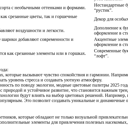
Нестандартные б
сорта с необычными оттенками и формами.
“рустик”.
 как срезанные цветы, так и горшечные
Декор для особых
Дополнение к бу
бавляют воздушности и легкости.
оформление в сти
е шарики добавляют современности и
Акцентные элеме
оформление в сти
Современные бук
ся как срезанные элементы или в горшках.
“лофт”.
ода:
етах, которые вызывают чувство спокойствия и гармонии. Наприм
ать уровень стресса и создавать уютную атмосферу.
енность по поводу экологии, модные цветовые палитры 2025 года
с природой и устойчивое развитие, что становится важным трен
 технологии будут влиять на выбор цветовых решений. Например,
 популярным. Это позволит создавать уникальные и динамичные 
ников, которые обладают не только визуальной привлекательно
 дополнительные элементы для привлечения полезных насекомых,