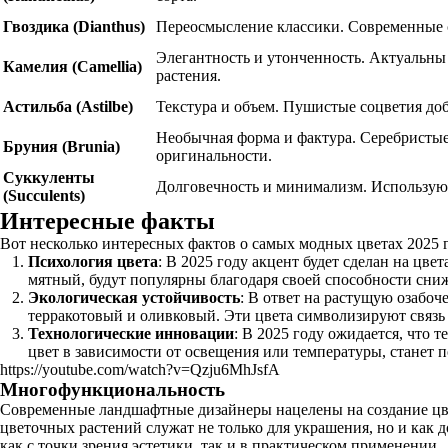
Гвоздика (Dianthus)
Переосмысление классики. Современные 
Элегантность и утонченность. Актуальны
Камелия (Camellia)
растения.
Астильба (Astilbe)
Текстура и объем. Пушистые соцветия до
Необычная форма и фактура. Серебристы
Бруния (Brunia)
оригинальности.
Суккуленты
Долговечность и минимализм. Используют
(Succulents)
Интересные факты
Вот несколько интересных фактов о самых модных цветах 2025 г
Психология цвета
: В 2025 году акцент будет сделан на цв
мятный, будут популярны благодаря своей способности сниж
Экологическая устойчивость
: В ответ на растущую озабоч
терракотовый и оливковый. Эти цвета символизируют связь 
Технологические инновации
: В 2025 году ожидается, что
цвет в зависимости от освещения или температуры, станет
https://youtube.com/watch?v=Qzju6MhJsfA
Многофункциональность
Современные ландшафтные дизайнеры нацелены на создание цвет
цветочных растений служат не только для украшения, но и как
как с точки зрения эстетики, так и в практическом применении.