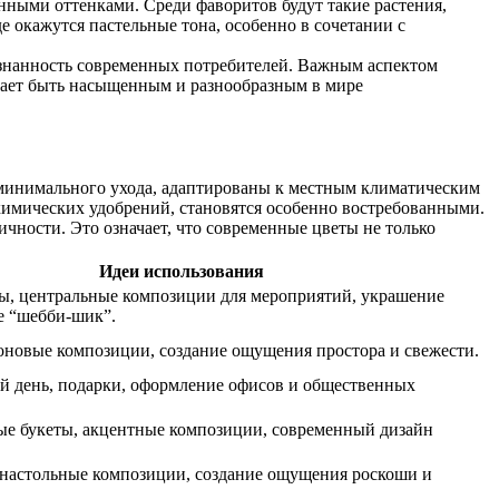
нными оттенками. Среди фаворитов будут такие растения,
 окажутся пастельные тона, особенно в сочетании с
ознанность современных потребителей. Важным аспектом
ещает быть насыщенным и разнообразным в мире
 минимального ухода, адаптированы к местным климатическим
 химических удобрений, становятся особенно востребованными.
чности. Это означает, что современные цветы не только
Идеи использования
ы, центральные композиции для мероприятий, украшение
е “шебби-шик”.
оновые композиции, создание ощущения простора и свежести.
й день, подарки, оформление офисов и общественных
е букеты, акцентные композиции, современный дизайн
 настольные композиции, создание ощущения роскоши и