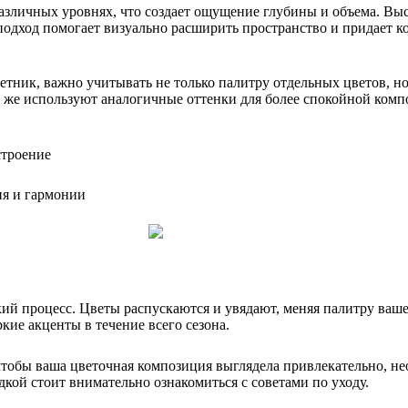
азличных уровнях, что создает ощущение глубины и объема. Выс
 подход помогает визуально расширить пространство и придает 
тник, важно учитывать не только палитру отдельных цветов, но 
и же используют аналогичные оттенки для более спокойной комп
строение
ия и гармонии
й процесс. Цветы распускаются и увядают, меняя палитру вашег
кие акценты в течение всего сезона.
 чтобы ваша цветочная композиция выглядела привлекательно, н
дкой стоит внимательно ознакомиться с советами по уходу.