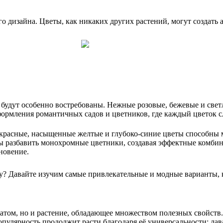
дизайна. Цветы, как никаких других растений, могут создать ат
они будут особенно востребованы. Нежные розовые, бежевые и с
формления романтичных садов и цветников, где каждый цветок с
ко-красные, насыщенные желтые и глубоко-синие цветы способны
ы разбавить монохромные цветники, создавая эффектные комбина
хновение.
ду? Давайте изучим самые привлекательные и модные варианты,
атом, но и растение, обладающее множеством полезных свойств.
 популярность продолжит расти благодаря её универсальности: ла