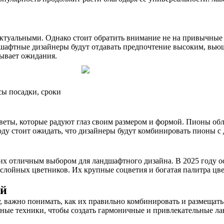
 актуальными. Однако стоит обратить внимание не на привычные 
ндшафтные дизайнеры будут отдавать предпочтение высоким, вь
дывает ожидания.
ы посадки, сроки
ты, которые радуют глаз своим размером и формой. Пионы обла
оду стоит ожидать, что дизайнеры будут комбинировать пионы с
 их отличным выбором для ландшафтного дизайна. В 2025 году 
слойных цветников. Их крупные соцветия и богатая палитра цве
ий
оду, важно понимать, как их правильно комбинировать и размеща
зные техники, чтобы создать гармоничные и привлекательные л