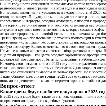
В 2025 году цветы становятся неотъемлемой частью интерьерног
разнообразны и многогранны, и в этом году мы наблюдаем неск
Во-первых, акцент на натуральность и экологичность. В 2025 г
очищают воздух. Популярностью пользуются такие растения, как
современные интерьеры, создавая атмосферу близости к природе
Во-вторых, цветочные принты и текстуры становятся настоящим
актуальны крупные цветочные мотивы, которые создают эффектн
легко интегрировать их в любой стиль — от минимализма до бох
Третий тренд — использование цветочных композиций в качеств
цветочные инсталляции, которые становятся настоящими произ
особую атмосферу. Важно отметить, что в этом году акцент дел
Не менее важным аспектом является выбор цветовой палитры. В 
с цветами природы. Эти цвета создают гармоничное пространс
коралловый, которые могут быть использованы в небольших дет
Наконец, стоит отметить, что в 2025 году цветы и растения ста
созданию экологически чистых и безопасных для здоровья интер
интерьере становятся символом не только красоты, но и заботы о
Таким образом, цветочные тренды 2025 года открывают множест
новыми тенденциями и смело экспериментировать, чтобы создат
Вопрос-ответ
Какие цветы будут наиболее популярны в 2025 год
В 2025 году в моде будут такие цветы, как лаванда, пион и орх
оформления интерьеров и свадебных букетов.
Как выбрать цветы в соответствии с модными тре