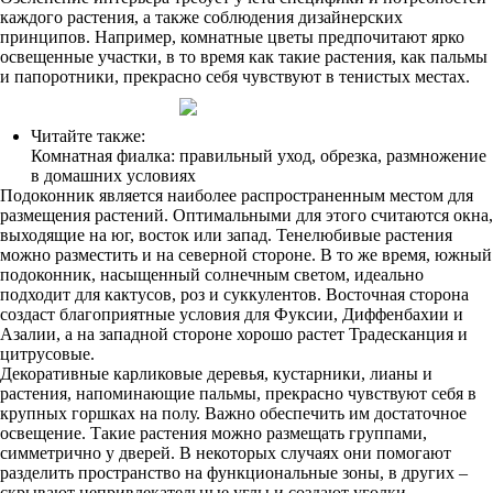
каждого растения, а также соблюдения дизайнерских
принципов. Например, комнатные цветы предпочитают ярко
освещенные участки, в то время как такие растения, как пальмы
и папоротники, прекрасно себя чувствуют в тенистых местах.
Читайте также:
Комнатная фиалка: правильный уход, обрезка, размножение
в домашних условиях
Подоконник является наиболее распространенным местом для
размещения растений. Оптимальными для этого считаются окна,
выходящие на юг, восток или запад. Тенелюбивые растения
можно разместить и на северной стороне. В то же время, южный
подоконник, насыщенный солнечным светом, идеально
подходит для кактусов, роз и суккулентов. Восточная сторона
создаст благоприятные условия для Фуксии, Диффенбахии и
Азалии, а на западной стороне хорошо растет Традесканция и
цитрусовые.
Декоративные карликовые деревья, кустарники, лианы и
растения, напоминающие пальмы, прекрасно чувствуют себя в
крупных горшках на полу. Важно обеспечить им достаточное
освещение. Такие растения можно размещать группами,
симметрично у дверей. В некоторых случаях они помогают
разделить пространство на функциональные зоны, в других –
скрывают непривлекательные углы и создают уголки