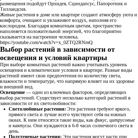
размещения подойдут Орхидея, Сциндапсус, Папоротник и
Тилландсия.
Живые растения в доме или квартире создают атмосферу уюта и
комфорта, очищают и увлажняют воздух, наполняя его
кислородом. Благодаря комнатным цветам, пространство
наполняется положительной энергией, что благоприятно
сказывается на настроении человека.
https://youtube.com/watch?v=x_0ZTQ2RNmQ
Выбор растений в зависимости от
освещения и условий квартиры
При выборе комнатных растений важно учитывать уровень
освещения и климатические условия в квартире. Разные виды
растений имеют свои предпочтения по количеству света,
влажности и температуре, что напрямую влияет на их здоровье
и внешний вид.
Освещение
— один из ключевых факторов, определяющих
выбор растений. Существует несколько категорий растений в
зависимости от их светолюбивости:
Светолюбивые растения:
Эти растения требуют яркого,
прямого света и лучше всего чувствуют себя на южных
окнах. К ним относятся такие виды, как
фикус
,
цитрусовые
и
кактусы
. Они нуждаются в 6-8 часах солнечного света в
день.
Полутеневые растения:
Эти растения могут расти при