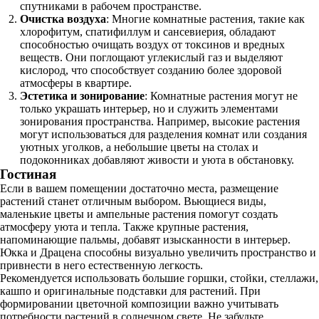
спутниками в рабочем пространстве.
Очистка воздуха
: Многие комнатные растения, такие как
хлорофитум, спатифиллум и сансевиерия, обладают
способностью очищать воздух от токсинов и вредных
веществ. Они поглощают углекислый газ и выделяют
кислород, что способствует созданию более здоровой
атмосферы в квартире.
Эстетика и зонирование
: Комнатные растения могут не
только украшать интерьер, но и служить элементами
зонирования пространства. Например, высокие растения
могут использоваться для разделения комнат или создания
уютных уголков, а небольшие цветы на столах и
подоконниках добавляют живости и уюта в обстановку.
Гостиная
Если в вашем помещении достаточно места, размещение
растений станет отличным выбором. Вьющиеся виды,
маленькие цветы и ампельные растения помогут создать
атмосферу уюта и тепла. Также крупные растения,
напоминающие пальмы, добавят изысканности в интерьер.
Юкка и Драцена способны визуально увеличить пространство и
привнести в него естественную легкость.
Рекомендуется использовать большие горшки, стойки, стеллажи,
кашпо и оригинальные подставки для растений. При
формировании цветочной композиции важно учитывать
потребности растений в солнечном свете. Не забудьте