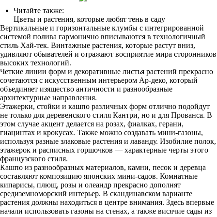
Читайте также:
Цветы и растения, которые любят тень в саду
Вертикальные и горизонтальные клумбы с интегрированной
системой полива гармонично вписываются в технологичный
стиль Хай-тек. Винтажные растения, которые растут вниз,
удивляют обывателей и отражают восприятие мира сторонников
высоких технологий.
Четкие линии форм и декоративные листья растений прекрасно
сочетаются с искусственным интерьером Ар-деко, который
объединяет изящество античности и разнообразные
архитектурные направления.
Этажерки, стойки и кашпо различных форм отлично подойдут
не только для деревенского стиля Кантри, но и для Прованса. В
этом случае акцент делается на розах, фиалках, герани,
гиацинтах и крокусах. Также можно создавать мини-газоны,
используя разные злаковые растения и лаванду. Изобилие полок,
этажерок и расписных горшочков — характерные черты этого
французского стиля.
Кашпо из разнообразных материалов, камни, песок и деревца
составляют композицию японских мини-садов. Комнатные
кипарисы, плющ, розы и олеандр прекрасно дополнят
средиземноморский интерьер. В скандинавском варианте
растения должны находиться в центре внимания. Здесь впервые
начали использовать газоны на стенах, а также висячие сады из