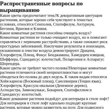
Распространенные вопросы по
выращиванию
Какие цветы предпочитают тень?К декоративным цветущим
растениям, которые хорошо себя чувствуют в тенистых
условиях, относятся Сенполия, Спатифилум, Антуриум,
Бегония, Вриезия и Кливия.
Какие комнатные растения способны очищать воздух?
Комнатные растения не только очищают воздух, но и помогают
справляться с нервными расстройствами, а также снижают риск
простудных заболеваний. Наилучшие результаты в ионизации,
увлажнении и очистке воздуха демонстрируют Драцена,
Хлорофитум, Плющ, Фикус Бенджамина, Хамедорея изящная,
Шеффлера, Сциндапсус золотистый, Пеларгония и Аспарагус
Шпрендера.
Какие цветы не требуют частого полива?Некоторые комнатные
растения отличаются своей неприхотливостью и могут
обходиться без полива до двух недель. К таким видам относятся
Хойя карноза (Восковый плющ), Сансевиерия (Тещин язык),
Хлорофитум, Крассула овальная (Денежное дерево),
Аспидистра, Замиокулькас, Бокарнея, Спатифиллюм и
Сциндапсус золотистый.
Какие домашние растения подойдут для интерьера в стиле лофт?
Для интерьеров в стиле лофт идеально подходят крупные
растения, которые можно разместить на полу. Для подвесного