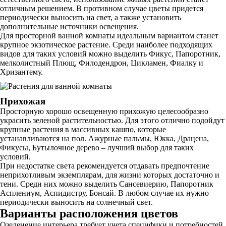
отличным решением. В противном случае цветы придется
периодически выносить на свет, а также установить
дополнительные источники освещения.
Для просторной ванной комнаты идеальным вариантом станет
крупное экзотическое растение. Среди наиболее подходящих
видов для таких условий можно выделить Фикус, Папоротник,
мелколистный Плющ, Филодендрон, Цикламен, Фиалку и
Хризантему.
Прихожая
Просторную хорошо освещенную прихожую целесообразно
украсить зеленой растительностью. Для этого отлично подойдут
крупные растения в массивных кашпо, которые
устанавливаются на пол. Ажурные пальмы, Юкка, Драцена,
Фикусы, Бутылочное дерево – лучший выбор для таких
условий.
При недостатке света рекомендуется отдавать предпочтение
неприхотливым экземплярам, для жизни которых достаточно и
тени. Среди них можно выделить Сансевиерию, Папоротник
Асплениум, Аспидистру, Бонсай. В любом случае их нужно
периодически выносить на солнечный свет.
Варианты расположения цветов
Озеленение интерьера требует учета специфики и потребностей