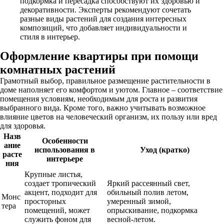
подкормка и пересадка способствуют их здоровью и
декоративности. Эксперты рекомендуют сочетать
разные виды растений для создания интересных
композиций, что добавляет индивидуальности и
стиля в интерьер.
Оформление квартиры при помощи
комнатных растений
Грамотный выбор, правильное размещение растительности в
доме наполняет его комфортом и уютом. Главное – соответствие
помещения условиям, необходимым для роста и развития
выбранного вида. Кроме того, важно учитывать возможное
влияние цветов на человеческий организм, их пользу или вред
для здоровья.
Назв
Особенности
ание
использования в
Уход (кратко)
расте
интерьере
ния
Крупные листья,
создает тропический
Яркий рассеянный свет,
акцент, подходит для
обильный полив летом,
Монс
просторных
умеренный зимой,
тера
помещений, может
опрыскивание, подкормка
служить фоном для
весной-летом.