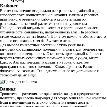
(+29 фото)
Кабинет
В этом помещении все должно настраивать на рабочий лад,
способствовать концентрации внимания. Важным условием
правильного озеленения рабочего кабинета является
расположение зеленой растительности на уровне глаз.
Периодический визуальный контакт с растениями снижает
утомляемость, сонливость, напряженность глаз. На рабочем
столе можно оставить Бонсай. При этом важно, чтобы это место
хорошо освещалось хотя бы 3-4 часа в день.
Для выбора конкретных растений важно учитывать
внутреннюю планировку помещения, показатели температуры,
влажности и освещенность. Озеленить прохладный кабинет с
недостаточным освещением поможет Плющ, Аукуба, Мирт,
Циссус Антарктический. Разделить на зоны открытое
пространство можно с помощью Юкки, Драцены, Раписа,
Фикусов. Ангаонема, Сциндапсус – наиболее устойчивые к
табачному дыму виды.
Ванная
Тропические растения, которые любят влагу и предпочитают
полутень, прекрасно подойдут для оформления ванной комнаты.
Если в помещении есть окно, обеспечивающее доступ
естественного света, использование живых растений станет