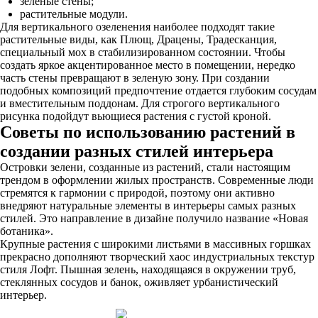
зеленые стены;
растительные модули.
Для вертикального озеленения наиболее подходят такие
растительные виды, как Плющ, Драцены, Традесканция,
специальный мох в стабилизированном состоянии. Чтобы
создать яркое акцентированное место в помещении, нередко
часть стены превращают в зеленую зону. При создании
подобных композиций предпочтение отдается глубоким сосудам
и вместительным поддонам. Для строгого вертикального
рисунка подойдут вьющиеся растения с густой кроной.
Советы по использованию растений в
создании разных стилей интерьера
Островки зелени, созданные из растений, стали настоящим
трендом в оформлении жилых пространств. Современные люди
стремятся к гармонии с природой, поэтому они активно
внедряют натуральные элементы в интерьеры самых разных
стилей. Это направление в дизайне получило название «Новая
ботаника».
Крупные растения с широкими листьями в массивных горшках
прекрасно дополняют творческий хаос индустриальных текстур
стиля Лофт. Пышная зелень, находящаяся в окружении труб,
стеклянных сосудов и банок, оживляет урбанистический
интерьер.