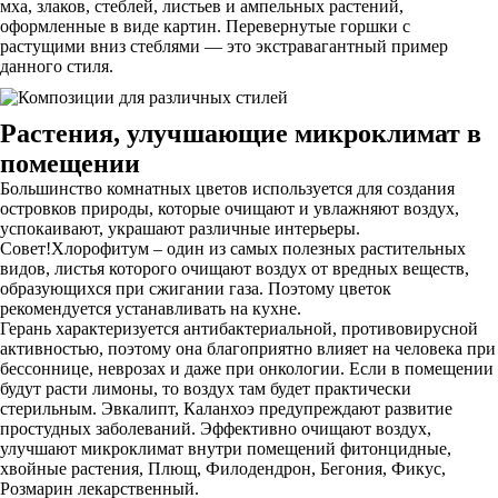
мха, злаков, стеблей, листьев и ампельных растений,
оформленные в виде картин. Перевернутые горшки с
растущими вниз стеблями — это экстравагантный пример
данного стиля.
Растения, улучшающие микроклимат в
помещении
Большинство комнатных цветов используется для создания
островков природы, которые очищают и увлажняют воздух,
успокаивают, украшают различные интерьеры.
Совет!Хлорофитум – один из самых полезных растительных
видов, листья которого очищают воздух от вредных веществ,
образующихся при сжигании газа. Поэтому цветок
рекомендуется устанавливать на кухне.
Герань характеризуется антибактериальной, противовирусной
активностью, поэтому она благоприятно влияет на человека при
бессоннице, неврозах и даже при онкологии. Если в помещении
будут расти лимоны, то воздух там будет практически
стерильным. Эвкалипт, Каланхоэ предупреждают развитие
простудных заболеваний. Эффективно очищают воздух,
улучшают микроклимат внутри помещений фитонцидные,
хвойные растения, Плющ, Филодендрон, Бегония, Фикус,
Розмарин лекарственный.