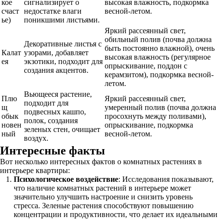
кое
сигнализирует о
высокая влажность, подкормка
счаст
недостатке влаги
весной-летом.
ье)
поникшими листьями.
Яркий рассеянный свет,
обильный полив (почва должна
Декоративные листья с
быть постоянно влажной), очень
Калат
узорами, добавляет
высокая влажность (регулярное
ея
экзотики, подходит для
опрыскивание, поддон с
создания акцентов.
керамзитом), подкормка весной-
летом.
Вьющееся растение,
Плю
Яркий рассеянный свет,
подходит для
щ
умеренный полив (почва должна
подвесных кашпо,
обык
просохнуть между поливами),
полок, создания
новен
опрыскивание, подкормка
зеленых стен, очищает
ный
весной-летом.
воздух.
Интересные факты
Вот несколько интересных фактов о комнатных растениях в
интерьере квартиры:
Психологическое воздействие
: Исследования показывают,
что наличие комнатных растений в интерьере может
значительно улучшить настроение и снизить уровень
стресса. Зеленые растения способствуют повышению
концентрации и продуктивности, что делает их идеальными