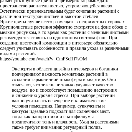
размещать крупные цветы и чрезмерно загромождать
пространство растительностью, устремляющейся вверх.
Эстетически привлекательным будет сочетание растений с
различной текстурой листьев и высотой стеблей.
Яркие цветы лучше всего размещать в неприметных горшках.
Крупнолистные растения эффектно смотрятся на фоне обоев с
мелким рисунком, в то время как растения с мелкими листьями
рекомендуется ставить на однотонном светлом фоне. При
создании цветочной композиции в интерьере обязательно
следует учитывать особенности и правила ухода за различными
видами растений.
https://youtube.com/watch?v=CmFScHf7sOM
Эксперты в области дизайна интерьеров и ботаники
подчеркивают важность комнатных растений в
создании гармоничной атмосферы в квартире. Они
отмечают, что зелень не только улучшает качество
воздуха, но и способствует повышению настроения
и снижению уровня стресса. При выборе растений
важно учитывать освещение и климатические
условия помещения. Например, суккуленты и
кактусы идеально подходят для солнечных мест,
тогда как папоротники и спатифиллумы
предпочитают тень и влажность. Уход за растениями
также требует внимания: регулярный полив,