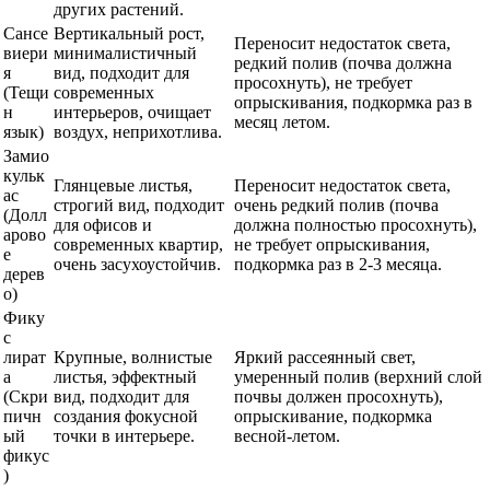
других растений.
Сансе
Вертикальный рост,
Переносит недостаток света,
виери
минималистичный
редкий полив (почва должна
я
вид, подходит для
просохнуть), не требует
(Тещи
современных
опрыскивания, подкормка раз в
н
интерьеров, очищает
месяц летом.
язык)
воздух, неприхотлива.
Замио
кульк
Глянцевые листья,
Переносит недостаток света,
ас
строгий вид, подходит
очень редкий полив (почва
(Долл
для офисов и
должна полностью просохнуть),
арово
современных квартир,
не требует опрыскивания,
е
очень засухоустойчив.
подкормка раз в 2-3 месяца.
дерев
о)
Фику
с
лират
Крупные, волнистые
Яркий рассеянный свет,
а
листья, эффектный
умеренный полив (верхний слой
(Скри
вид, подходит для
почвы должен просохнуть),
пичн
создания фокусной
опрыскивание, подкормка
ый
точки в интерьере.
весной-летом.
фикус
)