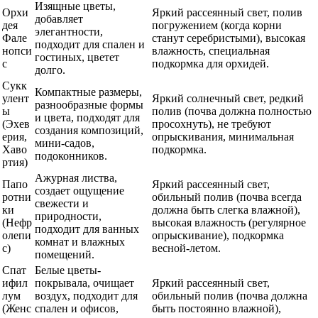
Изящные цветы,
Орхи
Яркий рассеянный свет, полив
добавляет
дея
погружением (когда корни
элегантности,
Фале
станут серебристыми), высокая
подходит для спален и
нопси
влажность, специальная
гостиных, цветет
с
подкормка для орхидей.
долго.
Сукк
Компактные размеры,
улент
Яркий солнечный свет, редкий
разнообразные формы
ы
полив (почва должна полностью
и цвета, подходят для
(Эхев
просохнуть), не требуют
создания композиций,
ерия,
опрыскивания, минимальная
мини-садов,
Хаво
подкормка.
подоконников.
ртия)
Ажурная листва,
Папо
Яркий рассеянный свет,
создает ощущение
ротни
обильный полив (почва всегда
свежести и
ки
должна быть слегка влажной),
природности,
(Нефр
высокая влажность (регулярное
подходит для ванных
олепи
опрыскивание), подкормка
комнат и влажных
с)
весной-летом.
помещений.
Спат
Белые цветы-
ифил
покрывала, очищает
Яркий рассеянный свет,
лум
воздух, подходит для
обильный полив (почва должна
(Женс
спален и офисов,
быть постоянно влажной),