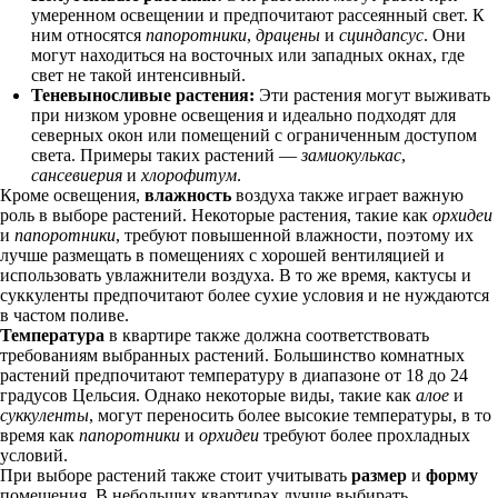
умеренном освещении и предпочитают рассеянный свет. К
ним относятся
папоротники
,
драцены
и
сциндапсус
. Они
могут находиться на восточных или западных окнах, где
свет не такой интенсивный.
Теневыносливые растения:
Эти растения могут выживать
при низком уровне освещения и идеально подходят для
северных окон или помещений с ограниченным доступом
света. Примеры таких растений —
замиокулькас
,
сансевиерия
и
хлорофитум
.
Кроме освещения,
влажность
воздуха также играет важную
роль в выборе растений. Некоторые растения, такие как
орхидеи
и
папоротники
, требуют повышенной влажности, поэтому их
лучше размещать в помещениях с хорошей вентиляцией и
использовать увлажнители воздуха. В то же время, кактусы и
суккуленты предпочитают более сухие условия и не нуждаются
в частом поливе.
Температура
в квартире также должна соответствовать
требованиям выбранных растений. Большинство комнатных
растений предпочитают температуру в диапазоне от 18 до 24
градусов Цельсия. Однако некоторые виды, такие как
алое
и
суккуленты
, могут переносить более высокие температуры, в то
время как
папоротники
и
орхидеи
требуют более прохладных
условий.
При выборе растений также стоит учитывать
размер
и
форму
помещения. В небольших квартирах лучше выбирать