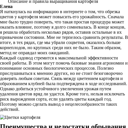
Описание и правила выращивания картофеля
Елена
Я наткнулась на информацию в интернете о том, что обрезка
цветов у картофеля может повысить его урожайность. Сначала
мне было трудно поверить, что такая простая процедура может
оказать влияние, поэтому я долго сомневалась. В конце концов,
я решила обработать несколько рядов, оставив остальные в их
привычном состоянии. Мне не терпелось сравнить результаты. В
итоге, в тех рядах, где мы убрали соцветия, оказалось больше
корнеплодов, но крупных среди них не было. Таким образом,
метод не оправдал моих ожиданий.
Каждый садовод стремится к максимальной эффективности
своей работы. В этом могут помочь базовые знания агрономии и
понимание основных биологических процессов. Полезно
прислушиваться к мнению других, но не стоит безоговорочно
доверять любым советам. Связь между цветением картофеля и
образованием клубней была подтверждена в ходе исследований.
Однако добиться устойчивого увеличения урожая путем
удаления цветов вряд ли удастся. Кроме того, нельзя исключать
риск вырождения сорта, если удалять цветы каждый год.
Поэтому можно сделать вывод о нецелесообразности таких
действий.
Преимущества и недостатки обрывания