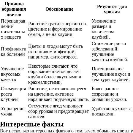
Причина
Результат для
обрывания
Обоснование
урожая
цветов
Перенаправ
Увеличение
Растение тратит энергию на
ление
размера и
цветение и формирование
питательны
количества
семян, а не на клубни.
х веществ
клубней.
Снижение риска
Цветы и ягоды могут быть
Профилакти
заболеваний,
источником инфекций,
ка болезней
улучшение
например, фитофтороза.
качества клубней.
Некоторые считают, что
Улучшение
Потенциальное
обрывание цветов делает
вкусовых
улучшение вкуса и
клубни более вкусными и
качеств
текстуры клубней.
крахмалистыми.
Стимуляция
Растение, не отвлекающееся
Более раннее
роста
на цветение, активнее
созревание и
клубней
наращивает подземную часть.
больший урожай.
Отсутствие ягод упрощает
Упрощение
Удобство в уходе за
сбор урожая и предотвращает
ухода
посадками.
самосев.
Интересные факты
Вот несколько интересных фактов о том, зачем обрывать цветы у