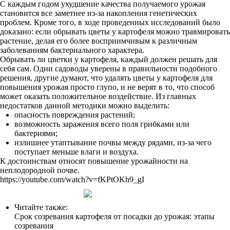
С каждым годом ухудшение качества получаемого урожая
становится все заметнее из-за накопления генетических
проблем. Кроме того, в ходе проведенных исследований было
доказано: если обрывать цветы у картофеля можно травмировать
растение, делая его более восприимчивым к различным
заболеваниям бактериального характера.
Обрывать ли цветки у картофеля, каждый должен решать для
себя сам. Одни садоводы уверены в правильности подобного
решения, другие думают, что удалять цветы у картофеля для
повышения урожая просто глупо, и не верят в то, что способ
может оказать положительное воздействие. Из главных
недостатков данной методики можно выделить:
опасность повреждения растений;
возможность заражения всего поля грибками или
бактериями;
излишнее утаптывание почвы между рядами, из-за чего
поступает меньше влаги и воздуха.
К достоинствам относят повышение урожайности на
неплодородной почве.
https://youtube.com/watch?v=fKPtOKh9_gI
Читайте также:
Срок созревания картофеля от посадки до урожая: этапы
созревания