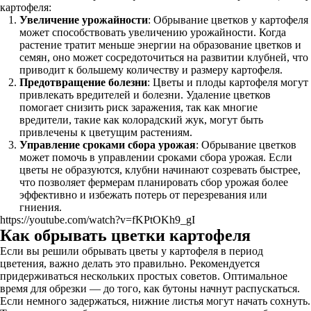
картофеля:
Увеличение урожайности
: Обрывание цветков у картофеля
может способствовать увеличению урожайности. Когда
растение тратит меньше энергии на образование цветков и
семян, оно может сосредоточиться на развитии клубней, что
приводит к большему количеству и размеру картофеля.
Предотвращение болезни
: Цветы и плоды картофеля могут
привлекать вредителей и болезни. Удаление цветков
помогает снизить риск заражения, так как многие
вредители, такие как колорадский жук, могут быть
привлечены к цветущим растениям.
Управление сроками сбора урожая
: Обрывание цветков
может помочь в управлении сроками сбора урожая. Если
цветы не образуются, клубни начинают созревать быстрее,
что позволяет фермерам планировать сбор урожая более
эффективно и избежать потерь от перезревания или
гниения.
https://youtube.com/watch?v=fKPtOKh9_gI
Как обрывать цветки картофеля
Если вы решили обрывать цветы у картофеля в период
цветения, важно делать это правильно. Рекомендуется
придерживаться нескольких простых советов. Оптимальное
время для обрезки — до того, как бутоны начнут распускаться.
Если немного задержаться, нижние листья могут начать сохнуть.