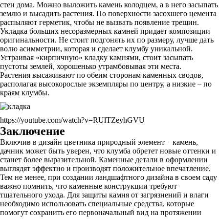
стен дома. Можно выложить камень колодцем, а в него засыпать
землю и высадить растения. По поверхности засохшего цемента
распыляют герметик, чтобы не вызвать появление трещин.
Укладка больших несоразмерных камней придает композиции
оригинальности. Не стоит подгонять их по размеру, лучше дать
волю асимметрии, которая и сделает клумбу уникальной.
Устраивая «кирпичную» кладку камнями, стоит засыпать
пустоты землей, хорошенько утрамбовывая эти места.
Растения высаживают по обеим сторонам каменных сводов,
располагая высокорослые экземпляры по центру, а низкие – по
краям клумбы.
https://youtube.com/watch?v=RUlTZeyhGVU
Заключение
Включив в дизайн цветника природный элемент – камень,
дачник может быть уверен, что клумба обретет новые оттенки и
станет более выразительной. Каменные детали в оформлении
выглядят эффектно и производят положительное впечатление.
Тем не менее, при создании ландшафтного дизайна в своем саду
важно помнить, что каменные конструкции требуют
тщательного ухода. Для защиты камня от загрязнений и влаги
необходимо использовать специальные средства, которые
помогут сохранить его первоначальный вид на протяжении