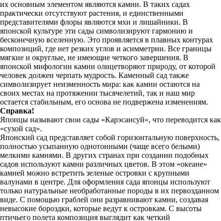
их основным элементом являются камни. В таких садах
практически отсутствуют растения, и единственными
представителями флоры являются мхи и лишайники. В
японской культуре эти сады символизируют гармонию и
бесконечную вселенную. Это проявляется в плавных контурах
композиций, где нет резких углов и асимметрии. Все границы
мягкие и округлые, не имеющие четкого завершения. В
японской мифологии камни олицетворяют природу, от которой
человек должен черпать мудрость. Каменный сад также
символизирует неизменность мира: как камни остаются на
своих местах на протяжении тысячелетий, так и наш мир
остается стабильным, его основа не подвержена изменениям.
Справка!
Японцы называют свои сады «Карэсансуй», что переводится как
«сухой сад».
Японский сад представляет собой горизонтальную поверхность,
полностью усыпанную однотонными (чаще всего белыми)
мелкими камнями. В других странах при создании подобных
садов используют камни различных цветов. В этом «океане»
камней можно встретить зеленые островки с крупными
валунами в центре. Для оформления сада японцы используют
только натуральные необработанные породы в их первозданном
виде. С помощью граблей они разравнивают камни, создавая
невысокие бороздки, которые ведут к островкам. С высоты
птичьего полета композиция выглядит как четкий