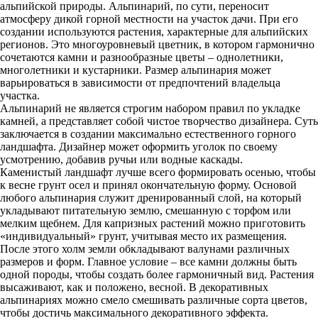
альпийской природы. Альпинарий, по сути, переносит
атмосферу дикой горной местности на участок дачи. При его
создании используются растения, характерные для альпийских
регионов. Это многоуровневый цветник, в котором гармонично
сочетаются камни и разнообразные цветы – однолетники,
многолетники и кустарники. Размер альпинария может
варьироваться в зависимости от предпочтений владельца
участка.
Альпинарий не является строгим набором правил по укладке
камней, а представляет собой чистое творчество дизайнера. Суть
заключается в создании максимально естественного горного
ландшафта. Дизайнер может оформить уголок по своему
усмотрению, добавив ручьи или водные каскады.
Каменистый ландшафт лучше всего формировать осенью, чтобы
к весне грунт осел и принял окончательную форму. Основой
любого альпинария служит дренированный слой, на который
укладывают питательную землю, смешанную с торфом или
мелким щебнем. Для капризных растений можно приготовить
«индивидуальный» грунт, учитывая место их размещения.
После этого холм земли обкладывают валунами различных
размеров и форм. Главное условие – все камни должны быть
одной породы, чтобы создать более гармоничный вид. Растения
высаживают, как и положено, весной. В декоративных
альпинариях можно смело смешивать различные сорта цветов,
чтобы достичь максимального декоративного эффекта.