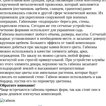
Строительная конструкция, представляющая собой контейнер из
скрученной металлической проволоки, который заполняется
камнем (песчаником, щебнем, сланцем, гранитом) ранее
использовалась совсем в другой сфере человеческой жизни. Их
применяли для укрепления сооружений при военных
операциях. Габионами «подпирали» берега рек, стены,
укрепляли откосы. Сегодня же эти сетчатые устройства с
четкими формами используют для украшения сада.
Габионы выполняют любого объема, размера, высоты. Сетчатый
каркас устанавливают в необходимом месте, и засыпают доверху
крупным щебнем. Большего эффекта от такой композиции
можно добиться при закладке камня белого цвета. Габионы
можно использовать в качестве элемента забора, арки,
ограждения. По заказу их можно сделать любой формы –
изогнутой или строгой прямоугольной. При устройстве клумбы
из этого элемента декора, верхнюю часть габиона засыпают
плодородной землей и высаживают неприхотливые
низкорослые цветы или ампельные растения, которые будут
свисать по каменной стене. Габион можно использовать и как
бордюр, пустив его по периметру цветника.
Обратите внимание!
Чаще встречаются габионы прямых форм, так как стоят они в
разы дешевле изогнутых композиций.