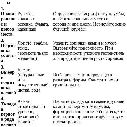
ы
1.
Плани
Рулетка,
Определите размер и форму клумбы,
ровани
колышки,
выберите солнечное место с
е и
веревка, бумага,
хорошим дренажем. Нарисуйте эскиз
выбор
карандаш
будущей клумбы.
места
2.
Лопата, грабли,
Удалите сорняки, камни и мусор.
Подгот
тачка,
Выровняйте поверхность. При
овка
геотекстиль (по
необходимости уложите геотекстиль
участк
желанию)
для предотвращения роста сорняков.
а
3.
Камни
Выбор
(натуральные
Выберите камни подходящего
и
или
размера и формы. Очистите их от
подгот
искусственные),
грязи и пыли.
овка
щетка, вода
камней
4.
Камни,
Начните укладывать самые крупные
Укладк
строительный
камни по периметру клумбы,
а
уровень,
формируя основание. Убедитесь, что
первог
резиновый
они плотно прилегают друг к другу
о ряда
молоток
и стоят ровно.
камней