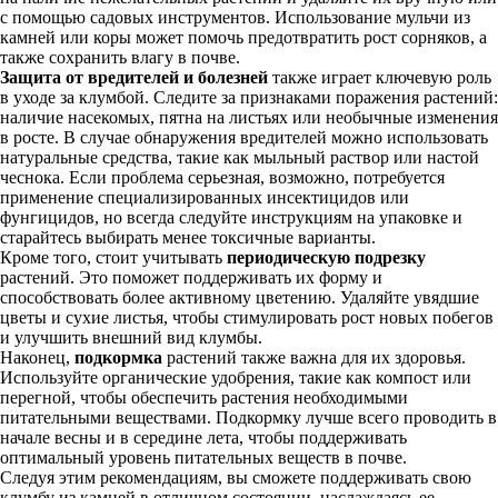
с помощью садовых инструментов. Использование мульчи из
камней или коры может помочь предотвратить рост сорняков, а
также сохранить влагу в почве.
Защита от вредителей и болезней
также играет ключевую роль
в уходе за клумбой. Следите за признаками поражения растений:
наличие насекомых, пятна на листьях или необычные изменения
в росте. В случае обнаружения вредителей можно использовать
натуральные средства, такие как мыльный раствор или настой
чеснока. Если проблема серьезная, возможно, потребуется
применение специализированных инсектицидов или
фунгицидов, но всегда следуйте инструкциям на упаковке и
старайтесь выбирать менее токсичные варианты.
Кроме того, стоит учитывать
периодическую подрезку
растений. Это поможет поддерживать их форму и
способствовать более активному цветению. Удаляйте увядшие
цветы и сухие листья, чтобы стимулировать рост новых побегов
и улучшить внешний вид клумбы.
Наконец,
подкормка
растений также важна для их здоровья.
Используйте органические удобрения, такие как компост или
перегной, чтобы обеспечить растения необходимыми
питательными веществами. Подкормку лучше всего проводить в
начале весны и в середине лета, чтобы поддерживать
оптимальный уровень питательных веществ в почве.
Следуя этим рекомендациям, вы сможете поддерживать свою
клумбу из камней в отличном состоянии, наслаждаясь ее