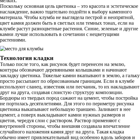
мелких.
Поскольку основная цель цветника – это красота и эстетическое
наслаждение, важно тщательно подойти к выбору каменного
материала. Чтобы клумба не выглядела пестрой и неопрятной,
цвет камня должен быть в светлых или темных тонах, если на
клумбе растут разноцветные растения. Синие, зеленые и другие
камни лучше использовать в сочетании с нецветущими
растениями.
Технология кладки
Только после того, как рисунок будет перенесен на землю,
контуры обозначают деревянными колышками и начинают
закладку цветника. Тяжелые камни вкапывают в землю, а гальку
просто рассыпают по обрисованным границам. Если в клумбе
используют сланец, известняк или песчаник, то их накладывают
друг на друга, создавая слоистую структуру композиции.
Бордюры из твердых пород сажают на цемент, чтобы постройка
не портилась десятилетиями. Для этого по периметру рисунка
цветника выкапывают небольшую траншею. Заливают в нее
цемент, а поверх выкладывают камни нужных размеров и
цветов, чередуя слои с раствором. Раствор применяют с
внутренней стороны, чтобы внешняя создавала впечатление
случайного наложения камня друг на друга. Такая кладка
обычно имеет привлекательный вид особенно вдоль заборов и