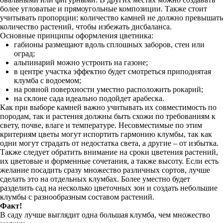
более угловатые и прямоугольные композиции. Также стоит
учитывать пропорции: количество камней не должно превышать
количество растений, чтобы избежать дисбаланса.
Основные принципы оформления цветника:
габионы размещают вдоль сплошных заборов, стен или
оград;
альпинарий можно устроить на газоне;
в центре участка эффектно будет смотреться приподнятая
клумба с водоемом;
на ровной поверхности уместно расположить рокарий;
на склоне сада идеально подойдет арабеска.
Как при выборе камней важно учитывать их совместимость по
породам, так и растения должны быть схожи по требованиям к
свету, почве, влаге и температуре. Несовместимые по этим
критериям цветы могут испортить гармонию клумбы, так как
одни могут страдать от недостатка света, а другие – от избытка.
Также следует обратить внимание на сроки цветения растений,
их цветовые и форменные сочетания, а также высоту. Если есть
желание посадить сразу множество различных сортов, лучше
сделать это на отдельных клумбах. Более уместно будет
разделить сад на несколько цветочных зон и создать небольшие
клумбы с разнообразным составом растений.
Факт!
В саду лучше выглядит одна большая клумба, чем множество