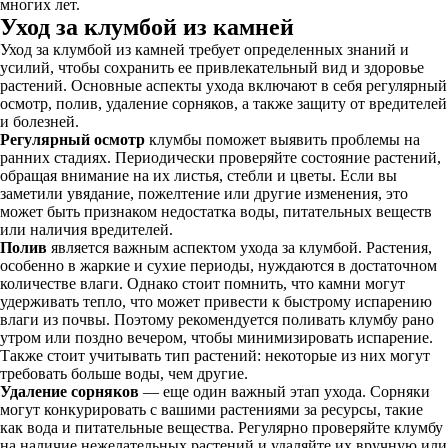
многих лет.
Уход за клумбой из камней
Уход за клумбой из камней требует определенных знаний и
усилий, чтобы сохранить ее привлекательный вид и здоровье
растений. Основные аспекты ухода включают в себя регулярный
осмотр, полив, удаление сорняков, а также защиту от вредителей
и болезней.
Регулярный осмотр
клумбы поможет выявить проблемы на
ранних стадиях. Периодически проверяйте состояние растений,
обращая внимание на их листья, стебли и цветы. Если вы
заметили увядание, пожелтение или другие изменения, это
может быть признаком недостатка воды, питательных веществ
или наличия вредителей.
Полив
является важным аспектом ухода за клумбой. Растения,
особенно в жаркие и сухие периоды, нуждаются в достаточном
количестве влаги. Однако стоит помнить, что камни могут
удерживать тепло, что может привести к быстрому испарению
влаги из почвы. Поэтому рекомендуется поливать клумбу рано
утром или поздно вечером, чтобы минимизировать испарение.
Также стоит учитывать тип растений: некоторые из них могут
требовать больше воды, чем другие.
Удаление сорняков
— еще один важный этап ухода. Сорняки
могут конкурировать с вашими растениями за ресурсы, такие
как вода и питательные вещества. Регулярно проверяйте клумбу
на наличие нежелательных растений и удаляйте их вручную или