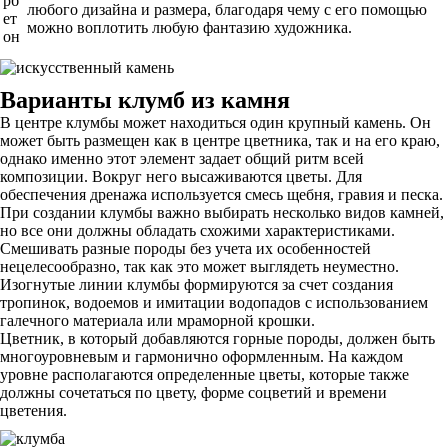
рб
любого дизайна и размера, благодаря чему с его помощью
ет
можно воплотить любую фантазию художника.
он
Варианты клумб из камня
В центре клумбы может находиться один крупный камень. Он
может быть размещен как в центре цветника, так и на его краю,
однако именно этот элемент задает общий ритм всей
композиции. Вокруг него высаживаются цветы. Для
обеспечения дренажа используется смесь щебня, гравия и песка.
При создании клумбы важно выбирать несколько видов камней,
но все они должны обладать схожими характеристиками.
Смешивать разные породы без учета их особенностей
нецелесообразно, так как это может выглядеть неуместно.
Изогнутые линии клумбы формируются за счет создания
тропинок, водоемов и имитации водопадов с использованием
галечного материала или мраморной крошки.
Цветник, в который добавляются горные породы, должен быть
многоуровневым и гармонично оформленным. На каждом
уровне располагаются определенные цветы, которые также
должны сочетаться по цвету, форме соцветий и времени
цветения.