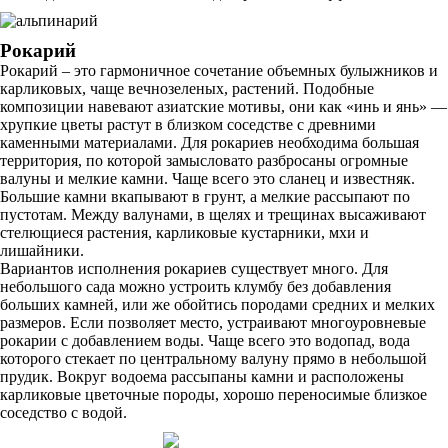
Рокарий
Рокарий – это гармоничное сочетание объемных булыжников и
карликовых, чаще вечнозеленых, растений. Подобные
композиции навевают азиатские мотивы, они как «инь и янь» —
хрупкие цветы растут в близком соседстве с древними
каменными материалами. Для рокариев необходима большая
территория, по которой замысловато разбросаны огромные
валуны и мелкие камни. Чаще всего это сланец и известняк.
Большие камни вкапывают в грунт, а мелкие рассыпают по
пустотам. Между валунами, в щелях и трещинах высаживают
стелющиеся растения, карликовые кустарники, мхи и
лишайники.
Вариантов исполнения рокариев существует много. Для
небольшого сада можно устроить клумбу без добавления
больших камней, или же обойтись породами средних и мелких
размеров. Если позволяет место, устраивают многоуровневые
рокарии с добавлением воды. Чаще всего это водопад, вода
которого стекает по центральному валуну прямо в небольшой
прудик. Вокруг водоема рассыпаны камни и расположены
карликовые цветочные породы, хорошо переносимые близкое
соседство с водой.