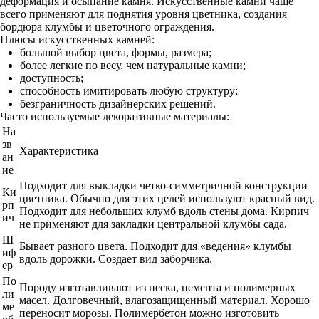
деформация и осыпание камня. Искусственные камни чаще
всего применяют для поднятия уровня цветника, создания
бордюра клумбы и цветочного ограждения.
Плюсы искусственных камней:
большой выбор цвета, формы, размера;
более легкие по весу, чем натуральные камни;
доступность;
способность имитировать любую структуру;
безграничность дизайнерских решений.
Часто используемые декоративные материалы:
На
зв
Характеристика
ан
ие
Подходит для выкладки четко-симметричной конструкции
Ки
цветника. Обычно для этих целей используют красный вид.
рп
Подходит для небольших клумб вдоль стены дома. Кирпич
ич
не применяют для закладки центральной клумбы сада.
Ш
Бывает разного цвета. Подходит для «ведения» клумбы
иф
вдоль дорожки. Создает вид заборчика.
ер
По
Породу изготавливают из песка, цемента и полимерных
ли
масел. Долговечный, влагозащищенный материал. Хорошо
ме
переносит морозы. Полимербетон можно изготовить