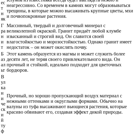
ес
неагрессивно. Со временем в камнях могут образовываться
т
трещины, в которые можно высаживать крупные цветы, мхи
н
и почвопокровные растения.
як
Г
Массивный, твердый и долговечный минерал с
ра
великолепной окраской. Гранит придаёт любой клумбе
н
изысканный и строгий вид. Он славится своей
и
влагостойкостью и морозостойкостью. Однако гранит имеет
т
недостаток – он может окислять почву.
Б
Этот камень образуется из магмы и может служить более
аз
десяти лет, не теряя своего привлекательного вида. Он
ал
прочный и стойкий, идеально подходит для цветочных
ьт
бордюров.
В
ул
ка
н
Прочный, но хорошо пропускающий воздух материал с
и
нежными оттенками и округлыми формами. Обычно на
че
валуны из туфа высаживают вьющиеся растения, которые
ск
красиво обвивают его, создавая эффект дикой природы.
и
й
ту
ф