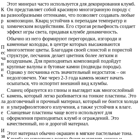
Этот минерал часто используется для декорирования клумб.
К
Он представляет собой красивую многогранную породу с
ва
разнообразными оттенками, что позволяет создавать любые
р
композиции. Кварц устойчив к перепадам температур и
ц
химическим воздействиям. Его строгая рельефность создает
эффект игры света, придавая клумбе динамичность.
Обычно из него формируют перегородки, изгороди и
каменные колодцы, в центре которых высаживаются
П
многолетние цветы. Благодаря своей слоистой и пористой
ес
структуре, песчаник делает цветник более легким и
ча
воздушным. Для приподнятых композиций подойдут
н
крупные валуны и бутовые камни (подвиды породы).
и
Однако у песчаника есть значительный недостаток – он
к
недолговечен. Уже через 2-3 года камень может начать
осыпаться, что испортит внешний вид клумбы.
Сланец образуется из глины и выглядит как многослойный
С
камень, который легко разбивается на тонкие пластины. Это
ла
долговечный и прочный материал, который не боится холода
н
и ультрафиолетового излучения, а также устойчив к влаге.
е
Сланцевые пластины чаще всего используют для
ц
оформления приподнятых клумб и ограждений. Это
качественный, но и дорогой материал.
И
Этот материал обычно окрашен в мягкие пастельные тона.
зв
Клумба из известняка всегда будет выглядеть нежно и