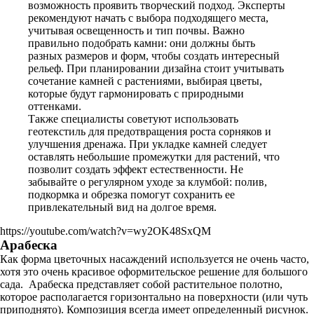
возможность проявить творческий подход. Эксперты
рекомендуют начать с выбора подходящего места,
учитывая освещенность и тип почвы. Важно
правильно подобрать камни: они должны быть
разных размеров и форм, чтобы создать интересный
рельеф. При планировании дизайна стоит учитывать
сочетание камней с растениями, выбирая цветы,
которые будут гармонировать с природными
оттенками.
Также специалисты советуют использовать
геотекстиль для предотвращения роста сорняков и
улучшения дренажа. При укладке камней следует
оставлять небольшие промежутки для растений, что
позволит создать эффект естественности. Не
забывайте о регулярном уходе за клумбой: полив,
подкормка и обрезка помогут сохранить ее
привлекательный вид на долгое время.
https://youtube.com/watch?v=wy2OK48SxQM
Арабеска
Как форма цветочных насаждений используется не очень часто,
хотя это очень красивое оформительское решение для большого
сада. Арабеска представляет собой растительное полотно,
которое располагается горизонтально на поверхности (или чуть
приподнято). Композиция всегда имеет определенный рисунок.