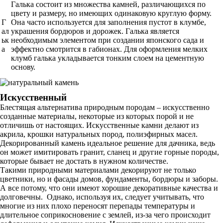
Галька состоит из множества камней, различающихся по
цвету и размеру, но имеющих одинаковую круглую форму.
Г
Она часто используется для заполнения пустот в клумбе,
ал
украшения бордюров и дорожек. Галька является
ьк
необходимым элементом при создании японского сада и
а
эффектно смотрится в габионах. Для оформления мелких
клумб галька укладывается тонким слоем на цементную
основу.
Искусственный
Блестящая альтернатива природным породам – искусственно
созданные материалы, некоторые из которых порой и не
отличишь от настоящих. Искусственные камни делают из
акрила, крошки натуральных пород, полиэфирных масел.
Декорированный камень идеальное решение для дачника, ведь
он может имитировать гранит, сланец и другие горные породы,
которые бывает не достать в нужном количестве.
Такими природными материалами декорируют не только
цветники, но и фасады домов, фундаменты, бордюры и заборы.
А все потому, что они имеют хорошие декоративные качества и
долговечны. Однако, используя их, следует учитывать, что
многие из них плохо переносят перепады температуры и
длительное соприкосновение с землей, из-за чего происходит