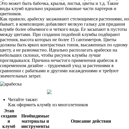
Это может быть бабочка, крылья, листья, цветы и т.д. Такие
виды клумб идеально украшают боковые части партеров и
цветников.
Как правило, арабеску засаживают стелющимися растениями, но
бывает, в композицию добавляют мелкую гальку для придания
клумбе более объемного и четкого вида. Ее засыпают в пустоты
между цветами. При создании подобной клумбы подбирают
растения, высота которых не более 15 сантиметров. Цветы
должны быть ярких контрастных тонов, высаженных по одному
цвету, а не разномастно. Идеально располагать арабески на
небольших склонах, чтобы рисунок клумбы лучше
проглядывался. Причина нечастого применения арабесок в
современном дизайне – трудоемкий уход за растениями в
сравнении с рабатками и другими насаждениями и требуют
значительных затрат.
Читайте также:
Как оформить клумбу из многолетников
Этап
создани
Необходимые
я
материалы и
Описание действия
клумб
инструменты