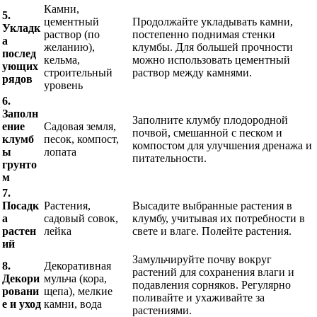
Камни,
5.
цементный
Продолжайте укладывать камни,
Укладк
раствор (по
постепенно поднимая стенки
а
желанию),
клумбы. Для большей прочности
послед
кельма,
можно использовать цементный
ующих
строительный
раствор между камнями.
рядов
уровень
6.
Заполн
Заполните клумбу плодородной
ение
Садовая земля,
почвой, смешанной с песком и
клумб
песок, компост,
компостом для улучшения дренажа и
ы
лопата
питательности.
грунто
м
7.
Посадк
Растения,
Высадите выбранные растения в
а
садовый совок,
клумбу, учитывая их потребности в
растен
лейка
свете и влаге. Полейте растения.
ий
Замульчируйте почву вокруг
8.
Декоративная
растений для сохранения влаги и
Декори
мульча (кора,
подавления сорняков. Регулярно
ровани
щепа), мелкие
поливайте и ухаживайте за
е и уход
камни, вода
растениями.