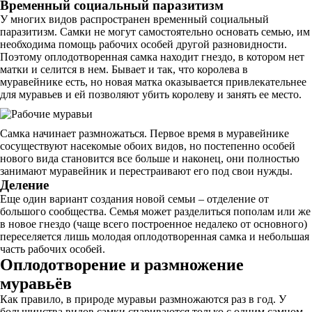
Временный социальный паразитизм
У многих видов распространен временный социальный
паразитизм. Самки не могут самостоятельно основать семью, им
необходима помощь рабочих особей другой разновидности.
Поэтому оплодотворенная самка находит гнездо, в котором нет
матки и селится в нем. Бывает и так, что королева в
муравейнике есть, но новая матка оказывается привлекательнее
для муравьев и ей позволяют убить королеву и занять ее место.
Самка начинает размножаться. Первое время в муравейнике
сосуществуют насекомые обоих видов, но постепенно особей
нового вида становится все больше и наконец, они полностью
занимают муравейник и перестраивают его под свои нужды.
Деление
Еще один вариант создания новой семьи – отделение от
большого сообщества. Семья может разделиться пополам или же
в новое гнездо (чаще всего построенное недалеко от основного)
переселяется лишь молодая оплодотворенная самка и небольшая
часть рабочих особей.
Оплодотворение и размножение
муравьёв
Как правило, в природе муравьи размножаются раз в год. У
большинства видов самки спариваются только с одним самцом,