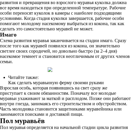
развития и превращения во взрослого муравья куколка должна
все время находиться при определенной температуре. Рабочие
особи переносят куколок в камеры с наиболее подходящими
условиями. Когда стадия куколки завершается, рабочие особи
помогают молодому насекомому выбраться из кокона, так как
сделать это самостоятельно муравей не может.
Имаго
Схема развития муравья заканчивается на стадии имаго. Сразу
после того как муравей появился из кокона, он значительно
светлее своих сородичей, но довольно быстро (за 2–4 дня)
насекомое темнеет и становится неотличимым от других членов
семьи.
Читайте также:
Как сделать муравьиную ферму своими руками
Взрослая особь, которая появившись на свет сразу же
приступает к своим обязанностям. Поначалу все молодые
муравьи ухаживают за маткой и расплодом. Позже они работают
внутри гнезда, занимаясь его строительством и обустройством.
Часть молодняка становится защитниками муравейника или
занимаются поисками и доставкой пищи.
Пол муравьёв
Пол муравья определяется на начальной стадии цикла развития