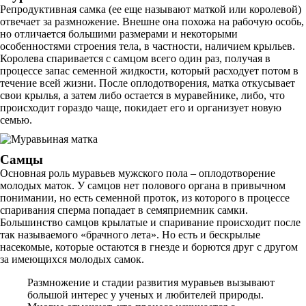
Репродуктивная самка (ее еще называют маткой или королевой)
отвечает за размножение. Внешне она похожа на рабочую особь,
но отличается большими размерами и некоторыми
особенностями строения тела, в частности, наличием крыльев.
Королева спаривается с самцом всего один раз, получая в
процессе запас семенной жидкости, который расходует потом в
течение всей жизни. После оплодотворения, матка откусывает
свои крылья, а затем либо остается в муравейнике, либо, что
происходит гораздо чаще, покидает его и организует новую
семью.
Самцы
Основная роль муравьев мужского пола – оплодотворение
молодых маток. У самцов нет полового органа в привычном
понимании, но есть семенной проток, из которого в процессе
спаривания сперма попадает в семяприемник самки.
Большинство самцов крылатые и спаривание происходит после
так называемого «брачного лета». Но есть и бескрылые
насекомые, которые остаются в гнезде и борются друг с другом
за имеющихся молодых самок.
Размножение и стадии развития муравьев вызывают
большой интерес у ученых и любителей природы.