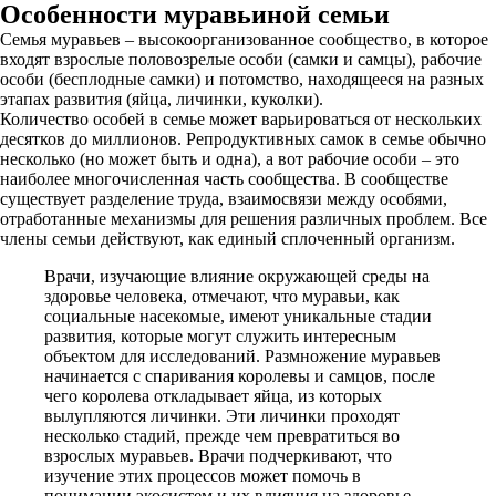
Особенности муравьиной семьи
Семья муравьев – высокоорганизованное сообщество, в которое
входят взрослые половозрелые особи (самки и самцы), рабочие
особи (бесплодные самки) и потомство, находящееся на разных
этапах развития (яйца, личинки, куколки).
Количество особей в семье может варьироваться от нескольких
десятков до миллионов. Репродуктивных самок в семье обычно
несколько (но может быть и одна), а вот рабочие особи – это
наиболее многочисленная часть сообщества. В сообществе
существует разделение труда, взаимосвязи между особями,
отработанные механизмы для решения различных проблем. Все
члены семьи действуют, как единый сплоченный организм.
Врачи, изучающие влияние окружающей среды на
здоровье человека, отмечают, что муравьи, как
социальные насекомые, имеют уникальные стадии
развития, которые могут служить интересным
объектом для исследований. Размножение муравьев
начинается с спаривания королевы и самцов, после
чего королева откладывает яйца, из которых
вылупляются личинки. Эти личинки проходят
несколько стадий, прежде чем превратиться во
взрослых муравьев. Врачи подчеркивают, что
изучение этих процессов может помочь в
понимании экосистем и их влияния на здоровье