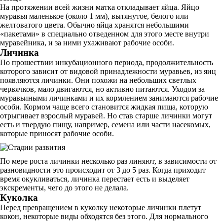
На протяжении всей жизни матка откладывает яйца. Яйцо
муравья маленькое (около 1 мм), вытянутое, белого или
желтоватого цвета. Обычно яйца хранятся небольшими
«пакетами» в специально отведенном для этого месте внутри
муравейника, и за ними ухаживают рабочие особи.
Личинка
По прошествии инкубационного периода, продолжительность
которого зависит от видовой принадлежности муравьев, из яиц
появляются личинки. Они похожи на небольших светлых
червячков, мало двигаются, но активно питаются. Уходом за
муравьиными личинками и их кормлением занимаются рабочие
особи. Кормом чаще всего становится жидкая пища, которую
отрыгивает взрослый муравей. Но став старше личинки могут
есть и твердую пищу, например, семена или части насекомых,
которые приносят рабочие особи.
По мере роста личинки несколько раз линяют, в зависимости от
разновидности это происходит от 3 до 5 раз. Когда приходит
время окукливаться, личинка перестает есть и выделяет
экскременты, чего до этого не делала.
Куколка
Перед превращением в куколку некоторые личинки плетут
кокон, некоторые виды обходятся без этого. Для нормального