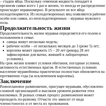
– стадии яйца. Поскольку семенная жидкость попадает в
организм самки всего 1 раз в жизни, то иногда ее распределение
происходит неравномерно. В результате не все яйца
оплодотворяются. Из оплодотворенных яиц появляются рабочие
особи или самки, из неоплодотворенных – муравьи мужского
пола.
Продолжительность жизни
Продолжительность жизни муравья определяется его полом и
положением в семье:
самцы живут несколько недель;
рабочие особи – от нескольких месяцев до 3 (реже 5) лет;
королева может прожить 15 – 20 лет (рекорд 28 лет
зафиксирован для матки, жившей в лабораторных
условиях).
На срок жизни влияют условия обитания, погодные условия,
активность естественных врагов. В естественных условиях
население муравейника практически полностью обновляется на
протяжении года (за исключением королевы).
Заключение
Разноплановое размножение, присущее муравьям, обусловлено
сложной организацией и высоким уровнем развития этих
насекомых. В разных семьях процесс размножения может
проходить по-разному. Отчасти это зависит от вида
членистоногих и от места их проживания.