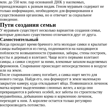
млн. до 550 млн. пар оснований ДНК у насекомых,
принадлежащих к разным видам. Геном муравьев содержит не
только информацию, необходимую для формирования и
существования организма, но и отвечает за социальное
поведение.
Пути создания семьи
У муравьев существует несколько вариантов создания семьи,
которые довольно существенно отличаются друг от друга.
Самостоятельный
Когда приходит время брачного лета молодые самки и крылатые
самцы выбираются из гнезд, поднимаются на находящиеся
поблизости возвышенности (травинки, заборы, стены построек,
кусты и деревья) и взлетают. Чаще всего первыми взлетают
самцы, а самки следуют за ними, влекомые запахом выделяемых
феромонов. Спаривание происходит непосредственно в воздухе
или на земле.
После спаривания самец погибает, а самка ищет место для
нового гнезда. Найдя его, она формирует в земле маленькую
закрытую камеру, куда откладывает яйца. Появившихся личинок
матка кормит выделениями слюнных желез, а когда они
превращаются в рабочих особей, все заботы по строительству
муравейника, добыванию корма и кормлению личинок,
переходят к ним. А королеве остается только регулярно
воспроизводить потомство.