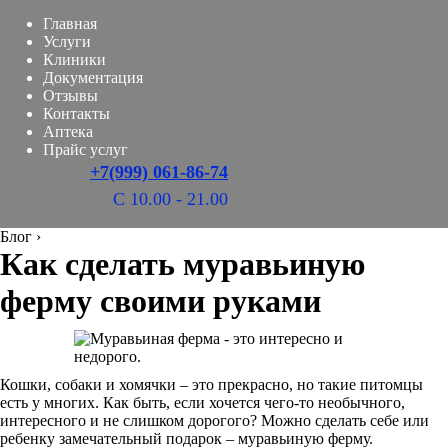
Главная
Услуги
Клиники
Документация
Отзывы
Контакты
Аптека
Прайс услуг
+7(999) 061-86-74
С 10.00 - 21.00
Блог
›
Как сделать муравьиную
ферму своими руками
Кошки, собаки и хомячки – это прекрасно, но такие питомцы
есть у многих. Как быть, если хочется чего-то необычного,
интересного и не слишком дорогого? Можно сделать себе или
ребенку замечательный подарок – муравьиную ферму.