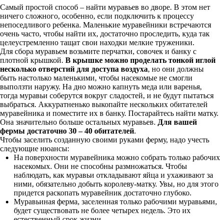
Самый простой способ – найти муравьев во дворе. В этом нет
ничего сложного, особенно, если подключить к процессу
непоседливого ребенка. Маленькие муравейники встречаются
очень часто, чтобы найти их, достаточно проследить, куда так
целеустремленно тащат свои находки мелкие труженики.
Для сбора муравьем возьмите перчатки, совочек и банку с
плотной крышкой.
В крышке можно проделать тонкой иглой
несколько отверстий для доступа воздуха
, но они должны
быть настолько маленькими, чтобы насекомые не смогли
выползти наружу. На дно можно капнуть меда или варенья,
тогда муравьи соберутся вокруг сладостей, и не будут пытаться
выбраться. Аккуратненько выкопайте нескольких обитателей
муравейника и поместите их в банку. Постарайтесь найти матку.
Она значительно больше остальных муравьев.
Для вашей
фермы достаточно 30 – 40 обитателей
.
Чтобы заселить созданную своими руками ферму, надо учесть
следующие нюансы:
На поверхности муравейника можно собрать только рабочих
насекомых. Они не способны размножаться. Чтобы
наблюдать, как муравьи откладывают яйца и ухаживают за
ними, обязательно добыть королеву-матку. Увы, но для этого
придется раскопать муравейник достаточно глубоко.
Муравьиная ферма, заселенная только рабочими муравьями,
будет существовать не более четырех недель. Это их
естественный срок жизни.