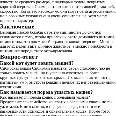
животные среднего размера, с поджарым телом, покрытым
короткой шерстью. Сиамцы отличаются потрясающей реакцией,
скоростью. Когда это необходимо они могут быть агрессивными,
но в обычных условиях они очень общительные, хотя могут
проявить характер.
Заключение
Выбирая способ борьбы с грызунами, многие до сих пор
склоняются к тому, чтобы привлечь к охоте домашнего питомца,
помня о том, что для мышей страшнее кошки зверя нет. Можно
для этих целей взять уличное животное, а можно приобрести в
питомнике породистого кота-крысолова.
Вопрос-ответ
Какой кот будет ловить мышей?
Сибирская кошка Сибиряки известны своей способностью не
только ловить мышей, но и успешно охотиться на более
крупных грызунов, таких как крысы. Их высокая активность,
пытливый ум и быстрота реакции делают их непревзойденными
охотниками.
Как называется порода ушастых кошек?
Как называется порода кошек с большими ушами?
Представителей семейства кошачьих с большими ушами не так
уж и мало. К ним можно, в первую очередь, отнести все
разновидности сфинксов и ориентальных кошек. Кроме того,
большие ушные раковины у сомали, гаваны, девон-рекса,