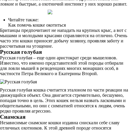
ловкие и быстрые, а охотничий инстинкт у них хорошо развит.
Читайте также:
Как помочь кошке окотиться
Британцы предпочитают не нападать на крупных крыс, а вот с
мышами и молодыми крысами справляются на отлично. Очень
часто эти кошки приносят добычу хозяину, проявляя заботу и
рассчитывая на угощение.
Русская голубая
Русская голубая – еще один аристократ среди мышеловов.
Известно, что именно представителей этой породы отбирали
для ловли мышей в резиденциях многих монарших особ, в
частности Петра Великого и Екатерины Второй.
Русская голубая кошка считается эталоном по части реакции на
движущийся объект. Она двигается стремительно, бесшумно,
попадая точно в цель. Этих кошек нельзя назвать ласковыми и
общительными, но они с симпатией относятся к людям, очень
редко проявляя агрессию.
Сиамская
Независимые сиамские кошки издавна снискали себе славу
отличных охотников. К этой древней породе относятся