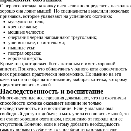
С первого взгляда на кошку очень сложно определить, насколько
хорошо она ловит мышей. Но специалисты выделили несколько
признаков, которые указывают на успешного охотника:
мускулистое тело;
крепкие лапы;
мощные челюсти;
очертания черепа напоминают треугольник;
уши высокие, с кисточками;
пышные усы;
пестрая окраска;
короткая шерсть.
Кроме того, кот должен быть активным и иметь хороший
аппетит. Понятно, что обнаружить у одного кота совокупность
всех признаков практически невозможно. Но именно на эти
качества стоит обращать внимание, выбирая котенка, которому
предстоит ловить мышей.
Наследственность и воспитание
Многочисленные исследования доказывают, что на охотничьи
способности котенка оказывает влияние не только
наследственность, но и воспитание. Если у малыша был
свободный доступ к добыче, а мать учила его ловить мышей, то
он станет хорошим охотником, независимо от породы или ее
отсутствия. Конечно, если к этому добавить необходимость
самому добывать себе еду, то способности разовьются еще