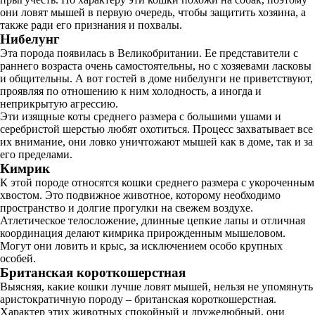
они ловят мышей в первую очередь, чтобы защитить хозяина, а
также ради его признания и похвалы.
Нибелунг
Эта порода появилась в Великобритании. Ее представители с
раннего возраста очень самостоятельны, но с хозяевами ласковы
и общительны. А вот гостей в доме нибелунги не приветствуют,
проявляя по отношению к ним холодность, а иногда и
неприкрытую агрессию.
Эти изящные коты среднего размера с большими ушами и
серебристой шерстью любят охотиться. Процесс захватывает все
их внимание, они ловко уничтожают мышей как в доме, так и за
его пределами.
Кимрик
К этой породе относятся кошки среднего размера с укороченным
хвостом. Это подвижное животное, которому необходимо
пространство и долгие прогулки на свежем воздухе.
Атлетическое телосложение, длинные цепкие лапы и отличная
координация делают кимрика прирожденным мышеловом.
Могут они ловить и крыс, за исключением особо крупных
особей.
Британская короткошерстная
Выясняя, какие кошки лучше ловят мышей, нельзя не упомянуть
аристократичную породу – британская короткошерстная.
Характер этих животных спокойный и дружелюбный, они