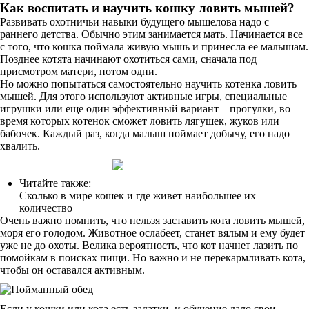
Как воспитать и научить кошку ловить мышей?
Развивать охотничьи навыки будущего мышелова надо с
раннего детства. Обычно этим занимается мать. Начинается все
с того, что кошка поймала живую мышь и принесла ее малышам.
Позднее котята начинают охотиться сами, сначала под
присмотром матери, потом одни.
Но можно попытаться самостоятельно научить котенка ловить
мышей. Для этого используют активные игры, специальные
игрушки или еще один эффективный вариант – прогулки, во
время которых котенок сможет ловить лягушек, жуков или
бабочек. Каждый раз, когда малыш поймает добычу, его надо
хвалить.
Читайте также:
Сколько в мире кошек и где живет наибольшее их
количество
Очень важно помнить, что нельзя заставить кота ловить мышей,
моря его голодом. Животное ослабеет, станет вялым и ему будет
уже не до охоты. Велика вероятность, что кот начнет лазить по
помойкам в поисках пищи. Но важно и не перекармливать кота,
чтобы он оставался активным.
Если у кошки или кота есть задатки, и обучение дало свои