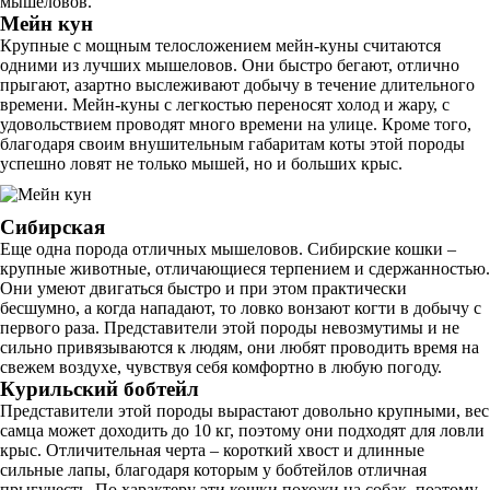
мышеловов.
Мейн кун
Крупные с мощным телосложением мейн-куны считаются
одними из лучших мышеловов. Они быстро бегают, отлично
прыгают, азартно выслеживают добычу в течение длительного
времени. Мейн-куны с легкостью переносят холод и жару, с
удовольствием проводят много времени на улице. Кроме того,
благодаря своим внушительным габаритам коты этой породы
успешно ловят не только мышей, но и больших крыс.
Сибирская
Еще одна порода отличных мышеловов. Сибирские кошки –
крупные животные, отличающиеся терпением и сдержанностью.
Они умеют двигаться быстро и при этом практически
бесшумно, а когда нападают, то ловко вонзают когти в добычу с
первого раза. Представители этой породы невозмутимы и не
сильно привязываются к людям, они любят проводить время на
свежем воздухе, чувствуя себя комфортно в любую погоду.
Курильский бобтейл
Представители этой породы вырастают довольно крупными, вес
самца может доходить до 10 кг, поэтому они подходят для ловли
крыс. Отличительная черта – короткий хвост и длинные
сильные лапы, благодаря которым у бобтейлов отличная
прыгучесть. По характеру эти кошки похожи на собак, поэтому