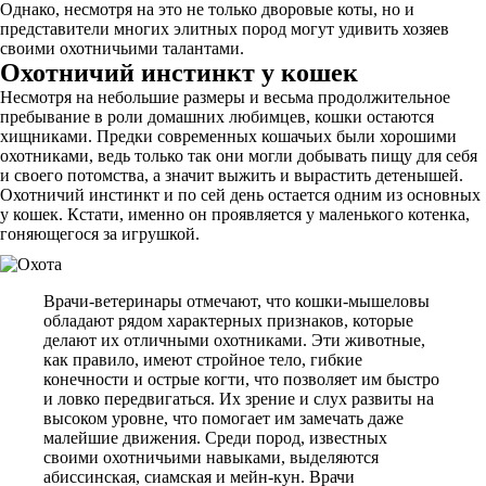
Однако, несмотря на это не только дворовые коты, но и
представители многих элитных пород могут удивить хозяев
своими охотничьими талантами.
Охотничий инстинкт у кошек
Несмотря на небольшие размеры и весьма продолжительное
пребывание в роли домашних любимцев, кошки остаются
хищниками. Предки современных кошачьих были хорошими
охотниками, ведь только так они могли добывать пищу для себя
и своего потомства, а значит выжить и вырастить детенышей.
Охотничий инстинкт и по сей день остается одним из основных
у кошек. Кстати, именно он проявляется у маленького котенка,
гоняющегося за игрушкой.
Врачи-ветеринары отмечают, что кошки-мышеловы
обладают рядом характерных признаков, которые
делают их отличными охотниками. Эти животные,
как правило, имеют стройное тело, гибкие
конечности и острые когти, что позволяет им быстро
и ловко передвигаться. Их зрение и слух развиты на
высоком уровне, что помогает им замечать даже
малейшие движения. Среди пород, известных
своими охотничьими навыками, выделяются
абиссинская, сиамская и мейн-кун. Врачи