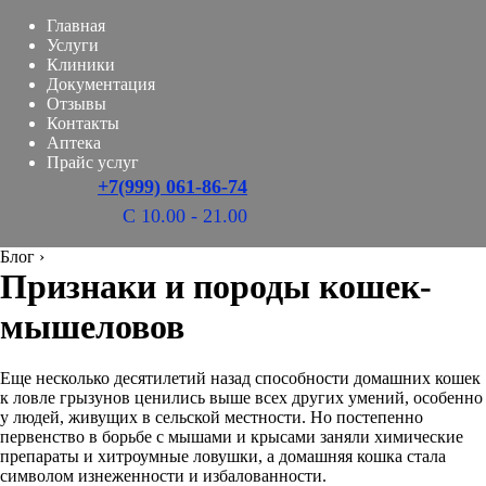
Главная
Услуги
Клиники
Документация
Отзывы
Контакты
Аптека
Прайс услуг
+7(999) 061-86-74
С 10.00 - 21.00
Блог
›
Признаки и породы кошек-
мышеловов
Еще несколько десятилетий назад способности домашних кошек
к ловле грызунов ценились выше всех других умений, особенно
у людей, живущих в сельской местности. Но постепенно
первенство в борьбе с мышами и крысами заняли химические
препараты и хитроумные ловушки, а домашняя кошка стала
символом изнеженности и избалованности.