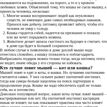
оказываются на подоконнике, на пороге, а то и у кровати
любимых хозяев. Объяснений тому, что кошка не съела мышку, а
принесла человеку, несколько:
Многие кошки воспринимают людей как неуклюжих
существ, не имеющих даже самых необходимых навыков.
Принося нам добычу, питомец проявляет заботу, чтобы его
человек не умер с голоду.
Кошка гордится собой, надеется на признание и похвалу
или же хочет порадовать хозяина.
Животное делает запасы съестного на будущее и считает, что
в доме еда будет в большей сохранности.
В любом случае к появлению в доме дохлой мыши надо
отнестись спокойно, а кошку похвалить и поблагодарить.
Выбрасывать подарок можно только тогда, когда питомец этого
не видит, иначе обиды у его стороны не избежать.
Кто лучше ловит мышей — кот или кошка?
Мышей ловят и едят и коты, и кошки. Но лучшими охотниками
считаются самки. У них сильнее развит охотничий инстинкт,
тогда как самцы больше нацелены на поиск партнерши и
продолжение рода. Кошке же надо обеспечить едой не только
себя, но и потомство.
Довольно популярный вопрос, какие коты лучше ловят мышей –
кастрированные или нет. На охотничий инстинкт кастрация
никак не влияет, но как показывает практика она часто влияет
образ жизни животного. Кот становится ленивым, избегает