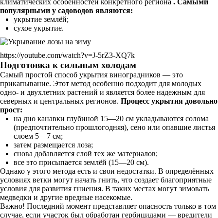
климатических особенностей конкретного региона
. Самыми
популярными у садоводов являются:
укрытие землёй;
сухое укрытие.
https://youtube.com/watch?v=J-5rZ3-XQ7k
Подготовка к сильным холодам
Самый простой способ укрытия виноградников — это
прикапывание. Этот метод особенно подходит для молодых
одно- и двухлетних растений и является более надежным для
северных и центральных регионов.
Процесс укрытия довольно
прост:
на дно канавки глубиной 15—20 см укладываются солома
(предпочтительно прошлогодняя), сено или опавшие листья
слоем 5—7 см;
затем размещается лоза;
снова добавляется слой тех же материалов;
все это присыпается землёй (15—20 см).
Однако у этого метода есть и свои недостатки. В определённых
условиях ветки могут начать гнить, что создает благоприятные
условия для развития гниения. В таких местах могут зимовать
медведки и другие вредные насекомые.
Важно! Последний момент представляет опасность только в том
случае, если участок был обработан гербицидами — вредители