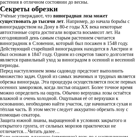
растения в отличном состоянии до весны.
Секреты обрезки
Учёные утверждают, что
виноградная лоза может
существовать до тысячи лет
. Например, до начала борьбы с
виноградарством на Дону в 80-е годы XX века некоторые
автохтонные сорта достигали возраста восьмисот лет. На
сегодняшний день самым старым растением считается
виноградник в Словении, который был посажен в 1548 году.
Действующий старейший виноградник находится в Австрии и
был основан в 1847 году. Одним из секретов такого долголетия
является правильный уход за виноградом в осенний и весенний
периоды.
Перед наступлением зимы садоводу предстоит выполнить
множество задач. Одной из самых значимых и трудных является
обрезка винограда. Эта процедура осуществляется после первых
осенних заморозков, когда листья опадают. Более точное время
можно определить на ощупь. Обычно верхушка лозы остаётся
влажной и очень холодной. Ощупывая её от верхушки к
основанию, необходимо найти участок, где начинается сухая и
тёплая часть. В этом месте следует аккуратно обрезать лозу с
помощью секатора.
Защита южной лианы, выращенной в условиях закрытого и
открытого грунта, от сильных морозов практически не
отличается…Читать далее…
Если оставить влажную (отмершую) лозу, то с наступлением