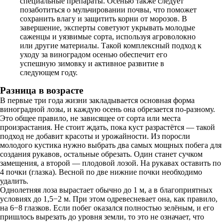
специальные препараты. Осенью также следует
позаботиться о мульчировании почвы, что поможет
сохранить влагу и защитить корни от морозов. В
завершение, эксперты советуют укрывать молодые
саженцы и уязвимые сорта, используя агроволокно
или другие материалы. Такой комплексный подход к
уходу за виноградом осенью обеспечит его
успешную зимовку и активное развитие в
следующем году.
Разница в возрасте
В первые три года жизни закладывается основная форма
виноградной лозы, и каждую осень она обрезается по-разному.
Это общее правило, не зависящее от сорта или места
произрастания. Не стоит ждать, пока куст разрастётся — такой
подход не добавит красоты и урожайности. Из поросли
молодого кустика нужно выбрать два самых мощных побега для
создания рукавов, остальные обрезать. Один станет сучком
замещения, а второй — плодовой лозой. На рукавах оставить по
4 почки (глазка). Весной по две нижние почки необходимо
удалить.
Однолетняя лоза вырастает обычно до 1 м, а в благоприятных
условиях до 1,5−2 м. При этом одревесневает она, как правило,
на 6−8 глазков. Если побег оказался полностью зелёным, и его
пришлось вырезать до уровня земли, то это не означает, что