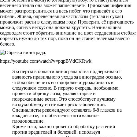
весеннего тепла она может заплесневеть. Грибковая инфекция
может распространиться на весь побег, что приведёт к его
гибели. Живая, одревесневшая часть лозы (тёплая и сухая)
продолжит расти в следующем году. Проверить её пригодность
можно, согнув ветку: она должна хрустеть. Начинающим
садоводам стоит обратить внимание на цвет сердцевины стебля:
обрезать нужно до тех пор, пока он не станет зелёным вместо
белого.
https://youtube.com/watch?v=pqpBVdCKRwk
Эксперты в области виноградарства подчеркивают
важность правильного ухода за виноградом осенью,
чтобы обеспечить его здоровье и урожайность в
следующем сезоне. В первую очередь, необходимо
провести обрезку лозы, удаляя старые и
поврежденные ветви. Это способствует лучшему
воздухообмену и снижает риск заболеваний.
Специалисты рекомендуют оставлять 6-8 глазков на
каждой лозе, что обеспечит оптимальное
плодоношение.
Кроме того, важно провести обработку растений
против вредителей и болезней, используя