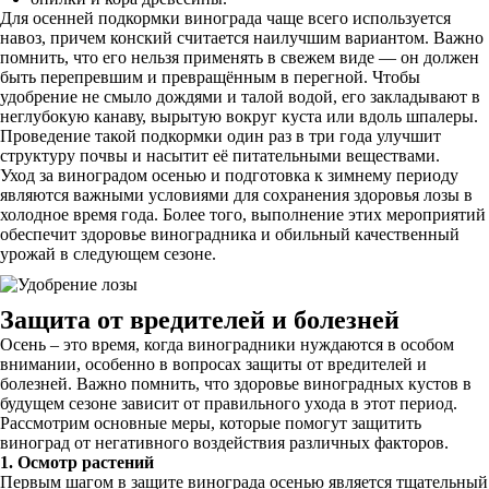
Для осенней подкормки винограда чаще всего используется
навоз, причем конский считается наилучшим вариантом. Важно
помнить, что его нельзя применять в свежем виде — он должен
быть перепревшим и превращённым в перегной. Чтобы
удобрение не смыло дождями и талой водой, его закладывают в
неглубокую канаву, вырытую вокруг куста или вдоль шпалеры.
Проведение такой подкормки один раз в три года улучшит
структуру почвы и насытит её питательными веществами.
Уход за виноградом осенью и подготовка к зимнему периоду
являются важными условиями для сохранения здоровья лозы в
холодное время года. Более того, выполнение этих мероприятий
обеспечит здоровье виноградника и обильный качественный
урожай в следующем сезоне.
Защита от вредителей и болезней
Осень – это время, когда виноградники нуждаются в особом
внимании, особенно в вопросах защиты от вредителей и
болезней. Важно помнить, что здоровье виноградных кустов в
будущем сезоне зависит от правильного ухода в этот период.
Рассмотрим основные меры, которые помогут защитить
виноград от негативного воздействия различных факторов.
1. Осмотр растений
Первым шагом в защите винограда осенью является тщательный