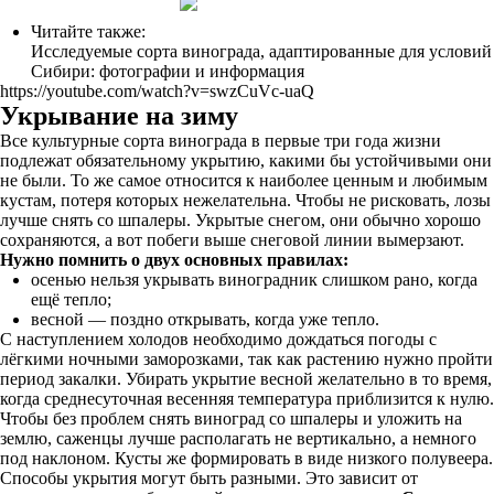
Читайте также:
Исследуемые сорта винограда, адаптированные для условий
Сибири: фотографии и информация
https://youtube.com/watch?v=swzCuVc-uaQ
Укрывание на зиму
Все культурные сорта винограда в первые три года жизни
подлежат обязательному укрытию, какими бы устойчивыми они
не были. То же самое относится к наиболее ценным и любимым
кустам, потеря которых нежелательна. Чтобы не рисковать, лозы
лучше снять со шпалеры. Укрытые снегом, они обычно хорошо
сохраняются, а вот побеги выше снеговой линии вымерзают.
Нужно помнить о двух основных правилах:
осенью нельзя укрывать виноградник слишком рано, когда
ещё тепло;
весной — поздно открывать, когда уже тепло.
С наступлением холодов необходимо дождаться погоды с
лёгкими ночными заморозками, так как растению нужно пройти
период закалки. Убирать укрытие весной желательно в то время,
когда среднесуточная весенняя температура приблизится к нулю.
Чтобы без проблем снять виноград со шпалеры и уложить на
землю, саженцы лучше располагать не вертикально, а немного
под наклоном. Кусты же формировать в виде низкого полувеера.
Способы укрытия могут быть разными. Это зависит от