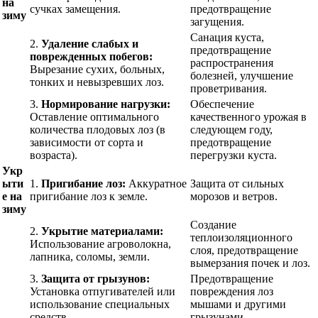
на
сучках замещения.
предотвращение
зиму
загущения.
Санация куста,
2.
Удаление слабых и
предотвращение
поврежденных побегов:
распространения
Вырезание сухих, больных,
болезней, улучшение
тонких и невызревших лоз.
проветривания.
3.
Нормирование нагрузки:
Обеспечение
Оставление оптимального
качественного урожая в
количества плодовых лоз (в
следующем году,
зависимости от сорта и
предотвращение
возраста).
перегрузки куста.
Укр
ыти
1.
Пригибание лоз:
Аккуратное
Защита от сильных
е на
пригибание лоз к земле.
морозов и ветров.
зиму
Создание
2.
Укрытие материалами:
теплоизоляционного
Использование агроволокна,
слоя, предотвращение
лапника, соломы, земли.
вымерзания почек и лоз.
3.
Защита от грызунов:
Предотвращение
Установка отпугивателей или
повреждения лоз
использование специальных
мышами и другими
средств.
грызунами.