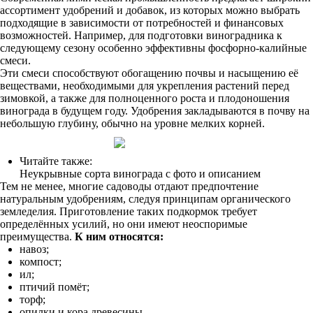
ассортимент удобрений и добавок, из которых можно выбрать
подходящие в зависимости от потребностей и финансовых
возможностей. Например, для подготовки виноградника к
следующему сезону особенно эффективны фосфорно-калийные
смеси.
Эти смеси способствуют обогащению почвы и насыщению её
веществами, необходимыми для укрепления растений перед
зимовкой, а также для полноценного роста и плодоношения
винограда в будущем году. Удобрения закладываются в почву на
небольшую глубину, обычно на уровне мелких корней.
Читайте также:
Неукрывные сорта винограда с фото и описанием
Тем не менее, многие садоводы отдают предпочтение
натуральным удобрениям, следуя принципам органического
земледелия. Приготовление таких подкормок требует
определённых усилий, но они имеют неоспоримые
преимущества.
К ним относятся:
навоз;
компост;
ил;
птичий помёт;
торф;
опилки и кора древесины.