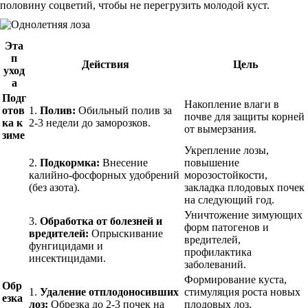
половину соцветий, чтобы не перегрузить молодой куст.
Эта
п
Действия
Цель
уход
а
Подг
Накопление влаги в
отов
1.
Полив:
Обильный полив за
почве для защиты корней
ка к
2-3 недели до заморозков.
от вымерзания.
зиме
Укрепление лозы,
2.
Подкормка:
Внесение
повышение
калийно-фосфорных удобрений
морозостойкости,
(без азота).
закладка плодовых почек
на следующий год.
Уничтожение зимующих
3.
Обработка от болезней и
форм патогенов и
вредителей:
Опрыскивание
вредителей,
фунгицидами и
профилактика
инсектицидами.
заболеваний.
Формирование куста,
Обр
1.
Удаление отплодоносивших
стимуляция роста новых
езка
лоз:
Обрезка до 2-3 почек на
плодовых лоз,