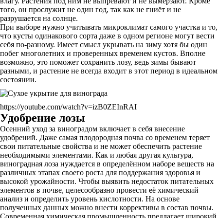
влагу. Растения под ним не выпревают и не вымерзают. Кроме
того, он прослужит не один год, так как не гниёт и не
разрушается на солнце.
При выборе нужно учитывать микроклимат самого участка и то,
что кусты одинакового сорта даже в одном регионе могут вести
себя по-разному. Имеет смысл укрывать на зиму хотя бы один
побег многолетних и проверенных временем кустов. Вполне
возможно, это поможет сохранить лозу, ведь зимы бывают
разными, и растение не всегда входит в этот период в идеальном
состоянии.
https://youtube.com/watch?v=izB0ZEInRAI
Удобрение лозы
Осенний уход за виноградом включает в себя внесение
удобрений. Даже самая плодородная почва со временем теряет
свои питательные свойства и не может обеспечить растение
необходимыми элементами. Как и любая другая культура,
виноградная лоза нуждается в определённом наборе веществ на
различных этапах своего роста для поддержания здоровья и
высокой урожайности. Чтобы выявить недостаток питательных
элементов в почве, целесообразно провести её химический
анализ и определить уровень кислотности. На основе
полученных данных можно внести коррективы в состав почвы.
Современная химическая промышленность предлагает широкий