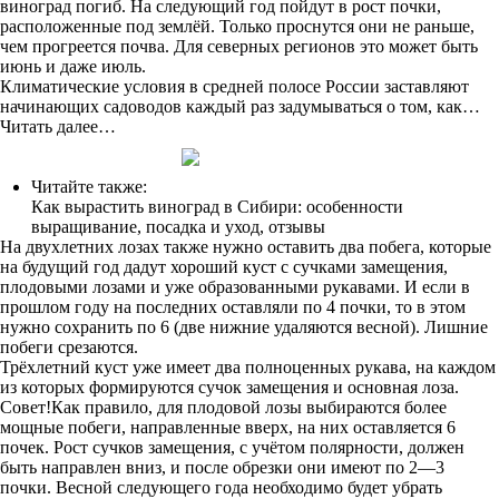
виноград погиб. На следующий год пойдут в рост почки,
расположенные под землёй. Только проснутся они не раньше,
чем прогреется почва. Для северных регионов это может быть
июнь и даже июль.
Климатические условия в средней полосе России заставляют
начинающих садоводов каждый раз задумываться о том, как…
Читать далее…
Читайте также:
Как вырастить виноград в Сибири: особенности
выращивание, посадка и уход, отзывы
На двухлетних лозах также нужно оставить два побега, которые
на будущий год дадут хороший куст с сучками замещения,
плодовыми лозами и уже образованными рукавами. И если в
прошлом году на последних оставляли по 4 почки, то в этом
нужно сохранить по 6 (две нижние удаляются весной). Лишние
побеги срезаются.
Трёхлетний куст уже имеет два полноценных рукава, на каждом
из которых формируются сучок замещения и основная лоза.
Совет!Как правило, для плодовой лозы выбираются более
мощные побеги, направленные вверх, на них оставляется 6
почек. Рост сучков замещения, с учётом полярности, должен
быть направлен вниз, и после обрезки они имеют по 2—3
почки. Весной следующего года необходимо будет убрать