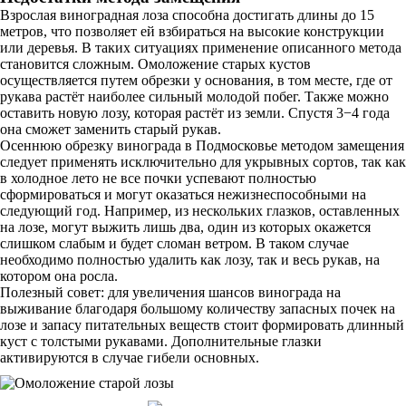
Взрослая виноградная лоза способна достигать длины до 15
метров, что позволяет ей взбираться на высокие конструкции
или деревья. В таких ситуациях применение описанного метода
становится сложным. Омоложение старых кустов
осуществляется путем обрезки у основания, в том месте, где от
рукава растёт наиболее сильный молодой побег. Также можно
оставить новую лозу, которая растёт из земли. Спустя 3−4 года
она сможет заменить старый рукав.
Осеннюю обрезку винограда в Подмосковье методом замещения
следует применять исключительно для укрывных сортов, так как
в холодное лето не все почки успевают полностью
сформироваться и могут оказаться нежизнеспособными на
следующий год. Например, из нескольких глазков, оставленных
на лозе, могут выжить лишь два, один из которых окажется
слишком слабым и будет сломан ветром. В таком случае
необходимо полностью удалить как лозу, так и весь рукав, на
котором она росла.
Полезный совет: для увеличения шансов винограда на
выживание благодаря большому количеству запасных почек на
лозе и запасу питательных веществ стоит формировать длинный
куст с толстыми рукавами. Дополнительные глазки
активируются в случае гибели основных.