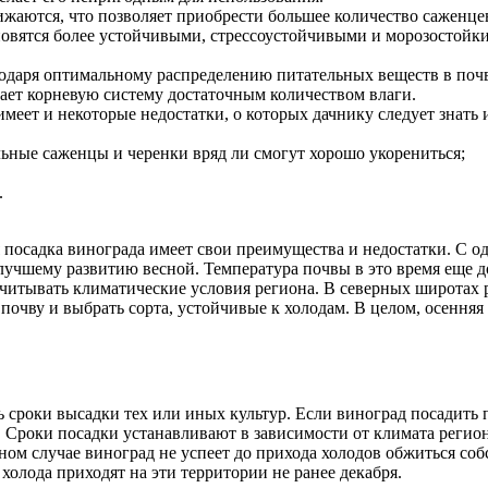
жаются, что позволяет приобрести большее количество саженцев
новятся более устойчивыми, стрессоустойчивыми и морозостойк
одаря оптимальному распределению питательных веществ в почв
вает корневую систему достаточным количеством влаги.
имеет и некоторые недостатки, о которых дачнику следует знать
ные саженцы и черенки вряд ли смогут хорошо укорениться;
.
 посадка винограда имеет свои преимущества и недостатки. С о
 лучшему развитию весной. Температура почвы в это время еще д
читывать климатические условия региона. В северных широтах р
 почву и выбрать сорта, устойчивые к холодам. В целом, осення
сроки высадки тех или иных культур. Если виноград посадить п
. Сроки посадки устанавливают в зависимости от климата регион
 ином случае виноград не успеет до прихода холодов обжиться 
холода приходят на эти территории не ранее декабря.