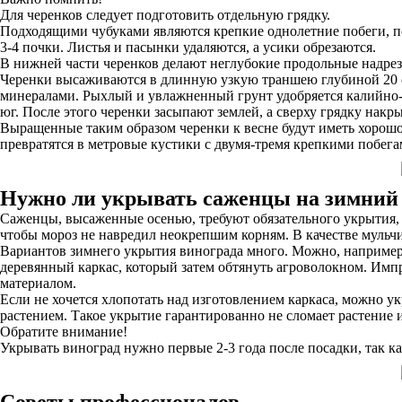
Для черенков следует подготовить отдельную грядку.
Подходящими чубуками являются крепкие однолетние побеги, по
3-4 почки. Листья и пасынки удаляются, а усики обрезаются.
В нижней части черенков делают неглубокие продольные надрез
Черенки высаживаются в длинную узкую траншею глубиной 20 са
минералами. Рыхлый и увлажненный грунт удобряется калийно-
юг. После этого черенки засыпают землей, а сверху грядку накр
Выращенные таким образом черенки к весне будут иметь хорошо
превратятся в метровые кустики с двумя-тремя крепкими побега
Нужно ли укрывать саженцы на зимний
Саженцы, высаженные осенью, требуют обязательного укрытия, 
чтобы мороз не навредил неокрепшим корням. В качестве мульчи 
Вариантов зимнего укрытия винограда много. Можно, например
деревянный каркас, который затем обтянуть агроволокном. Им
материалом.
Если не хочется хлопотать над изготовлением каркаса, можно 
растением. Такое укрытие гарантированно не сломает растение 
Обратите внимание!
Укрывать виноград нужно первые 2-3 года после посадки, так к