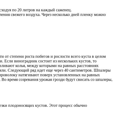
сходуя по 20 литров на каждый саженец.
ения свежего воздуха. Через несколько дней пленку можно
и от степени роста побегов и рослости всего куста в целом
. Если виноградник состоит из нескольких кустов, то
авливают колья, между которыми на равных расстояниях
емли. Следующий ряд идет еще через 40 сантиметров. Шпалеры
 проволоку натягивают поверх установленных на равных
Во время созревания урожая грозди будут свисать со шпалеры,
езки плодоносящих кустов. Этот процесс обычно