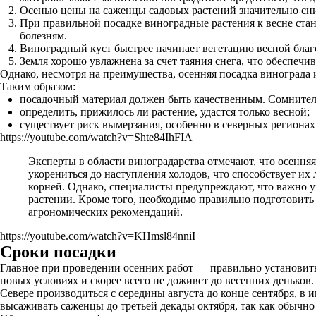
Осенью цены на саженцы садовых растений значительно сни
При правильной посадке виноградные растения к весне ста
болезням.
Виноградный куст быстрее начинает вегетацию весной благ
Земля хорошо увлажнена за счет таяния снега, что обеспечи
Однако, несмотря на преимущества, осенняя посадка винограда 
Таким образом:
посадочный материал должен быть качественным. Сомнитель
определить, прижилось ли растение, удастся только весной;
существует риск вымерзания, особенно в северных регионах
https://youtube.com/watch?v=Shte84IhFIA
Эксперты в области виноградарства отмечают, что осенняя
укорениться до наступления холодов, что способствует их
корней. Однако, специалисты предупреждают, что важно у
растении. Кроме того, необходимо правильно подготовить
агрономических рекомендаций.
https://youtube.com/watch?v=KHmsl84nniI
Сроки посадки
Главное при проведении осенних работ — правильно установить 
новых условиях и скорее всего не доживет до весенних деньков
Севере производиться с середины августа до конце сентября, в
высаживать саженцы до третьей декады октября, так как обычно 