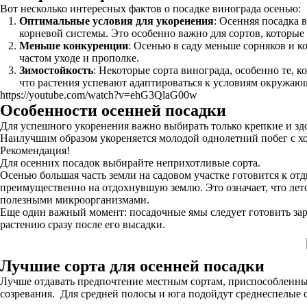
Вот несколько интересных фактов о посадке винограда осенью:
Оптимальные условия для укоренения
: Осенняя посадка 
корневой системы. Это особенно важно для сортов, которые
Меньше конкуренции
: Осенью в саду меньше сорняков и 
частом уходе и прополке.
Зимостойкость
: Некоторые сорта винограда, особенно те, 
что растения успевают адаптироваться к условиям окружаю
https://youtube.com/watch?v=ehG3QlaG00w
Особенности осенней посадки
Для успешного укоренения важно выбирать только крепкие и зд
Наилучшим образом укореняется молодой однолетний побег с 
Рекомендация!
Для осенних посадок выбирайте неприхотливые сорта.
Осенью большая часть земли на садовом участке готовится к от
преимущественно на отдохнувшую землю. Это означает, что летом
полезными микроорганизмами.
Еще один важный момент: посадочные ямы следует готовить зара
растению сразу после его высадки.
Лучшие сорта для осенней посадки
Лучше отдавать предпочтение местным сортам, приспособленны
созревания. Для средней полосы и юга подойдут среднеспелые 