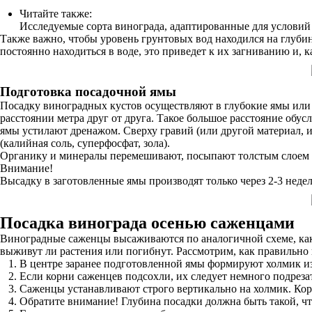
Читайте также:
Исследуемые сорта винограда, адаптированные для услови
Также важно, чтобы уровень грунтовых вод находился на глубине 
постоянно находиться в воде, это приведет к их загниванию и, к
Подготовка посадочной ямы
Посадку виноградных кустов осуществляют в глубокие ямы или
расстоянии метра друг от друга. Такое большое расстояние обус
ямы устилают дренажом. Сверху гравий (или другой материал, 
(калийная соль, суперфосфат, зола).
Органику и минералы перемешивают, посыпают толстым слоем пл
Внимание!
Высадку в заготовленные ямы производят только через 2-3 недели
Посадка винограда осенью саженцами
Виноградные саженцы высаживаются по аналогичной схеме, как 
выживут ли растения или погибнут. Рассмотрим, как правильно 
В центре заранее подготовленной ямы формируют холмик из
Если корни саженцев подсохли, их следует немного подреза
Саженцы устанавливают строго вертикально на холмик. Корн
Обратите внимание! Глубина посадки должна быть такой, чт