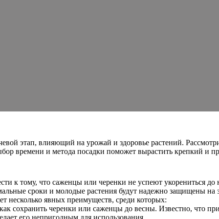
евой этап, влияющий на урожай и здоровье растений. Рассмотр
ыбор времени и метода посадки поможет вырастить крепкий и пр
сти к тому, что саженцы или черенки не успеют укорениться до 
тимальные сроки и молодые растения будут надежно защищены на
ет несколько явных преимуществ, среди которых:
 как сохранить черенки или саженцы до весны. Известно, что п
делает его непригодным для использования.