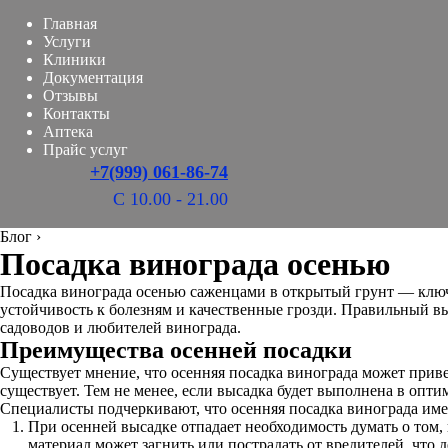
Главная
Услуги
Клиники
Документация
Отзывы
Контакты
Аптека
Прайс услуг
+7(999) 061-86-74
С 10.00 - 21.00
Блог
›
Посадка винограда осенью
Посадка винограда осенью саженцами в открытый грунт — ключ
устойчивость к болезням и качественные грозди. Правильный в
садоводов и любителей винограда.
Преимущества осенней посадки
Существует мнение, что осенняя посадка винограда может приве
существует. Тем не менее, если высадка будет выполнена в оп
Специалисты подчеркивают, что осенняя посадка винограда име
При осенней высадке отпадает необходимость думать о том,
материал может загнить или пострадать от вредителей, что 