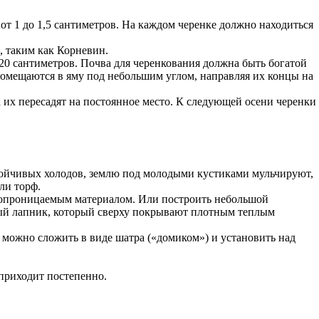
т 1 до 1,5 сантиметров. На каждом черенке должно находиться
, таким как Корневин.
0 сантиметров. Почва для черенкования должна быть богатой
мещаются в яму под небольшим углом, направляя их концы на
 их пересадят на постоянное место. К следующей осени черенки
стойчивых холодов, землю под молодыми кустиками мульчируют,
ли торф.
ухопроницаемым материалом. Или построить небольшой
вый лапник, который сверху покрывают плотным теплым
 можно сложить в виде шатра («домиком») и установить над
 приходит постепенно.