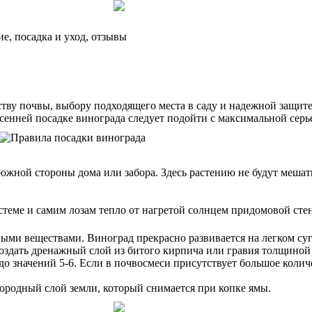
е, посадка и уход, отзывы
тву почвы, выбору подходящего места в саду и надежной защите
сенней посадке винограда следует подойти с максимальной серь
жной стороны дома или забора. Здесь растению не будут мешать
стеме и самим лозам тепло от нагретой солнцем придомовой сте
ыми веществами. Виноград прекрасно развивается на легком су
создать дренажный слой из битого кирпича или гравия толщиной 
до значений 5-6. Если в почвосмеси присутствует большое колич
ородный слой земли, который снимается при копке ямы.