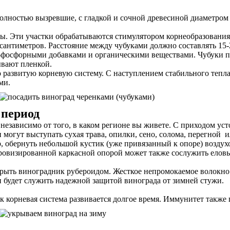
лностью вызревшие, с гладкой и сочной древесиной диаметром о
ы. Эти участки обрабатываются стимулятором корнеобразования
нтиметров. Расстояние между чубуками должно составлять 15-2
фосфорными добавками и органическими веществами. Чубуки по
ывают пленкой.
 развитую корневую систему. С наступлением стабильного тепла
ми.
 период
независимо от того, в каком регионе вы живете. С приходом у
могут выступать сухая трава, опилки, сено, солома, перегной и
, обернуть небольшой кустик (уже привязанный к опоре) возд
провизированной каркасной опорой может также сослужить ело
укрыть виноградник рубероидом. Жесткое непромокаемое волокно
и будет служить надежной защитой винограда от зимней стужи.
ак корневая система развивается долгое время. Иммунитет также