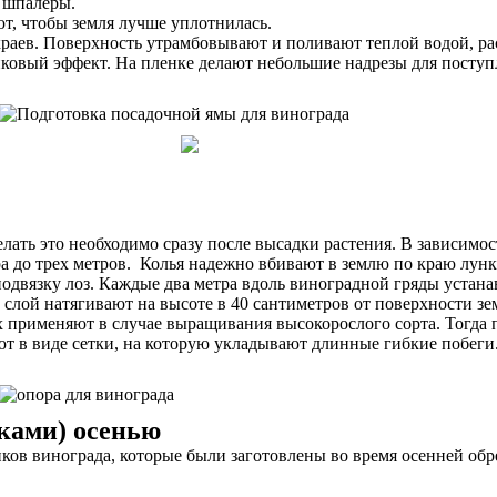
 шпалеры.
ют, чтобы земля лучше уплотнилась.
 краев. Поверхность утрамбовывают и поливают теплой водой, ра
ковый эффект. На пленке делают небольшие надрезы для поступл
ать это необходимо сразу после высадки растения. В зависимост
 до трех метров. Колья надежно вбивают в землю по краю лунки
подвязку лоз. Каждые два метра вдоль виноградной гряды устан
слой натягивают на высоте в 40 сантиметров от поверхности з
х применяют в случае выращивания высокорослого сорта. Тогда
 в виде сетки, на которую укладывают длинные гибкие побеги. 
ками) осенью
ов винограда, которые были заготовлены во время осенней обр