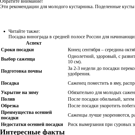
Обратите внимание!
Эти рекомендации для молодого кустарника. Поделенные кусты 
Читайте также:
Посадка винограда в средней полосе России для начинающи
Аспект
Сроки посадки
Конец сентября – середина октя
Однолетний, здоровый, с развит
Выбор саженца
10 см).
За 2-3 недели до посадки перек
Подготовка почвы
удобрения.
Посадка
Саженец поместить в яму, распр
Укрытие на зиму
Обязательно для молодых сажен
Полив
После посадки обильный, затем
Обрезка
После посадки укоротить побеги
Преимущества осенней
Саженцы лучше укореняются, р
посадки
Недостатки осенней посадки
Риск вымерзания при суровых з
Интересные факты