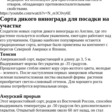
отваров, обладающих противовоспалительными
свойствами.
https://youtube.com/watch?v=N_re3C0vy6E
Сорта дикого винограда для посадки на
участке
Создатели новых сортов дикого винограда из Англии, где это
растение пользуется особым уважением, ежегодно работают над
его улучшением. Однако наиболее популярными остаются
традиционные сорта, которые были привезены на континент с
берегов Северной Америки и Японии.
Томсон
Американский сорт, вырастающий в длину до 3, 5 м.
Выдерживает морозы без укрытия до -35 градусов.
Прошлогодние стебли имеют кору серо-желтого цвета, молодые
– зеленого. После наступления первых заморозков обычная
зеленая пальчатосложная листва овальной формы растения
приобретает светло-сливовый оттенок. Для хорошего роста
лианы потребуется вертикальная опора.
Амурский прорыв
Этот морозостойкий сорт, родом из Восточной России, способен
выдерживать температуры до -50 градусов без дополнительного
укрытия. Открытый ботаниками около 60 лет назад, он стал