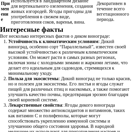
Используется в ландшафтном дизайне
При
Декоративен в
для вертикального озеленения, создания
мен
течение всего
живых изгородей. Ягоды пригодны для
ени
вегетационного
употребления в свежем виде,
е
периода.
приготовления соков, варенья, вина.
Интересные факты
Вот несколько интересных фактов о диком винограде:
Устойчивость к климатическим условиям
: Дикий
виноград, особенно сорт “Параллельный”, известен своей
высокой устойчивостью к различным климатическим
условиям. Он может расти в самых разных регионах,
включая зоны с холодными зимами и жаркими летами, что
делает его идеальным для садоводов, стремящихся к
минимальному уходу.
Польза для экосистемы
: Дикий виноград не только красив,
но и полезен для экосистемы. Его листья и ягоды служат
пищей для различных птиц и насекомых, а также помогают
улучшить качество почвы, предотвращая эрозию благодаря
своей корневой системе.
Лекарственные свойства
: Ягоды дикого винограда
содержат множество антиоксидантов и витаминов, таких
как витамин C и полифенолы, которые могут
способствовать укреплению иммунной системы и
улучшению общего состояния здоровья. В народной
медицине их используют для приготовления настоев и