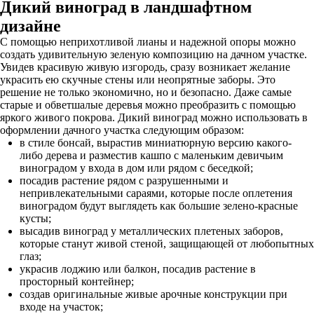
Дикий виноград в ландшафтном
дизайне
С помощью неприхотливой лианы и надежной опоры можно
создать удивительную зеленую композицию на дачном участке.
Увидев красивую живую изгородь, сразу возникает желание
украсить ею скучные стены или неопрятные заборы. Это
решение не только экономично, но и безопасно. Даже самые
старые и обветшалые деревья можно преобразить с помощью
яркого живого покрова. Дикий виноград можно использовать в
оформлении дачного участка следующим образом:
в стиле бонсай, вырастив миниатюрную версию какого-
либо дерева и разместив кашпо с маленьким девичьим
виноградом у входа в дом или рядом с беседкой;
посадив растение рядом с разрушенными и
непривлекательными сараями, которые после оплетения
виноградом будут выглядеть как большие зелено-красные
кусты;
высадив виноград у металлических плетеных заборов,
которые станут живой стеной, защищающей от любопытных
глаз;
украсив лоджию или балкон, посадив растение в
просторный контейнер;
создав оригинальные живые арочные конструкции при
входе на участок;