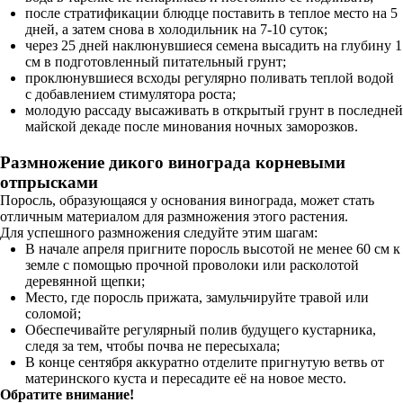
после стратификации блюдце поставить в теплое место на 5
дней, а затем снова в холодильник на 7-10 суток;
через 25 дней наклюнувшиеся семена высадить на глубину 1
см в подготовленный питательный грунт;
проклюнувшиеся всходы регулярно поливать теплой водой
с добавлением стимулятора роста;
молодую рассаду высаживать в открытый грунт в последней
майской декаде после минования ночных заморозков.
Размножение дикого винограда корневыми
отпрысками
Поросль, образующаяся у основания винограда, может стать
отличным материалом для размножения этого растения.
Для успешного размножения следуйте этим шагам:
В начале апреля пригните поросль высотой не менее 60 см к
земле с помощью прочной проволоки или расколотой
деревянной щепки;
Место, где поросль прижата, замульчируйте травой или
соломой;
Обеспечивайте регулярный полив будущего кустарника,
следя за тем, чтобы почва не пересыхала;
В конце сентября аккуратно отделите пригнутую ветвь от
материнского куста и пересадите её на новое место.
Обратите внимание!