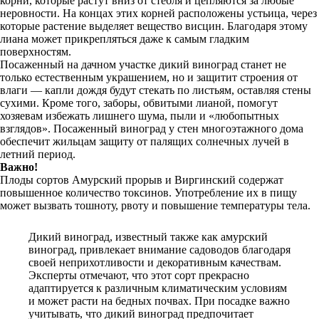
корни, которые растут вниз от стебля и цепляются за любые
неровности. На концах этих корней расположены устьица, через
которые растение выделяет вещество висцин. Благодаря этому
лиана может прикрепляться даже к самым гладким
поверхностям.
Посаженный на дачном участке дикий виноград станет не
только естественным украшением, но и защитит строения от
влаги — капли дождя будут стекать по листьям, оставляя стены
сухими. Кроме того, заборы, обвитыми лианой, помогут
хозяевам избежать лишнего шума, пыли и «любопытных
взглядов». Посаженный виноград у стен многоэтажного дома
обеспечит жильцам защиту от палящих солнечных лучей в
летний период.
Важно!
Плоды сортов Амурский прорыв и Виргинский содержат
повышенное количество токсинов. Употребление их в пищу
может вызвать тошноту, рвоту и повышение температуры тела.
Дикий виноград, известный также как амурский
виноград, привлекает внимание садоводов благодаря
своей неприхотливости и декоративным качествам.
Эксперты отмечают, что этот сорт прекрасно
адаптируется к различным климатическим условиям
и может расти на бедных почвах. При посадке важно
учитывать, что дикий виноград предпочитает