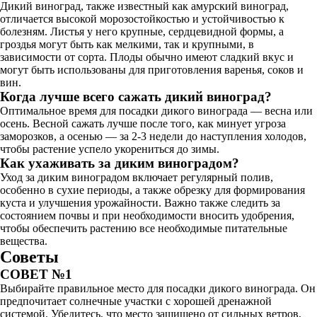
Дикий виноград, также известный как амурский виноград,
отличается высокой морозостойкостью и устойчивостью к
болезням. Листья у него крупные, сердцевидной формы, а
гроздья могут быть как мелкими, так и крупными, в
зависимости от сорта. Плоды обычно имеют сладкий вкус и
могут быть использованы для приготовления варенья, соков и
вин.
Когда лучше всего сажать дикий виноград?
Оптимальное время для посадки дикого винограда — весна или
осень. Весной сажать лучше после того, как минует угроза
заморозков, а осенью — за 2-3 недели до наступления холодов,
чтобы растение успело укорениться до зимы.
Как ухаживать за диким виноградом?
Уход за диким виноградом включает регулярный полив,
особенно в сухие периоды, а также обрезку для формирования
куста и улучшения урожайности. Важно также следить за
состоянием почвы и при необходимости вносить удобрения,
чтобы обеспечить растению все необходимые питательные
вещества.
Советы
СОВЕТ №1
Выбирайте правильное место для посадки дикого винограда. Он
предпочитает солнечные участки с хорошей дренажной
системой. Убедитесь, что место защищено от сильных ветров,