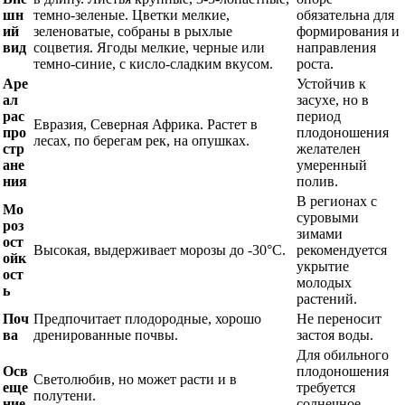
шн
темно-зеленые. Цветки мелкие,
обязательна для
ий
зеленоватые, собраны в рыхлые
формирования и
вид
соцветия. Ягоды мелкие, черные или
направления
темно-синие, с кисло-сладким вкусом.
роста.
Аре
Устойчив к
ал
засухе, но в
рас
период
Евразия, Северная Африка. Растет в
про
плодоношения
лесах, по берегам рек, на опушках.
стр
желателен
ане
умеренный
ния
полив.
В регионах с
Мо
суровыми
роз
зимами
ост
Высокая, выдерживает морозы до -30°C.
рекомендуется
ойк
укрытие
ост
молодых
ь
растений.
Поч
Предпочитает плодородные, хорошо
Не переносит
ва
дренированные почвы.
застоя воды.
Для обильного
Осв
плодоношения
Светолюбив, но может расти и в
еще
требуется
полутени.
ние
солнечное