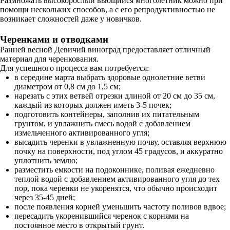
Размножать высокорослый вьющийся многолетник можно при
помощи нескольких способов, а с его репродуктивностью не
возникает сложностей даже у новичков.
Черенками и отводками
Ранней весной Девичий виноград предоставляет отличный
материал для черенкования.
Для успешного процесса вам потребуется:
в середине марта выбрать здоровые однолетние ветви
диаметром от 0,8 см до 1,5 см;
нарезать с этих ветвей отрезки длиной от 20 см до 35 см,
каждый из которых должен иметь 3-5 почек;
подготовить контейнеры, заполнив их питательным
грунтом, и увлажнить смесь водой с добавлением
измельченного активированного угля;
высадить черенки в увлажненную почву, оставляя верхнюю
почку на поверхности, под углом 45 градусов, и аккуратно
уплотнить землю;
разместить емкости на подоконнике, поливая ежедневно
теплой водой с добавлением активированного угля до тех
пор, пока черенки не укоренятся, что обычно происходит
через 35-45 дней;
после появления корней уменьшить частоту поливов вдвое;
пересадить укоренившийся черенок с корнями на
постоянное место в открытый грунт.