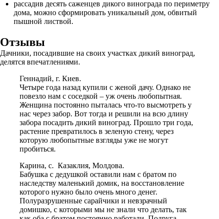
рассадив десять саженцев дикого винограда по периметру
дома, можно сформировать уникальный дом, обвитый
пышной листвой.
Отзывы
Дачники, посадившие на своих участках дикий виноград,
делятся впечатлениями.
Геннадий, г. Киев.
Четыре года назад купили с женой дачу. Однако не
повезло нам с соседкой – уж очень любопытная.
Женщина постоянно пыталась что-то высмотреть у
нас через забор. Вот тогда и решили на всю длину
забора посадить дикий виноград. Прошло три года,
растение превратилось в зеленую стену, через
которую любопытные взгляды уже не могут
пробиться.
Карина, с. Казаклия, Молдова.
Бабушка с дедушкой оставили нам с братом по
наследству маленький домик, на восстановление
которого нужно было очень много денег.
Полуразрушенные сарайчики и невзрачный
домишко, с которыми мы не знали что делать, так
как оба с братом постоянно работали. Подруга