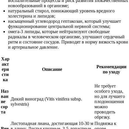
воспалительные процессы и риск развития злокачественных
новообразований в организме;
натуральный стирол, понижающий уровень вредного
холестерина и липидов;
насыщенный углеводород гептакозан, который улучшает
функционирование центральной нервной системы;
омега-3 липиды, которые нейтрализуют свободные
радикалы в человеческом организме, улучшают сердечный
ритм и состояние сосудов. Приводят в норму вязкость крови
и артериальное давление.
Хар
акт
Рекомендации
ери
Описание
по уходу
сти
ка
Не требует
Наз
особого ухода,
ван
но для лучшего
Дикий виноград (Vitis vinifera subsp.
ие
плодоношения
sylvestris)
сор
можно
та
проводить
обрезку.
Листопадная лиана, достигающая 10-30 м
Подвязка к
Вне
в длину. Листья крупные, 3-5-лопастные,
опоре