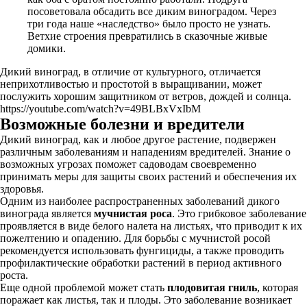
посоветовала обсадить все диким виноградом. Через
три года наше «наследство» было просто не узнать.
Ветхие строения превратились в сказочные живые
домики.
Дикий виноград, в отличие от культурного, отличается
неприхотливостью и простотой в выращивании, может
послужить хорошим защитником от ветров, дождей и солнца.
https://youtube.com/watch?v=49BLBxVxIbM
Возможные болезни и вредители
Дикий виноград, как и любое другое растение, подвержен
различным заболеваниям и нападениям вредителей. Знание о
возможных угрозах поможет садоводам своевременно
принимать меры для защиты своих растений и обеспечения их
здоровья.
Одним из наиболее распространенных заболеваний дикого
винограда является
мучнистая роса
. Это грибковое заболевание
проявляется в виде белого налета на листьях, что приводит к их
пожелтению и опадению. Для борьбы с мучнистой росой
рекомендуется использовать фунгициды, а также проводить
профилактические обработки растений в период активного
роста.
Еще одной проблемой может стать
плодовитая гниль
, которая
поражает как листья, так и плоды. Это заболевание возникает