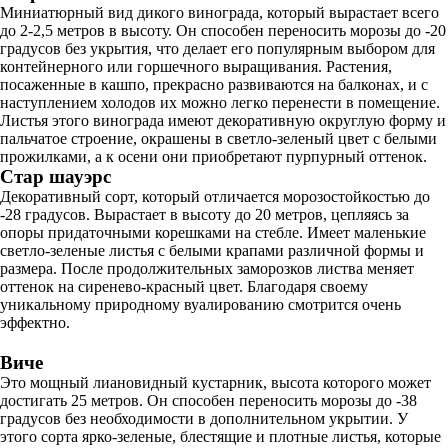
Миниатюрный вид дикого винограда, который вырастает всего
до 2-2,5 метров в высоту. Он способен переносить морозы до -20
градусов без укрытия, что делает его популярным выбором для
контейнерного или горшечного выращивания. Растения,
посаженные в кашпо, прекрасно развиваются на балконах, и с
наступлением холодов их можно легко перенести в помещение.
Листья этого винограда имеют декоративную округлую форму и
пальчатое строение, окрашены в светло-зеленый цвет с белыми
прожилками, а к осени они приобретают пурпурный оттенок.
Стар шауэрс
Декоративный сорт, который отличается морозостойкостью до
-28 градусов. Вырастает в высоту до 20 метров, цепляясь за
опоры придаточными корешками на стебле. Имеет маленькие
светло-зеленые листья с белыми крапами различной формы и
размера. После продолжительных заморозков листва меняет
оттенок на сиренево-красный цвет. Благодаря своему
уникальному природному вуалированию смотрится очень
эффектно.
Виче
Это мощный лиановидный кустарник, высота которого может
достигать 25 метров. Он способен переносить морозы до -38
градусов без необходимости в дополнительном укрытии. У
этого сорта ярко-зеленые, блестящие и плотные листья, которые