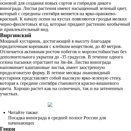
основой для создания новых сортов и гибридов дикого
винограда. Листья растения имеют насыщенный зеленый цвет,
который с середины сентября меняется на ярко-оранжево-
красный. К началу осени на кустах появляются гроздья мелких
черно-фиолетовых ягод, которые придают растению необычный
и привлекательный вид.
Виргинский
Мощный кустарник, достигающий в высоту благодаря
придаточным корешкам с клейким веществом, до 40 метров.
Отличается активным ростом побегов и морозостойкостью без
дополнительного укрытия до -35 градусов. В течение одного
сезона пасынки отрастают на 3м-4м. Листва винограда
напоминает каштановые листья, имеет заостренную
продолговатую форму. В летние месяцы лиановидный
кустарник представляет собой высокую ярко-зеленую стену,
которая к середине сентября становится красно-вишневого
цвета. Хорошо растет как на солнечных, так и на затененных
участках.
Читайте также:
Посадка винограда в средней полосе России для
начинающих
Генри