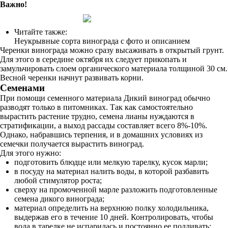
Важно!
Читайте также:
Неукрывные сорта винограда с фото и описанием
Черенки винограда можно сразу высаживать в открытый грунт.
Для этого в середине октября их следует прикопать и
замульчировать слоем органического материала толщиной 30 см.
Весной черенки начнут развивать корни.
Семенами
При помощи семенного материала Дикий виноград обычно
разводят только в питомниках. Так как самостоятельно
вырастить растение трудно, семена лианы нуждаются в
стратификации, а выход рассады составляет всего 8%-10%.
Однако, набравшись терпения, и в домашних условиях из
семечки получается вырастить виноград.
Для этого нужно:
подготовить блюдце или мелкую тарелку, кусок марли;
в посуду на материал налить воды, в которой разбавить
любой стимулятор роста;
сверху на промоченной марле разложить подготовленные
семена дикого винограда;
материал определить на верхнюю полку холодильника,
выдержав его в течение 10 дней. Контролировать, чтобы
вода в тарелке не испарилась и постоянно ее подливать;