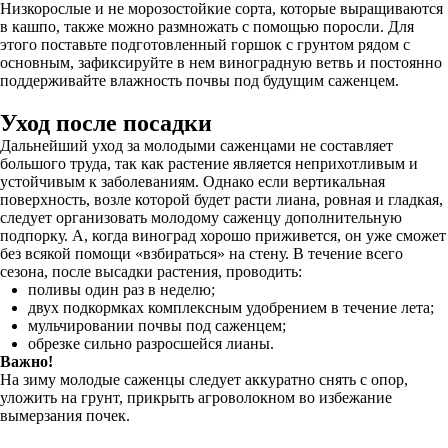
Низкорослые и не морозостойкие сорта, которые выращиваются
в кашпо, также можно размножать с помощью поросли. Для
этого поставьте подготовленный горшок с грунтом рядом с
основным, зафиксируйте в нем виноградную ветвь и постоянно
поддерживайте влажность почвы под будущим саженцем.
Уход после посадки
Дальнейший уход за молодыми саженцами не составляет
большого труда, так как растение является неприхотливым и
устойчивым к заболеваниям. Однако если вертикальная
поверхность, возле которой будет расти лиана, ровная и гладкая,
следует организовать молодому саженцу дополнительную
подпорку. А, когда виноград хорошо приживется, он уже сможет
без всякой помощи «взбираться» на стену. В течение всего
сезона, после высадки растения, проводить:
поливы один раз в неделю;
двух подкормках комплексным удобрением в течение лета;
мульчировании почвы под саженцем;
обрезке сильно разросшейся лианы.
Важно!
На зиму молодые саженцы следует аккуратно снять с опор,
уложить на грунт, прикрыть агроволокном во избежание
вымерзания почек.