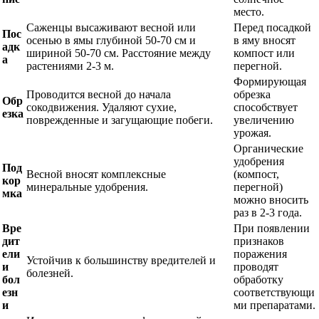
место.
Саженцы высаживают весной или
Перед посадкой
Пос
осенью в ямы глубиной 50-70 см и
в яму вносят
адк
шириной 50-70 см. Расстояние между
компост или
а
растениями 2-3 м.
перегной.
Формирующая
Проводится весной до начала
обрезка
Обр
сокодвижения. Удаляют сухие,
способствует
езка
поврежденные и загущающие побеги.
увеличению
урожая.
Органические
удобрения
Под
Весной вносят комплексные
(компост,
кор
минеральные удобрения.
перегной)
мка
можно вносить
раз в 2-3 года.
Вре
При появлении
дит
признаков
ели
поражения
Устойчив к большинству вредителей и
и
проводят
болезней.
бол
обработку
езн
соответствующи
и
ми препаратами.