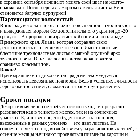
в середине сентября начинают менять свой цвет на желто-
оранжевый. После первых заморозков желтая листва Виче
становится багряно-пурпурной.
Партеноциссус волосистый
Виноград, который не отличается повышенной зимостойкостью
и выдерживает морозы без дополнительного укрытия до -20
градусов. В природе произрастает в Японии и юго-западе
Приморского края. Лиана, которая сохраняет свою
декоративность в течение всего сезона. Имеет плотные
блестящие трехлопастные листья с мягкой опушкой ярко-
зеленого цвета. В начале осени листва окрашивается в
оранжево-красный тон.
Важно!
При выращивании дикого винограда не рекомендуется
использовать деревянные подпорки. Ведь в условиях влажности
дерево быстро сгниет, сломается и травмирует растение.
Сроки посадки
Декоративная лиана не требует особого ухода и прекрасно
развивается как в тенистых местах, так и на солнечных
участках. Единственное, что будет отличать растения,
высаженные в разных условиях, – это цвет листвы. На
солнечных местах, под воздействием ультрафиолетовых лучей, в
осенние месяцы начинают проявляться пигменты каротин и