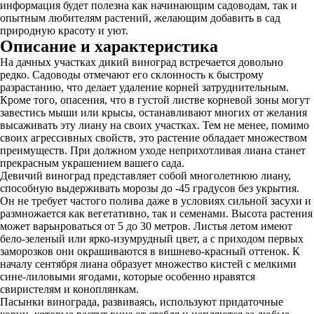
информация будет полезна как начинающим садоводам, так и
опытным любителям растений, желающим добавить в сад
природную красоту и уют.
Описание и характеристика
На дачных участках дикий виноград встречается довольно
редко. Садоводы отмечают его склонность к быстрому
разрастанию, что делает удаление корней затруднительным.
Кроме того, опасения, что в густой листве корневой зоны могут
завестись мыши или крысы, останавливают многих от желания
высаживать эту лиану на своих участках. Тем не менее, помимо
своих агрессивных свойств, это растение обладает множеством
преимуществ. При должном уходе неприхотливая лиана станет
прекрасным украшением вашего сада.
Девичий виноград представляет собой многолетнюю лиану,
способную выдерживать морозы до -45 градусов без укрытия.
Он не требует частого полива даже в условиях сильной засухи и
размножается как вегетативно, так и семенами. Высота растения
может варьироваться от 5 до 30 метров. Листья летом имеют
бело-зеленый или ярко-изумрудный цвет, а с приходом первых
заморозков они окрашиваются в вишнево-красный оттенок. К
началу сентября лиана образует множество кистей с мелкими
сине-лиловыми ягодами, которые особенно нравятся
свиристелям и коноплянкам.
Пасынки винограда, развиваясь, используют придаточные