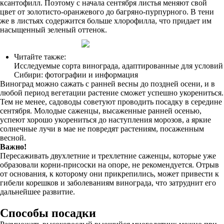
ксантофилл. Поэтому с начала сентября листья меняют свой
цвет от золотисто-оранжевого до багряно-пурпурного. В тени
же в листьях содержится больше хлорофилла, что придает им
насыщенный зеленый оттенок.
Читайте также:
Исследуемые сорта винограда, адаптированные для условий
Сибири: фотографии и информация
Виноград можно сажать с ранней весны до поздней осени, и в
любой период вегетации растение сможет успешно укорениться.
Тем не менее, садоводы советуют проводить посадку в середине
сентября. Молодые саженцы, высаженные ранней осенью,
успеют хорошо укорениться до наступления морозов, а яркие
солнечные лучи в мае не повредят растениям, посаженным
весной.
Важно!
Пересаживать двухлетние и трехлетние саженцы, которые уже
образовали корни-присоски на опоре, не рекомендуется. Отрыв
от основания, к которому они прикрепились, может привести к
гибели корешков и заболеваниям винограда, что затруднит его
дальнейшее развитие.
Способы посадки