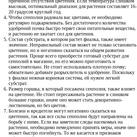
причиной отсутствия цветения. Если температура слишком
высокая, оптимальный диапазон для растения составляет 16-
20 градусов круглый год.
Чтобы сенполия радовала вас цветами, ее необходимо
регулярно подкармливать. Без достаточного количества
удобрений почва быстро теряет свои питательные вещества,
и растению не хватает сил для цветения.
Состав субстрата, в котором растет фиалка, также имеет
значение. Неправильный состав может не только остановить
цветение, но и негативно сказаться на общем развитии
растения. Проще всего приобрести готовый субстрат для
сенполий в магазине, но его можно приготовить и
самостоятельно. Не стоит использовать плотную почву;
обязательно добавьте разрыхлитель и удобрение. Поскольку
у фиалки нежная корневая система, ей нужен легкий
субстрат.
Размер горшка, в который посажена сенполия, также влияет
на цветение. Не стоит пересаживать растение в слишком
большие горшки, иначе оно может стать декоративно-
лиственным, но без цветов.
Болезни и вредители могут негативно сказаться на
цветении, так как все силы сенполии будут направлены на
борьбу с ними. Если вы заметили следы насекомых на
растении, необходимо немедленно принять меры, иначе оно
может быстро погибнуть. То же касается и признаков