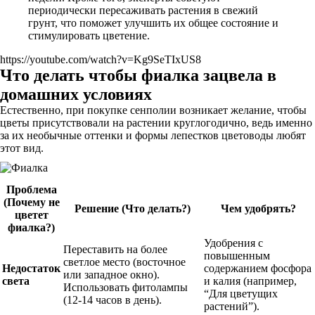
периодически пересаживать растения в свежий
грунт, что поможет улучшить их общее состояние и
стимулировать цветение.
https://youtube.com/watch?v=Kg9SeTIxUS8
Что делать чтобы фиалка зацвела в
домашних условиях
Естественно, при покупке сенполии возникает желание, чтобы
цветы присутствовали на растении круглогодично, ведь именно
за их необычные оттенки и формы лепестков цветоводы любят
этот вид.
Проблема
(Почему не
Решение (Что делать?)
Чем удобрять?
цветет
фиалка?)
Удобрения с
Переставить на более
повышенным
светлое место (восточное
Недостаток
содержанием фосфора
или западное окно).
света
и калия (например,
Использовать фитолампы
“Для цветущих
(12-14 часов в день).
растений”).