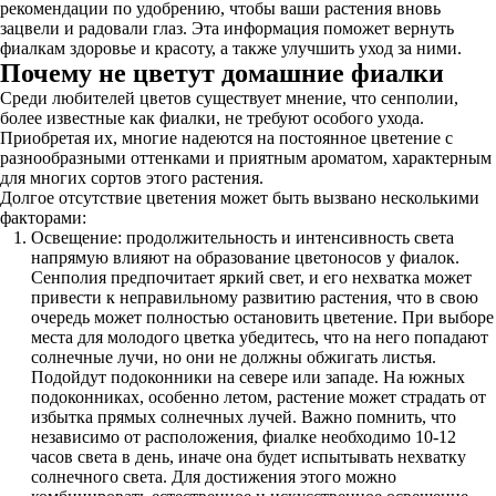
рекомендации по удобрению, чтобы ваши растения вновь
зацвели и радовали глаз. Эта информация поможет вернуть
фиалкам здоровье и красоту, а также улучшить уход за ними.
Почему не цветут домашние фиалки
Среди любителей цветов существует мнение, что сенполии,
более известные как фиалки, не требуют особого ухода.
Приобретая их, многие надеются на постоянное цветение с
разнообразными оттенками и приятным ароматом, характерным
для многих сортов этого растения.
Долгое отсутствие цветения может быть вызвано несколькими
факторами:
Освещение: продолжительность и интенсивность света
напрямую влияют на образование цветоносов у фиалок.
Сенполия предпочитает яркий свет, и его нехватка может
привести к неправильному развитию растения, что в свою
очередь может полностью остановить цветение. При выборе
места для молодого цветка убедитесь, что на него попадают
солнечные лучи, но они не должны обжигать листья.
Подойдут подоконники на севере или западе. На южных
подоконниках, особенно летом, растение может страдать от
избытка прямых солнечных лучей. Важно помнить, что
независимо от расположения, фиалке необходимо 10-12
часов света в день, иначе она будет испытывать нехватку
солнечного света. Для достижения этого можно