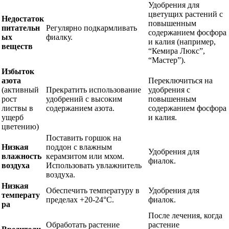
Удобрения для
цветущих растений с
Недостаток
повышенным
питательн
Регулярно подкармливать
содержанием фосфора
ых
фиалку.
и калия (например,
веществ
“Кемира Люкс”,
“Мастер”).
Избыток
азота
Переключиться на
(активный
Прекратить использование
удобрения с
рост
удобрений с высоким
повышенным
листвы в
содержанием азота.
содержанием фосфора
ущерб
и калия.
цветению)
Поставить горшок на
Низкая
поддон с влажным
Удобрения для
влажность
керамзитом или мхом.
фиалок.
воздуха
Использовать увлажнитель
воздуха.
Низкая
Обеспечить температуру в
Удобрения для
температу
пределах +20-24°C.
фиалок.
ра
После лечения, когда
Обработать растение
растение