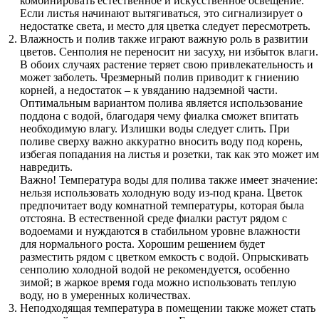
комбинировать естественное и искусственное освещение.
Если листья начинают вытягиваться, это сигнализирует о
недостатке света, и место для цветка следует пересмотреть.
Влажность и полив также играют важную роль в развитии
цветов. Сенполия не переносит ни засуху, ни избыток влаги.
В обоих случаях растение теряет свою привлекательность и
может заболеть. Чрезмерный полив приводит к гниению
корней, а недостаток – к увяданию надземной части.
Оптимальным вариантом полива является использование
поддона с водой, благодаря чему фиалка сможет впитать
необходимую влагу. Излишки воды следует слить. При
поливе сверху важно аккуратно вносить воду под корень,
избегая попадания на листья и розетки, так как это может им
навредить.
Важно! Температура воды для полива также имеет значение:
нельзя использовать холодную воду из-под крана. Цветок
предпочитает воду комнатной температуры, которая была
отстояна. В естественной среде фиалки растут рядом с
водоемами и нуждаются в стабильном уровне влажности
для нормального роста. Хорошим решением будет
разместить рядом с цветком емкость с водой. Опрыскивать
сенполию холодной водой не рекомендуется, особенно
зимой; в жаркое время года можно использовать теплую
воду, но в умеренных количествах.
Неподходящая температура в помещении также может стать