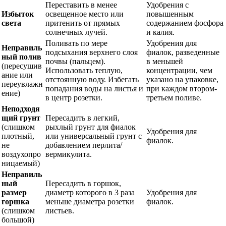
Переставить в менее
Удобрения с
Избыток
освещенное место или
повышенным
света
притенить от прямых
содержанием фосфора
солнечных лучей.
и калия.
Поливать по мере
Удобрения для
Неправиль
подсыхания верхнего слоя
фиалок, разведенные
ный полив
почвы (пальцем).
в меньшей
(пересушив
Использовать теплую,
концентрации, чем
ание или
отстоянную воду. Избегать
указано на упаковке,
переувлажн
попадания воды на листья и
при каждом втором-
ение)
в центр розетки.
третьем поливе.
Неподходя
щий грунт
Пересадить в легкий,
(слишком
рыхлый грунт для фиалок
Удобрения для
плотный,
или универсальный грунт с
фиалок.
не
добавлением перлита/
воздухопро
вермикулита.
ницаемый)
Неправиль
ный
Пересадить в горшок,
размер
диаметр которого в 3 раза
Удобрения для
горшка
меньше диаметра розетки
фиалок.
(слишком
листьев.
большой)