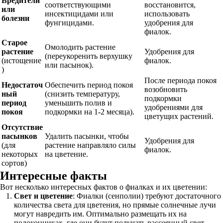
Вредители
соответствующими
восстановится,
или
инсектицидами или
использовать
болезни
фунгицидами.
удобрения для
фиалок.
Старое
Омолодить растение
растение
Удобрения для
(переукоренить верхушку
(истощение
фиалок.
или пасынок).
)
После периода покоя
Недостаточ
Обеспечить период покоя
возобновить
ный
(снизить температуру,
подкормки
период
уменьшить полив и
удобрениями для
покоя
подкормки на 1-2 месяца).
цветущих растений.
Отсутствие
пасынков
Удалить пасынки, чтобы
Удобрения для
(для
растение направляло силы
фиалок.
некоторых
на цветение.
сортов)
Интересные факты
Вот несколько интересных фактов о фиалках и их цветении:
Свет и цветение
: Фиалки (сенполии) требуют достаточного
количества света для цветения, но прямые солнечные лучи
могут навредить им. Оптимально размещать их на
подоконниках, где они будут получать рассеянный свет.