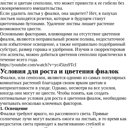
листве и цветам сенполии, что может привести к ее гибели без
своевременного вмешательства.
Если удалить листья у фиалки, она зацветет? Нет, в пазухах
листьев находятся розетки, которые в будущем станут
цветочными бутонами. Удаление листвы лишает растение
возможности цвести.
Основными факторами, влияющими на отсутствие цветения
фиалок, являются неправильный режим полива, недостаточное
или избыточное освещение, а также неправильно подобранный
субстрат, размер горшка и удобрения. Изучив и скорректировав
эти аспекты, можно добиться цветения сенполии практически в
течение всего года.
https://youtube.com/watch?v=yc45izs9TcI
Условия для роста и цветения фиалок
Фиалки, или сенполии, являются одними из самых популярных
комнатных растений благодаря своим ярким цветам и
неприхотливости в уходе. Однако, несмотря на все усилия,
иногда они могут не цвести. Чтобы понять, как создать
оптимальные условия для роста и цветения фиалок, необходимо
учитывать несколько ключевых факторов.
1. Освещение
Фиалки требуют яркого, но рассеянного света. Прямые
солнечные лучи могут вызвать ожоги на листьях, в то время как
недостаток света приводит к вытягиванию стеблей и