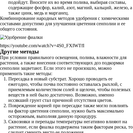
подойдут. Вносите их во время полива, выбирая составы,
содержащие фосфор, калий, азот, магний, кальций, железо, а
также цинк, медь и марганец.
Комбинирование народных методов удобрения с химическими
составами допустимо для улучшения цветения сенполии и ее
общего состояния.
https://youtube.com/watch?v=4S0_FXIWTfI
Другие методы
При условии правильного освещения, полива, влажности для
растения, а также внесения соответствующих доз подкормки
сенполии зацветают. Если этого не произошло, можно
применить такие методы:
Пересадка в новый субстрат. Хорошо проводить ее
ежегодно, чтобы почва постоянно оставалась рыхлой, с
приемлемым количеством солей и щелочи, чтобы полезных
веществ в ней было достаточно. Возможно, именно
иссякший грунт стал причиной отсутствия цветов.
Повреждение корней при пересадке также могло повлиять
на фактор цветения сенполии, нужно быть максимально
осторожным, выполняя данную процедуру.
Сквозняки и перепады температуры негативно влияют на
растение, если фиалка подвержена таким факторам риска, то
следует сменить место ее положения.