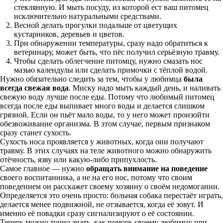
стеклянную. И мыть посуду, из которой ест ваш питомец
исключительно натуральными средствами.
Весной делать прогулки подальше от цветущих
кустарников, деревьев и цветов.
При обнаружении температуры, сразу надо обратиться к
ветеринару, может быть, что пёс получил серьёзную травму.
Чтобы сделать облегчение питомцу, нужно смазать нос
мазью календулы или сделать примочки с тёплой водой.
Нужно обязательно следить за тем, чтобы у любимца
была
всегда свежая вода
. Миску надо мыть каждый день, и наливать
свежую воду лучше после еды. Потому что любимый питомец
всегда после еды выпивает много воды и делается слишком
грязной. Если он пьёт мало воды, то у него может произойти
обезвоживание организма. В этом случае, первым признаком
сразу станет сухость.
Сухость носа проявляется у животных, когда они получают
травму. В этих случаях на теле животного можно обнаружить
отёчность, язву или какую-либо припухлость.
Самое главное — нужно
обращать внимание на поведение
своего воспитанника, а не на его нос, потому что своим
поведением он расскажет своему хозяину о своём недомогании.
Определяется это очень просто: больная собака перестаёт играть,
делается менее подвижной, не отзывается, когда её зовут. И
именно её повадки сразу сигнализируют о её состоянии.
Теперь можно точно знать, как помочь своему любимцу при