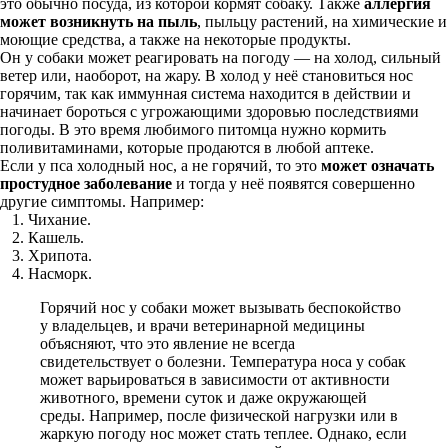
это обычно посуда, из которой кормят собаку. Также
аллергия
может возникнуть на пыль
, пыльцу растений, на химические и
моющие средства, а также на некоторые продукты.
Он у собаки может реагировать на погоду — на холод, сильный
ветер или, наоборот, на жару. В холод у неё становиться нос
горячим, так как иммунная система находится в действии и
начинает бороться с угрожающими здоровью последствиями
погоды. В это время любимого питомца нужно кормить
поливитаминами, которые продаются в любой аптеке.
Если у пса холодный нос, а не горячий, то это
может означать
простудное заболевание
и тогда у неё появятся совершенно
другие симптомы. Например:
Чихание.
Кашель.
Хрипота.
Насморк.
Горячий нос у собаки может вызывать беспокойство
у владельцев, и врачи ветеринарной медицины
объясняют, что это явление не всегда
свидетельствует о болезни. Температура носа у собак
может варьироваться в зависимости от активности
животного, времени суток и даже окружающей
среды. Например, после физической нагрузки или в
жаркую погоду нос может стать теплее. Однако, если