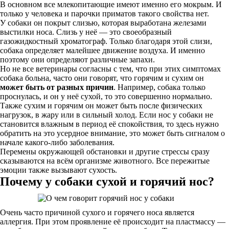
В основном все млекопитающие имеют именно его мокрым. И
только у человека и парочки приматов такого свойства нет.
У собаки он покрыт слизью, которая выработана железами
выстилки носа. Слизь у неё — это своеобразный
газожидкостный хроматограф. Только благодаря этой слизи,
собака определяет малейшее движение воздуха. И именно
поэтому они определяют различные запахи.
Но не все ветеринары согласны с тем, что при этих симптомах
собака больна, часто они говорят, что горячим и сухим он
может быть от разных причин
. Например, собака только
проснулась, и он у неё сухой, то это совершенно нормально.
Также сухим и горячим он может быть после физических
нагрузок, в жару или в сильный холод. Если нос у собаки не
становится влажным в период её спокойствия, то здесь нужно
обратить на это усердное внимание, это может быть сигналом о
начале какого-либо заболевания.
Перемены окружающей обстановки и другие стрессы сразу
сказываются на всём организме животного. Все пережитые
эмоции также вызывают сухость.
Почему у собаки сухой и горячий нос?
Очень часто причиной сухого и горячего носа является
аллергия. При этом проявление её происходит на пластмассу —