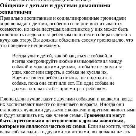
Общение с детьми и другими домашними
животными
Правильно воспитанные и социализированные грюнендали
хорошо ладят с детьми, особенно если они воспитываются
совместно, но из-за пастушьих инстинктов у них может быть
склонность следовать за ребёнком по пятам и собирать детей в
кучу, как отару. Вы должны объяснить своему грюнендалю, что
это поведение неприемлемо.
Всегда учите детей, как обращаться с собакой, и
всегда контролируйте любые взаимодействия между
собакой и маленькими детьми, чтобы те не тянули за
уши, хвост или шерсть, а собака не кусала их.
Научите своего ребёнка никогда не подходить к
собаке, пока она спит или ест. Ни одна собака не
должна оставаться без присмотра с ребёнком.
Грюнендали лучше ладят с другими собаками и кошками, когда
их воспитывают вместе со щенячьего возраста. Иногда они
становятся лучшими друзьями с кошками и другими животными
и будут защищать их, как членов семьи.
Грюнендали могут
быть агрессивными по отношению к другим животным,
которые не являются частью их семьи.
Если вы хотите, чтобы
ваша собака ладила с другими животными, вы должны начать