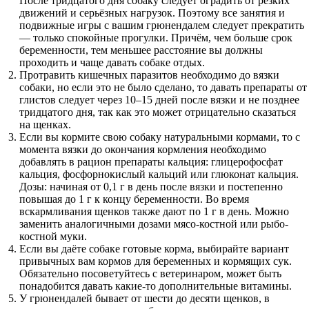
После тридцатого дня собаку следует оградить от резких
движений и серьёзных нагрузок. Поэтому все занятия и
подвижные игры с вашим грюнендалем следует прекратить
— только спокойные прогулки. Причём, чем больше срок
беременности, тем меньшее расстояние вы должны
проходить и чаще давать собаке отдых.
Протравить кишечных паразитов необходимо до вязки
собаки, но если это не было сделано, то давать препараты от
глистов следует через 10–15 дней после вязки и не позднее
тридцатого дня, так как это может отрицательно сказаться
на щенках.
Если вы кормите свою собаку натуральными кормами, то с
момента вязки до окончания кормления необходимо
добавлять в рацион препараты кальция: глицерофосфат
кальция, фосфорнокислый кальций или глюконат кальция.
Дозы: начиная от 0,1 г в день после вязки и постепенно
повышая до 1 г к концу беременности. Во время
вскармливания щенков также дают по 1 г в день. Можно
заменить аналогичными дозами мясо-костной или рыбо-
костной муки.
Если вы даёте собаке готовые корма, выбирайте вариант
привычных вам кормов для беременных и кормящих сук.
Обязательно посоветуйтесь с ветеринаром, может быть
понадобится давать какие-то дополнительные витамины.
У грюнендалей бывает от шести до десяти щенков, в