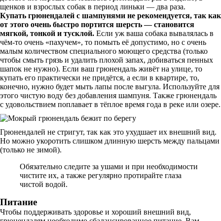
щенков и взрослых собак в период линьки — два раза.
Купать грюнендалей с шампунями не рекомендуется, так как
от этого очень быстро портится шерсть — становится
мягкой, тонкой и тусклой.
Если уж ваша собака вывалялась в
чём-то очень «пахучем», то помыть её допустимо, но с очень
малым количеством специального моющего средства (только
чтобы смыть грязь и удалить плохой запах, добиваться пенных
шапок не нужно). Если ваш грюнендаль живёт на улице, то
купать его практически не придётся, а если в квартире, то,
конечно, нужно будет мыть лапы после выгула. Используйте для
этого чистую воду без добавления шампуня. Также грюнендаль
с удовольствием поплавает в тёплое время года в реке или озере.
Грюнендалей не стригут, так как это ухудшает их внешний вид.
Но можно укоротить слишком длинную шерсть между пальцами
(только не зимой).
Обязательно следите за ушами и при необходимости
чистите их, а также регулярно протирайте глаза
чистой водой.
Питание
Чтобы поддерживать здоровье и хороший внешний вид,
грюнендалям необходимо сбалансированное питание. Вам