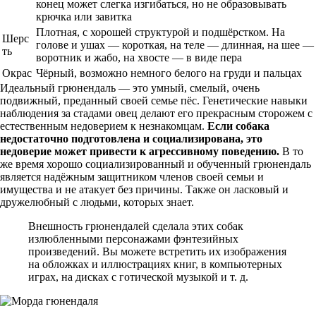
конец может слегка изгибаться, но не образовывать
крючка или завитка
Плотная, с хорошей структурой и подшёрстком. На
Шерс
голове и ушах — короткая, на теле — длинная, на шее —
ть
воротник и жабо, на хвосте — в виде пера
Окрас
Чёрный, возможно немного белого на груди и пальцах
Идеальный грюнендаль — это умный, смелый, очень
подвижный, преданный своей семье пёс. Генетические навыки
наблюдения за стадами овец делают его прекрасным сторожем с
естественным недоверием к незнакомцам.
Если собака
недостаточно подготовлена и социализирована, это
недоверие может привести к агрессивному поведению.
В то
же время хорошо социализированный и обученный грюнендаль
является надёжным защитником членов своей семьи и
имущества и не атакует без причины. Также он ласковый и
дружелюбный с людьми, которых знает.
Внешность грюнендалей сделала этих собак
излюбленными персонажами фэнтезийных
произведений. Вы можете встретить их изображения
на обложках и иллюстрациях книг, в компьютерных
играх, на дисках с готической музыкой и т. д.