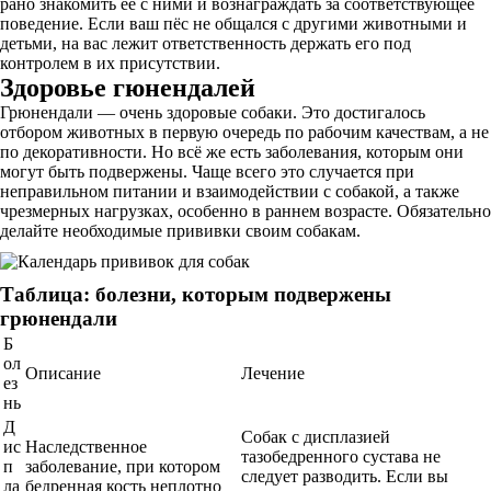
рано знакомить её с ними и вознаграждать за соответствующее
поведение. Если ваш пёс не общался с другими животными и
детьми, на вас лежит ответственность держать его под
контролем в их присутствии.
Здоровье гюнендалей
Грюнендали — очень здоровые собаки. Это достигалось
отбором животных в первую очередь по рабочим качествам, а не
по декоративности. Но всё же есть заболевания, которым они
могут быть подвержены. Чаще всего это случается при
неправильном питании и взаимодействии с собакой, а также
чрезмерных нагрузках, особенно в раннем возрасте. Обязательно
делайте необходимые прививки своим собакам.
Таблица: болезни, которым подвержены
грюнендали
Б
ол
Описание
Лечение
ез
нь
Д
Собак с дисплазией
ис
Наследственное
тазобедренного сустава не
п
заболевание, при котором
следует разводить. Если вы
ла
бедренная кость неплотно