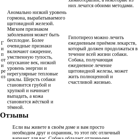
них лечатся обоими методами.
Аномально низкий уровень
гормона, вырабатываемого
щитовидной железой.
Мягким признаком
заболевания может быть
Гипотиреоз можно лечить
бесплодие. Более
Г
ежедневным приёмом лекарств,
очевидные признаки
и
который должен продолжаться в
включают ожирение,
п
течение всей жизни собаки.
умственную тупость,
от
Собака, получающая
опускание век, низкий
и
ежедневное лечение
уровень энергии и
ре
щитовидной железы, может
нерегулярные тепловые
оз
жить полноценной и
циклы. Шерсть собаки
счастливой жизнью.
становится грубой и
хрупкой и начинает
выпадать, а кожа
становится жёсткой и
тёмной.
Отзывы
Если вы живете в своём доме и вам просто
необходим друг и охранник, то этот пёс отличный
вариант для вас. Собака обладает отличными