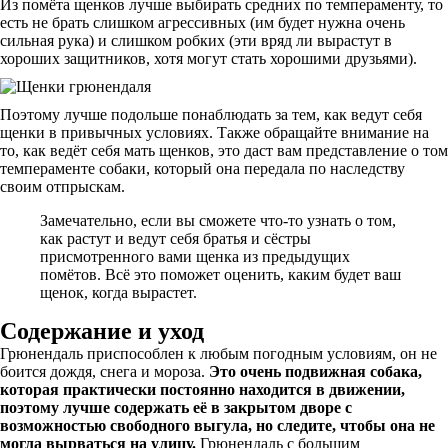
Из помёта щенков лучше выбирать средних по темпераменту, то
есть не брать слишком агрессивных (им будет нужна очень
сильная рука) и слишком робких (эти вряд ли вырастут в
хороших защитников, хотя могут стать хорошими друзьями).
Поэтому лучше подольше понаблюдать за тем, как ведут себя
щенки в привычных условиях. Также обращайте внимание на
то, как ведёт себя мать щенков, это даст вам представление о том
темпераменте собаки, который она передала по наследству
своим отпрыскам.
Замечательно, если вы сможете что-то узнать о том,
как растут и ведут себя братья и сёстры
присмотренного вами щенка из предыдущих
помётов. Всё это поможет оценить, каким будет ваш
щенок, когда вырастет.
Содержание и уход
Грюнендаль приспособлен к любым погодным условиям, он не
боится дождя, снега и мороза.
Это очень подвижная собака,
которая практически постоянно находится в движении,
поэтому лучше содержать её в закрытом дворе с
возможностью свободного выгула, но следите, чтобы она не
могла вырваться на улицу.
Грюнендаль с большим