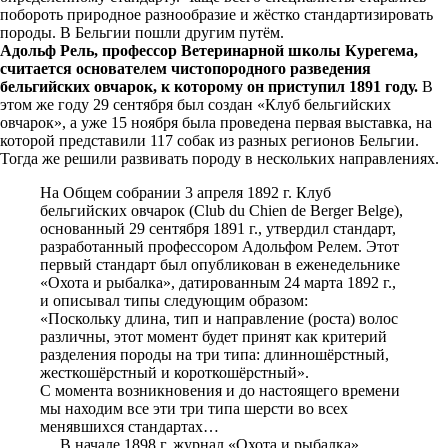
побороть природное разнообразие и жёстко стандартизировать
породы. В Бельгии пошли другим путём.
Адольф Рель, профессор Ветеринарной школы Курегема,
считается основателем чистопородного разведения
бельгийских овчарок, к которому он приступил 1891 году.
В
этом же году 29 сентября был создан «Клуб бельгийских
овчарок», а уже 15 ноября была проведена первая выставка, на
которой представили 117 собак из разных регионов Бельгии.
Тогда же решили развивать породу в нескольких направлениях.
На Общем собрании 3 апреля 1892 г. Клуб
бельгийских овчарок (Club du Chien de Berger Belge),
основанный 29 сентября 1891 г., утвердил стандарт,
разработанный профессором Адольфом Релем. Этот
первый стандарт был опубликован в еженедельнике
«Охота и рыбалка», датированным 24 марта 1892 г.,
и описывал типы следующим образом:
«Поскольку длина, тип и направление (роста) волос
различны, этот момент будет принят как критерий
разделения породы на три типа: длинношёрстный,
жесткошёрстный и короткошёрстный».
С момента возникновения и до настоящего времени
мы находим все эти три типа шерсти во всех
менявшихся стандартах…
… В начале 1898 г. журнал «Охота и рыбалка»