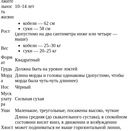
лжите
льнос
10–14 лет
ть
жизни
кобели — 62 см
суки — 58 см
Рост
(допустимо на два сантиметра ниже или четыре —
выше)
кобели — 25–30 кг
Вес
суки — 20–25 кг
Форм
Квадратный
ат
Грудь
Должна быть на уровне локтей
Морд
Длина морды и головы одинаковы (допустимо, чтобы
а
морда была чуть-чуть длиннее)
Нос
Чёрный
Муск
улату
Сильная сухая
ра
Уши
Маленькие, треугольные, посажены высоко, чуткие
Длина средняя (до скакательного сустава), в спокойном
состоянии висит вниз, в движении и возбуждении
Хвост
может подниматься не выше горизонтальной линии,