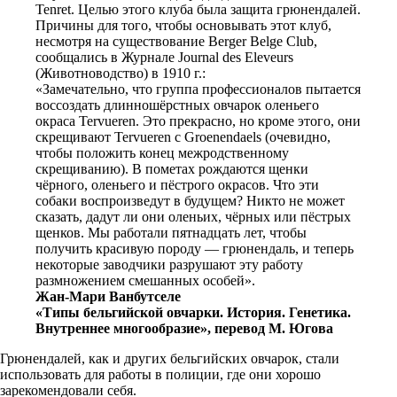
Tenret. Целью этого клуба была защита грюнендалей.
Причины для того, чтобы основывать этот клуб,
несмотря на существование Berger Belge Club,
сообщались в Журнале Journal des Eleveurs
(Животноводство) в 1910 г.:
«Замечательно, что группа профессионалов пытается
воссоздать длинношёрстных овчарок оленьего
окраса Tervueren. Это прекрасно, но кроме этого, они
скрещивают Tervueren с Groenendaels (очевидно,
чтобы положить конец межродственному
скрещиванию). В пометах рождаются щенки
чёрного, оленьего и пёстрого окрасов. Что эти
собаки воспроизведут в будущем? Никто не может
сказать, дадут ли они оленьих, чёрных или пёстрых
щенков. Мы работали пятнадцать лет, чтобы
получить красивую породу — грюнендаль, и теперь
некоторые заводчики разрушают эту работу
размножением смешанных особей».
Жан-Мари Ванбутселе
«Типы бельгийской овчарки. История. Генетика.
Внутреннее многообразие», перевод М. Югова
Грюнендалей, как и других бельгийских овчарок, стали
использовать для работы в полиции, где они хорошо
зарекомендовали себя.