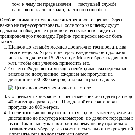
том, к чему он предназначен — пастушьей службе —
ваш грюнендаль покажет, на что он способен.
Особое внимание нужно уделять тренировке щенков. Здесь
важно не переусердствовать. После того как щенку будут
сделаны необходимые прививки, его можно выводить на
тренировочную площадку. График тренировок может быть
таким:
Щенков до четырёх месяцев достаточно тренировать два
раза в неделю. Утром и вечером ежедневно они должны
играть во дворе по 15–20 минут. Можете бросать для них
мяч, чтобы они учились приносить его.
От четырёх до шести месяцев необходимы еженедельные
занятия по послушанию, ежедневные прогулки на
дистанцию 500–800 метров, а также игры во дворе.
Со щенками в возрасте от шести месяцев до года играйте до
40 минут два раза в день. Продолжайте ограничивать
прогулки до 800 метров.
После того как щенку исполнится год, вы можете увеличить
дистанцию до полутора километров, но делайте перерывы в
пути. Такие нагрузки позволят вашему щенку правильно
развиваться и уберегут его кости и суставы от повреждений.
Избегайте бега по асфальту или бетону.