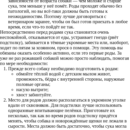
зависимости от возраста собаки — чем моложе и старше
сука, тем меньше у неё помёт. Роды проходят обычно без
патологий, но вы всё-таки должны быть готовы к
неожиданностям. Поэтому лучше договориться с
ветеринаром заранее, чтобы он был готов приехать в любое
время, если что-то пойдёт не так.
Непосредственно перед родами сука становится очень
неспокойной, отказывается от еды, устраивает гнездо (рвёт
подстилку), забивается в тёмные укромные места или, наоборот,
ходит по пятам за хозяином, прося о помощи. Эту помощь вы
обязаны оказать особенно активно, если это первые роды. За
уже не раз рожавшей собакой можно просто наблюдать, помогая
по мере необходимости:
Прежде всего собаку необходимо подготовить к родам:
обмойте тёплой водой с детским мылом живот,
промежность, бёдра с внутренней стороны, наружные
половые органы;
насухо вытрите;
хвост забинтуйте.
Место для родов должно располагаться в укромном уголке
вдали от сквозняков. Для подстилки лучше использовать
одноразовые впитывающие пелёнки. Приготовьте их
несколько, так как во время родов подстилку придётся
менять, чтобы собака и новорождённые щенки не лежали в
сырости. Места должно быть достаточно, чтобы сука могла