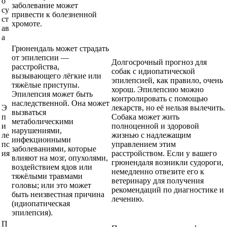
о
заболевание может
су
привести к болезненной
ст
хромоте.
ав
а
Грюнендаль может страдать
от эпилепсии —
Долгосрочный прогноз для
расстройства,
собак с идиопатической
вызывающего лёгкие или
эпилепсией, как правило, очень
тяжёлые приступы.
хорош. Эпилепсию можно
Эпилепсия может быть
контролировать с помощью
наследственной. Она может
Э
лекарств, но её нельзя вылечить.
вызваться
п
Собака может жить
метаболическими
и
полноценной и здоровой
нарушениями,
ле
жизнью с надлежащим
инфекционными
пс
управлением этим
заболеваниями, которые
ия
расстройством. Если у вашего
влияют на мозг, опухолями,
грюнендаля возникли судороги,
воздействием ядов или
немедленно отвезите его к
тяжёлыми травмами
ветеринару для получения
головы; или это может
рекомендаций по диагностике и
быть неизвестная причина
лечению.
(идиопатическая
эпилепсия).
П