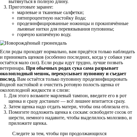
вытянуться в полную длину.
Приготовьте заранее:
марлевые и тканевые салфетки;
пятипроцентную настойку йода;
продезинфицированные ножницы и прокипячённые
льняные нитки для перевязывания пуповины;
горячую кипячёную воду.
Если роды проходят нормально, вам придётся только наблюдать
и принимать щенков (особенно последних, когда у собаки уже
остаётся мало сил). Если роды идут трудно, лучше позвать
ветеринара.
При обычных родах сука сама разрывает
околоплодный мешок, перекусывает пуповину и съедает
послед.
Вам остаётся только пуповину продезинфицировать
йодной настойкой и очистить ротовую полость щенка от
околоплодной жидкости и слизи:
Для этого возьмите марлевый тампон, введите его в рот
щенка и сразу достаньте — всё лишнее впитается сразу.
Затем щенка надо отдать матери, чтобы она облизала его.
Помогите подложить щенка к соскам: освободите сосок от
шерсти, немного надавите, чтобы выделилось молозиво, и
приложите щенка.
Следите за тем, чтобы при продолжающихся