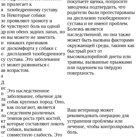
покупаете щенка, попросите
зи
прилегает к
заводчика подтвердить, что
я
тазобедренному суставу.
родители были протестированы
та
Некоторые собаки
на дисплазию тазобедренного
зо
проявляют хромоту и
сустава и не имеют проблем.
бе
чувствуют боль на одной
Болезнь является
др
или обеих задних лапах, но
наследственной, но она также
ен
вы можете не заметить
может быть вызвана факторами
н
никаких признаков
окружающей среды, такими как
ог
дискомфорта у собаки с
быстрый рост от
о
дисплазией тазобедренного
высококалорийной диеты или
су
сустава. Это заболевание
травмы, вызванные прыжками
ст
может развиваться с
или падением на твёрдую
ав
возрастом.
поверхность.
а
Д
ис
Это наследственное
п
заболевание, обычное для
ла
собак крупных пород. Оно,
зи
как полагают, является
я
Ваш ветеринар может
следствием различных
ло
рекомендовать операцию для
темпов роста трёх костей,
кт
устранения проблемы или
которые составляют локоть
ев
лечение, чтобы контролировать
собаки, вызывая
ог
боль.
совместную слабость. Это