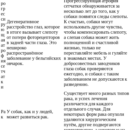
Прогрессирующая атрофия
ро
сетчатки обнаруживается за
гр
несколько лет до того, как у
ес
собаки появятся следы слепоты.
си
Дегенеративное
К счастью, собаки могут
ру
расстройство глаз, которое
использовать другие чувства,
ю
в итоге вызывает слепоту
чтобы компенсировать слепоту,
щ
от потери фоторецепторов
а слепая собака может жить
ая
в задней части глаза. Это
полноценной и счастливой
ат
нешироко
жизнью, только не
ро
распространённое
переставляйте мебель и гуляйте
ф
заболевание у бельгийских
в знакомых местах. У
ия
овчарок.
добросовестных заводчиков
се
глаза собак проверяются
тч
ежегодно, и собаки с таким
ат
заболеванием не допускаются к
к
разведению.
и
Существует много разных типов
рака, и успех лечения
различается для каждого
отдельного случая. Для
Ра
У собак, как и у людей,
некоторых форм рака опухоли
к
может развиться рак.
удаляются хирургическим
путём, другие подвергаются
химиотерапии, а некоторые из