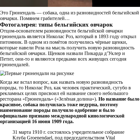
Это Грюнендаль — собака, одна из разновидностей бельгийской
овчарки. Помянем грабителей…
Фотогалерея: типы бельгийских овчарок
Отцом-основателем разновидности бельгийской овчарки
грюнендаль является Николас Роз, который в 1893 году открыл
питомник. В одном из помётов получились чёрные щенки,
которые навели Роза на мысль получить новую разновидность
бельгийской овчарки. Щенков назвали Пикарда д’Уклер и
Петит, они-то и являются предками всех живущих сегодня
грюнендалей.
Когда же встал вопрос, как назвать новую разновидность
породы, то Николас Роз, как человек практический, сугубо в
рекламных целях присвоил ей название своего небольшого
ресторана «Грюнендаль» («Зелёная долина»).
Но название было
красивое, собака получилась тоже недурна, поэтому
наименование породы получило одобрение и было
официально признано международной кинологической
организацией 16 июня 1909 года.
31 марта 1910 г. состоялось учредительное собрание
Клуба Groenendael, под председательством Vital