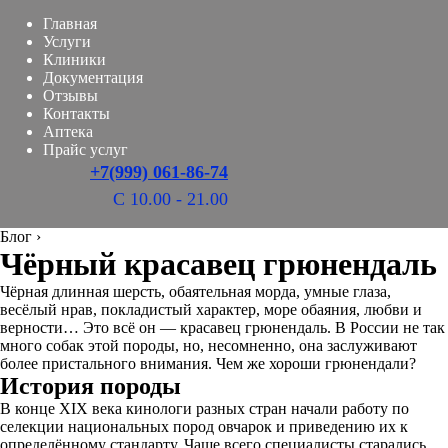
Главная
Услуги
Клиники
Документация
Отзывы
Контакты
Аптека
Прайс услуг
+7(999) 061-86-74
С 10.00 - 21.00
Блог
›
Чёрный красавец грюнендаль
Чёрная длинная шерсть, обаятельная морда, умные глаза,
весёлый нрав, покладистый характер, море обаяния, любви и
верности… Это всё он — красавец грюнендаль. В России не так
много собак этой породы, но, несомненно, она заслуживают
более пристального внимания. Чем же хороши грюнендали?
История породы
В конце XIX века кинологи разных стран начали работу по
селекции национальных пород овчарок и приведению их к
определённому стандарту. Чаще всего специалисты старались