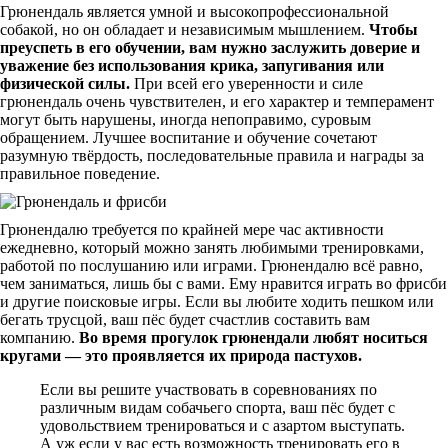
Грюнендаль является умной и высокопрофессиональной
собакой, но он обладает и независимым мышлением.
Чтобы
преуспеть в его обучении, вам нужно заслужить доверие и
уважение без использования крика, запугивания или
физической силы.
При всей его уверенности и силе
грюнендаль очень чувствителен, и его характер и темперамент
могут быть нарушены, иногда непоправимо, суровым
обращением. Лучшее воспитание и обучение сочетают
разумную твёрдость, последовательные правила и награды за
правильное поведение.
Грюнендалю требуется по крайней мере час активности
ежедневно, который можно занять любимыми тренировками,
работой по послушанию или играми. Грюнендалю всё равно,
чем заниматься, лишь бы с вами. Ему нравится играть во фрисби
и другие поисковые игры. Если вы любите ходить пешком или
бегать трусцой, ваш пёс будет счастлив составить вам
компанию.
Во время прогулок грюнендали любят носиться
кругами — это проявляется их природа пастухов.
Если вы решите участвовать в соревнованиях по
различным видам собачьего спорта, ваш пёс будет с
удовольствием тренироваться и с азартом выступать.
А уж если у вас есть возможность тренировать его в