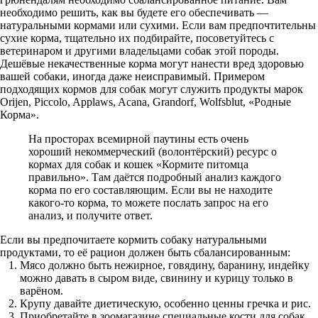
необходимо решить, как вы будете его обеспечивать —
натуральными кормами или сухими. Если вам предпочтительны
сухие корма, тщательно их подбирайте, посоветуйтесь с
ветеринаром и другими владельцами собак этой породы.
Дешёвые некачественные корма могут нанести вред здоровью
вашей собаки, иногда даже неисправимый. Примером
подходящих кормов для собак могут служить продукты марок
Orijen, Piccolo, Applaws, Acana, Grandorf, Wolfsblut, «Родные
Корма».
На просторах всемирной паутины есть очень
хороший некоммерческий (волонтёрский) ресурс о
кормах для собак и кошек «Кормите питомца
правильно». Там даётся подробный анализ каждого
корма по его составляющим. Если вы не находите
какого-то корма, то можете послать запрос на его
анализ, и получите ответ.
Если вы предпочитаете кормить собаку натуральными
продуктами, то её рацион должен быть сбалансированным:
Мясо должно быть нежирное, говядину, баранину, индейку
можно давать в сыром виде, свинину и курицу только в
варёном.
Крупу давайте диетическую, особенно ценны гречка и рис.
Приобретайте в зоомагазине специальные кости для собак