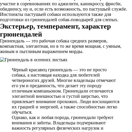
участие в соревнованиях по аджилити, каникроссу, фрисби,
обидиенсу, ну и, если есть возможность, по пастушьей службе.
Инстинкты пастушьей собаки используются также для
подготовки из грюнендалей собак-поводырей для слепых.
Экстерьер, темперамент, характер
грюнендалей
Грюнендаль — это рабочая собака средних размеров,
компактная, элегантная, но в то же время мощная, с умным,
живым и пытливым выражением морды.
Чёрный красавец грюнендаль — это не просто
собака, а настоящая находка для любителей
четвероногих друзей. Многие владельцы отмечают
его ум и преданность, что делает эту породу
отличным компаньоном. Грюнендали отличаются
элегантной внешностью и густой шерстью, что
привлекает внимание прохожих. Люди восхищаются
их грацией и энергией, а также способностью легко
обучаться.
Однако, как и любая порода, грюнендали требуют
внимания и заботы. Владельцы подчеркивают
важность регулярных физических нагрузок и