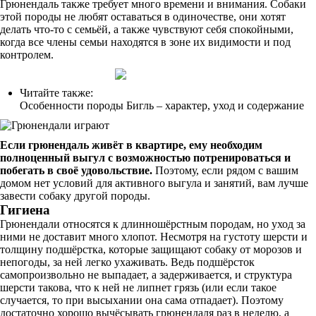
Грюнендаль также требует много времени и внимания. Собаки
этой породы не любят оставаться в одиночестве, они хотят
делать что-то с семьёй, а также чувствуют себя спокойными,
когда все члены семьи находятся в зоне их видимости и под
контролем.
Читайте также:
Особенности породы Бигль – характер, уход и содержание
Если грюнендаль живёт в квартире, ему необходим
полноценный выгул с возможностью потренироваться и
побегать в своё удовольствие.
Поэтому, если рядом с вашим
домом нет условий для активного выгула и занятий, вам лучше
завести собаку другой породы.
Гигиена
Грюнендали относятся к длинношёрстным породам, но уход за
ними не доставит много хлопот. Несмотря на густоту шерсти и
толщину подшёрстка, которые защищают собаку от морозов и
непогоды, за ней легко ухаживать. Ведь подшёрсток
самопроизвольно не выпадает, а задерживается, и структура
шерсти такова, что к ней не липнет грязь (или если такое
случается, то при высыхании она сама отпадает). Поэтому
достаточно хорошо вычёсывать грюнендаля раз в неделю, а