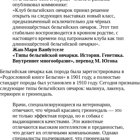
опубликовал коммюнике:
«Клуб бельгийских овчарок принял решение
открыть на следующих выставках новый класс,
предназначенный исключительно для чёрных
длинношёрстных бельгийских овчарок. Этот тип
стабильно воспроизводится в кровном родстве, с
настоящего времени под патронажем клуба как тип
длинношёрстной бельгийской овчарки».
Жан-Мари Ванбутселе
«Типы бельгийской овчарки. История. Генетика.
Внутреннее многообразие», перевод М. Югова
Бельгийская овчарка как порода была зарегистрирована в
«Родословной книге Бельгии» в 1901 году, а полностью
стандарт породы был установлен в 1910 году. Сегодня признаны
следующие типы бельгийских овчарок: малинуа, лакенуа,
тервюрен и грюнендаль.
Врачи, специализирующиеся на ветеринарии,
отмечают, что чёрный красавец грюнендаль — это
не только эффектная порода, но и собака с
выдающимися качествами. Эти животные
отличаются высоким интеллектом и преданностью,
что делает их отличными компаньонами. Однако
специалисты подчеркивают, что грюнендали