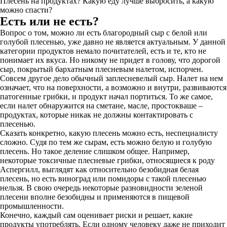
Плесень на продуктах? Какую еду лучше выбросить, а какую
можно спасти?
Есть или не есть?
Вопрос о том, можно ли есть благородный сыр с белой или
голубой плесенью, уже давно не является актуальным. У данной
категории продуктов немало почитателей, есть и те, кто не
понимает их вкуса. Но никому не придет в голову, что дорогой
сыр, покрытый бархатным плесневым налетом, испорчен.
Совсем другое дело обычный заплесневелый сыр. Налет на нем
означает, что на поверхности, а возможно и внутри, развиваются
патогенные грибки, и продукт начал портиться. То же самое,
если налет обнаружится на сметане, масле, простокваше –
продуктах, которые никак не должны контактировать с
плесенью.
Сказать конкретно, какую плесень можно есть, неспециалисту
сложно. Судя по тем же сырам, есть можно белую и голубую
плесень. Но такое деление слишком общее. Например,
некоторые токсичные плесневые грибки, относящиеся к роду
Аспергилл, выглядят как относительно безобидная белая
плесень, но есть виноград или помидоры с такой плесенью
нельзя. В свою очередь некоторые разновидности зеленой
плесени вполне безобидны и применяются в пищевой
промышленности.
Конечно, каждый сам оценивает риски и решает, какие
продукты употреблять. Если одному человеку даже не приходит