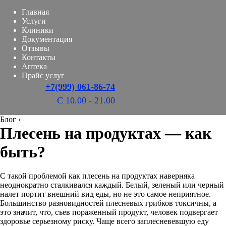
Главная
Услуги
Клиники
Документация
Отзывы
Контакты
Аптека
Прайс услуг
+7(999) 061-86-74
С 10.00 - 21.00
Блог
›
Плесень на продуктах — как
быть?
С такой проблемой как плесень на продуктах наверняка
неоднократно сталкивался каждый. Белый, зеленый или черный
налет портит внешний вид еды, но не это самое неприятное.
Большинство разновидностей плесневых грибков токсичны, а
это значит, что, съев пораженный продукт, человек подвергает
здоровье серьезному риску. Чаще всего заплесневевшую еду