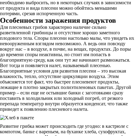
необходимо выбросить, но в некоторых случаях в зависимости
от продукта и вида плесени можно обойтись меньшими
потерями, срезав испорченную часть.
Особенности заражения продуктов
Для плесневых грибов характерно наличие сильно
разветвленной грибницы и отсутствие хорошо заметного
плодового тела. Споры плесени настолько малы, что увидеть их
невооруженным взглядом невозможно. А ведь они повсюду
вокруг нас – в воздухе, в почве, на вещах, продуктах. До поры
до времени споры неактивны, но стоит им попасть в
благоприятную среду, как они тут же начинают размножаться.
Вот тогда и появляется налет, называемый плесенью.
Благоприятные условия для развития плесени – это высокая
влажность, тепло, отсутствие циркуляции воздуха. Этим
объясняется тот факт, что быстрее плесневеют продукты,
лежащие в плотно закрытых полиэтиленовых пакетах. Другой
пример – если еще не остывшие банки с заготовками сразу
поставить в холодильник или холодный погреб, от резкого
перепада температур внутри образуется конденсат, что также
приведет к появлению плесневого налета.
Развитие грибка может происходить где угодно: в кастрюле с
компотом, банке с вареньем, на буханке хлеба, сухофруктах,