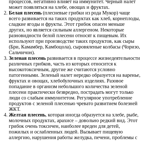
процессов, негативно влияет на иммунитет. Черный налет
может появляться на хлебе, овощах и фруктах.
Белая плесень
(плесневые грибки из рода Мукор) чаще
всего развивается на таких продуктах как хлеб, корнеплоды,
сладкие ягоды и фрукты. Этот грибок опасен меньше
других, но является сильным аллергеном. Некоторые
разновидности белой плесени относят к пищевым. Их
используют при производстве таких продуктов, как сыры
(Бри, Камамбер, Камбоцола), сыровяленые колбасы (Чоризо,
Сальчичон).
Зеленая плесень
развивается в процессе жизнедеятельности
различных грибков, часть из которых относится к
высокотоксичным, другие же считаются условно
патогенными. Зеленый налет нередко образуется на варенье,
фруктах и овощах, хлебобулочных изделиях. Разовое
попадание в организм небольшого количества зеленой
плесени практически безвредно, пострадать могут только
люди со слабым иммунитетом. Регулярное употребление
продуктов с зеленой плесенью чревато развитием болезней
ЖКТ.
Желтая плесень
, которая иногда образуется на хлебе, рыбе,
молочных продуктах, арахисе – довольно редкий вид. Этот
грибок очень токсичен, наиболее вреден для детей,
пожилых и ослабленных людей. Вызывает пищевую
аллергию, нарушения работы желудка, печени, проблемы с