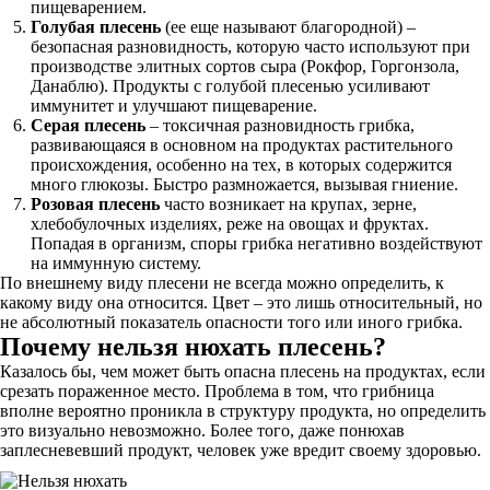
пищеварением.
Голубая плесень
(ее еще называют благородной) –
безопасная разновидность, которую часто используют при
производстве элитных сортов сыра (Рокфор, Горгонзола,
Данаблю). Продукты с голубой плесенью усиливают
иммунитет и улучшают пищеварение.
Серая плесень
– токсичная разновидность грибка,
развивающаяся в основном на продуктах растительного
происхождения, особенно на тех, в которых содержится
много глюкозы. Быстро размножается, вызывая гниение.
Розовая плесень
часто возникает на крупах, зерне,
хлебобулочных изделиях, реже на овощах и фруктах.
Попадая в организм, споры грибка негативно воздействуют
на иммунную систему.
По внешнему виду плесени не всегда можно определить, к
какому виду она относится. Цвет – это лишь относительный, но
не абсолютный показатель опасности того или иного грибка.
Почему нельзя нюхать плесень?
Казалось бы, чем может быть опасна плесень на продуктах, если
срезать пораженное место. Проблема в том, что грибница
вполне вероятно проникла в структуру продукта, но определить
это визуально невозможно. Более того, даже понюхав
заплесневевший продукт, человек уже вредит своему здоровью.