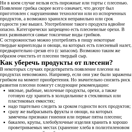
Ни в коем случае нельзя есть пирожные или торты с плесенью.
Появление грибка скорее всего означает, что десерт был
приготовлен с нарушениями технологии или из испорченных
продуктов, а возможно хранился неправильно или срок
годности уже вышел. Употребление такого продукта вдвойне
опасно. Категорически запрещено есть плесневелые орехи. В
них развиваются самые токсичные виды грибков.
С осторожностью можно употреблять в пищу некоторые
твердые корнеплоды и овощи, на которых есть плесневый налет,
предварительно срезав его (с запасом). Возможно таким же
образом очистить от плесени твердый сыр.
Как уберечь продукты от плесени?
В некоторых случаях предотвратить появление плесени на
продуктах невозможно. Например, если они уже были заражены
грибком на момент приобретения. Но значительно снизить риск
развития плесени помогут следующие рекомендации:
мясные, рыбные, молочные продукты, орехи, а также
готовую еду хранить в холодильнике в стеклянных или
пластиковых емкостях;
надо тщательно следить за сроком годности всех продуктов;
сразу же выбрасывать фрукты и овощи, на которых
замечены признаки гниения или первые пятна плесени;
бакалею, крупы, хлебобулочные изделия хранить в хорошо
проветриваемых местах (хранение хлеба в полиэтиленовом