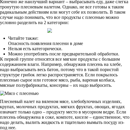
Конечно же наилучший вариант – выбрасывать еду, даже слегка
тронутую плесневым налетом. Однако, не все готовы к таким
радикальным действиям или могут себе их позволить. В таком
случае надо понимать, что все продукты с плесенью можно
условно разделить на 2 категории:
Читайте также:
Опасность появления плесени в доме
Нельзя есть категорически.
Можно употреблять после предварительной обработки.
К первой группе относятся все мягкие продукты с большим
содержанием влаги. Например, обнаружив плесень на хлебе,
надо выбрасывать весь батон, потому что в такой пористой
структуре грибок легко распространяется. Если покрылось
плесенью сырое или готовое мясо, рыба, вареная колбаса,
мясные полуфабрикаты, консервы – их надо выбросить.
Плесневый налет на вяленом мясе, хлебобулочных изделиях,
крупах, молочных продуктах, мягких фруктах, овощах, ягодах
означает только одно – продукту место в мусорном ведре. Если
плесень обнаружена в соке, компоте, киселе – единственное, что
надо делать, вылить жидкость и тщательно вымыть посуду из-
под нее.