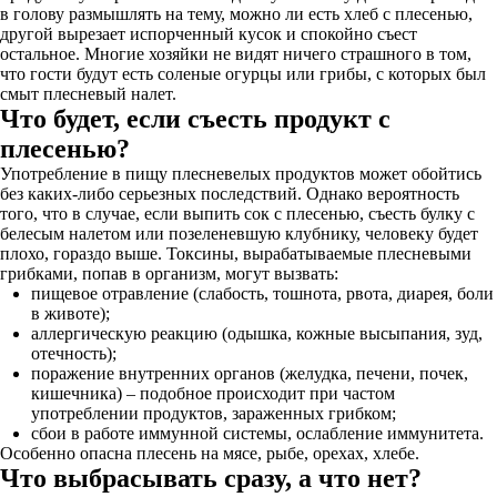
в голову размышлять на тему, можно ли есть хлеб с плесенью,
другой вырезает испорченный кусок и спокойно съест
остальное. Многие хозяйки не видят ничего страшного в том,
что гости будут есть соленые огурцы или грибы, с которых был
смыт плесневый налет.
Что будет, если съесть продукт с
плесенью?
Употребление в пищу плесневелых продуктов может обойтись
без каких-либо серьезных последствий. Однако вероятность
того, что в случае, если выпить сок с плесенью, съесть булку с
белесым налетом или позеленевшую клубнику, человеку будет
плохо, гораздо выше. Токсины, вырабатываемые плесневыми
грибками, попав в организм, могут вызвать:
пищевое отравление (слабость, тошнота, рвота, диарея, боли
в животе);
аллергическую реакцию (одышка, кожные высыпания, зуд,
отечность);
поражение внутренних органов (желудка, печени, почек,
кишечника) – подобное происходит при частом
употреблении продуктов, зараженных грибком;
сбои в работе иммунной системы, ослабление иммунитета.
Особенно опасна плесень на мясе, рыбе, орехах, хлебе.
Что выбрасывать сразу, а что нет?