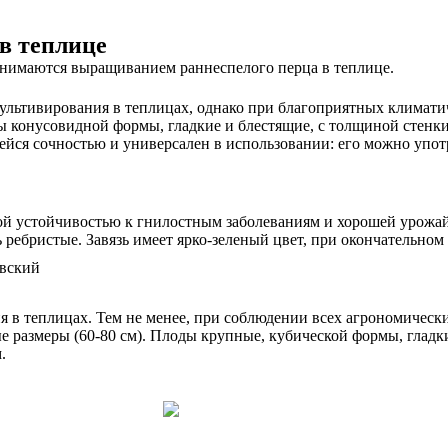
в теплице
анимаются выращиванием раннеспелого перца в теплице.
ультивирования в теплицах, однако при благоприятных климатич
ы конусовидной формы, гладкие и блестящие, с толщиной стенки
ся сочностью и универсален в использовании: его можно употр
й устойчивостью к гнилостным заболеваниям и хорошей урожайн
 ребристые. Завязь имеет ярко-зеленый цвет, при окончательном
 в теплицах. Тем не менее, при соблюдении всех агрономически
 размеры (60-80 см). Плоды крупные, кубической формы, гладки
.