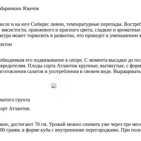
сле и на юге Сибири: ливни, температурные перепады. Востребо
й мясистости, оранжевого и красного цвета, сладкие и ароматны
льтура может тормозить в развитии, что приведет к уменьшению 
 необходимым его подвязывание к опоре. С момента высадки до п
вредителям. Плоды сорта Атлантик крупные, вытянутые, с формо
иготовления салатов и употребления в свежем виде. Выращивать
рытого грунта
ие, достигают 70 см. Урожай можно снимать уже через три мес
300 грамм, в форме куба с внутренними перегородками. При пол