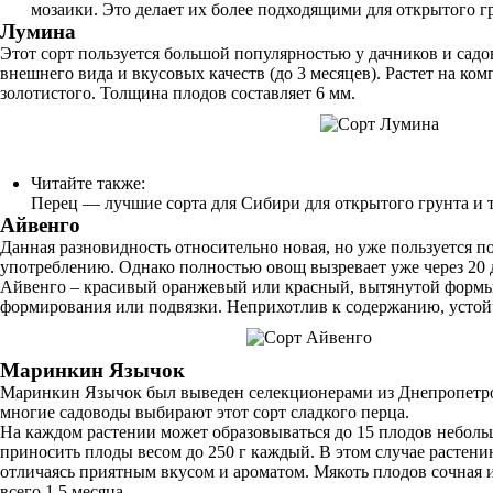
мозаики. Это делает их более подходящими для открытого гр
Лумина
Этот сорт пользуется большой популярностью у дачников и садов
внешнего вида и вкусовых качеств (до 3 месяцев). Растет на ко
золотистого. Толщина плодов составляет 6 мм.
Читайте также:
Перец — лучшие сорта для Сибири для открытого грунта и
Айвенго
Данная разновидность относительно новая, но уже пользуется п
употреблению. Однако полностью овощ вызревает уже через 20 
Айвенго – красивый оранжевый или красный, вытянутой формы и
формирования или подвязки. Неприхотлив к содержанию, устой
Маринкин Язычок
Маринкин Язычок был выведен селекционерами из Днепропетро
многие садоводы выбирают этот сорт сладкого перца.
На каждом растении может образовываться до 15 плодов небольш
приносить плоды весом до 250 г каждый. В этом случае растен
отличаясь приятным вкусом и ароматом. Мякоть плодов сочная и
всего 1,5 месяца.