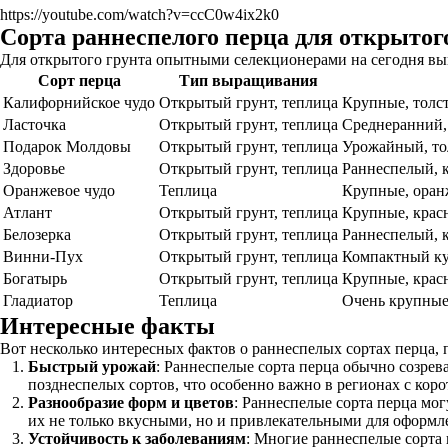
https://youtube.com/watch?v=ccC0w4ix2k0
Сорта раннеспелого перца для открытог
Для открытого грунта опытными селекционерами на сегодня вы
Сорт перца
Тип выращивания
Калифорнийское чудо
Открытый грунт, теплица
Крупные, толст
Ласточка
Открытый грунт, теплица
Среднеранний,
Подарок Молдовы
Открытый грунт, теплица
Урожайный, то
Здоровье
Открытый грунт, теплица
Раннеспелый, 
Оранжевое чудо
Теплица
Крупные, оран
Атлант
Открытый грунт, теплица
Крупные, красн
Белозерка
Открытый грунт, теплица
Раннеспелый, 
Винни-Пух
Открытый грунт, теплица
Компактный кус
Богатырь
Открытый грунт, теплица
Крупные, красн
Гладиатор
Теплица
Очень крупные
Интересные факты
Вот несколько интересных фактов о раннеспелых сортах перца, 
Быстрый урожай
: Раннеспелые сорта перца обычно созрев
позднеспелых сортов, что особенно важно в регионах с ко
Разнообразие форм и цветов
: Раннеспелые сорта перца мог
их не только вкусными, но и привлекательными для оформл
Устойчивость к заболеваниям
: Многие раннеспелые сорта