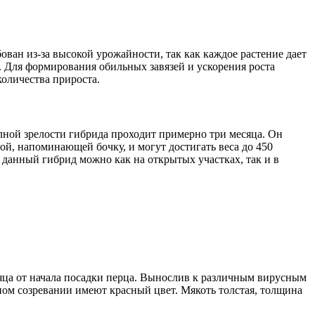
ван из-за высокой урожайности, так как каждое растение дает
е. Для формирования обильных завязей и ускорения роста
количества прироста.
олной зрелости гибрида проходит примерно три месяца. Он
й, напоминающей бочку, и могут достигать веса до 450
 данный гибрид можно как на открытых участках, так и в
яца от начала посадки перца. Вынослив к различным вирусным
ном созревании имеют красный цвет. Мякоть толстая, толщина