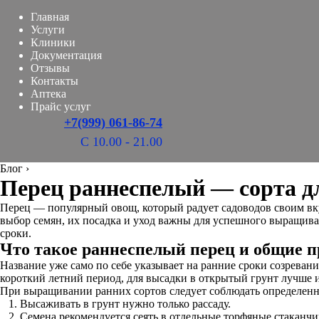
Главная
Услуги
Клиники
Документация
Отзывы
Контакты
Аптека
Прайс услуг
+7(999) 061-86-74
С 10.00 - 21.00
Блог
›
Перец раннеспелый — сорта д
Перец — популярный овощ, который радует садоводов своим вку
выбор семян, их посадка и уход важны для успешного выращив
сроки.
Что такое раннеспелый перец и общие
Название уже само по себе указывает на ранние сроки созрева
короткий летний период, для высадки в открытый грунт лучше ис
При выращивании ранних сортов следует соблюдать определенн
Высаживать в грунт нужно только рассаду.
Семена рекомендуется сеять в отдельные торфяные стаканчик