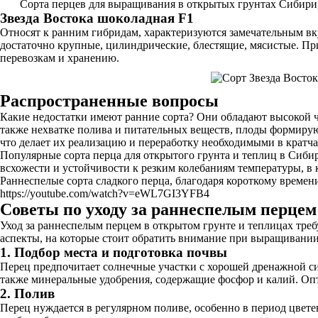
Сорта перцев для выращивания в открытых грунтах Сибири
Звезда Востока шоколадная F1
Относят к ранним гибридам, характеризуются замечательным вк
достаточно крупные, цилиндрические, блестящие, мясистые. Пр
перевозкам и хранению.
Распространенные вопросы
Какие недостатки имеют ранние сорта? Они обладают высокой ч
также нехватке полива и питательных веществ, плоды формируют
что делает их реализацию и переработку необходимыми в кратч
Популярные сорта перца для открытого грунта и теплиц в Сиби
всхожести и устойчивости к резким колебаниям температуры, в 
Раннеспелые сорта сладкого перца, благодаря короткому времени
https://youtube.com/watch?v=eWL7GI3YFB4
Советы по уходу за раннеспелым перцем
Уход за раннеспелым перцем в открытом грунте и теплицах тре
аспекты, на которые стоит обратить внимание при выращивании
1. Подбор места и подготовка почвы
Перец предпочитает солнечные участки с хорошей дренажной сис
также минеральные удобрения, содержащие фосфор и калий. Опти
2. Полив
Перец нуждается в регулярном поливе, особенно в период цвете