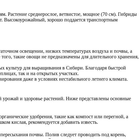
м. Растение среднерослое, ветвистое, мощное (70 см). Гибриды
ет. Высокоурожайный, хорошо поддается транспортным
таточном освещении, низких температурах воздуха и почвы, а
того, такие овощи не предназначены для длительного хранения,
ых культур для выращивания в Сибири. Благодаря быстрой
плицах, так и на открытых участках.
ивирования даже в условиях нестабильного летнего климата.
ый урожай и здоровье растений. Ниже представлены основные
рганические удобрения, такие как компост или перегной, а
ком кислая, рекомендуется добавить известь.
 пересыхания почвы. Полив следует проводить под корень,