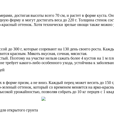
ерами, достигая высоты всего 70 см, и растет в форме куста. О
ную форму и могут достигать веса до 220 г. Толщина стенок сост
-красный оттенок. Хотя технически зрелые овощи также можно 
й до 300 г, которые созревают на 130 день своего роста. Каж
вится красным. Мякоть вкусная, сочная, мясистая.
тый. Поэтому на участке нельзя сажать более 4 кустов на 1 м п
е требует какого-либо особенного ухода, устойчива к заболеван
х в форме призм, а не вниз. Каждый перец может весить до 150 
-зеленый оттенок, который со временем меняется на ярко-красны
ысокой урожайностью, позволяя собрать до 10 кг перцев с 1 ква
для открытого грунта