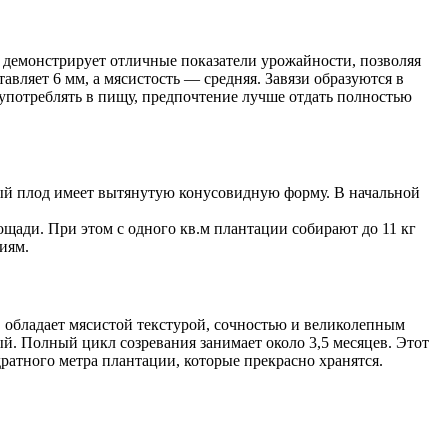
н демонстрирует отличные показатели урожайности, позволяя
авляет 6 мм, а мясистость — средняя. Завязи образуются в
употреблять в пищу, предпочтение лучше отдать полностью
дый плод имеет вытянутую конусовидную форму. В начальной
лощади. При этом с одного кв.м плантации собирают до 11 кг
иям.
г, обладает мясистой текстурой, сочностью и великолепным
й. Полный цикл созревания занимает около 3,5 месяцев. Этот
дратного метра плантации, которые прекрасно хранятся.