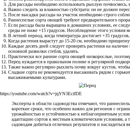
Для рассады необходимо использовать рыхлую почвосмесь, в 
Важно следить за влажностью субстрата: он не должен пере
После высадки рассады на участок необходимо строго собл
Раннеспелые сорта овощей требуют предварительного проращ
Если рассада была выращена в домашних условиях, ее следу
среды не ниже +15 градусов. Несоблюдение этого условия м
В летний период, когда температура достигает +35 градусов
Когда растения вырастут до 15-20 см, необходимо прищипну
Каждые десять дней следует проверять растения на наличи
основной развилки стебля, удалять.
Практически все ранние сорта овощей низкорослые, поэтому
Перец нуждается в правильном поливе и регулярной подкор
Также важно регулярно рыхлить почву вокруг кустов, чтобы
Сладкие сорта не рекомендуется высаживать рядом с горьким
высаживаемыми культурами.
https://youtube.com/watch?v=jqYN3EcifDE
Эксперты в области садоводства отмечают, что раннеспел
короткие сроки, что особенно важно для регионов с огр
урожайностью и устойчивостью к неблагоприятным услови
адаптацию сортов к местным климатическим условиям, а 
садоводам добиться отличных результатов и насладиться в