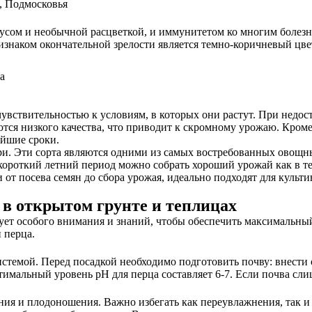
, Подмосковья
усом и необычной расцветкой, и иммунитетом ко многим болезня
изнаком окончательной зрелости является темно-коричневый цв
увствительностью к условиям, в которых они растут. При недос
ся низкого качества, что приводит к скромному урожаю. Кроме 
айшие сроки.
ри. Эти сорта являются одними из самых востребованных овощн
короткий летний период можно собрать хороший урожай как в те
 от посева семян до сбора урожая, идеально подходят для культ
 в открытом грунте и теплицах
бует особого внимания и знаний, чтобы обеспечить максимальн
 перца.
темой. Перед посадкой необходимо подготовить почву: внести о
мальный уровень pH для перца составляет 6-7. Если почва слиш
ния и плодоношения. Важно избегать как переувлажнения, так и