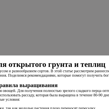
ля открытого грунта и теплиц
сом и разнообразием сортов. В этой статье рассмотрим раннесп
ания. Поделимся рекомендациями, которые помогут получить бо
 правила выращивания
ния овощей. Для получения полностью зрелого сладкого перца о
пользовать рассаду, которая была выращена в течение 80-90 дне
ые условия:
и, так как молодые растения плохо переносят пересадку.