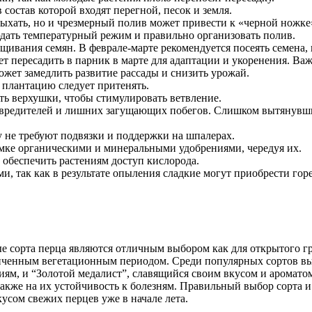
состав которой входят перегной, песок и земля.
сыхать, но и чрезмерный полив может привести к «черной ножке
юдать температурный режим и правильно организовать полив.
ивания семян. В феврале-марте рекомендуется посеять семена, 
ет пересадить в парник в марте для адаптации и укоренения. В
ожет замедлить развитие рассады и снизить урожай.
, плантацию следует притенять.
ть верхушки, чтобы стимулировать ветвление.
е вредителей и лишних загущающих побегов. Слишком вытянувши
 не требуют подвязки и поддержки на шпалерах.
мке органическими и минеральными удобрениями, чередуя их.
 обеспечить растениям доступ кислорода.
и, так как в результате опыления сладкие могут приобрести горе
ые сорта перца являются отличным выбором как для открытого гр
аниченным вегетационным периодом. Среди популярных сортов в
ям, и “Золотой медалист”, славящийся своим вкусом и аромат
также на их устойчивость к болезням. Правильный выбор сорта 
кусом свежих перцев уже в начале лета.