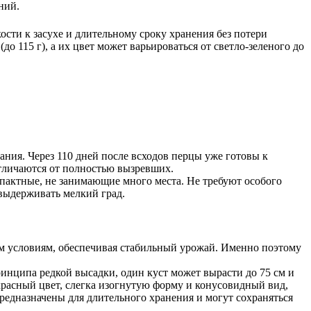
ний.
ости к засухе и длительному сроку хранения без потери
о 115 г), а их цвет может варьироваться от светло-зеленого до
ния. Через 110 дней после всходов перцы уже готовы к
тличаются от полностью вызревших.
мпактные, не занимающие много места. Не требуют особого
выдерживать мелкий град.
м условиям, обеспечивая стабильный урожай. Именно поэтому
инципа редкой высадки, один куст может вырасти до 75 см и
красный цвет, слегка изогнутую форму и конусовидный вид,
редназначены для длительного хранения и могут сохраняться