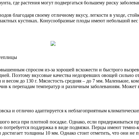
унта, где растения могут подвергаться большему риску заболева
одов благодаря своему отличному вкусу, легкости в уходе, стойк
мпактных кустиках. Конусообразные плоды имеют небольшой вес (д
 теплицы
овышенным спросом из-за хорошей всхожести и быстрого вызрева
дней. Поэтому вкусовые качества недозревших овощей сильно о
 весом до 130 г. Мясистость средняя – до 7 мм. Маленькие, ко
чив к перепадам температур и различным заболеваниям. Может 
вска и отлично адаптируется к неблагоприятным климатически
ого веса при плотной посадке. Однако, если придерживаться пр
ию потребуется поддержка в виде подвязки. Перцы имеют темно-
 достигает толщины 10 мм. Однако стоит отметить, что они не п