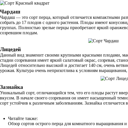
Чардаш
Чардаш — это сорт перца, который отличается компактными разм
собрать до 17 плодов с одного растения. Плоды имеют конусовид
группах. Полностью зрелые перцы приобретают яркий оранжево
созревшим плодам.
Лицедей
Данный вид знаменит своими крупными красными плодами, массо
стадии созревания имеет яркий салатовый окрас, созревая, стано
Лицедей относительно высокий и достигает 140 см, очень ветвис
урожая. Культура очень неприхотлива к условиям выращивания, н
Зазнайка
Уникальный сорт, отличающийся тем, что его плоды растут ввер
вкусом. В начале своего созревания он имеет насыщенный темно
сорт устойчив к различным заболеваниям. Зазнайка отличается в
Читайте также:
Обзор сортов острого перца для комнатного выращивания и 