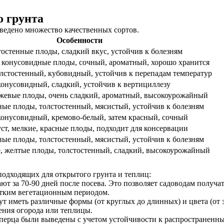
о грунта
ведено множество качественных сортов.
Особенности
остенные плоды, сладкий вкус, устойчив к болезням
 конусовидные плоды, сочный, ароматный, хорошо хранится
лстостенный, кубовидный, устойчив к перепадам температур
конусовидный, сладкий, устойчив к вертициллезу
жевые плоды, очень сладкий, ароматный, высокоурожайный
ые плоды, толстостенный, мясистый, устойчив к болезням
конусовидный, кремово-белый, затем красный, сочный
т, мелкие, красные плоды, подходит для консервации
ые плоды, толстостенный, мясистый, устойчив к болезням
, желтые плоды, толстостенный, сладкий, высокоурожайный
подходящих для открытого грунта и теплиц:
ают за 70-90 дней после посева. Это позволяет садоводам получ
ротким вегетационным периодом.
ут иметь различные формы (от круглых до длинных) и цвета (от з
ения огорода или теплицы.
 перца были выведены с учетом устойчивости к распространенны