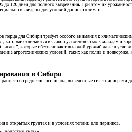
 95 до 120 дней для полного вызревания. При этом их урожайнос
пециально выведены для условий данного климата.
тов перца для Сибири требует особого внимания к климатически
о”, которые отличаются высокой устойчивостью к холодам и кор
й гигант”, которые обеспечивают высокий урожай даже в услови
юдение агротехнических условий, таких как полив и подкормка
вирования в Сибири
раннего и среднеспелого перца, выведенные селекционерами д
ия в открытых грунтах и в условиях теплиц или парников.