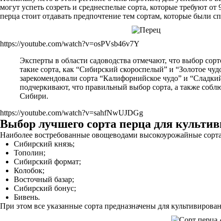
могут успеть созреть и среднеспелые сорта, которые требуют от
перца стоит отдавать предпочтение тем сортам, которые были с
https://youtube.com/watch?v=osPVsb46v7Y
Эксперты в области садоводства отмечают, что выбор сор
такие сорта, как “Сибирский скороспелый” и “Золотое чуд
зарекомендовали сорта “Калифорнийское чудо” и “Сладки
подчеркивают, что правильный выбор сорта, а также собл
Сибири.
https://youtube.com/watch?v=sahfNwUJDGg
Выбор лучшего сорта перца для культи
Наиболее востребованные овощеводами высокоурожайные сорта 
Сибирский князь;
Тополин;
Сибирский формат;
Колобок;
Восточный базар;
Сибирский бонус;
Бивень.
При этом все указанные сорта предназначены для культивирован