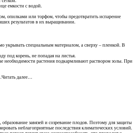
 сеткой.
це емкости с водой.
ном, опилками или торфом, чтобы предотвратить испарение
чших результатов в их выращивании.
мо укрывать специальным материалом, а сверху – пленкой. В
у под корень, не попадая на листья.
чае необходимости растения подкармливают раствором золы. При
….Читать далее…
 образование завязей и созревание плодов. Поэтому для защиты
изировать неблагоприятные последствия климатических условий.