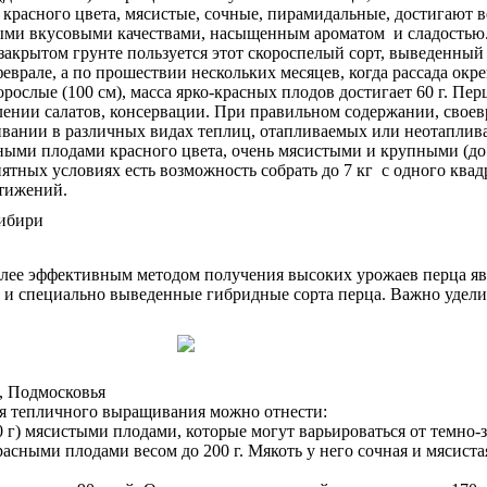
 красного цвета, мясистые, сочные, пирамидальные, достигают в
тными вкусовыми качествами, насыщенным ароматом и сладостью
акрытом грунте пользуется этот скороспелый сорт, выведенны
еврале, а по прошествии нескольких месяцев, когда рассада окр
рослые (100 см), масса ярко-красных плодов достигает 60 г. Пе
ении салатов, консервации. При правильном содержании, своев
ании в различных видах теплиц, отапливаемых или неотапливае
дными плодами красного цвета, очень мясистыми и крупными (д
ятных условиях есть возможность собрать до 7 кг с одного квад
стижений.
более эффективным методом получения высоких урожаев перца яв
 и специально выведенные гибридные сорта перца. Важно удели
, Подмосковья
я тепличного выращивания можно отнести:
 г) мясистыми плодами, которые могут варьироваться от темно-з
расными плодами весом до 200 г. Мякоть у него сочная и мясист