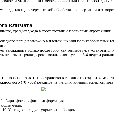
евают за 90 дней. Они имеют ярко-желтый цвет и весят до 170 г,
м виде, так и для термической обработки, консервации и заморо
ого климата
имате, требуют ухода в соответствии с правилами агротехники.
ладкого перца возможно в пленочных или поликарбонатных теп
ице.
ет высаживать только после того, как температура установится 
ать «теплые» грядки, сроки можно сдвинуть на 3-4 недели раньше
ивно использовать пространство в теплице и создают комфортн
лажностного (70-75%) режимов является ключевым аспектом прав
й Сибири: фотографии и информация
дующие меры:
 10 °C, грядки следует укрыть спанбондом.