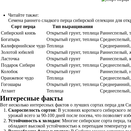
Читайте также:
Семена раннего сладкого перца сибирской селекции для отк
Сорт перца
Тип выращивания
Сибирский князь
Открытый грунт, теплица
Раннеспелый, т
Богатырь
Открытый грунт, теплица
Среднеспелый,
Калифорнийское чудо
Теплица
Среднеранний, 
Золотой юбилей
Открытый грунт, теплица
Раннеспелый, 
Ласточка
Открытый грунт
Раннеспелый, 
Подарок Сибири
Открытый грунт, теплица
Среднеспелый,
Колобок
Открытый грунт
Раннеспелый, 
Оранжевое чудо
Теплица
Среднеспелый,
Гогошары
Открытый грунт, теплица
Среднеранний,
Атлант
Теплица
Среднеспелый,
Интересные факты
Вот несколько интересных фактов о лучших сортах перца для Сиб
Скороспелость сортов
: В условиях короткого сибирского л
урожай всего за 90-100 дней после посева, что позволяет из
Устойчивость к холодам
: Многие сибирские сорта перца, 
обладают высокой устойчивостью к перепадам температур и 