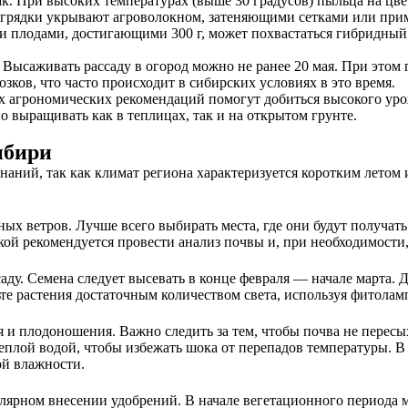
ак. При высоких температурах (выше 30 градусов) пыльца на цве
, грядки укрывают агроволокном, затеняющими сетками или при
плодами, достигающими 300 г, может похвастаться гибридный с
 Высаживать рассаду в огород можно не ранее 20 мая. При этом
ков, что часто происходит в сибирских условиях в это время.
ех агрономических рекомендаций помогут добиться высокого ур
выращивать как в теплицах, так и на открытом грунте.
ибири
знаний, так как климат региона характеризуется коротким летом
 ветров. Лучше всего выбирать места, где они будут получать н
ой рекомендуется провести анализ почвы и, при необходимости,
ду. Семена следует высевать в конце февраля — начале марта. 
те растения достаточным количеством света, используя фитоламп
 и плодоношения. Важно следить за тем, чтобы почва не пересых
еплой водой, чтобы избежать шока от перепадов температуры. В
ой влажности.
лярном внесении удобрений. В начале вегетационного периода 