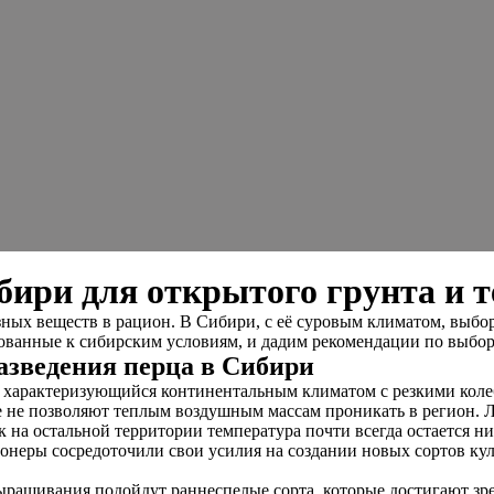
бири для открытого грунта и 
х веществ в рацион. В Сибири, с её суровым климатом, выбор 
рованные к сибирским условиям, и дадим рекомендации по выбор
азведения перца в Сибири
 характеризующийся континентальным климатом с резкими колеб
е не позволяют теплым воздушным массам проникать в регион. 
на остальной территории температура почти всегда остается ни
онеры сосредоточили свои усилия на создании новых сортов кул
выращивания подойдут раннеспелые сорта, которые достигают зр