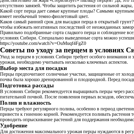
Действительно ли жара «стерилизует» пыльцу перцев? Да, это т
отсутствию завязей. Чтобы защитить растения от сильной жары
Какой сорт перца дает самые крупные плоды? Самыми крупными 
имеет необычный темно-фиолетовый цвет.
Каков самый ранний срок для высадки перца в открытый грунт?
чтобы избежать негативных последствий от неожиданных замороз
Правильно подобранные сорта сладкого перца и соблюдение вс
условиях Сибири. Специально выведенные сорта можно успешно 
https://youtube.com/watch?v=OuMuqf4FgZ0
Советы по уходу за перцем в условиях С
Уход за перцем в условиях Сибири требует особого внимания и 
урожая, необходимо учитывать несколько ключевых аспектов.
Выбор места для посадки
Перцы предпочитают солнечные участки, защищенные от холодных
почва была хорошо дренированной и плодородной. Перед посадк
Подготовка рассады
В условиях Сибири рекомендуется выращивать перцы через расса
питательной почвой. После появления первых всходов, обеспечь
Полив и влажность
Перцы требуют регулярного полива, особенно в период цветения
привести к гниению корней. Рекомендуется поливать растения т
проводить опрыскивание растений для поддержания необходим
Удобрение
Для достижения максимального урожая перцы нуждаются в регу