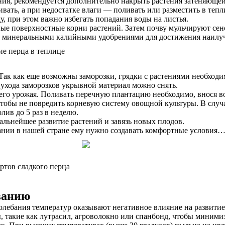
ния, рекомендуется дополнительно накрыть растения затеняющей
ть, а при недостатке влаги — поливать или разместить в тепли
, при этом важно избегать попадания воды на листья.
ные поверхностные корни растений. Затем почву мульчируют се
 и минеральными калийными удобрениями для достижения наилу
Так как еще возможны заморозки, грядки с растениями необходи
 ухода заморозков укрывной материал можно снять.
го урожая. Поливать перечную плантацию необходимо, внося вод
 чтобы не повредить корневую систему овощной культуры. В слу
ив до 5 раз в неделю.
дальнейшее развитие растений и завязь новых плодов.
ании в нашей стране ему нужно создавать комфортные условия
ртов сладкого перца
ванию
лебания температур оказывают негативное влияние на развитие,
, такие как лутрасил, агроволокно или спанбонд, чтобы миним