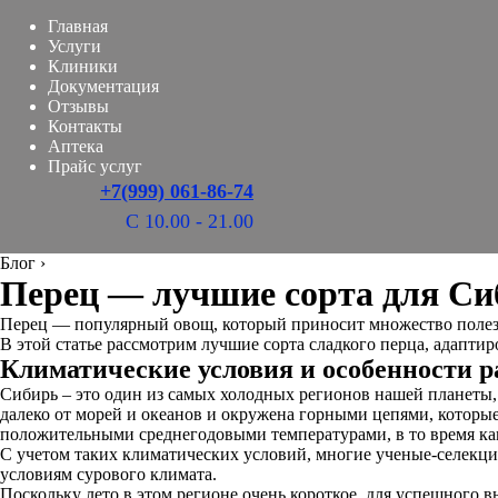
Главная
Услуги
Клиники
Документация
Отзывы
Контакты
Аптека
Прайс услуг
+7(999) 061-86-74
С 10.00 - 21.00
Блог
›
Перец — лучшие сорта для Си
Перец — популярный овощ, который приносит множество полезны
В этой статье рассмотрим лучшие сорта сладкого перца, адапти
Климатические условия и особенности р
Сибирь – это один из самых холодных регионов нашей планеты,
далеко от морей и океанов и окружена горными цепями, которы
положительными среднегодовыми температурами, в то время как 
С учетом таких климатических условий, многие ученые-селекци
условиям сурового климата.
Поскольку лето в этом регионе очень короткое, для успешного 