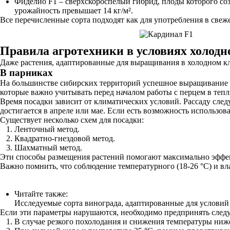
Фиделио F1 – сверхскороспелый гибрид, плоды которого созр
урожайность превышает 14 кг/м².
Все перечисленные сорта подходят как для употребления в свеже
Правила агротехники в условиях холодн
Даже растения, адаптированные для выращивания в холодном кл
В парниках
На большинстве сибирских территорий успешное выращивание с
которые важно учитывать перед началом работы с перцем в тепл
Время посадки зависит от климатических условий. Рассаду следу
достигается в апреле или мае. Если есть возможность использов
Существует несколько схем для посадки:
Ленточный метод.
Квадратно-гнездовой метод.
Шахматный метод.
Эти способы размещения растений помогают максимально эффект
Важно помнить, что соблюдение температурного (18-26 °C) и в
Читайте также:
Исследуемые сорта винограда, адаптированные для услови
Если эти параметры нарушаются, необходимо предпринять сле
В случае резкого похолодания и снижения температуры ниже