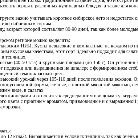
ащивать не только традиционные сладкие сорта, но и острые пе
ьзовать перцы в различных кулинарных блюдах, а также для кон
грунте важно учитывать короткое сибирское лето и недостаток 
м или гибридным сортам.
у, возраст которой составляет 80-90 дней, так как более молоды
ирском регионе можно выделить:
лдавским НИИ. Кусты невысокие и компактные, на каждом из ни
своим вкусовым качествам, этот сорт идеально подходит для сала
 в теплицах.
стью (40-50 т/га) и крупными плодами (до 150 г). Он устойчив
ют подвязки или выращивания на шпалере с формированием стеб
ыщенный темно-красный цвет.
 высокий урожай через 105-110 дней после появления всходов. 
 конусовидной формы, сочные, с плотной мясистой мякотью, весо
жем виде, в салатах.
елекционерами и относится к среднеранним овощным культурам. 
ого цвета с приятным ароматом, призмовидные и с выраженной р
заморозки.
вать:
о 12 кг/м2). Выращивается в условиях теплицы, так как очень 