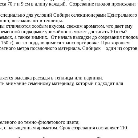
еса 70 г и 9 см в длину каждый. Созревание плодов происходит
.
й специально для условий Сибири селекционерами Центрального
епнет, высаживают в теплицы.
рцы отличаются особым вкусом, свежим ароматом, что дает ему
ременной подкормке урожайность может достигать 10 кг/м2.
мых, а также зимних. От начала высадки до созревания плодов
о 150 г), легко поддающимися транспортировке. При хорошем
ратного метра посадочного материала. Сибиряк – один из сортов
ляется высадка рассады в теплицы или парники.
ть внимание семенному материалу, который подходит для
еленого до темно-фиолетового цвета;
ая, с насыщенным ароматом. Срок созревания составляет 110