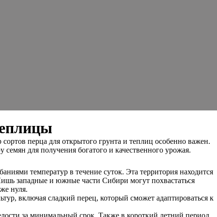
теплицы
сортов перца для открытого грунта и теплиц особенно важен.
у семян для получения богатого и качественного урожая.
аниями температур в течение суток. Эта территория находится
Лишь западные и южные части Сибири могут похвастаться
же нуля.
ьтур, включая сладкий перец, который сможет адаптироваться к
елости за минимальный срок. Также в короткий летний период