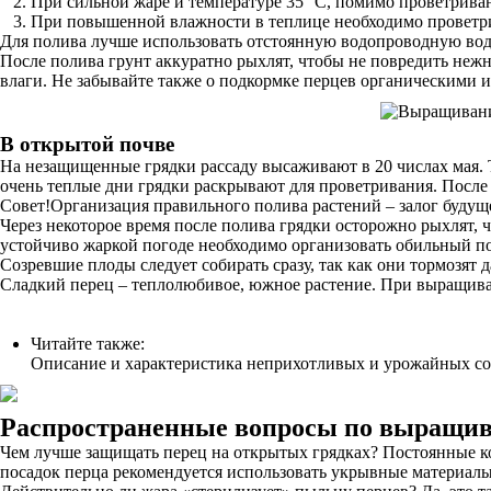
При сильной жаре и температуре 35 °C, помимо проветрива
При повышенной влажности в теплице необходимо проветрива
Для полива лучше использовать отстоянную водопроводную воду
После полива грунт аккуратно рыхлят, чтобы не повредить неж
влаги. Не забывайте также о подкормке перцев органическими
В открытой почве
На незащищенные грядки рассаду высаживают в 20 числах мая. 
очень теплые дни грядки раскрывают для проветривания. После
Совет!Организация правильного полива растений – залог будуще
Через некоторое время после полива грядки осторожно рыхлят,
устойчиво жаркой погоде необходимо организовать обильный пол
Созревшие плоды следует собирать сразу, так как они тормозят 
Сладкий перец – теплолюбивое, южное растение. При выращив
Читайте также:
Описание и характеристика неприхотливых и урожайных со
Распространенные вопросы по выращи
Чем лучше защищать перец на открытых грядках? Постоянные ко
посадок перца рекомендуется использовать укрывные материалы