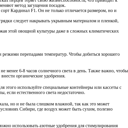
тках перцев теряет свою жизнеспособность, что приводит к
меняют метод загущения посадок.
орт Кардинал F1. Он не только отличается размером, но и
 грядки следует накрывать укрывным материалом и пленкой,
ожая этой овощной культуры даже в сложных климатических
 и резкими перепадами температур. Чтобы добиться хорошего
е менее 6-8 часов солнечного света в день. Также важно, чтобы
 внести органические удобрения.
Для этого используйте специальные контейнеры или кассеты с
ы, если естественного света недостаточно.
ала, но и не была слишком влажной, так как это может
 условиях Сибири, где воздух может быть сухим, полезно
можно использовать азотные удобрения для стимулирования