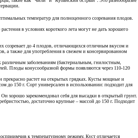
рцы, такие как “Чили” и “Кубанский острый”. Это разнообразие
сервации.
оптимальных температур для полноценного созревания плодов.
е растения в условиях короткого лета могут не дать хорошего
х созревает до 4 плодов, отличающихся отличным вкусом и
тов, а также для употребления в свежем и консервированном
 к различным заболеваниям (бактериальным, гнилостным,
лей. Плоды конусообразной формы появляются через 110-120
Он прекрасно растет на открытых грядках. Кусты мощные и
м до 150 г. Сорт универсален в использовании: подходит для
Он хорошо зарекомендовал себя для высадки в открытый грунт.
ебристостью, достаточно крупные – массой до 150 г. Подходит
восприимчив к температурному режиму. Куст отличается