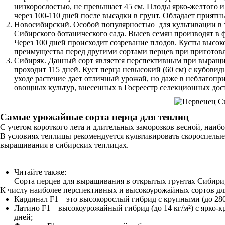
низкорослостью, не превышает 45 см. Плоды ярко-желтого и
через 100-110 дней после высадки в грунт. Обладает прия
Новосибирский. Особой популярностью для культивации в з
Сибирского ботанического сада. Высев семян производят в ф
Через 100 дней происходит созревание плодов. Кусты высоко
преимущества перед другими сортами перцев при приготовл
Сибиряк. Данный сорт является перспективным при выращив
проходит 115 дней. Куст перца невысокий (60 см) с кубови
уходе растение дает отличный урожай, но даже в неблагопри
овощных культур, внесенных в Госреестр селекционных до
Самые урожайные сорта перца для теплиц
С учетом короткого лета и длительных заморозков весной, наи
В условиях теплицы рекомендуется культивировать скороспелые
выращивания в сибирских теплицах.
Читайте также:
Сорта перцев для выращивания в открытых грунтах Сибири
К числу наиболее перспективных и высокоурожайных сортов дл
Кардинал F1 – это высокорослый гибрид с крупными (до 280
Латино F1 – высокоурожайный гибрид (до 14 кг/м²) с ярко-к
дней;