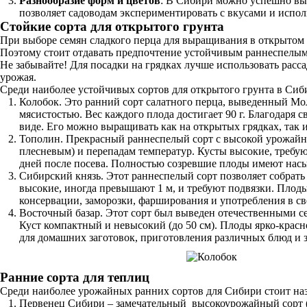
Разнообразие форм и цветов
: В Сибири можно успешно выр
позволяет садоводам экспериментировать с вкусами и испол
Стойкие сорта для открытого грунта
При выборе семян сладкого перца для выращивания в открытом 
Поэтому стоит отдавать предпочтение устойчивым раннеспелы
Не забывайте! Для посадки на грядках лучше использовать рассад
урожая.
Среди наиболее устойчивых сортов для открытого грунта в Сиб
Колобок. Это ранний сорт салатного перца, выведенный Мо
мясистостью. Вес каждого плода достигает 90 г. Благодаря 
виде. Его можно выращивать как на открытых грядках, так и
Тополин. Прекрасный раннеспелый сорт с высокой урожайно
плесневым) и перепадам температур. Кусты высокие, требу
дней после посева. Полностью созревшие плоды имеют нас
Сибирский князь. Этот раннеспелый сорт позволяет собрать
высокие, иногда превышают 1 м, и требуют подвязки. Плоды
консервации, заморозки, фарширования и употребления в све
Восточный базар. Этот сорт был выведен отечественными с
Куст компактный и невысокий (до 50 см). Плоды ярко-красн
для домашних заготовок, приготовления различных блюд и 
Ранние сорта для теплиц
Среди наиболее урожайных ранних сортов для Сибири стоит наз
Первенец Сибири – замечательный высокоурожайный сорт (д