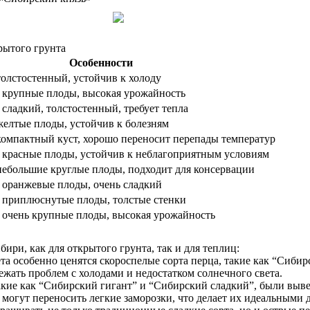
рытого грунта
Особенности
олстостенный, устойчив к холоду
 крупные плоды, высокая урожайность
сладкий, толстостенный, требует тепла
желтые плоды, устойчив к болезням
компактный куст, хорошо переносит перепады температур
 красные плоды, устойчив к неблагоприятным условиям
небольшие круглые плоды, подходит для консервации
 оранжевые плоды, очень сладкий
 приплюснутые плоды, толстые стенки
 очень крупные плоды, высокая урожайность
ири, как для открытого грунта, так и для теплиц:
ета особенно ценятся скороспелые сорта перца, такие как “Сиби
бежать проблем с холодами и недостатком солнечного света.
такие как “Сибирский гигант” и “Сибирский сладкий”, были выв
могут переносить легкие заморозки, что делает их идеальными д