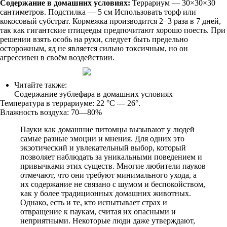
Содержание в домашних условиях:
Террариум — 30×30×30
сантиметров. Подстилка — 5 см Использовать торф или
кокосовый субстрат. Кормежка производится 2−3 раза в 7 дней,
так как гигантские птицееды предпочитают хорошо поесть. При
решении взять особь на руки, следует быть предельно
осторожным, яд не является сильно токсичным, но он
агрессивен в своём воздействии.
Читайте также:
Содержание эублефара в домашних условиях
Температура в террариуме: 22 °C — 26°.
Влажность воздуха: 70—80%
Пауки как домашние питомцы вызывают у людей
самые разные эмоции и мнения. Для одних это
экзотический и увлекательный выбор, который
позволяет наблюдать за уникальными поведением и
привычками этих существ. Многие любители пауков
отмечают, что они требуют минимального ухода, а
их содержание не связано с шумом и беспокойством,
как у более традиционных домашних животных.
Однако, есть и те, кто испытывает страх и
отвращение к паукам, считая их опасными и
неприятными. Некоторые люди даже утверждают,