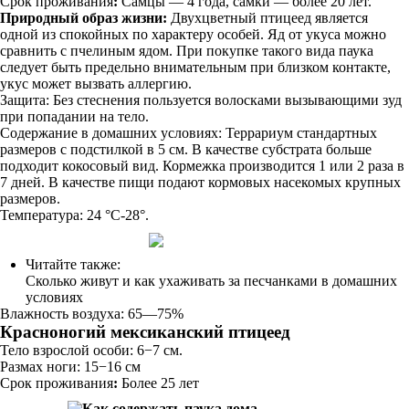
Срок проживания
:
Самцы — 4 года, самки — более 20 лет.
Природный образ жизни:
Двухцветный птицеед является
одной из спокойных по характеру особей. Яд от укуса можно
сравнить с пчелиным ядом. При покупке такого вида паука
следует быть предельно внимательным при близком контакте,
укус может вызвать аллергию.
Защита: Без стеснения пользуется волосками вызывающими зуд
при попадании на тело.
Содержание в домашних условиях: Террариум стандартных
размеров с подстилкой в 5 см. В качестве субстрата больше
подходит кокосовый вид. Кормежка производится 1 или 2 раза в
7 дней. В качестве пищи подают кормовых насекомых крупных
размеров.
Температура: 24 °C-28°.
Читайте также:
Сколько живут и как ухаживать за песчанками в домашних
условиях
Влажность воздуха: 65—75%
Красноногий мексиканский птицеед
Тело взрослой особи: 6−7 см.
Размах ноги: 15−16 см
Срок проживания
:
Более 25 лет