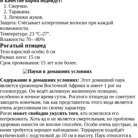
В качестве корма подойдут:
Сверчки.
Тараканы.
Личинки жуков.
Защита: Счёсывает аллергенные волоски при каждой
возможности.
Температура: 23 °C-27°.
Влажность
:
70—80%
Рогатый птицеед
Тело взрослой особи: 6 см
Размах ноги: 15 см
Срок проживания: 15 лет или более.
Содержание в домашних условиях:
Этот домашний паук
является уроженцем Восточной Африки и имеет 1 рог на
головогруди. Он ведёт активную жизненную позицию,
особенно в ночное время суток. Рогатого птицееда не советуют
заводить новичкам, так как представитель этого вида является
очень агрессивным по своему характеру.
Рогач
может свободно укусить того
, кто осмелился его
потревожить. Хоть яд и не является смертельным, но проблемы
здоровью нанести он вполне способен. Особи очень шустрые, за
ними требуется хорошее наблюдение. Террариум подойдёт
кубический с подстилкой до 10 см в высоту. Паук относится к