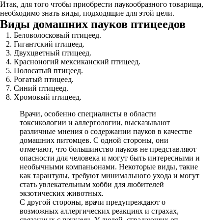
Итак, для того чтобы приобрести паукообразного товарища,
необходимо знать виды, подходящие для этой цели.
Виды домашних пауков птицеедов
Беловолосковый птицеед.
Гигантский птицеед.
Двухцветный птицеед.
Красноногий мексиканский птицеед.
Полосатый птицеед.
Рогатый птицеед.
Синий птицеед.
Хромовый птицеед.
Врачи, особенно специалисты в области
токсикологии и аллергологии, высказывают
различные мнения о содержании пауков в качестве
домашних питомцев. С одной стороны, они
отмечают, что большинство пауков не представляют
опасности для человека и могут быть интересными и
необычными компаньонами. Некоторые виды, такие
как тарантулы, требуют минимального ухода и могут
стать увлекательным хобби для любителей
экзотических животных.
С другой стороны, врачи предупреждают о
возможных аллергических реакциях и страхах,
связанных с пауками. У людей, страдающих от