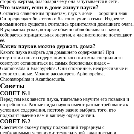
сторону жертвы, благодаря чему она запутывается в сети.
Что значит, если в доме живут пауки?
Согласно славянским приметам, паук в доме — хороший знак.
Он предвещает богатство и благополучие в семье. Издревле
восьминогие существа считались хранителями домашнего очага.
В укромных углах, которые обычно облюбовывают пауки,
собирается отрицательная энергия, а членистоногие поглощают
её.
Каких пауков можно держать дома?
Какого паука выбрать для домашнего содержания? При
отсутствии опыта содержания такого питомца специалисты
советуют остановиться на самых безопасных видах –
Grammostola и Brachypelma. Они спокойные, неагрессивные и
неприхотливые. Можно рассмотреть Aphonopelma,
Chromatopelma и Acanthoscurria.
Советы
СОВЕТ №1
Перед тем как завести паука, тщательно изучите его повадки и
потребности. Разные виды пауков имеют разные требования к
условиям содержания, поэтому важно выбрать того, кто
подходит именно вам и вашему образу жизни.
СОВЕТ №2
Обеспечьте своему пауку подходящий террариум с
необходимыми условиями: температурой, влажностью и