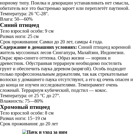
норному типу. Поилка и декорации устанавливать нет смысла,
обитатель все это быстренько зароет или переплетёт паутиной.
Температура: 26 °C-28°.
Влага: 50—60%
Синий птицеед
Тело взрослой особи: 9 см
Размах ноги: 25 см
Срок проживания: Самки до 20 лет, самцы 4 года.
Содержание в домашних условиях:
Синий птицеед коренной
житель муссонных лесов Сингапура, Малайзии, Индонезии.
Окрас ярко-синего оттенка. Образ жизни — норник и
древестник. Обустраивая террариум необходимо постелить
грунт и обеспечить паука деревом (корягой). Особь подходит
только профессиональным держателям, так как стрекательные
волоски у домашнего паука отсутствуют, а его яд очень опасен и
до конца не изучен исследователями. Темперамент очень
сложный. Террариум кубический, подстил — кокос.
Температура: от 25 °C до 27°.
Влажность: 75—80%
Хромовый птицеед
Тело взрослой особи: 8 см
Размах ноги: 15−19 см
Срок проживания: до 20 лет