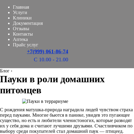
Главная
Услуги
Клиники
Документация
Отзывы
Контакты
Аптека
Прайс услуг
+7(999) 061-86-74
С 10.00 - 21.00
Блог
›
Пауки в роли домашних
питомцев
С рождения матушка-природа наградила людей чувством страха
перед пауками. Многие бьются в панике, увидев это пугающее
существо, но есть и любители членистоногих, которые разводят
их у себя дома и считают лучшими друзьями. Счастливчиком по
выбору среди покупателей стал домашний паук — птицеед.