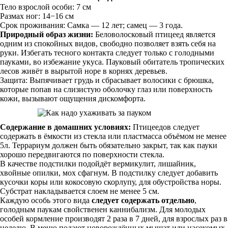
Тело взрослой особи: 7 см
Размах ног: 14−16 см
Срок проживания: Самка — 12 лет; самец — 3 года.
Природный образ жизни:
Беловолосковый птицеед является
одним из спокойных видов, свободно позволяет взять себя на
руки. Избегать тесного контакта следует только с голодными
пауками, во избежание укуса. Пауковый обитатель тропических
лесов живёт в вырытой норе в корнях деревьев.
Защита: Выпячивает грудь и сбрасывает волосики с брюшка,
которые попав на слизистую оболочку глаз или поверхность
кожи, вызывают ощущения дискомфорта.
Содержание в домашних условиях:
Птицеедов следует
содержать в ёмкости из стекла или пластмасса объёмом не менее
5л. Террариум должен быть обязательно закрыт, так как пауки
хорошо передвигаются по поверхности стекла.
В качестве подстилки подойдёт вермикулит, лишайник,
хвойные опилки, мох сфагнум. В подстилку следует добавить
кусочки коры или кокосовую скорлупу, для обустройства норы.
Субстрат накладывается слоем не менее 5 см.
Каждую особь этого вида
следует содержать отдельно
,
голодным паукам свойственен каннибализм. Для молодых
особей кормление производят 2 раза в 7 дней, для взрослых раз в
неделю. В меню подают новорождённых мышат или насекомых