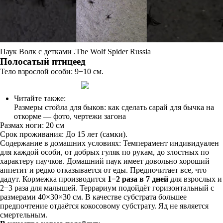
Паук Волк с детками .The Wolf Spider Russia
Полосатый птицеед
Тело взрослой особи: 9−10 см.
Читайте также:
Размеры стойла для быков: как сделать сарай для бычка на
откорме — фото, чертежи загона
Размах ноги: 20 см
Срок проживания: До 15 лет (самки).
Содержание в домашних условиях: Темперамент индивидуален
для каждой особи, от добрых гуляк по рукам, до злостных по
характеру паучков. Домашний паук имеет довольно хороший
аппетит и редко отказывается от еды. Предпочитает все, что
дадут. Кормежка производится
1−2 раза в 7 дней
для взрослых и
2−3 раза для малышей. Террариум подойдёт горизонтальный с
размерами 40×30×30 см. В качестве субстрата большее
предпочтение отдаётся кокосовому субстрату. Яд не является
смертельным.