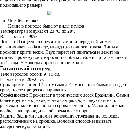
подходящего размера.
Читайте также:
Какие в природе бывают виды пауков
Температура воздуха: от 23 °C до 28°.
Влага: от 75—90%
Линька: Птицеед во время линьки или перед ней может
ограничивать себя в еде, иногда до полного отказа. Линька
проходит критически. Паук перестаёт двигаться и лежит на
спине. Промежуток у взрослой особи колеблется от 2 месяцев и
до 1 года. У молодых процесс происходит
Гигантский птицеед
Тело взрослой особи: 9−10 см.
Размах ноги: 20−25 см
Срок проживания: 12 лет у самки. Самцы часто бывают съедены
сразу после процесса спаривания.
Особенности:
Проживает в тропических лесах Бразилии. Самки
более крупные в размере, чем самцы. Окрас двухцветный:
рыжевато-коричневый или серовато-чёрный. Малоподвижная
особь, чаще проводит своё время возле норы.
Защита: Задними лапами производит стряхивание волосков
расположенных на брюшке. Волоски способны вызвать
аллергическую реакцию.