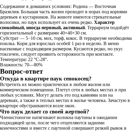
Содержание в домашних условиях: Родина — Восточная
Бразилия. Большая часть жизни проходит в норах под корнями
деревьев и кустарников. На животе имеются стрекательные
волосики, но паук использует их очень редко.
Характер
спокойный, иногда нервный, активный
. Террариум подойдёт
горизонтальный с размерами 40×40×30 см.
Субстрат — 5−10 см, мох, торф, кокос. В террариуме необходима
поилка. Корм для взрослых особей 1 раз в неделю. В меню
насекомые с подходящим размером. Кусаются редко, но укус
токсичен, следует проявить осторожность при контакте.
Температура: 22 °C-28°.
Влажность: 70—80%
Вопрос-ответ
Откуда в квартире паук сенокосец?
Встретить их можно практически в любом жилом или
коммерческом помещении. Плетут сети в любых местах и при
любых условиях. Могут делать это под камнями или на
деревьях, а также в теплых местах в жилье человека. Зачастую в
квартире обустраиваются возле окон.
Что паук делает со своей жертвой?
Членистоногие натягивают волокна паутины в ожидании
подходящей цели, после чего отцепляются задними
конечностями и вместе с паутиной совершают резкий рывок в