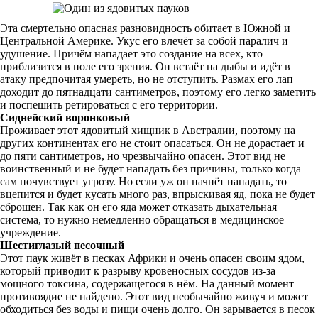
Эта смертельно опасная разновидность обитает в Южной и
Центральной Америке. Укус его влечёт за собой паралич и
удушение. Причём нападает это создание на всех, кто
приблизится в поле его зрения. Он встаёт на дыбы и идёт в
атаку предпочитая умереть, но не отступить. Размах его лап
доходит до пятнадцати сантиметров, поэтому его легко заметить
и поспешить ретироваться с его территории.
Сиднейский воронковый
Проживает этот ядовитый хищник в Австралии, поэтому на
других континентах его не стоит опасаться. Он не дорастает и
до пяти сантиметров, но чрезвычайно опасен. Этот вид не
воинственный и не будет нападать без причины, только когда
сам почувствует угрозу. Но если уж он начнёт нападать, то
вцепится и будет кусать много раз, впрыскивая яд, пока не будет
сброшен. Так как он его яда может отказать дыхательная
система, то нужно немедленно обращаться в медицинское
учреждение.
Шестиглазый песочный
Этот паук живёт в песках Африки и очень опасен своим ядом,
который приводит к разрыву кровеносных сосудов из-за
мощного токсина, содержащегося в нём. На данный момент
противоядие не найдено. Этот вид необычайно живуч и может
обходиться без воды и пищи очень долго. Он зарывается в песок