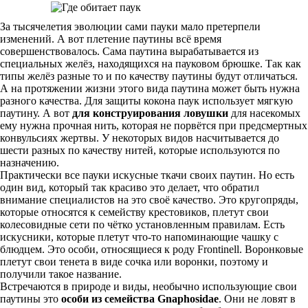
За тысячелетия эволюции сами пауки мало претерпели
изменений. А вот плетение паутины всё время
совершенствовалось. Сама паутина вырабатывается из
специальных желёз, находящихся на пауковом брюшке. Так как
типы желёз разные то и по качеству паутины будут отличаться.
А на протяжении жизни этого вида паутина может быть нужна
разного качества. Для защиты кокона паук использует мягкую
паутину. А вот
для конструирования ловушки
для насекомых
ему нужна прочная нить, которая не порвётся при предсмертных
конвульсиях жертвы. У некоторых видов насчитывается до
шести разных по качеству нитей, которые используются по
назначению.
Практически все пауки искусные ткачи своих паутин. Но есть
один вид, который так красиво это делает, что обратил
внимание специалистов на это своё качество. Это кругопряды,
которые относятся к семейству крестовиков, плетут свои
колесовидные сети по чётко установленным правилам. Есть
искусники, которые плетут что-то напоминающие чашку с
блюдцем. Это особи, относящиеся к роду Frontinell. Воронковые
плетут свои тенета в виде сочка или воронки, поэтому и
получили такое название.
Встречаются в природе и виды, необычно использующие свои
паутины это
особи из семейства Gnaphosidae
. Они не ловят в