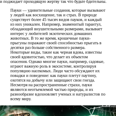
и поджидает проходящую жертву так что будьте бдительны.
Пауки — удивительные создания, которые вызывают
у людей как восхищение, так и страх. В природе
существует более 45 тысяч видов пауков, и каждый
из них уникален. Например, знаменитый тарантул,
обладающий внушительными размерами, вызывает
интерес у любителей экзотических домашних
животных. В то же время, крошечные пауки-
прыгуны поражают своей способностью прыгать в
десятки раз больше собственного размера.
Некоторые виды, такие как черная вдова, известны
своей ядовитостью, что делает их объектом
опасения. Однако многие пауки, например, садовые,
играют важную роль в экосистеме, контролируя
популяцию насекомых. Люди часто обсуждают их
повадки и поведение: как пауки плетут паутину,
охотятся на добычу или защищают свои гнезда.
Несмотря на распространенные страхи, пауки
являются неотъемлемой частью природы, и их
разнообразие вдохновляет ученых и натуралистов по
всему миру.