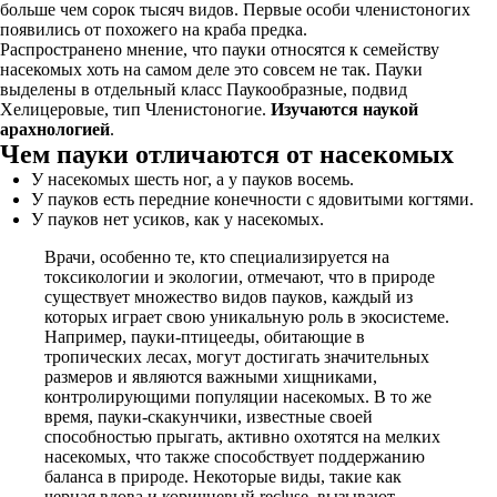
больше чем сорок тысяч видов. Первые особи членистоногих
появились от похожего на краба предка.
Распространено мнение, что пауки относятся к семейству
насекомых хоть на самом деле это совсем не так. Пауки
выделены в отдельный класс Паукообразные, подвид
Хелицеровые, тип Членистоногие.
Изучаются наукой
арахнологией
.
Чем пауки отличаются от насекомых
У насекомых шесть ног, а у пауков восемь.
У пауков есть передние конечности с ядовитыми когтями.
У пауков нет усиков, как у насекомых.
Врачи, особенно те, кто специализируется на
токсикологии и экологии, отмечают, что в природе
существует множество видов пауков, каждый из
которых играет свою уникальную роль в экосистеме.
Например, пауки-птицееды, обитающие в
тропических лесах, могут достигать значительных
размеров и являются важными хищниками,
контролирующими популяции насекомых. В то же
время, пауки-скакунчики, известные своей
способностью прыгать, активно охотятся на мелких
насекомых, что также способствует поддержанию
баланса в природе. Некоторые виды, такие как
черная вдова и коричневый recluse, вызывают