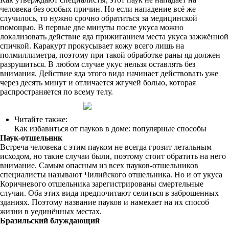
человека без особых причин. Но если нападение всё же
случилось, то нужно срочно обратиться за медицинской
помощью. В первые две минуты после укуса можно
локализовать действие яда прижиганием места укуса зажжённой
спичкой. Каракурт прокусывает кожу всего лишь на
полмиллиметра, поэтому при такой обработке раны яд должен
разрушиться. В любом случае укус нельзя оставлять без
внимания. Действие яда этого вида начинает действовать уже
через десять минут и отличается жгучей болью, которая
распространяется по всему телу.
Читайте также:
Как избавиться от пауков в доме: популярные способы
Паук-отшельник
Встреча человека с этим пауком не всегда грозит летальным
исходом, но такие случаи были, поэтому стоит обратить на него
внимание. Самым опасным из всех пауков-отшельников
специалисты называют Чилийского отшельника. Но и от укуса
Коричневого отшельника зарегистрированы смертельные
случаи. Оба этих вида предпочитают селиться в заброшенных
зданиях. Поэтому название пауков и намекает на их способ
жизни в уединённых местах.
Бразильский блуждающий