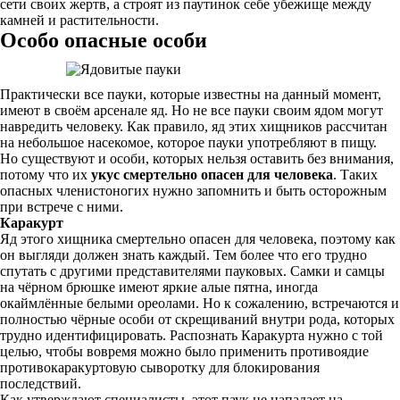
сети своих жертв, а строят из паутинок себе убежище между
камней и растительности.
Особо опасные особи
Практически все пауки, которые известны на данный момент,
имеют в своём арсенале яд. Но не все пауки своим ядом могут
навредить человеку. Как правило, яд этих хищников рассчитан
на небольшое насекомое, которое пауки употребляют в пищу.
Но существуют и особи, которых нельзя оставить без внимания,
потому что их
укус смертельно опасен для человека
. Таких
опасных членистоногих нужно запомнить и быть осторожным
при встрече с ними.
Каракурт
Яд этого хищника смертельно опасен для человека, поэтому как
он выгляди должен знать каждый. Тем более что его трудно
спутать с другими представителями пауковых. Самки и самцы
на чёрном брюшке имеют яркие алые пятна, иногда
окаймлённые белыми ореолами. Но к сожалению, встречаются и
полностью чёрные особи от скрещиваний внутри рода, которых
трудно идентифицировать. Распознать Каракурта нужно с той
целью, чтобы вовремя можно было применить противоядие
противокаракуртовую сыворотку для блокирования
последствий.
Как утверждают специалисты, этот паук не нападает на