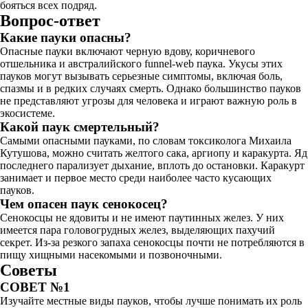
бояться всех подряд.
Вопрос-ответ
Какие пауки опасны?
Опасные пауки включают черную вдову, коричневого
отшельника и австралийского funnel-web паука. Укусы этих
пауков могут вызывать серьезные симптомы, включая боль,
спазмы и в редких случаях смерть. Однако большинство пауков
не представляют угрозы для человека и играют важную роль в
экосистеме.
Какой паук смертельный?
Самыми опасными пауками, по словам токсиколога Михаила
Кутушова, можно считать желтого сака, аргиопу и каракурта. Яд
последнего парализует дыхание, вплоть до остановки. Каракурт
занимает и первое место среди наиболее часто кусающих
пауков.
Чем опасен паук сенокосец?
Сенокосцы не ядовиты и не имеют паутинных желез. У них
имеется пара головогрудных желез, выделяющих пахучий
секрет. Из-за резкого запаха сенокосцы почти не потребляются в
пищу хищными насекомыми и позвоночными.
Советы
СОВЕТ №1
Изучайте местные виды пауков, чтобы лучше понимать их роль