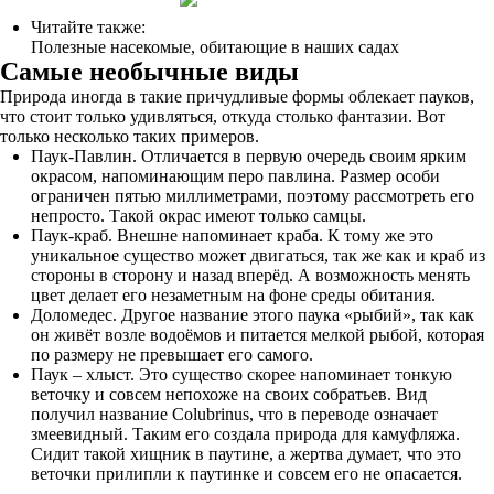
Читайте также:
Полезные насекомые, обитающие в наших садах
Самые необычные виды
Природа иногда в такие причудливые формы облекает пауков,
что стоит только удивляться, откуда столько фантазии. Вот
только несколько таких примеров.
Паук-Павлин. Отличается в первую очередь своим ярким
окрасом, напоминающим перо павлина. Размер особи
ограничен пятью миллиметрами, поэтому рассмотреть его
непросто. Такой окрас имеют только самцы.
Паук-краб. Внешне напоминает краба. К тому же это
уникальное существо может двигаться, так же как и краб из
стороны в сторону и назад вперёд. А возможность менять
цвет делает его незаметным на фоне среды обитания.
Доломедес. Другое название этого паука «рыбий», так как
он живёт возле водоёмов и питается мелкой рыбой, которая
по размеру не превышает его самого.
Паук – хлыст. Это существо скорее напоминает тонкую
веточку и совсем непохоже на своих собратьев. Вид
получил название Сolubrinus, что в переводе означает
змеевидный. Таким его создала природа для камуфляжа.
Сидит такой хищник в паутине, а жертва думает, что это
веточки прилипли к паутинке и совсем его не опасается.