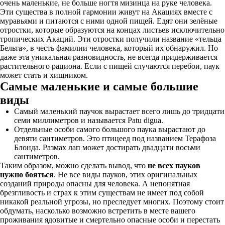
очень маленькие, не больше ногтя мизинца на руке человека.
Эти существа в полной гармонии живут на Акациях вместе с
муравьями и питаются с ними одной пищей. Едят они зелёные
отростки, которые образуются на концах листьев исключительно
тропических Акаций. Эти отростки получили название «тельца
Бельта», в честь фамилии человека, который их обнаружил. Но
даже эта уникальная разновидность, не всегда придерживается
растительного рациона. Если с пищей случаются перебои, паук
может стать и хищником.
Самые маленькие и самые большие
виды
Самый маленький паучок вырастает всего лишь до тридцати
семи миллиметров и называется Patu digua.
Отдельные особи самого большого паука вырастают до
девяти сантиметров. Это птицеед под названием Терафоза
Блонда. Размах лап может достирать двадцати восьми
сантиметров.
Таким образом, можно сделать вывод, что
не всех пауков
нужно бояться
. Не все виды пауков, этих оригинальных
созданий природы опасны для человека. А непонятная
брезгливость и страх к этим существам не имеет под собой
никакой реальной угрозы, но преследует многих. Поэтому стоит
обдумать, насколько возможно встретить в месте вашего
проживания ядовитые и смертельно опасные особи и перестать