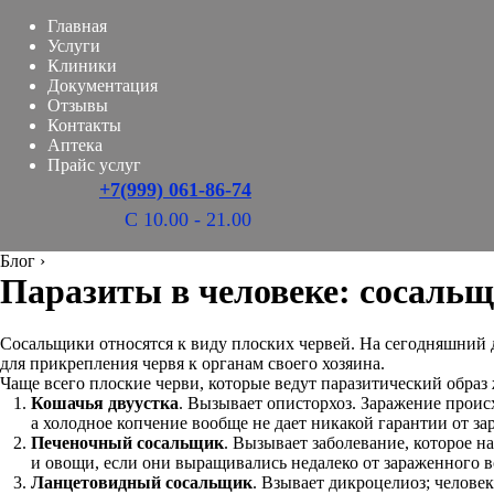
Главная
Услуги
Клиники
Документация
Отзывы
Контакты
Аптека
Прайс услуг
+7(999) 061-86-74
С 10.00 - 21.00
Блог
›
Паразиты в человеке: сосаль
Сосальщики относятся к виду плоских червей. На сегодняшний д
для прикрепления червя к органам своего хозяина.
Чаще всего плоские черви, которые ведут паразитический обра
Кошачья двуустка
. Вызывает описторхоз. Заражение проис
а холодное копчение вообще не дает никакой гарантии от за
Печеночный сосальщик
. Вызывает заболевание, которое н
и овощи, если они выращивались недалеко от зараженного в
Ланцетовидный сосальщик
. Взывает дикроцелиоз; челове