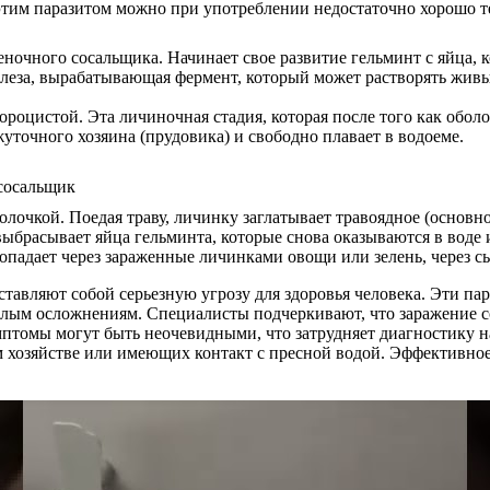
 этим паразитом можно при употреблении недостаточно хорошо т
ночного сосальщика. Начинает свое развитие гельминт с яйца, 
железа, вырабатывающая фермент, который может растворять жив
оцистой. Эта личиночная стадия, которая после того как оболо
точного хозяина (прудовика) и свободно плавает в водоеме.
лочкой. Поедая траву, личинку заглатывает травоядное (основно
ыбрасывает яйца гельминта, которые снова оказываются в воде 
опадает через зараженные личинками овощи или зелень, через с
ставляют собой серьезную угрозу для здоровья человека. Эти па
желым осложнениям. Специалисты подчеркивают, что заражение с
птомы могут быть неочевидными, что затрудняет диагностику н
м хозяйстве или имеющих контакт с пресной водой. Эффективно