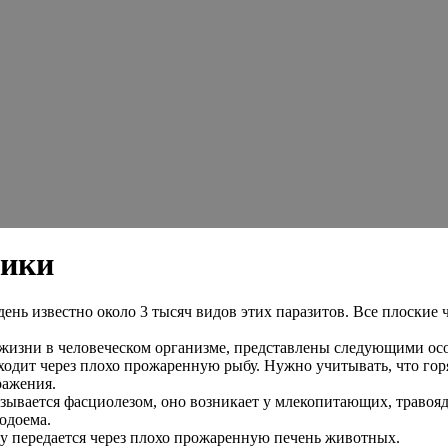
щики
ень известно около 3 тысяч видов этих паразитов. Все плоские
з жизни в человеческом организме, представлены следующими ос
ходит через плохо прожаренную рыбу. Нужно учитывать, что го
ражения.
азывается фасциолезом, оно возникает у млекопитающих, травояд
одоема.
ку передается через плохо прожаренную печень животных.