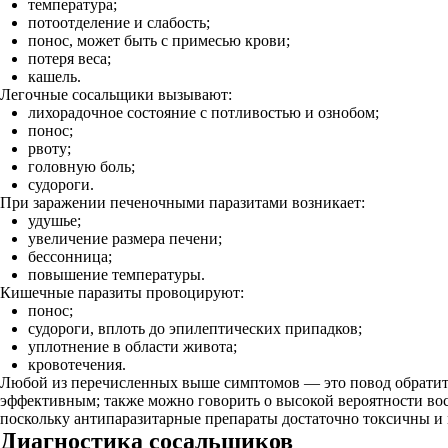
температура;
потоотделение и слабость;
понос, может быть с примесью крови;
потеря веса;
кашель.
Легочные сосальщики вызывают:
лихорадочное состояние с потливостью и ознобом;
понос;
рвоту;
головную боль;
судороги.
При заражении печеночными паразитами возникает:
удушье;
увеличение размера печени;
бессонница;
повышение температуры.
Кишечные паразиты провоцируют:
понос;
судороги, вплоть до эпилептических припадков;
уплотнение в области живота;
кровотечения.
Любой из перечисленных выше симптомов — это повод обратитьс
эффективным; также можно говорить о высокой вероятности вос
поскольку антипаразитарные препараты достаточно токсичны и
Диагностика сосальщиков