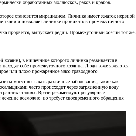
ермически обработанных моллюсков, раков и крабов.
которое становится мирацидием. Личинка имеет зачаток нервной
ые ткани и позволяет личинке проникать в промежуточного
чка прорвется, выпускает редии. Промежуточный хозяин тот же.
й хозяин), в кишечнике которого личинка развивается в
и находят себе промежуточного хозяина. Люди тоже являются
ырое или плохо прожаренное мясо травоядного.
разиты могут вызывать различные заболевания, такие как
осальщиками часто происходит через загрязненную воду
а ранних стадиях. Врачи рекомендуют регулярные
е лечение возможно, но требует своевременного обращения