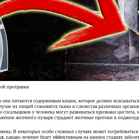
ной протравки
то они питаются содержимым кишок, которое должно всасываться
случае их пищей становятся ткани и слизистая различных органо
 сосальщиков у человека могут развиваться признаки цистита, э
оражении желчного пузыря страдают желчные протоки и поджелуд
ловека. В некоторых особо сложных случаях может потребоваться
ил
, однако лечение будет эффективным на ранних стадиях забол