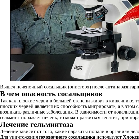
Вышел печеночный сосальщик (описторх) после антипаразитар
В чем опасность сосальщиков
Так как плоские черви в большей степени живут в кишечнике, 
плоских червей является их способность мигрировать, а в этом 
возникать различные заболевания. В зависимости от локализации
гельминт поражает печень, то может развиться гепатит; при п
Лечение гельминтоза
Лечение зависит от того, какие паразиты попали в организм че
Для уничтожения
печеночного сосальщика
используют
Хлокс