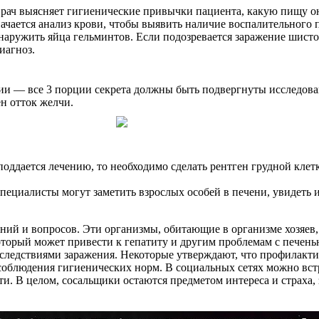
Врач выясняет гигиенические привычки пациента, какую пищу он
значается анализ крови, чтобы выявить наличие воспалительного
наружить яйца гельминтов. Если подозревается заражение шистос
иагноз.
и — все 3 порции секрета должны быть подвергнуты исследован
н отток желчи.
поддается лечению, то необходимо сделать рентген грудной клет
циалисты могут заметить взрослых особей в печени, увидеть и
ий и вопросов. Эти организмы, обитающие в организме хозяев,
оторый может привести к гепатиту и другим проблемам с печень
последствиями заражения. Некоторые утверждают, что профилак
ь соблюдения гигиенических норм. В социальных сетях можно в
ти. В целом, сосальщики остаются предметом интереса и страха,