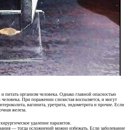
 и питать организм человека. Однако главной опасностью
в человека. При поражении слизистая воспаляется, и могут
нтероколита, вагинита, уретрита, эндометрита и прочие. Если
очная железа.
 хирургическое удаление паразитов.
евания — тогда осложнений можно избежать. Если заболевание