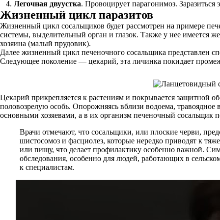
Легочная двуустка
. Провоцирует парагонимоз. Заразиться
Жизненный цикл паразитов
Жизненный цикл сосальщиков будет рассмотрен на примере пече
системы, выделительный орган и глазок. Также у нее имеется 
хозяина (малый прудовик).
Далее жизненный цикл печеночного сосальщика представлен спор
Следующее поколение — цекарий, эта личинка покидает промежу
Цекарий прикрепляется к растениям и покрывается защитной обо
половозрелую особь. Опорожняясь вблизи водоема, травоядное в
основными хозяевами, а в их организм печеночный сосальщик п
Врачи отмечают, что сосальщики, или плоские черви, пред
шистосомоз и фасциолез, которые нередко приводят к тя
или пищу, что делает профилактику особенно важной. Сим
обследования, особенно для людей, работающих в сельско
к специалистам.