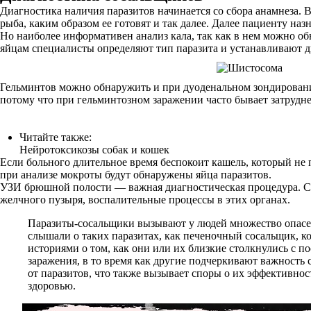
Диагностика наличия паразитов начинается со сбора анамнеза. 
рыба, каким образом ее готовят и так далее. Далее пациенту на
Но наиболее информативен анализ кала, так как в нем можно об
яйцам специалисты определяют тип паразита и устанавливают д
Гельминтов можно обнаружить и при дуоденальном зондировани
потому что при гельминтозном заражении часто бывает затрудне
Читайте также:
Нейротоксикозы собак и кошек
Если больного длительное время беспокоит кашель, который не 
при анализе мокроты будут обнаружены яйца паразитов.
УЗИ брюшной полости — важная диагностическая процедура. Спе
желчного пузыря, воспалительные процессы в этих органах.
Паразиты-сосальщики вызывают у людей множество опасен
слышали о таких паразитах, как печеночный сосальщик, к
историями о том, как они или их близкие столкнулись с 
заражения, в то время как другие подчеркивают важност
от паразитов, что также вызывает споры о их эффективнос
здоровью.