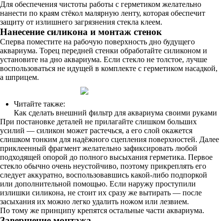
Для обеспечения чистоты работы с герметиком желательно
нанести по краям стёкол малярную ленту, которая обеспечит
защиту от излишнего загрязнения стекла клеем.
Нанесение силикона и монтаж стенок
Сперва поместите на рабочую поверхность дно будущего
аквариума. Торец передней стенки обработайте силиконом и
установите на дно аквариума. Если стекло не толстое, лучше
воспользоваться не идущей в комплекте с герметиком насадкой,
а шприцем.
Читайте также:
Как сделать внешний фильтр для аквариума своими руками
При постановке деталей не прилагайте слишком больших
усилий — силикон может растечься, а его слой окажется
слишком тонким для надёжного сцепления поверхностей. Далее
приклеенный фрагмент желательно зафиксировать любой
подходящей опорой до полного высыхания герметика. Первое
стекло обычно очень неустойчиво, поэтому прикреплять его
следует аккуратно, воспользовавшись какой-либо подпоркой
или дополнительной помощью. Если наружу проступили
излишки силикона, не стоит их сразу же вытирать — после
засыхания их можно легко удалить ножом или лезвием.
По тому же принципу крепятся остальные части аквариума.
Завершение монтажа