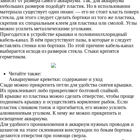
зависит от размера самого аквариума. Так, для аквариума
небольших размеров подойдёт пластик. Но в использовании
материала существует один нюанс — его не стоит класть поверх
стекла, для этого следует сделать бортики из того же пластика,
скрепив их специальным клеем для пластика или смолой. Углы
можно усилить металлическими уголками.
Пригодится в устройстве крышки и поливинилхлоридный
кабель-канал. В нём присутствуют пазы, в которые и следует
вставлять стенки или бортики. По этой причине кабель-канал
выбирается исходя из размеров стекла. Стыки крепятся
герметиком.
Читайте также:
Аквариумные креветки: содержание и уход
Сзади можно прикрепить петли для удобства снятия крышки.
Их приклеивают либо прикрепляют болтовой спайкой.
В крышке из пластика можно сделать отверстие, чтобы проще
поднимать крышку и осуществлять кормление рыбок. Если
пластик слишком тонок и прогибается, его можно усилить
алюминиевым уголком. К нему же можно прикрепить и
освещение аквариума.
Для удобного проникновения в аквариум нужных проводов и
шлангов на этапе склеивания конструкции по бокам бортика
делаются отверстия при помощи сверла.