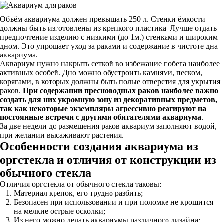
Объём аквариума должен превышать 250 л. Стенки ёмкости
должны быть изготовлены из крепкого пластика. Лучше отдать
предпочтение изделию с низкими (до 1м.) стенками и широким
дном. Это упрощает уход за раками и содержание в чистоте дна
аквариума.
Аквариум нужно накрыть сеткой во избежание побега наиболее
активных особей. Дно можно обустроить камнями, песком,
корягами, в которых должны быть полые отверстия для укрытия
раков.
При содержании пресноводных раков наиболее важно
создать для них укромную зону из декоративных предметов,
так как некоторые экземпляры агрессивно реагируют на
постоянные встречи с другими обитателями аквариума
.
За две недели до размещения раков аквариум заполняют водой,
при желании высаживают растения.
Особенности создания аквариума из
оргстекла и отличия от конструкции из
обычного стекла
Отличия оргстекла от обычного стекла таковы:
Материал крепок, его трудно разбить;
Безопасен при использовании и при поломке не крошится
на мелкие острые осколки;
Из него можно делать аквариумы различного дизайна;