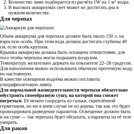
3
Количество ламп подбирается из расчёта 1W на 1 м
воды;
В высоких аквариумах свет может не достигать дна в
нужном количестве.
Для черепах
Объём аквариума для черепахи должен быть около 150 л. на
взрослую особь. При этом вода должна достигать глубины 40
см, если особь крупная.
Крышка аквариума должна быть оснащена отверстиями, для
того чтобы черепаха могла подышать воздухом.
Температуру желательно держать на показателе 22–28 градусов.
Для наполнения можно использовать обычную проточную воду,
но настоянную.
В качестве освещения водоёма можно поставить
ультрафиолетовую лампу.
Для нормальной жизнедеятельности черепахи обязательно
обустроить своеобразную сушу, на которой она сможет
погреться
. Её можно соорудить из гальки, скреплённой
герметиком, но ни в коем случае не из дерева, так как это будет
провоцировать разведение паразитов. Освещение должно быть
и на суше — так черепаха будет обсыхать, а паразиты на её теле
умирать.
Для раков