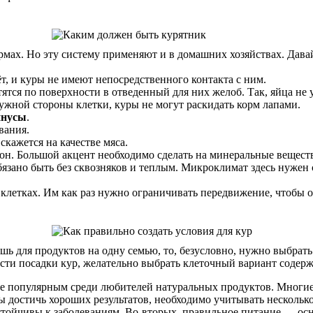
мах. Но эту систему применяют и в домашних хозяйствах. Дава
, и куры не имеют непосредственного контакта с ним.
тятся по поверхности в отведенный для них желоб. Так, яйца не 
ружной стороны клетки, куры не могут раскидать корм лапами.
инусы
.
вания.
кажется на качестве мяса.
н. Большой акцент необходимо сделать на минеральные вещест
бязано быть без сквозняков и теплым. Микроклимат здесь нужен
летках. Им как раз нужно ограничивать передвижение, чтобы о
шь для продуктов на одну семью, то, безусловно, нужно выбрат
ности посадки кур, желательно выбрать клеточный вариант содер
ее популярным среди любителей натуральных продуктов. Многие 
бы достичь хороших результатов, необходимо учитывать нескольк
 устойчивы к заболеваниям. Во-вторых, правильное питание — ос