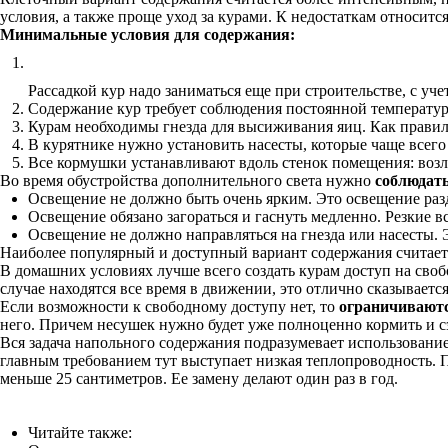
условия, а также проще уход за курами. К недостаткам относит
Минимальные условия для содержания:
Рассадкой кур надо заниматься еще при строительстве, с учет
Содержание кур требует соблюдения постоянной температур
Курам необходимы гнезда для высиживания яиц. Как правило
В курятнике нужно установить насесты, которые чаще всего
Все кормушки устанавливают вдоль стенок помещения: возле
Во время обустройства дополнительного света нужно
соблюдать
Освещение не должно быть очень ярким. Это освещение разд
Освещение обязано загораться и гаснуть медленно. Резкие в
Освещение не должно направляться на гнезда или насесты. Э
Наиболее популярный и доступный вариант содержания считаетс
В домашних условиях лучше всего создать курам доступ на своб
случае находятся все время в движении, это отлично сказываетс
Если возможности к свободному доступу нет, то
ограничивают
него. Причем несушек нужно будет уже полноценно кормить и с
Вся задача напольного содержания подразумевает использование 
главным требованием тут выступает низкая теплопроводность. П
меньше 25 сантиметров. Ее замену делают один раз в год.
Читайте также: