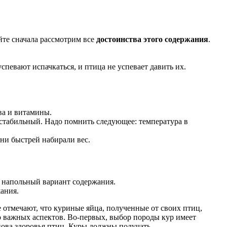
йте сначала рассмотрим все
достоинства этого содержания
.
успевают испачкаться, и птица не успевает давить их.
ва и витамины.
 стабильный. Надо помнить следующее: температура в
ни быстрей набирали вес.
ь напольный вариант содержания.
жания.
отмечают, что куриные яйца, полученные от своих птиц,
о важных аспектов. Во-первых, выбор породы кур имеет
нова здоровья птиц. Куры должны получать