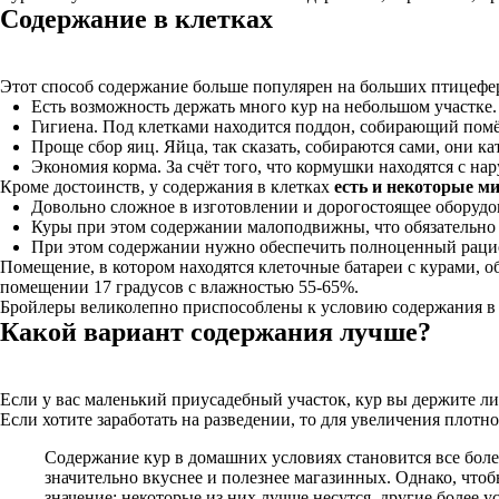
Содержание в клетках
Этот способ содержание больше популярен на больших птицефер
Есть возможность держать много кур на небольшом участке.
Гигиена. Под клетками находится поддон, собирающий помёт
Проще сбор яиц. Яйца, так сказать, собираются сами, они ка
Экономия корма. За счёт того, что кормушки находятся с на
Кроме достоинств, у содержания в клетках
есть и некоторые м
Довольно сложное в изготовлении и дорогостоящее оборудо
Куры при этом содержании малоподвижны, что обязательно с
При этом содержании нужно обеспечить полноценный рацио
Помещение, в котором находятся клеточные батареи с курами, о
помещении 17 градусов с влажностью 55-65%.
Бройлеры великолепно приспособлены к условию содержания в к
Какой вариант содержания лучше?
Если у вас маленький приусадебный участок, кур вы держите ли
Если хотите заработать на разведении, то для увеличения плот
Содержание кур в домашних условиях становится все бол
значительно вкуснее и полезнее магазинных. Однако, что
значение: некоторые из них лучше несутся, другие более