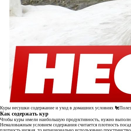
Куры несушки содержание и уход в домашних условиях 🐔Поле
Как содержать кур
Чтобы куры имели наибольшую продуктивность, нужно выполня
Немаловажным условием содержания считается плотность посадк
плотность низкая, то нерационально использовано пространство