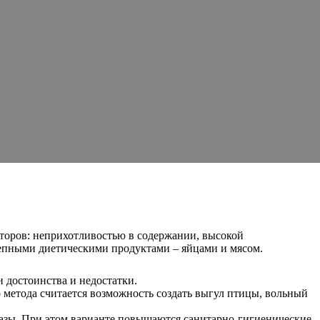
торов: неприхотливостью в содержании, высокой
олепными диетическими продуктами – яйцами и мясом.
 достоинства и недостатки.
 метода считается возможность создать выгул птицы, вольный
азы. При этом варианте повышаются санитарно-гигиенические