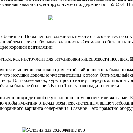
тимальная влажность, которую нужно поддерживать – 55-65%. Ни
х болезней. Повышенная влажность вместе с высокой температу
ая проблема – очень большая влажность. Это можно объяснить те
ощью хорошей вентиляции.
аться, как инструмент для регулировки яйценоскости несушек.
И
яется изменение светового дня. Чтобы яйценоскость была норма
у что несушки довольно чувствительны к этому. Оптимальный св
е до 16 и более часов, куры просто начнут переутомляться и у
зана быть не больше 5 Вт. на 1 кв. м. площади птичника.
отлично подходит любое утепленное помещение, или же сарай. Е
но чтобы курятник отвечал всем перечисленным выше требовани
 выбранного варианта содержания. Главное – это грамотно обор