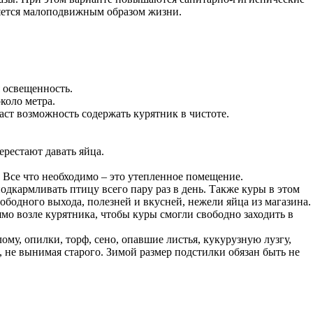
няется малоподвижным образом жизни.
 освещенность.
коло метра.
аст возможность содержать курятник в чистоте.
ерестают давать яйца.
Все что необходимо – это утепленное помещение.
дкармливать птицу всего пару раз в день. Также куры в этом
вободного выхода, полезней и вкусней, нежели яйца из магазина.
рямо возле курятника, чтобы куры смогли свободно заходить в
ому, опилки, торф, сено, опавшие листья, кукурузную лузгу,
 не вынимая старого. Зимой размер подстилки обязан быть не