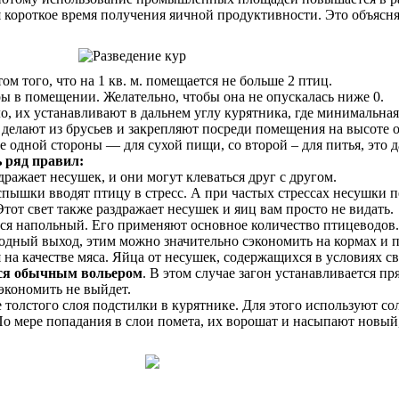
ся короткое время получения яичной продуктивности. Это объяс
ом того, что на 1 кв. м. помещается не больше 2 птиц.
ы в помещении. Желательно, чтобы она не опускалась ниже 0.
, их устанавливают в дальнем углу курятника, где минимальная
 делают из брусьев и закрепляют посреди помещения на высоте о
 одной стороны — для сухой пищи, со второй – для питья, это д
 ряд правил:
ражает несушек, и они могут клеваться друг с другом.
спышки вводят птицу в стресс. А при частых стрессах несушки п
тот свет также раздражает несушек и яиц вам просто не видать.
я напольный. Его применяют основное количество птицеводов. 
одный выход, этим можно значительно сэкономить на кормах и по
я на качестве мяса. Яйца от несушек, содержащихся в условиях с
ся обычным вольером
. В этом случае загон устанавливается п
экономить не выйдет.
толстого слоя подстилки в курятнике. Для этого используют сол
о мере попадания в слои помета, их ворошат и насыпают новый,