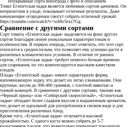
Неукрывные сорта винограда с фото и описанием
Томат Египетская ладья является любимым сортом дачников. Он
неприхотлив в уходе, показывает отличные результаты. Даже
начинающие огородники смогут собрать отличный урожай.
https://youtube.com/watch?v=xsMx5exz7Gg
Сравнение с другими сортами
Сорт томата «Египетская ладья» выделяется на фоне других
сортов благодаря своим уникальным характеристикам и
особенностям. В первую очередь, стоит отметить, что этот сорт
относится к среднеспелым, что позволяет ему успешно расти в
различных климатических условиях. В отличие от ранних
сортов, «Египетская ладья» требует немного больше времени
для созревания, но это компенсируется высоким качеством
плодов.
Плоды «Египетской ладьи» имеют характерную форму,
напоминающую лодку, что делает их легко узнаваемыми. Они
крупные, весом до 300-400 граммов, с плотной мякотью и
тонкой кожицей. В сравнении с другими сортами, такими как
«Черный принц» или «Сибирский скороспелый», «Египетская
ладья» обладает более сладким вкусом и выраженным ароматом,
что делает ее идеальной для употребления в свежем виде и для
приготовления различных блюд.
Кроме того, «Египетская ладья» отличается высокой
урожайностью. С одного куста можно собрать до 5-7
килограммов плодов, что значительно превышает показатели