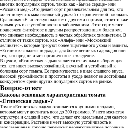
многих популярных сортов, таких как «Бычье сердце» или
«Розовый мед». Это делает сорт привлекательным для тех, кто
хочет получить максимальный урожай с ограниченной площади.
Сравнивая «Египетскую ладью» с другими сортами, стоит также
упомянуть о ее устойчивости к заболеваниям. Этот сорт менее
подвержен фитофторе и другим распространенным болезням,
что снижает необходимость в частых обработках химикатами. В
отличие от таких сортов, как «Альфа» или «Московский
деликатес», которые требуют более тщательного ухода и защиты,
«Египетская ладья» подходит для более ленивых садоводов или
тех, кто предпочитает органическое земледелие.
В целом, «Египетская ладья» является отличным выбором для
тех, кто ищет высокоурожайный, вкусный и устойчивый к
болезням сорт томата. Ее преимущества в виде сладкого вкуса,
высокой урожайности и простоты в уходе делают ее достойным
конкурентом среди других популярных сортов на рынке.
Вопрос-ответ
Каковы основные характеристики томата
«Египетская ладья»?
Томат «Египетская ладья» отличается крупными плодами,
которые могут достигать веса до 300 граммов. У него мясистая
структура и сладкий вкус, что делает его идеальным для салатов
и консервации. Растение имеет высокую устойчивость к
заболеваниям и хорошо переносит неблагоприятные погодные