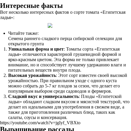
Интересные факты
Вот несколько интересных фактов о сорте томата «Египетская
ладья»:
Читайте также:
Семена раннего сладкого перца сибирской селекции для
открытого грунта
Уникальная форма и цвет
: Томаты сорта «Египетская
ладья» отличаются характерной грушевидной формой и
ярко-красным цветом. Эта форма не только привлекает
внимание, но и способствует лучшему удержанию влаги и
питательных веществ внутри плода.
Высокая урожайность
: Этот сорт известен своей высокой
урожайностью. При правильном уходе с одного куста
можно собрать до 5-7 кг плодов за сезон, что делает его
популярным выбором среди садоводов и фермеров.
Сладкий вкус и универсальность
: Плоды «Египетской
ладьи» обладают сладким вкусом и мясистой текстурой, что
делает их идеальными для употребления в свежем виде, а
также для приготовления различных блюд, таких как
салаты, соусы и консервация.
https://youtube.com/watch?v=jgIyf_VBXto
Выращивание рассады