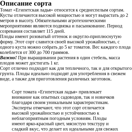
Описание сорта
Томат «Египетская ладья» относится к среднеспелым сортам.
Кусты отличаются высокой мощностью и могут вырастать до 2
метров в высоту. Обязательными агротехническими
мероприятиями являются подвязка и пасынкование. Период
созревания составляет 115 дней.
Плоды имеют розоватый оттенок и округло-приплюснутую
форму. Этот сорт славится своей высокой урожайностью, с
одного куста можно собрать до 5 кг томатов. Вес каждого плода
колеблется от 300 до 700 граммов.
Важно!
При выращивании растения в один стебель, масса
плодов может достигать 1 кг.
Сорт отлично подходит как для тепличного, так и для открытого
грунта. Плоды идеально подходят для употребления в свежем
виде, а также для приготовления различных заготовок.
Сорт томата «Египетская ладья» привлекает
внимание как опытных садоводов, так и новичков
благодаря своим уникальным характеристикам.
Эксперты отмечают, что этот сорт отличается
высокой урожайностью и устойчивостью к
неблагоприятным погодным условиям. Плоды
имеют ярко-красный цвет, мясистую текстуру и
сладкий вкус, что делает их идеальными для свежих