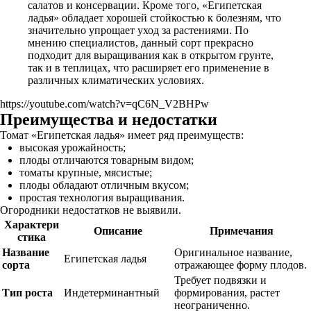
салатов и консервации. Кроме того, «Египетская
ладья» обладает хорошей стойкостью к болезням, что
значительно упрощает уход за растениями. По
мнению специалистов, данный сорт прекрасно
подходит для выращивания как в открытом грунте,
так и в теплицах, что расширяет его применение в
различных климатических условиях.
https://youtube.com/watch?v=qC6N_V2BHPw
Преимущества и недостатки
Томат «Египетская ладья» имеет ряд преимуществ:
высокая урожайность;
плоды отличаются товарным видом;
томаты крупные, мясистые;
плоды обладают отличным вкусом;
простая технология выращивания.
Огородники недостатков не выявили.
Характери
Описание
Примечания
стика
Название
Оригинальное название,
Египетская ладья
сорта
отражающее форму плодов.
Требует подвязки и
Тип роста
Индетерминантный
формирования, растет
неограниченно.