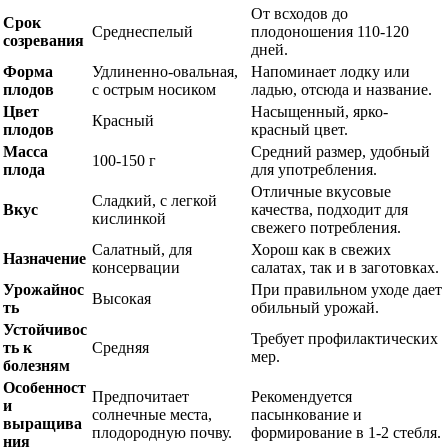
От всходов до
Срок
Среднеспелый
плодоношения 110-120
созревания
дней.
Форма
Удлиненно-овальная,
Напоминает лодку или
плодов
с острым носиком
ладью, отсюда и название.
Цвет
Насыщенный, ярко-
Красный
плодов
красный цвет.
Масса
Средний размер, удобный
100-150 г
плода
для употребления.
Отличные вкусовые
Сладкий, с легкой
Вкус
качества, подходит для
кислинкой
свежего потребления.
Салатный, для
Хорош как в свежих
Назначение
консервации
салатах, так и в заготовках.
Урожайнос
При правильном уходе дает
Высокая
ть
обильный урожай.
Устойчивос
Требует профилактических
ть к
Средняя
мер.
болезням
Особенност
Предпочитает
Рекомендуется
и
солнечные места,
пасынкование и
выращива
плодородную почву.
формирование в 1-2 стебля.
ния