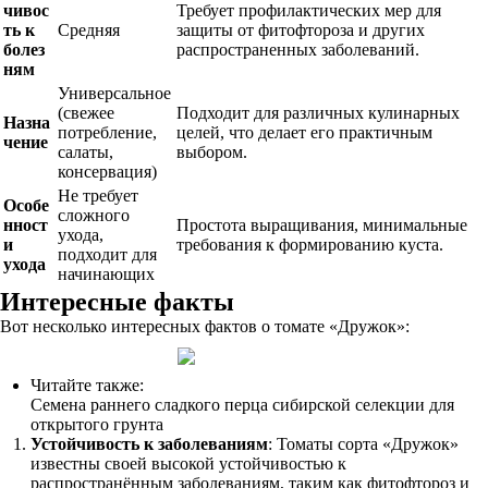
чивос
Требует профилактических мер для
ть к
Средняя
защиты от фитофтороза и других
болез
распространенных заболеваний.
ням
Универсальное
(свежее
Подходит для различных кулинарных
Назна
потребление,
целей, что делает его практичным
чение
салаты,
выбором.
консервация)
Не требует
Особе
сложного
нност
Простота выращивания, минимальные
ухода,
и
требования к формированию куста.
подходит для
ухода
начинающих
Интересные факты
Вот несколько интересных фактов о томате «Дружок»:
Читайте также:
Семена раннего сладкого перца сибирской селекции для
открытого грунта
Устойчивость к заболеваниям
: Томаты сорта «Дружок»
известны своей высокой устойчивостью к
распространённым заболеваниям, таким как фитофтороз и