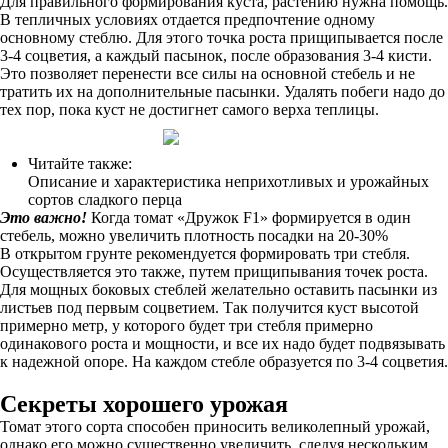
Для правильного формирования куста, растению нужна помощь.
В тепличных условиях отдается предпочтение одному
основному стеблю. Для этого точка роста прищипывается после
3-4 соцветия, а каждый пасынок, после образования 3-4 кисти.
Это позволяет перенести все силы на основной стебель и не
тратить их на дополнительные пасынки. Удалять побеги надо до
тех пор, пока куст не достигнет самого верха теплицы.
Читайте также:
Описание и характеристика неприхотливых и урожайных
сортов сладкого перца
Это важно!
Когда томат «Дружок F1» формируется в один
стебель, можно увеличить плотность посадки на 20-30%
В открытом грунте рекомендуется формировать три стебля.
Осуществляется это также, путем прищипывания точек роста.
Для мощных боковых стеблей желательно оставить пасынки из
листьев под первым соцветием. Так получится куст высотой
примерно метр, у которого будет три стебля примерно
одинакового роста и мощности, и все их надо будет подвязывать
к надежной опоре. На каждом стебле образуется по 3-4 соцветия.
Секреты хорошего урожая
Томат этого сорта способен приносить великолепный урожай,
однако его можно существенно увеличить, следуя нескольким