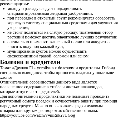
рекомендациям:
молодую рассаду следует подкармливать
специализированными жидкими удобрениями;
при пересадке в открытый грунт рекомендуется обработать
корневую систему специальными средствами для улучшения
укоренения;
не стоит полагаться на слабую рассаду; тщательный отбор
растений поможет достичь значительно лучших результатов;
оптимально применять капельный полив или аккуратно
вносить воду под каждый куст;
мульчирование кустов можно осуществлять
свежескошенной травой, соломой или сеном.
Болезни и вредители
Томат «Дружок F1» устойчив к болезням и вредителям. Гибрид
специально выводился, чтобы приносить владельцу поменьше
хлопот.
Отличительной особенностью данного вида является
повышенное содержание в стебле и листьях алкалоидов,
которые отпугивают вредителей.
Для дополнительной профилактики не помешает проводить
регулярный осмотр посадок и осуществлять защиту при помощи
народных средств. Можно опрыскивать грядки луковым
отваром или крутым раствором хозяйственного мыла.
https://youtube.com/watch?v=niRnk2vUGog