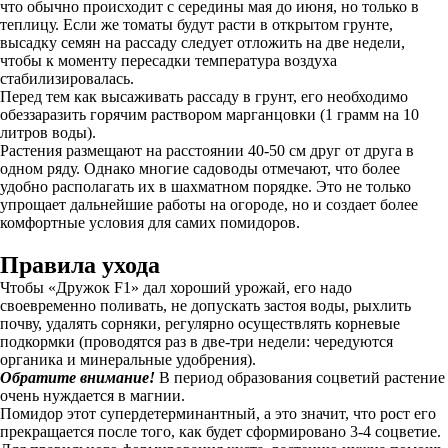
что обычно происходит с середины мая до июня, но только в
теплицу. Если же томаты будут расти в открытом грунте,
высадку семян на рассаду следует отложить на две недели,
чтобы к моменту пересадки температура воздуха
стабилизировалась.
Перед тем как высаживать рассаду в грунт, его необходимо
обеззаразить горячим раствором марганцовки (1 грамм на 10
литров воды).
Растения размещают на расстоянии 40-50 см друг от друга в
одном ряду. Однако многие садоводы отмечают, что более
удобно располагать их в шахматном порядке. Это не только
упрощает дальнейшие работы на огороде, но и создает более
комфортные условия для самих помидоров.
Правила ухода
Чтобы «Дружок F1» дал хороший урожай, его надо
своевременно поливать, не допускать застоя воды, рыхлить
почву, удалять сорняки, регулярно осуществлять корневые
подкормки (проводятся раз в две-три недели: чередуются
органика и минеральные удобрения).
Обратите внимание!
В период образования соцветий растение
очень нуждается в магнии.
Помидор этот супердетерминантный, а это значит, что рост его
прекращается после того, как будет сформировано 3-4 соцветие.