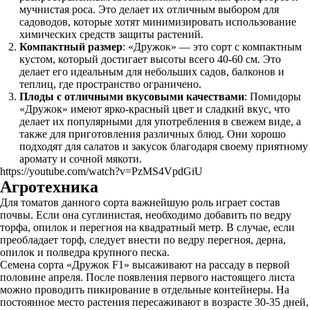
мучнистая роса. Это делает их отличным выбором для
садоводов, которые хотят минимизировать использование
химических средств защиты растений.
Компактный размер
: «Дружок» — это сорт с компактным
кустом, который достигает высоты всего 40-60 см. Это
делает его идеальным для небольших садов, балконов и
теплиц, где пространство ограничено.
Плоды с отличными вкусовыми качествами
: Помидоры
«Дружок» имеют ярко-красный цвет и сладкий вкус, что
делает их популярными для употребления в свежем виде, а
также для приготовления различных блюд. Они хорошо
подходят для салатов и закусок благодаря своему приятному
аромату и сочной мякоти.
https://youtube.com/watch?v=PzMS4VpdGiU
Агротехника
Для томатов данного сорта важнейшую роль играет состав
почвы. Если она суглинистая, необходимо добавить по ведру
торфа, опилок и перегноя на квадратный метр. В случае, если
преобладает торф, следует внести по ведру перегноя, дерна,
опилок и полведра крупного песка.
Семена сорта «Дружок F1» высаживают на рассаду в первой
половине апреля. После появления первого настоящего листа
можно проводить пикирование в отдельные контейнеры. На
постоянное место растения пересаживают в возрасте 30-35 дней,