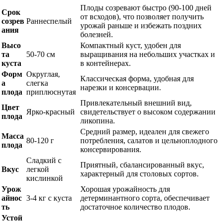
Плоды созревают быстро (90-100 дней
Срок
от всходов), что позволяет получить
созрев
Раннеспелый
урожай раньше и избежать поздних
ания
болезней.
Высо
Компактный куст, удобен для
та
50-70 см
выращивания на небольших участках и
куста
в контейнерах.
Форм
Округлая,
Классическая форма, удобная для
а
слегка
нарезки и консервации.
плода
приплюснутая
Привлекательный внешний вид,
Цвет
Ярко-красный
свидетельствует о высоком содержании
плода
ликопина.
Средний размер, идеален для свежего
Масса
80-120 г
потребления, салатов и цельноплодного
плода
консервирования.
Сладкий с
Приятный, сбалансированный вкус,
Вкус
легкой
характерный для столовых сортов.
кислинкой
Урож
Хорошая урожайность для
айнос
3-4 кг с куста
детерминантного сорта, обеспечивает
ть
достаточное количество плодов.
Устой