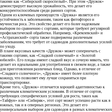
такими как «Сибирский скороспелый». При этом «Дружок»
демонстрирует высокую урожайность, что делает его
конкурентоспособным среди ранних сортов.
Одним из ключевых преимуществ «Дружка» является его
устойчивость к заболеваниям, таким как фитофтороз и
мучнистая роса. Это свойство делает его более надежным
выбором по сравнению с сортами, которые требуют регулярной
профилактической обработки. Например, «Кремлевский» и
«Астраханский» сорта также подвержены различным
заболеваниям, что требует от садоводов дополнительных усилий
по уходу.
В плане вкусовых качеств «Дружок» может соперничать с
такими сортами, как «Сладкий солнечный» и «Золотой
юбилей». Его плоды имеют сладкий вкус и сочную мякоть, что
делает их идеальными для употребления в свежем виде, а также
для приготовления различных блюд. Однако, в отличие от
«Сладкого солнечного», «Дружок» имеет более плотную
кожицу, что позволяет ему лучше сохраняться при
транспортировке.
Кроме того, «Дружок» отличается хорошей адаптивностью к
различным климатическим условиям. В отличие от сортов,
требующих специфических условий для роста, таких как
«Тайфун» или «Сибиряк», этот сорт может успешно расти как в
южных, так и в северных регионах. Это делает его
универсальным выбором для садоводов в разных климатических