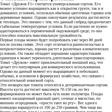
Томат «Дружок F1» считается универсальным сортом. Его
можно успешно выращивать как в открытом грунте, так и в
домашних условиях, используя обычные цветочные горшки или
деревянные ящики. Однако наилучшие результаты достигаются
в теплицах. Это связано с тем, что данный гибрид предпочитает
стабильные температурные условия. Если растению не нужно
адаптироваться к переменчивой окружающей среде, то оно
способно показать максимальную урожайность.
Первые плоды можно будет попробовать уже через 80 дней
после посева семян. Этот сорт отличается раннеспелостью и
неприхотливостью, хорошо растет в различных климатических
условиях. Он также обладает хорошими характеристиками
хранения и может переносить длительные транспортировки.
Томат «Дружок» имеет привлекательный внешний вид, что
делает его популярным для коммерческого использования.
Однако на данный момент его выращивают в небольших
объемах, в основном в фермерских хозяйствах, что связано с
относительной новизной сорта.
Эти низкорослые томаты относятся к детерминантным сортам.
Высота куста достигает максимум 70-150 см, но без
формирования он может быть чуть ниже полуметра. Плоды
имеют насыщенный красный цвет, сочные и мясистые, по
мнению огородников, «просто тают во рту». Вес одного
помидора варьируется от 100 до 250 граммов. Чем чаще вы
будете собирать плоды с куста, тем крупнее будут дозревать