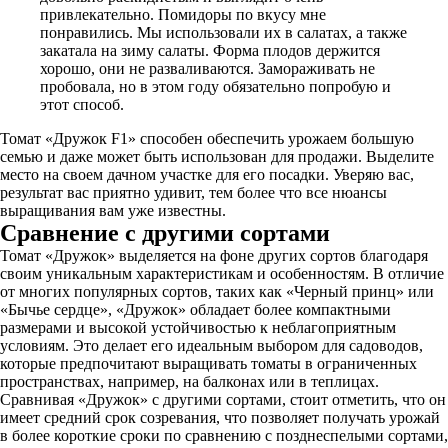
привлекательно. Помидоры по вкусу мне
понравились. Мы использовали их в салатах, а также
закатала на зиму салаты. Форма плодов держится
хорошо, они не разваливаются. Замораживать не
пробовала, но в этом году обязательно попробую и
этот способ.
Томат «Дружок F1» способен обеспечить урожаем большую
семью и даже может быть использован для продажи. Выделите
место на своем дачном участке для его посадки. Уверяю вас,
результат вас приятно удивит, тем более что все нюансы
выращивания вам уже известны.
Сравнение с другими сортами
Томат «Дружок» выделяется на фоне других сортов благодаря
своим уникальным характеристикам и особенностям. В отличие
от многих популярных сортов, таких как «Черный принц» или
«Бычье сердце», «Дружок» обладает более компактными
размерами и высокой устойчивостью к неблагоприятным
условиям. Это делает его идеальным выбором для садоводов,
которые предпочитают выращивать томаты в ограниченных
пространствах, например, на балконах или в теплицах.
Сравнивая «Дружок» с другими сортами, стоит отметить, что он
имеет средний срок созревания, что позволяет получать урожай
в более короткие сроки по сравнению с позднеспелыми сортами,