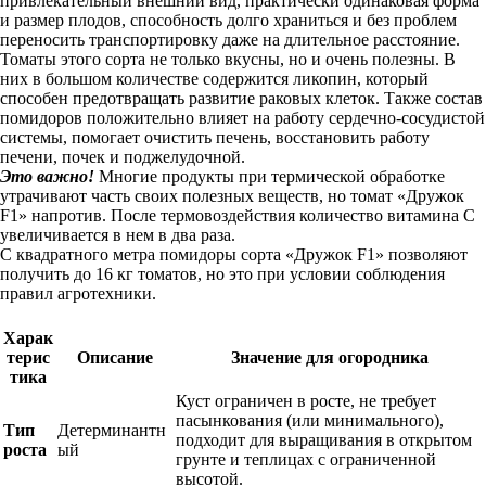
привлекательный внешний вид, практически одинаковая форма
и размер плодов, способность долго храниться и без проблем
переносить транспортировку даже на длительное расстояние.
Томаты этого сорта не только вкусны, но и очень полезны. В
них в большом количестве содержится ликопин, который
способен предотвращать развитие раковых клеток. Также состав
помидоров положительно влияет на работу сердечно-сосудистой
системы, помогает очистить печень, восстановить работу
печени, почек и поджелудочной.
Это важно!
Многие продукты при термической обработке
утрачивают часть своих полезных веществ, но томат «Дружок
F1» напротив. После термовоздействия количество витамина С
увеличивается в нем в два раза.
С квадратного метра помидоры сорта «Дружок F1» позволяют
получить до 16 кг томатов, но это при условии соблюдения
правил агротехники.
Харак
терис
Описание
Значение для огородника
тика
Куст ограничен в росте, не требует
пасынкования (или минимального),
Тип
Детерминантн
подходит для выращивания в открытом
роста
ый
грунте и теплицах с ограниченной
высотой.