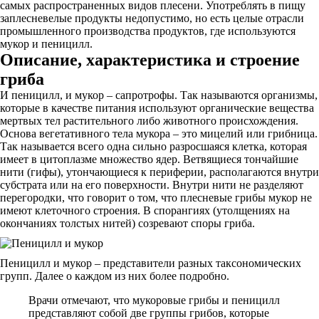
самых распространенных видов плесени. Употреблять в пищу
заплесневелые продукты недопустимо, но есть целые отрасли
промышленного производства продуктов, где используются
мукор и пеницилл.
Описание, характеристика и строение
гриба
И пеницилл, и мукор – сапротрофы. Так называются организмы,
которые в качестве питания используют органические вещества
мертвых тел растительного либо животного происхождения.
Основа вегетативного тела мукора – это мицелий или грибница.
Так называется всего одна сильно разросшаяся клетка, которая
имеет в цитоплазме множество ядер. Ветвящиеся тончайшие
нити (гифы), утончающиеся к периферии, располагаются внутри
субстрата или на его поверхности. Внутри нити не разделяют
перегородки, что говорит о том, что плесневые грибы мукор не
имеют клеточного строения. В спорангиях (утолщениях на
окончаниях толстых нитей) созревают споры гриба.
Пеницилл и мукор – представители разных таксономических
групп. Далее о каждом из них более подробно.
Врачи отмечают, что мукоровые грибы и пеницилл
представляют собой две группы грибов, которые