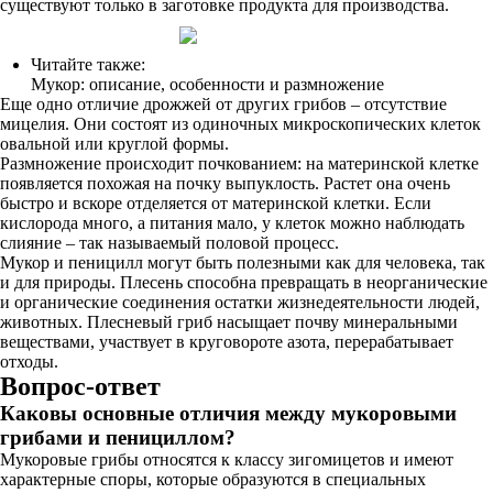
существуют только в заготовке продукта для производства.
Читайте также:
Мукор: описание, особенности и размножение
Еще одно отличие дрожжей от других грибов – отсутствие
мицелия. Они состоят из одиночных микроскопических клеток
овальной или круглой формы.
Размножение происходит почкованием: на материнской клетке
появляется похожая на почку выпуклость. Растет она очень
быстро и вскоре отделяется от материнской клетки. Если
кислорода много, а питания мало, у клеток можно наблюдать
слияние – так называемый половой процесс.
Мукор и пеницилл могут быть полезными как для человека, так
и для природы. Плесень способна превращать в неорганические
и органические соединения остатки жизнедеятельности людей,
животных. Плесневый гриб насыщает почву минеральными
веществами, участвует в круговороте азота, перерабатывает
отходы.
Вопрос-ответ
Каковы основные отличия между мукоровыми
грибами и пенициллом?
Мукоровые грибы относятся к классу зигомицетов и имеют
характерные споры, которые образуются в специальных