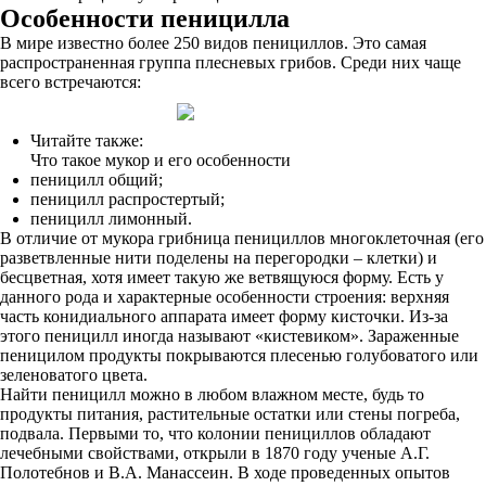
Особенности пеницилла
В мире известно более 250 видов пенициллов. Это самая
распространенная группа плесневых грибов. Среди них чаще
всего встречаются:
Читайте также:
Что такое мукор и его особенности
пеницилл общий;
пеницилл распростертый;
пеницилл лимонный.
В отличие от мукора грибница пенициллов многоклеточная (его
разветвленные нити поделены на перегородки – клетки) и
бесцветная, хотя имеет такую же ветвящуюся форму. Есть у
данного рода и характерные особенности строения: верхняя
часть конидиального аппарата имеет форму кисточки. Из-за
этого пеницилл иногда называют «кистевиком». Зараженные
пеницилом продукты покрываются плесенью голубоватого или
зеленоватого цвета.
Найти пеницилл можно в любом влажном месте, будь то
продукты питания, растительные остатки или стены погреба,
подвала. Первыми то, что колонии пенициллов обладают
лечебными свойствами, открыли в 1870 году ученые А.Г.
Полотебнов и В.А. Манассеин. В ходе проведенных опытов