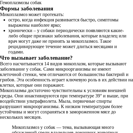
Гемоплазмозы собак
Формы заболевания
Микоплазмоз может протекать:
остро, когда инфекция развивается быстро, симптомы
выражены наиболее ярко;
хронически – у собаки периодически появляются какие-
либо общие признаки заболевания, которые владелец или
врач могут даже не принять за микоплазмоз. Такое
рецидивирующее течение может длиться месяцами и
годами.
Что вызывает заболевание?
Всего насчитывается 14 видов микоплазм, которые вызывают
заболевание у собак. Сами микроорганизмы не имеют
клеточной стенки, чем отличаются от большинства бактерий и
грибов. Эта особенность играет ключевую роль в их действии на
клетки, которые они поражают.
Микоплазмы достаточно чувствительны к условиям внешней
среды. Они инактивируются при температуре 39° и выше, при
воздействии ультрафиолета. Мыла, первичные спирты
разрушают микроорганизмы. К низким температурам более
устойчивы и могут сохраняться в замороженном мясе до
нескольких месяцев.
Микоплазмоз у собак — тема, вызывающая много
обсуждений среди владельцев домашних животных