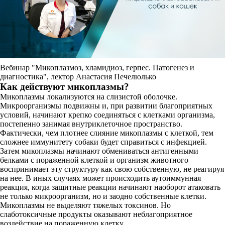
Вебинар "Микоплазмоз, хламидиоз, герпес. Патогенез и
диагностика", лектор Анастасия Печелюлько
Как действуют микоплазмы?
Микоплазмы локализуются на слизистой оболочке.
Микроорганизмы подвижны и, при развитии благоприятных
условий, начинают крепко соединяться с клетками организма,
постепенно занимая внутриклеточное пространство.
Фактически, чем плотнее слияние микоплазмы с клеткой, тем
сложнее иммунитету собаки будет справиться с инфекцией.
Затем микоплазмы начинают обмениваться антигенными
белками с пораженной клеткой и организм животного
воспринимает эту структуру как свою собственную, не реагируя
на нее. В иных случаях может происходить аутоиммунная
реакция, когда защитные реакции начинают наоборот атаковать
не только микроорганизм, но и заодно собственные клетки.
Микоплазмы не выделяют тяжелых токсинов. Но
слаботоксичные продукты оказывают неблагоприятное
воздействие на пораженную клетку.