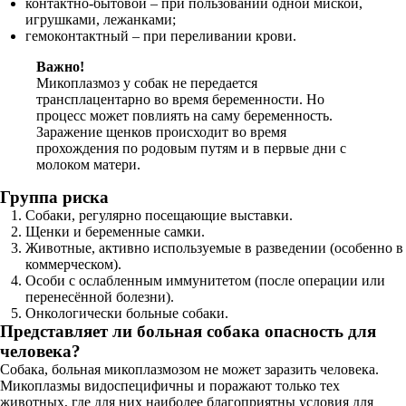
контактно-бытовой – при пользовании одной миской,
игрушками, лежанками;
гемоконтактный – при переливании крови.
Важно!
Микоплазмоз у собак не передается
трансплацентарно во время беременности. Но
процесс может повлиять на саму беременность.
Заражение щенков происходит во время
прохождения по родовым путям и в первые дни с
молоком матери.
Группа риска
Собаки, регулярно посещающие выставки.
Щенки и беременные самки.
Животные, активно используемые в разведении (особенно в
коммерческом).
Особи с ослабленным иммунитетом (после операции или
перенесённой болезни).
Онкологически больные собаки.
Представляет ли больная собака опасность для
человека?
Собака, больная микоплазмозом не может заразить человека.
Микоплазмы видоспецифичны и поражают только тех
животных, где для них наиболее благоприятны условия для