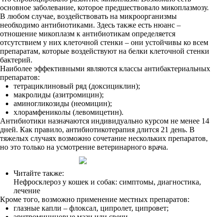
основное заболевание, которое предшествовало микоплазмозу.
В любом случае, воздействовать на микроорганизмы
необходимо антибиотиками. Здесь также есть нюанс –
отношение микоплазм к антибиотикам определяется
отсутствием у них клеточной стенки – они устойчивы ко всем
препаратам, которые воздействуют на белки клеточной стенки
бактерий.
Наиболее эффективными являются классы антибактериальных
препаратов:
тетрациклиновый ряд (доксициклин);
макролиды (азитромицин);
аминогликозиды (неомицин);
хлорамфениколы (левомицетин).
Антибиотики назначаются индивидуально курсом не менее 14
дней. Как правило, антибиотикотерапия длится 21 день. В
тяжелых случаях возможно сочетание нескольких препаратов,
но это только на усмотрение ветеринарного врача.
Читайте также:
Нефросклероз у кошек и собак: симптомы, диагностика,
лечение
Кроме того, возможно применение местных препаратов:
глазные капли – флоксал, ципролет, ципровет;
эритромициновые мази или свечи.