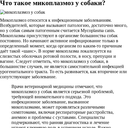
Что такое микоплазмоз у собаки?
Микоплазмоз относится к инфекционным заболеваниям.
Возбудителей, которые вызывают патологию, достаточно много,
но у собак самым патогенным считается Mycoplasma canis.
Микоплазмы присутствуют в организме большинства собак
постоянно. Но начинают активное инфицирование только в
определенный момент, когда организм по каким-то причинам
даёт такой «шанс». В норме микоплазма локализуется на
слизистых оболочках ротовой полости, в носу, препуции и
вагине. Следует отметить, что микоплазмоз у собаки, в
большинстве случаев, не является самостоятельной инфекцией
урогенитального тракта. То есть развивается, как вторичное или
сопутствующее заболевание.
Врачи ветеринарной медицины отмечают, что
микоплазмоз у собак является серьезной проблемой,
требующей внимательного подхода. Это
инфекционное заболевание, вызванное
микоплазмами, может проявляться различными
симптомами, включая респираторные расстройства,
анемию и проблемы с суставами. Специалисты
подчеркивают, что ранняя диагностика и лечение
играют ключевую роль в успешном исходе. Важно