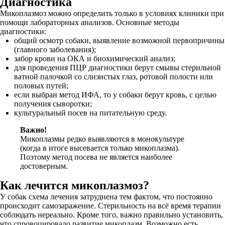
Диагностика
Микоплазмоз можно определить только в условиях клиники при
помощи лабораторных анализов. Основные методы
диагностики:
общий осмотр собаки, выявление возможной первопричины
(главного заболевания);
забор крови на ОКА и биохимический анализ;
для проведения ПЦР диагностики берут смывы стерильной
ватной палочкой со слизистых глаз, ротовой полости или
половых путей;
если выбран метод ИФА, то у собаки берут кровь, с целью
получения сыворотки;
культуральный посев на питательную среду.
Важно!
Микоплазмы редко выявляются в монокультуре
(когда в итоге высевается только микоплазма).
Поэтому метод посева не является наиболее
достоверным.
Как лечится микоплазмоз?
У собак схема лечения затруднена тем фактом, что постоянно
происходит самозаражение. Стерильность на всё время терапии
соблюдать нереально. Кроме того, важно правильно установить,
что спровоцировало развитие микоплазм. Возможно есть