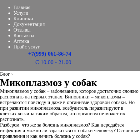
Главная
Услуги
Клиники
Документация
Отзывы
Контакты
Аптека
Прайс услуг
+7(999) 061-86-74
С 10.00 - 21.00
Блог
›
Микоплазмоз у собак
Микоплазмоз у собак – заболевание, которое достаточно сложно
распознать на первых этапах. Виновники – микоплазмы –
встречаются повсюду и даже в организме здоровой собаки. Но
при развитии микоплазмоза, возбудитель паразитируют в
клетках хозяина таким образом, что организм не может их
распознать.
Разберем, что же за болезнь микоплазмоз? Как передаётся
инфекция и можно ли заразиться от собаки человеку? Основные
проявления и как лечить болезнь у собак?