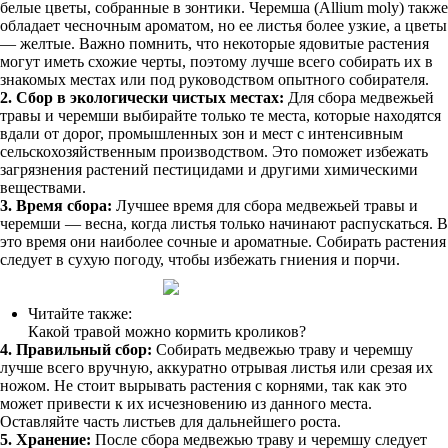
белые цветы, собранные в зонтики. Черемша (Allium moly) также
обладает чесночным ароматом, но ее листья более узкие, а цветы
— желтые. Важно помнить, что некоторые ядовитые растения
могут иметь схожие черты, поэтому лучше всего собирать их в
знакомых местах или под руководством опытного собирателя.
2. Сбор в экологически чистых местах:
Для сбора медвежьей
травы и черемши выбирайте только те места, которые находятся
вдали от дорог, промышленных зон и мест с интенсивным
сельскохозяйственным производством. Это поможет избежать
загрязнения растений пестицидами и другими химическими
веществами.
3. Время сбора:
Лучшее время для сбора медвежьей травы и
черемши — весна, когда листья только начинают распускаться. В
это время они наиболее сочные и ароматные. Собирать растения
следует в сухую погоду, чтобы избежать гниения и порчи.
Читайте также:
Какой травой можно кормить кроликов?
4. Правильный сбор:
Собирать медвежью траву и черемшу
лучше всего вручную, аккуратно отрывая листья или срезая их
ножом. Не стоит вырывать растения с корнями, так как это
может привести к их исчезновению из данного места.
Оставляйте часть листьев для дальнейшего роста.
5. Хранение:
После сбора медвежью траву и черемшу следует