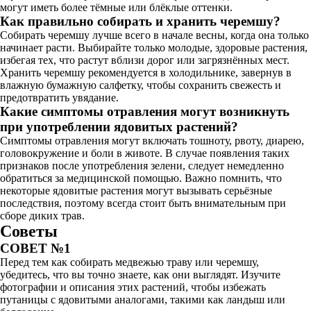
могут иметь более тёмные или блёклые оттенки.
Как правильно собирать и хранить черемшу?
Собирать черемшу лучше всего в начале весны, когда она только
начинает расти. Выбирайте только молодые, здоровые растения,
избегая тех, что растут вблизи дорог или загрязнённых мест.
Хранить черемшу рекомендуется в холодильнике, завернув в
влажную бумажную салфетку, чтобы сохранить свежесть и
предотвратить увядание.
Какие симптомы отравления могут возникнуть
при употреблении ядовитых растений?
Симптомы отравления могут включать тошноту, рвоту, диарею,
головокружение и боли в животе. В случае появления таких
признаков после употребления зелени, следует немедленно
обратиться за медицинской помощью. Важно помнить, что
некоторые ядовитые растения могут вызывать серьёзные
последствия, поэтому всегда стоит быть внимательным при
сборе диких трав.
Советы
СОВЕТ №1
Перед тем как собирать медвежью траву или черемшу,
убедитесь, что вы точно знаете, как они выглядят. Изучите
фотографии и описания этих растений, чтобы избежать
путаницы с ядовитыми аналогами, такими как ландыш или