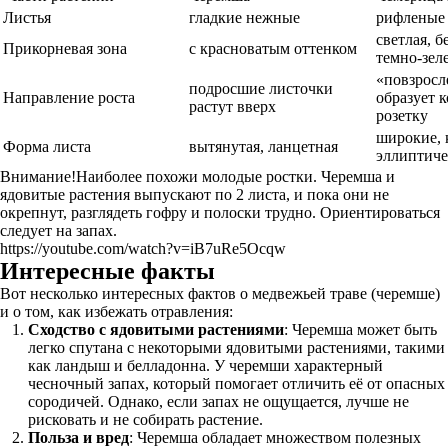
Листья
гладкие нежные
рифленые
светлая, 
Прикорневая зона
с красноватым оттенком
темно-зел
«повзросл
подросшие листочки
Направление роста
образует 
растут вверх
розетку
широкие, 
Форма листа
вытянутая, ланцетная
эллиптиче
Внимание!Наиболее похожи молодые ростки. Черемша и
ядовитые растения выпускают по 2 листа, и пока они не
окрепнут, разглядеть гофру и полоски трудно. Ориентироваться
следует на запах.
https://youtube.com/watch?v=iB7uRe5Ocqw
Интересные факты
Вот несколько интересных фактов о медвежьей траве (черемше)
и о том, как избежать отравления:
Сходство с ядовитыми растениями
: Черемша может быть
легко спутана с некоторыми ядовитыми растениями, такими
как ландыш и белладонна. У черемши характерный
чесночный запах, который помогает отличить её от опасных
сородичей. Однако, если запах не ощущается, лучше не
рисковать и не собирать растение.
Польза и вред
: Черемша обладает множеством полезных