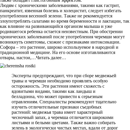
также обладает глистогонным эффектом.
Людям с хроническими заболеваниями, такими как гастрит,
панкреатит, язвенная болезнь и холецистит, следует избегать
употребления весенней зелени. Также не рекомендуется
злоупотреблять салатами во время беременности и лактации, так
как влияние на развивающийся организм малыша и уже
родившегося ребенка остается неизвестным. При обострении
хронических заболеваний после употребления черемши могут
возникнуть симптомы, схожие с признаками интоксикации.
Софора – это растение, широко используемое в народной и
традиционной медицине. На его основе изготавливаются
отвары, настои,…Читать далее…
Эксперты предупреждают, что при сборе медвежьей
травы и черемши необходимо проявлять особую
осторожность. Эти растения имеют схожесть с
ядовитыми видами, такими как ландыш и
белладонна, что может привести к серьезным
отравлениям. Специалисты рекомендуют тщательно
изучить отличительные признаки съедобных
растений: медвежья трава имеет характерный
чесночный запах, а черемша отличается широкими
листьями и белыми цветами. Также важно собирать
зелень в экологически чистых местах, вдали от дорог