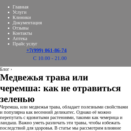
Главная
Услуги
Клиники
Документация
Отзывы
Контакты
Аптека
Прайс услуг
+7(999) 061-86-74
С 10.00 - 21.00
Блог
›
Медвежья трава или
черемша: как не отравиться
зеленью
Черемша, или медвежья трава, обладает полезными свойствами
и популярна как весенний деликатес. Однако её можно
перепутать с ядовитыми растениями, такими как чемерица и
ландыш. Важно уметь различать эти травы, чтобы избежать
последствий для здоровья. В статье мы рассмотрим влияние