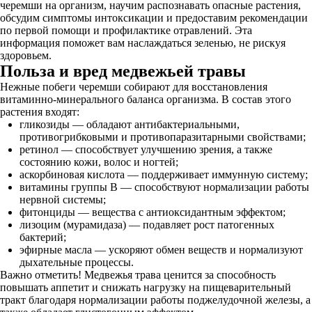
черемши на организм, научим распознавать опасные растения,
обсудим симптомы интоксикации и предоставим рекомендации
по первой помощи и профилактике отравлений. Эта
информация поможет вам наслаждаться зеленью, не рискуя
здоровьем.
Польза и вред медвежьей травы
Нежные побеги черемши собирают для восстановления
витаминно-минерального баланса организма. В состав этого
растения входят:
гликозиды — обладают антибактериальными,
противогрибковыми и противопаразитарными свойствами;
ретинол — способствует улучшению зрения, а также
состоянию кожи, волос и ногтей;
аскорбиновая кислота — поддерживает иммунную систему;
витамины группы В — способствуют нормализации работы
нервной системы;
фитонциды — вещества с антиоксидантным эффектом;
лизоцим (мурамидаза) — подавляет рост патогенных
бактерий;
эфирные масла — ускоряют обмен веществ и нормализуют
дыхательные процессы.
Важно отметить! Медвежья трава ценится за способность
повышать аппетит и снижать нагрузку на пищеварительный
тракт благодаря нормализации работы поджелудочной железы, а