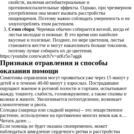
свойств, включая антибактериальные и
противовоспалительные эффекты. Однако, при чрезмерном
употреблении она может вызвать расстройства
пищеварения. Поэтому важно соблюдать умеренность и не
злоупотреблять этим растением.
Сезон сбора
: Черемша обычно собирается весной, когда её
листья молодые и нежные. В это время они наиболее
вкусные и полезные. Позднее, по мере цветения, листья
становятся жестче и могут накапливать больше токсинов,
поэтому лучше собирать их до цветения.
https://youtube.com/watch?v=arKr5o7aggk
Признаки отравления и способы
оказания помощи
Симптомы отравления могут проявиться уже через 15 минут у
детей и в течение 40-60 минут у взрослых. Пострадавшие
ощущают жжение в ротовой полости и гортани, испытывают
жажду, тошноту, слабость, головокружение, а также спазмы и
колики в животе. Увеличивается потоотделение, возникает
слюнотечение и рвота.
Солодка (лакрица или сладкий корень) – это лекарственное
растение, используемое на протяжении многих веков как в…
Читать далее…
Если помощь не будет оказана своевременно, может
наблюдаться замедление сердечного ритма и расстройства