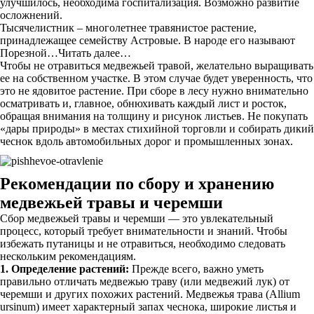
улучшилось, необходима госпитализация. Возможно развитие
осложнений.
Тысячелистник – многолетнее травянистое растение,
принадлежащее семейству Астровые. В народе его называют
Порезной…Читать далее…
Чтобы не отравиться медвежьей травой, желательно выращивать
ее на собственном участке. В этом случае будет уверенность, что
это не ядовитое растение. При сборе в лесу нужно внимательно
осматривать и, главное, обнюхивать каждый лист и росток,
обращая внимания на толщину и рисунок листьев. Не покупать
«дары природы» в местах стихийной торговли и собирать дикий
чеснок вдоль автомобильных дорог и промышленных зонах.
Рекомендации по сбору и хранению
медвежьей травы и черемши
Сбор медвежьей травы и черемши — это увлекательный
процесс, который требует внимательности и знаний. Чтобы
избежать путаницы и не отравиться, необходимо следовать
нескольким рекомендациям.
1. Определение растений:
Прежде всего, важно уметь
правильно отличать медвежью траву (или медвежий лук) от
черемши и других похожих растений. Медвежья трава (Allium
ursinum) имеет характерный запах чеснока, широкие листья и