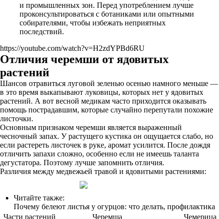
и промышленных зон. Перед употреблением лучше
проконсультироваться с ботаниками или опытными
собирателями, чтобы избежать неприятных
последствий.
https://youtube.com/watch?v=H2zdYPBd6RU
Отличия черемши от ядовитых
растений
Шансов отравиться луговой зеленью осенью намного меньше —
в это время выкапывают луковицы, которых нет у ядовитых
растений. А вот весной медикам часто приходится оказывать
помощь пострадавшим, которые случайно перепутали похожие
листочки.
Основным признаком черемши является выраженный
чесночный запах. У растущего кустика он ощущается слабо, но
если растереть листочек в руке, аромат усилится. После дождя
отличить запахи сложно, особенно если не имеешь таланта
дегустатора. Поэтому лучше запомнить отличия.
Различия между медвежьей травой и ядовитыми растениями:
Читайте также:
Почему белеют листья у огурцов: что делать, профилактика
Части растений
Черемша
Чемерица