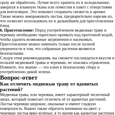
сразу же обработать. Лучше всего хранить их в холодильнике,
завернув в влажную ткань или поместив в пакет с отверстиями
для вентиляции. Это поможет сохранить свежесть и аромат.
Также можно замораживать листья, предварительно нарезав их,
что позволит использовать их в дальнейшем для приготовления
блюд.
6. Приготовление:
Перед употреблением медвежью траву и
черемшу необходимо тщательно промыть под проточной водой,
чтобы удалить возможные загрязнения и насекомых.
Приготовление можно начинать только после полной
уверенности в том, что собранные растения являются
безопасными.
Следуя этим рекомендациям, вы сможете наслаждаться вкусом и
пользой медвежьей травы и черемши, не опасаясь отравления.
Помните, что знание — это ключ к безопасному сбору и
употреблению дикой зелени.
Вопрос-ответ
Как отличить медвежью траву от ядовитых
растений?
Медвежья трава, или черемша, имеет характерный чесночный
запах, который помогает отличить её от ядовитых растений.
Листья черемши широкие, овальные и имеют гладкую
поверхность. Важно также обратить внимание на цвет: у
черемши листья ярко-зелёные, в то время как ядовитые растения