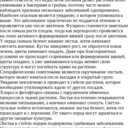
уязвимыми к бактериям и грибам, поэтому часто можно
наблюдать признаки нескольких заболеваний одновременно.
Наиболее опасным является увядание, о котором упоминалось
выше. Это заболевание практически не поддается лечению и
проявляется уже после цветения. Фузариоз становится заметным
после начала роста плодов, тогда как вертициллез проявляется
на этапе активного формирования завязей сразу после цветения.
У перца сначала белеют нижние листья, затем начинают
светлеть кончики. Кусты замедляют рост, не образуется новая
зелень, цветы начинают опадать. Даже при благоприятных
условиях не происходит созревания или формирования завязей,
цветы опадают, а уже завязавшиеся плоды меняют свою
структуру и могут погибнуть прямо на растении.
Специфическими симптомами являются скручивание листьев,
которое может начаться после высадки в открытый грунт.
Увядание неизлечимо и приводит к гибели растения, которое
необходимо утилизировать вдали от других посадок.
Хлороз и фитофтороз связаны с нарушением обменных
процессов в тканях растения. Листья постепенно покрываются
мелкими пятнышками, а кончики начинают сохнуть. Светло-
тусклые побеги истончаются, нижние листья белеют, затем это
происходит и с верхними. От такого перца могут заразиться и
другие овощные культуры.
Листья и стебли перцев подвержены грибковым заболеваниям.