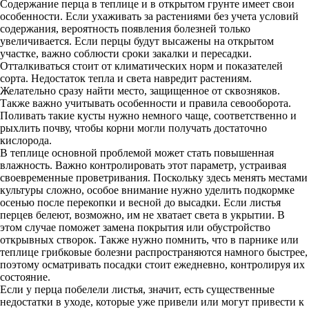
Содержание перца в теплице и в открытом грунте имеет свои
особенности. Если ухаживать за растениями без учета условий
содержания, вероятность появления болезней только
увеличивается. Если перцы будут высажены на открытом
участке, важно соблюсти сроки закалки и пересадки.
Отталкиваться стоит от климатических норм и показателей
сорта. Недостаток тепла и света навредит растениям.
Желательно сразу найти место, защищенное от сквозняков.
Также важно учитывать особенности и правила севооборота.
Поливать такие кусты нужно немного чаще, соответственно и
рыхлить почву, чтобы корни могли получать достаточно
кислорода.
В теплице основной проблемой может стать повышенная
влажность. Важно контролировать этот параметр, устраивая
своевременные проветривания. Поскольку здесь менять местами
культуры сложно, особое внимание нужно уделить подкормке
осенью после перекопки и весной до высадки. Если листья
перцев белеют, возможно, им не хватает света в укрытии. В
этом случае поможет замена покрытия или обустройство
открывных створок. Также нужно помнить, что в парнике или
теплице грибковые болезни распространяются намного быстрее,
поэтому осматривать посадки стоит ежедневно, контролируя их
состояние.
Если у перца побелели листья, значит, есть существенные
недостатки в уходе, которые уже привели или могут привести к