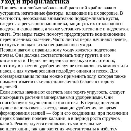
Уход и профилактика
При лечении любых заболеваний растений крайне важно
устранить негативные факторы, влияющие на их здоровье. В
частности, необходимо внимательно подкармливать кусты,
следить за регулярностью полива, защищать их от холодного
воздуха и сквозняков, а также устранять затенение и недостаток
света. Эти меры также помогут предотвратить возникновение
перечисленных болезней. Часто листья перца начинают белеть,
сохнуть и опадать из-за неправильного ухода.
Первым шагом к правильному уходу является подготовка
почвы. Она должна соответствовать типу грунта и его
кислотности. Перцы не переносят высокую кислотность,
поэтому в качестве удобрения лучше использовать компост или
навоз, а для мульчирования подойдут опилки и песок. Для
обеззараживания почвы можно применить золу, которая также
поможет изменить кислотно-щелочной баланс в сторону
щелочей.
Если листья начинают светлеть или терять упругость, следует
подкормить растения минеральными удобрениями. Они
способствуют улучшению фотосинтеза. В период цветения
лучше использовать азотсодержащие удобрения, во время
формирования завязей — бор и его соединения, при появлении
первых завязей полезен кальций, а в период роста стручков —
калий. Рекомендуется использовать минимальные
концентрации, так как растения чувствительны к избытку