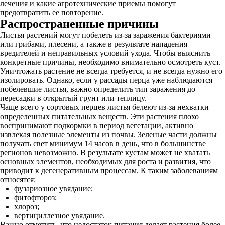
лечения и какие агротехнические приемы помогут
предотвратить ее повторение.
Распространенные причины
Листья растений могут побелеть из-за заражения бактериями
или грибами, плесени, а также в результате нападения
вредителей и неправильных условий ухода. Чтобы выяснить
конкретные причины, необходимо внимательно осмотреть куст.
Уничтожать растение не всегда требуется, и не всегда нужно его
изолировать. Однако, если у рассады перца уже наблюдаются
побелевшие листья, важно определить тип заражения до
пересадки в открытый грунт или теплицу.
Чаще всего у сортовых перцев листья белеют из-за нехватки
определенных питательных веществ. Эти растения плохо
воспринимают подкормки в период вегетации, активно
извлекая полезные элементы из почвы. Зеленые части должны
получать свет минимум 14 часов в день, что в большинстве
регионов невозможно. В результате кустам может не хватать
основных элементов, необходимых для роста и развития, что
приводит к дегенеративным процессам. К таким заболеваниям
относятся:
фузариозное увядание;
фитофтороз;
хлороз;
вертициллезное увядание.
Важно отметить, что недостаток питания делает растения более