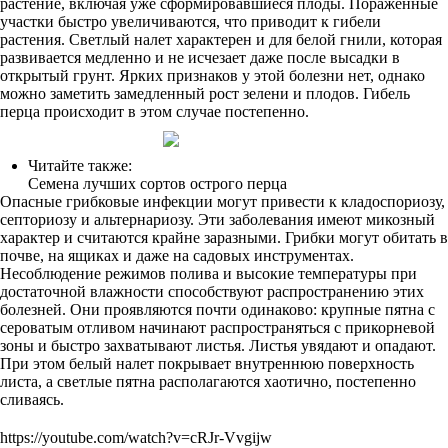
растение, включая уже сформировавшиеся плоды. Пораженные
участки быстро увеличиваются, что приводит к гибели
растения. Светлый налет характерен и для белой гнили, которая
развивается медленно и не исчезает даже после высадки в
открытый грунт. Ярких признаков у этой болезни нет, однако
можно заметить замедленный рост зелени и плодов. Гибель
перца происходит в этом случае постепенно.
Читайте также:
Семена лучших сортов острого перца
Опасные грибковые инфекции могут привести к кладоспориозу,
септориозу и альтернариозу. Эти заболевания имеют микозный
характер и считаются крайне заразными. Грибки могут обитать в
почве, на ящиках и даже на садовых инструментах.
Несоблюдение режимов полива и высокие температуры при
достаточной влажности способствуют распространению этих
болезней. Они проявляются почти одинаково: крупные пятна с
сероватым отливом начинают распространяться с прикорневой
зоны и быстро захватывают листья. Листья увядают и опадают.
При этом белый налет покрывает внутреннюю поверхность
листа, а светлые пятна располагаются хаотично, постепенно
сливаясь.
https://youtube.com/watch?v=cRJr-Vvgijw