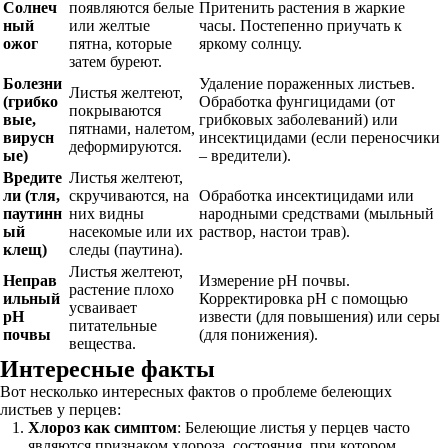
Солнеч
появляются белые
Притенить растения в жаркие
ный
или желтые
часы. Постепенно приучать к
ожог
пятна, которые
яркому солнцу.
затем буреют.
Болезни
Удаление пораженных листьев.
Листья желтеют,
(грибко
Обработка фунгицидами (от
покрываются
вые,
грибковых заболеваний) или
пятнами, налетом,
вирусн
инсектицидами (если переносчики
деформируются.
ые)
– вредители).
Вредите
Листья желтеют,
ли (тля,
скручиваются, на
Обработка инсектицидами или
паутинн
них видны
народными средствами (мыльный
ый
насекомые или их
раствор, настои трав).
клещ)
следы (паутина).
Листья желтеют,
Неправ
Измерение pH почвы.
растение плохо
ильный
Корректировка pH с помощью
усваивает
pH
извести (для повышения) или серы
питательные
почвы
(для понижения).
вещества.
Интересные факты
Вот несколько интересных фактов о проблеме белеющих
листьев у перцев:
Хлороз как симптом
: Белеющие листья у перцев часто
являются признаком хлороза, состояния, при котором