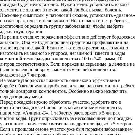
посадки будет недостаточно. Нужно точно установить, какого
элемента не хватает в почве, какой грибок вызвал болезнь.
Поскольку симптомы у патологий схожие, установить «диагноз»
на глаз практически невозможно. Но это часто и не требуется,
достаточно определить группу заболевания, чтобы выбрать
адекватную терапию.
На ранних стадиях поражения эффективно действует бордосская
жидкость. Она же будет хорошим средством профилактики на
этапе перед посадкой. Если нет готового раствора, его можно
изготовить из медного купороса, негашеной извести и воды
комнатной температуры в количествах 100 и 240 грамм, 10
литров соответственно. Если поражения серьезные, а лечение не
было проведено вовремя, можно уменьшить количество
жидкости до 7 литров.
На заметку!Бордосская жидкость одинаково эффективна в
борьбе с бактериями и грибками, а также паразитами, но требует
точной дозировки компонентов. Особенно важно исключить
передозировку меди.
Перед посадкой нужно обработать участок, удобрить его и
внести необходимые биологически активные компоненты,
например, «Алирин-Б». 1 таблетку растворяют в 5 литрах
чистой воды. Грунт опрыскивать за несколько дней до посадки,
указанного количества хватит на квадрат площадью в 5 метров.
Если в прошлом сезоне участок уже был поражен заболеванием
грибкового типа, вылить небольшое количество раствора в