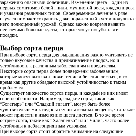
заражению опасными болезнями. Изменение цвета – один из
первых симптомов белой гнили, мучнистой росы, кладоспироза
и увядания различных типов. Своевременное лечение в ряде
случаев поможет сохранить даже пораженный куст и получить с
него полноценный урожай. Однако важно вовремя выявить
неизлечимо больные кусты, которые могут погубить все
посадки.
Выбор сорта перца
При выборе сорта перца для выращивания важно учитывать не
только вкусовые качества и предназначение плодов, но и
устойчивость к различным заболеваниям и вредителям.
Некоторые сорта перца более подвержены заболеваниям,
которые могут вызывать пожелтение и беление листьев, в то
время как другие обладают высокой устойчивостью к таким
проблемам.
Существует множество сортов перца, и каждый из них имеет
свои особенности. Например, сладкие сорта, такие как
“Богатырь” или “Сладкий гигант”, могут быть более
чувствительными к недостатку питательных веществ, что также
может привести к изменению цвета листьев. В то же время
острые сорта, такие как “Халапеньо” или “Чили”, часто более
устойчивы к неблагоприятным условиям.
При выборе сорта стоит обратить внимание на следующие