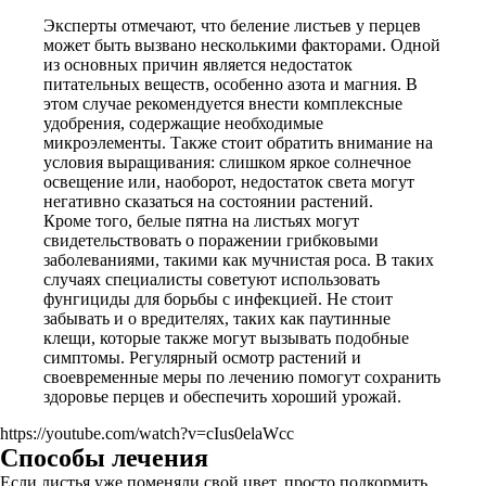
Эксперты отмечают, что беление листьев у перцев
может быть вызвано несколькими факторами. Одной
из основных причин является недостаток
питательных веществ, особенно азота и магния. В
этом случае рекомендуется внести комплексные
удобрения, содержащие необходимые
микроэлементы. Также стоит обратить внимание на
условия выращивания: слишком яркое солнечное
освещение или, наоборот, недостаток света могут
негативно сказаться на состоянии растений.
Кроме того, белые пятна на листьях могут
свидетельствовать о поражении грибковыми
заболеваниями, такими как мучнистая роса. В таких
случаях специалисты советуют использовать
фунгициды для борьбы с инфекцией. Не стоит
забывать и о вредителях, таких как паутинные
клещи, которые также могут вызывать подобные
симптомы. Регулярный осмотр растений и
своевременные меры по лечению помогут сохранить
здоровье перцев и обеспечить хороший урожай.
https://youtube.com/watch?v=cIus0elaWcc
Способы лечения
Если листья уже поменяли свой цвет, просто подкормить