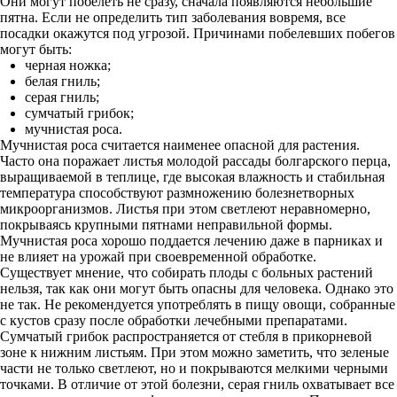
Они могут побелеть не сразу, сначала появляются небольшие
пятна. Если не определить тип заболевания вовремя, все
посадки окажутся под угрозой. Причинами побелевших побегов
могут быть:
черная ножка;
белая гниль;
серая гниль;
сумчатый грибок;
мучнистая роса.
Мучнистая роса считается наименее опасной для растения.
Часто она поражает листья молодой рассады болгарского перца,
выращиваемой в теплице, где высокая влажность и стабильная
температура способствуют размножению болезнетворных
микроорганизмов. Листья при этом светлеют неравномерно,
покрываясь крупными пятнами неправильной формы.
Мучнистая роса хорошо поддается лечению даже в парниках и
не влияет на урожай при своевременной обработке.
Существует мнение, что собирать плоды с больных растений
нельзя, так как они могут быть опасны для человека. Однако это
не так. Не рекомендуется употреблять в пищу овощи, собранные
с кустов сразу после обработки лечебными препаратами.
Сумчатый грибок распространяется от стебля в прикорневой
зоне к нижним листьям. При этом можно заметить, что зеленые
части не только светлеют, но и покрываются мелкими черными
точками. В отличие от этой болезни, серая гниль охватывает все