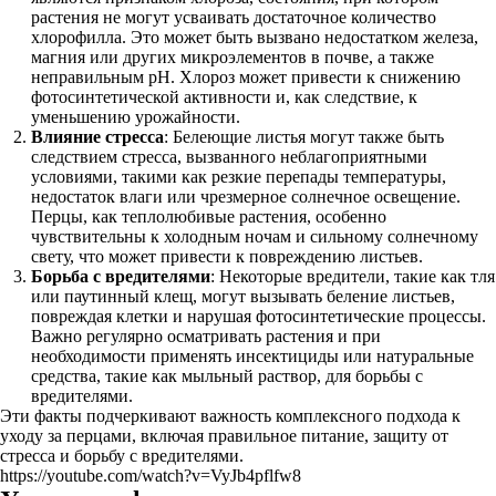
растения не могут усваивать достаточное количество
хлорофилла. Это может быть вызвано недостатком железа,
магния или других микроэлементов в почве, а также
неправильным pH. Хлороз может привести к снижению
фотосинтетической активности и, как следствие, к
уменьшению урожайности.
Влияние стресса
: Белеющие листья могут также быть
следствием стресса, вызванного неблагоприятными
условиями, такими как резкие перепады температуры,
недостаток влаги или чрезмерное солнечное освещение.
Перцы, как теплолюбивые растения, особенно
чувствительны к холодным ночам и сильному солнечному
свету, что может привести к повреждению листьев.
Борьба с вредителями
: Некоторые вредители, такие как тля
или паутинный клещ, могут вызывать беление листьев,
повреждая клетки и нарушая фотосинтетические процессы.
Важно регулярно осматривать растения и при
необходимости применять инсектициды или натуральные
средства, такие как мыльный раствор, для борьбы с
вредителями.
Эти факты подчеркивают важность комплексного подхода к
уходу за перцами, включая правильное питание, защиту от
стресса и борьбу с вредителями.
https://youtube.com/watch?v=VyJb4pflfw8