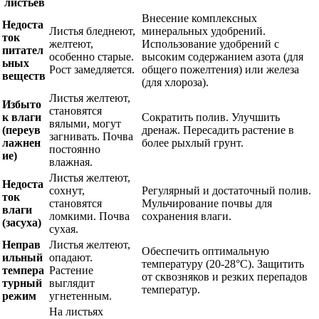
листьев
Внесение комплексных
Недоста
Листья бледнеют,
минеральных удобрений.
ток
желтеют,
Использование удобрений с
питател
особенно старые.
высоким содержанием азота (для
ьных
Рост замедляется.
общего пожелтения) или железа
веществ
(для хлороза).
Листья желтеют,
Избыто
становятся
к влаги
Сократить полив. Улучшить
вялыми, могут
(переув
дренаж. Пересадить растение в
загнивать. Почва
лажнен
более рыхлый грунт.
постоянно
ие)
влажная.
Листья желтеют,
Недоста
сохнут,
Регулярный и достаточный полив.
ток
становятся
Мульчирование почвы для
влаги
ломкими. Почва
сохранения влаги.
(засуха)
сухая.
Неправ
Листья желтеют,
Обеспечить оптимальную
ильный
опадают.
температуру (20-28°C). Защитить
темпера
Растение
от сквозняков и резких перепадов
турный
выглядит
температур.
режим
угнетенным.
На листьях