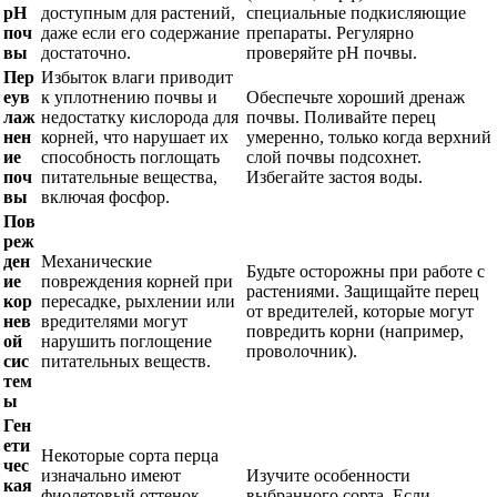
pH
доступным для растений,
специальные подкисляющие
поч
даже если его содержание
препараты. Регулярно
вы
достаточно.
проверяйте pH почвы.
Пер
Избыток влаги приводит
еув
к уплотнению почвы и
Обеспечьте хороший дренаж
лаж
недостатку кислорода для
почвы. Поливайте перец
нен
корней, что нарушает их
умеренно, только когда верхний
ие
способность поглощать
слой почвы подсохнет.
поч
питательные вещества,
Избегайте застоя воды.
вы
включая фосфор.
Пов
реж
ден
Механические
Будьте осторожны при работе с
ие
повреждения корней при
растениями. Защищайте перец
кор
пересадке, рыхлении или
от вредителей, которые могут
нев
вредителями могут
повредить корни (например,
ой
нарушить поглощение
проволочник).
сис
питательных веществ.
тем
ы
Ген
ети
Некоторые сорта перца
чес
изначально имеют
Изучите особенности
кая
фиолетовый оттенок
выбранного сорта. Если