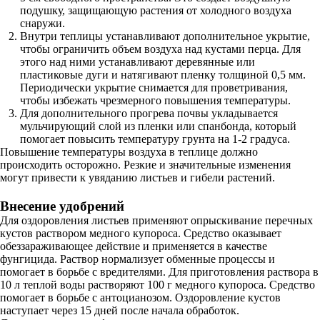
подушку, защищающую растения от холодного воздуха
снаружи.
Внутри теплицы устанавливают дополнительное укрытие,
чтобы ограничить объем воздуха над кустами перца. Для
этого над ними устанавливают деревянные или
пластиковые дуги и натягивают пленку толщиной 0,5 мм.
Периодически укрытие снимается для проветривания,
чтобы избежать чрезмерного повышения температуры.
Для дополнительного прогрева почвы укладывается
мульчирующий слой из пленки или спанбонда, который
помогает повысить температуру грунта на 1-2 градуса.
Повышение температуры воздуха в теплице должно
происходить осторожно. Резкие и значительные изменения
могут привести к увяданию листьев и гибели растений.
Внесение удобрений
Для оздоровления листьев применяют опрыскивание перечных
кустов раствором медного купороса. Средство оказывает
обеззараживающее действие и применяется в качестве
фунгицида. Раствор нормализует обменные процессы и
помогает в борьбе с вредителями. Для приготовления раствора в
10 л теплой воды растворяют 100 г медного купороса. Средство
помогает в борьбе с антоцианозом. Оздоровление кустов
наступает через 15 дней после начала обработок.