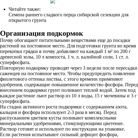
Читайте также:
Семена раннего сладкого перца сибирской селекции для
открытого грунта
Организация подкормок
Почву обогащают питательными веществами еще до посадки
растений на постоянное место. Для подготовки грунта во время
перекопки грядки в почву добавляют на каждый 1 м² по 200 г
древесной золы, 10 л компоста, 1 ч. л. калийной соли, 1 ст. л.
суперфосфата.
Повторную подкормку проводят через 3 недели после пересадки
саженцев на постоянное место. Чтобы предупредить появление
фиолетового оттенка листвы, с этого времени применяют
удобрения, содержащие повышенное количество фосфора. Перед
внесением подкормки грунт поливают теплой водой. Затем под
каждое растение льют раствор из 10 л воды, 15 г мочевины и 3 г
суперфосфата.
На стадии активного роста подкормки с содержанием азота,
кальция и фосфора используют 2-3 раза в месяц. Перед
распусканием цветков кусты поливают комплексными
минеральными удобрениями, стимулирующими цветение.
Раствор готовят и используют по инструкции на упаковке.
Если растения испытывают сильный дефицит фосфора,