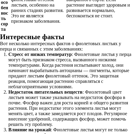
осо
листьев, особенно на
растение выглядит здоровым и
бен
ранних стадиях развития.
развивается нормально,
нос
Это не является
беспокоиться не стоит.
ть
признаком заболевания.
сор
та
Интересные факты
Вот несколько интересных фактов о фиолетовых листьях у
перца и связанных с этим заболеваниях:
Стресс от низких температур
: Фиолетовые листья у перца
могут быть признаком стресса, вызванного низкими
температурами. Когда растения испытывают холод, они
начинают вырабатывать антоцианы — пигменты, которые
придают листьям фиолетовый оттенок. Это защитная
реакция, помогающая растению справляться с
неблагоприятными условиями.
Недостаток питательных веществ
: Фиолетовый цвет
листьев может также указывать на недостаток фосфора в
почве. Фосфор важен для роста корней и общего развития
растения. При недостатке этого элемента листья могут
менять цвет, а также замедляется рост плодов. Регулярное
внесение удобрений, содержащих фосфор, может помочь
решить эту проблему.
Влияние на урожай
: Фиолетовые листья могут не только