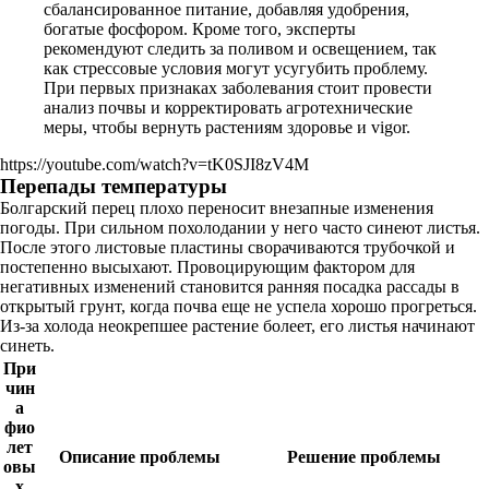
сбалансированное питание, добавляя удобрения,
богатые фосфором. Кроме того, эксперты
рекомендуют следить за поливом и освещением, так
как стрессовые условия могут усугубить проблему.
При первых признаках заболевания стоит провести
анализ почвы и корректировать агротехнические
меры, чтобы вернуть растениям здоровье и vigor.
https://youtube.com/watch?v=tK0SJI8zV4M
Перепады температуры
Болгарский перец плохо переносит внезапные изменения
погоды. При сильном похолодании у него часто синеют листья.
После этого листовые пластины сворачиваются трубочкой и
постепенно высыхают. Провоцирующим фактором для
негативных изменений становится ранняя посадка рассады в
открытый грунт, когда почва еще не успела хорошо прогреться.
Из-за холода неокрепшее растение болеет, его листья начинают
синеть.
При
чин
а
фио
лет
Описание проблемы
Решение проблемы
овы
х