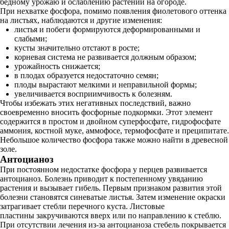
бедному урожаю и ослаблению растений на огороде.
При нехватке фосфора, помимо появления фиолетового оттенка
на листьях, наблюдаются и другие изменения:
листья и побеги формируются деформированными и
слабыми;
кусты значительно отстают в росте;
корневая система не развивается должным образом;
урожайность снижается;
в плодах образуется недостаточно семян;
плоды вырастают мелкими и неправильной формы;
увеличивается восприимчивость к болезням.
Чтобы избежать этих негативных последствий, важно
своевременно вносить фосфорные подкормки. Этот элемент
содержится в простом и двойном суперфосфате, гидрофосфате
аммония, костной муке, аммофосе, термофосфате и преципитате.
Небольшое количество фосфора также можно найти в древесной
золе.
Антоцианоз
При постоянном недостатке фосфора у перцев развивается
антоцианоз. Болезнь приводит к постепенному увяданию
растения и вызывает гибель. Первым признаком развития этой
болезни становятся синеватые листья. Затем изменение окраски
затрагивает стебли перечного куста. Листовые
пластины закручиваются вверх или по направлению к стеблю.
При отсутствии лечения из-за антоцианоза стебель покрывается