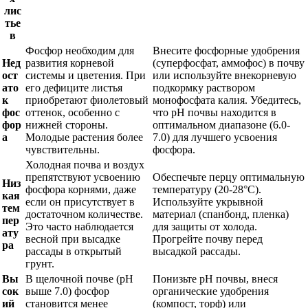
лис
тье
в
Фосфор необходим для
Внесите фосфорные удобрения
Нед
развития корневой
(суперфосфат, аммофос) в почву
ост
системы и цветения. При
или используйте внекорневую
ато
его дефиците листья
подкормку раствором
к
приобретают фиолетовый
монофосфата калия. Убедитесь,
фос
оттенок, особенно с
что pH почвы находится в
фор
нижней стороны.
оптимальном диапазоне (6.0-
а
Молодые растения более
7.0) для лучшего усвоения
чувствительны.
фосфора.
Холодная почва и воздух
препятствуют усвоению
Обеспечьте перцу оптимальную
Низ
фосфора корнями, даже
температуру (20-28°C).
кая
если он присутствует в
Используйте укрывной
тем
достаточном количестве.
материал (спанбонд, пленка)
пер
Это часто наблюдается
для защиты от холода.
ату
весной при высадке
Прогрейте почву перед
ра
рассады в открытый
высадкой рассады.
грунт.
Вы
В щелочной почве (pH
Понизьте pH почвы, внеся
сок
выше 7.0) фосфор
органические удобрения
ий
становится менее
(компост, торф) или