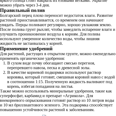
яркого солнца стоит накрыть их еловыми ветками. Укрытие
можно убрать через 3-4 дня.
Правильный полив
Болгарский перец плохо переносит недостаток влаги. Развитие
растений приостанавливается, со временем они начинают
увядать. Перцы поливают регулярно, хорошо увлажняя землю.
После полива грунт рыхлят, чтобы замедлить испарение влаги и
улучшить проникновение воздуха к корням. Для полива
используют умеренное количество воды, чтобы лишняя
жидкость не застаивалась у корней.
Применение удобрений
Для растений, растущих в открытом грунте, можно еженедельно
применять органические удобрения:
В сухом виде почву обогащают смесью перегноя,
перепревшего навоза, песка и древесной золы.
В качестве корневой подкормки используют раствор
коровяка, который готовят, смешивая коровий навоз с водой
в соотношении 1:15. Полученную жидкость выливают под
корень, избегая попадания на листья.
Также можно использовать минеральные удобрения, такие как
суперфосфат, карбамид и препарат «Агрикола». Для
внекорневого опрыскивания готовят раствор из 10 литров воды
и 10 мл бриллиантового зеленого. Эта подкормка способствует
повышению устойчивости растений к заболеваниям.