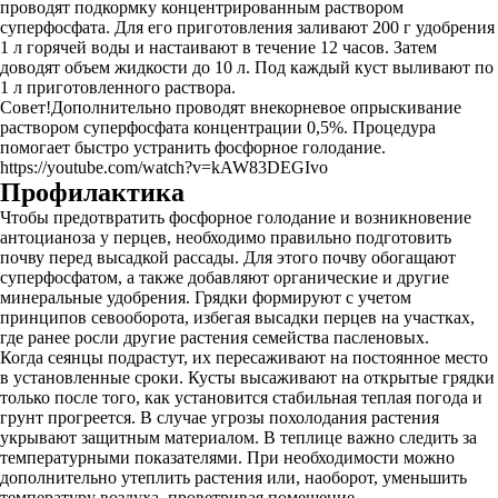
проводят подкормку концентрированным раствором
суперфосфата. Для его приготовления заливают 200 г удобрения
1 л горячей воды и настаивают в течение 12 часов. Затем
доводят объем жидкости до 10 л. Под каждый куст выливают по
1 л приготовленного раствора.
Совет!Дополнительно проводят внекорневое опрыскивание
раствором суперфосфата концентрации 0,5%. Процедура
помогает быстро устранить фосфорное голодание.
https://youtube.com/watch?v=kAW83DEGIvo
Профилактика
Чтобы предотвратить фосфорное голодание и возникновение
антоцианоза у перцев, необходимо правильно подготовить
почву перед высадкой рассады. Для этого почву обогащают
суперфосфатом, а также добавляют органические и другие
минеральные удобрения. Грядки формируют с учетом
принципов севооборота, избегая высадки перцев на участках,
где ранее росли другие растения семейства пасленовых.
Когда сеянцы подрастут, их пересаживают на постоянное место
в установленные сроки. Кусты высаживают на открытые грядки
только после того, как установится стабильная теплая погода и
грунт прогреется. В случае угрозы похолодания растения
укрывают защитным материалом. В теплице важно следить за
температурными показателями. При необходимости можно
дополнительно утеплить растения или, наоборот, уменьшить
температуру воздуха, проветривая помещение.