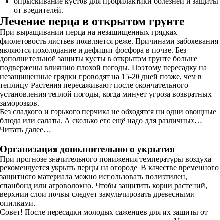
опрыскивание кустов для профилактики болезней и защиты
от вредителей.
Лечение перца в открытом грунте
При выращивании перца на незащищенных грядках
фиолетовость листьев появляется реже. Причинами заболевания
являются похолодание и дефицит фосфора в почве. Без
дополнительной защиты кусты в открытом грунте больше
подвержены влиянию плохой погоды. Поэтому пересадку на
незащищенные грядки проводят на 15-20 дней позже, чем в
теплицу. Растения пересаживают после окончательного
установления теплой погоды, когда минует угроза возвратных
заморозков.
Без сладкого и горького перчика не обходятся ни одни овощные
блюда или салаты. А сколько его ещё надо для различных…
Читать далее…
Организация дополнительного укрытия
При прогнозе значительного понижения температуры воздуха
рекомендуется укрыть перцы на огороде. В качестве временного
защитного материала можно использовать полиэтилен,
спанбонд или агроволокно. Чтобы защитить корни растений,
верхний слой почвы следует замульчировать древесными
опилками.
Совет! После пересадки молодых саженцев для их защиты от