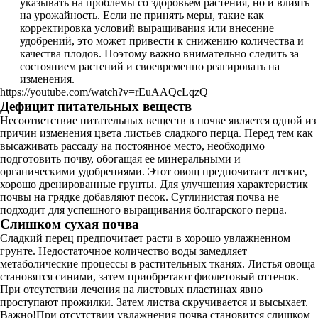
указывать на проблемы со здоровьем растения, но и влиять
на урожайность. Если не принять меры, такие как
корректировка условий выращивания или внесение
удобрений, это может привести к снижению количества и
качества плодов. Поэтому важно внимательно следить за
состоянием растений и своевременно реагировать на
изменения.
https://youtube.com/watch?v=rEuAAQcLqzQ
Дефицит питательных веществ
Несоответствие питательных веществ в почве является одной из
причин изменения цвета листьев сладкого перца. Перед тем как
высаживать рассаду на постоянное место, необходимо
подготовить почву, обогащая ее минеральными и
органическими удобрениями. Этот овощ предпочитает легкие,
хорошо дренированные грунты. Для улучшения характеристик
почвы на грядке добавляют песок. Суглинистая почва не
подходит для успешного выращивания болгарского перца.
Слишком сухая почва
Сладкий перец предпочитает расти в хорошо увлажненном
грунте. Недостаточное количество воды замедляет
метаболические процессы в растительных тканях. Листья овоща
становятся синими, затем приобретают фиолетовый оттенок.
При отсутствии лечения на листовых пластинах явно
проступают прожилки. Затем листва скручивается и высыхает.
Важно!При отсутствии увлажнения почва становится слишком