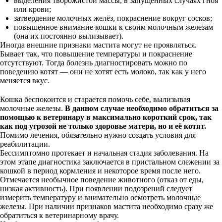
выделения творожистой массы, в запущенных случаях гноя
или крови;
затвердение молочных желёз, покраснение вокруг сосков;
повышенное внимание кошки к своим молочным железам
(она их постоянно вылизывает).
Иногда внешние признаки мастита могут не проявляться.
Бывает так, что повышение температуры и покраснение
отсутствуют. Тогда болезнь диагностировать можно по
поведению котят — они не хотят есть молоко, так как у него
меняется вкус.
Кошка беспокоится и старается помочь себе, вылизывая
молочные железы.
В данном случае необходимо обратиться за
помощью к ветеринару в максимально короткий срок, так
как под угрозой не только здоровье матери, но и её котят.
Помимо лечения, обязательно нужно создать условия для
реабилитации.
Бессимптомно протекает и начальная стадия заболевания. На
этом этапе диагностика заключается в пристальном слежении за
кошкой в период кормления и некоторое время после него.
Отмечается необычное поведение животного (отказ от еды,
низкая активность). При появлении подозрений следует
измерить температуру и внимательно осмотреть молочные
железы. При наличии признаков мастита необходимо сразу же
обратиться к ветеринарному врачу.