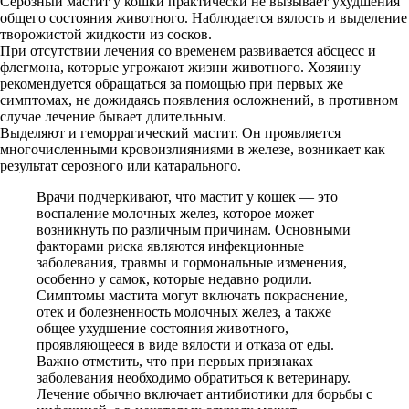
Серозный мастит у кошки практически не вызывает ухудшения
общего состояния животного. Наблюдается вялость и выделение
творожистой жидкости из сосков.
При отсутствии лечения со временем развивается абсцесс и
флегмона, которые угрожают жизни животного. Хозяину
рекомендуется обращаться за помощью при первых же
симптомах, не дожидаясь появления осложнений, в противном
случае лечение бывает длительным.
Выделяют и геморрагический мастит. Он проявляется
многочисленными кровоизлияниями в железе, возникает как
результат серозного или катарального.
Врачи подчеркивают, что мастит у кошек — это
воспаление молочных желез, которое может
возникнуть по различным причинам. Основными
факторами риска являются инфекционные
заболевания, травмы и гормональные изменения,
особенно у самок, которые недавно родили.
Симптомы мастита могут включать покраснение,
отек и болезненность молочных желез, а также
общее ухудшение состояния животного,
проявляющееся в виде вялости и отказа от еды.
Важно отметить, что при первых признаках
заболевания необходимо обратиться к ветеринару.
Лечение обычно включает антибиотики для борьбы с