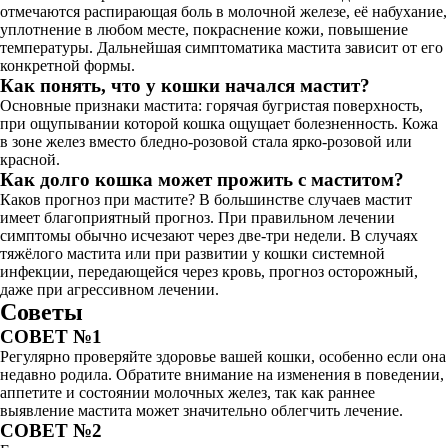
отмечаются распирающая боль в молочной железе, её набухание,
уплотнение в любом месте, покраснение кожи, повышение
температуры. Дальнейшая симптоматика мастита зависит от его
конкретной формы.
Как понять, что у кошки начался мастит?
Основные признаки мастита: горячая бугристая поверхность,
при ощупывании которой кошка ощущает болезненность. Кожа
в зоне желез вместо бледно-розовой стала ярко-розовой или
красной.
Как долго кошка может прожить с маститом?
Каков прогноз при мастите? В большинстве случаев мастит
имеет благоприятный прогноз. При правильном лечении
симптомы обычно исчезают через две-три недели. В случаях
тяжёлого мастита или при развитии у кошки системной
инфекции, передающейся через кровь, прогноз осторожный,
даже при агрессивном лечении.
Советы
СОВЕТ №1
Регулярно проверяйте здоровье вашей кошки, особенно если она
недавно родила. Обратите внимание на изменения в поведении,
аппетите и состоянии молочных желез, так как раннее
выявление мастита может значительно облегчить лечение.
СОВЕТ №2