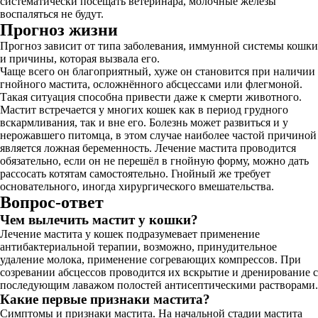
систематически посещать ветеринара, молочные железы
воспаляться не будут.
Прогноз жизни
Прогноз зависит от типа заболевания, иммунной системы кошки
и причины, которая вызвала его.
Чаще всего он благоприятный, хуже он становится при наличии
гнойного мастита, осложнённого абсцессами или флегмоной.
Такая ситуация способна привести даже к смерти животного.
Мастит встречается у многих кошек как в период грудного
вскармливания, так и вне его. Болезнь может развиться и у
нерожавшего питомца, в этом случае наиболее частой причиной
является ложная беременность. Лечение мастита проводится
обязательно, если он не перешёл в гнойную форму, можно дать
рассосать котятам самостоятельно. Гнойный же требует
основательного, иногда хирургического вмешательства.
Вопрос-ответ
Чем вылечить мастит у кошки?
Лечение мастита у кошек подразумевает применение
антибактериальной терапии, возможно, принудительное
удаление молока, применение согревающих компрессов. При
созревании абсцессов проводится их вскрытие и дренирование с
последующим лаважом полостей антисептическими растворами.
Какие первые признаки мастита?
Симптомы и признаки мастита. На начальной стадии мастита