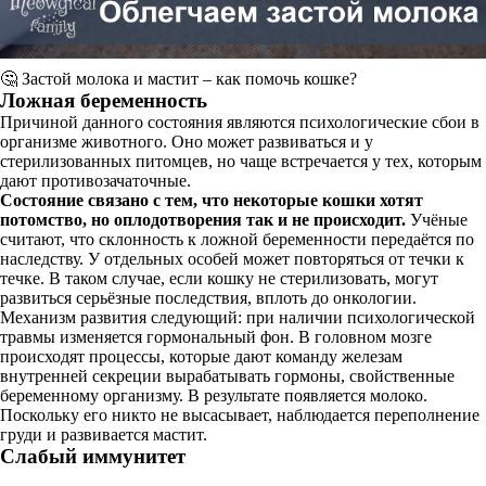
🤔 Застой молока и мастит – как помочь кошке?
Ложная беременность
Причиной данного состояния являются психологические сбои в
организме животного. Оно может развиваться и у
стерилизованных питомцев, но чаще встречается у тех, которым
дают противозачаточные.
Состояние связано с тем, что некоторые кошки хотят
потомство, но оплодотворения так и не происходит.
Учёные
считают, что склонность к ложной беременности передаётся по
наследству. У отдельных особей может повторяться от течки к
течке. В таком случае, если кошку не стерилизовать, могут
развиться серьёзные последствия, вплоть до онкологии.
Механизм развития следующий: при наличии психологической
травмы изменяется гормональный фон. В головном мозге
происходят процессы, которые дают команду железам
внутренней секреции вырабатывать гормоны, свойственные
беременному организму. В результате появляется молоко.
Поскольку его никто не высасывает, наблюдается переполнение
груди и развивается мастит.
Слабый иммунитет