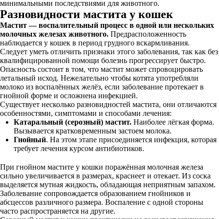
минимальными последствиями для животного.
Разновидности мастита у кошек
Мастит — воспалительный процесс в одной или нескольких
молочных железах животного.
Предрасположенность
наблюдается у кошек в период грудного вскармливания.
Следует уметь отличить признаки этого заболевания, так как без
квалифицированной помощи болезнь прогрессирует быстро.
Опасность состоит в том, что мастит может спровоцировать
летальный исход. Нежелательно чтобы котята употребляли
молоко из воспалённых желёз, если заболевание протекает в
гнойной форме и осложнена инфекцией.
Существует несколько разновидностей мастита, они отличаются
особенностями, симптомами и способами лечения:
Катаральный (серозный) мастит.
Наиболее лёгкая форма.
Вызывается кратковременным застоем молока.
Гнойный
. На этом этапе присоединяется инфекция, которая
требует лечения курсом антибиотиков.
При гнойном мастите у кошки поражённая молочная железа
сильно увеличивается в размерах, краснеет и отекает. Из соска
выделяется мутная жидкость, обладающая неприятным запахом.
Заболевание сопровождается образованием гнойников и
абсцессов различного размера. Воспаление с одной стороны
часто распространяется на другие.